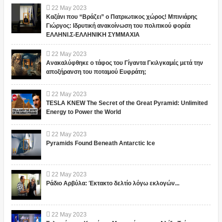
22
May
2023
Καζάνι που “Βράζει” ο Πατριωτικος χώρος! Μπινιάρης
Γιώργος: Ιδρυτική ανακοίνωση του πολιτικού φορέα
ΕΛΛΗΝΙ.Σ-ΕΛΛΗΝΙΚΗ ΣΥΜΜΑΧΙΑ
22
May
2023
Ανακαλύφθηκε ο τάφος του Γίγαντα Γκιλγκαμές μετά την
αποξήρανση του ποταμού Ευφράτη;
22
May
2023
TESLA KNEW The Secret of the Great Pyramid: Unlimited
Energy to Power the World
22
May
2023
Pyramids Found Beneath Antarctic Ice
22
May
2023
Ράδιο Αρβύλα: Έκτακτο δελτίο λόγω εκλογών...
22
May
2023