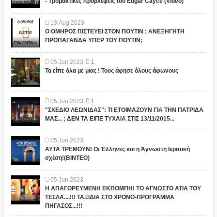
- Τρομακτικές προβλέψεις του Edgar Cayce (Video)
13
Aug
2023
Ο ΟΜΗΡΟΣ ΠΙΣΤΕΥΕΙ ΣΤΟΝ ΠΟΥΤΙΝ ; ΑΝΕΞΗΓΗΤΗ
ΠΡΟΠΑΓΑΝΔΑ ΥΠΕΡ ΤΟΥ ΠΟΥΤΙΝ;
05
Jun
2023
1
Τα είπε όλα με μιας ! Τους άφησε όλους άφωνους
05
Jun
2023
1
"ΣΧΕΔΙΟ ΛΕΩΝΙΔΑΣ": ΤΙ ΕΤΟΙΜΑΖΟΥΝ ΓΙΑ ΤΗΝ ΠΑΤΡΙΔΑ
ΜΑΣ... ; ΔΕΝ ΤΑ ΕΙΠΕ ΤΥΧΑΙΑ ΣΤΙΣ 13/11/2015...
05
Jun
2023
ΑΥΤΑ ΤΡΕΜΟΥΝ! Οι Έλληνες και η Άγνωστη Ιερατική
σχέση!(ΒΙΝΤΕΟ)
05
Jun
2023
Η ΑΠΑΓΟΡΕΥΜΕΝΗ ΕΚΠΟΜΠΗ! ΤΟ ΑΓΝΩΣΤΟ ΑΤΙΑ ΤΟΥ
ΤΕΣΛΑ....!!! ΤΑΞΙΔΙΑ ΣΤΟ ΧΡΟΝΟ-ΠΡΟΓΡΑΜΜΑ
ΠΗΓΑΣΟΣ...!!!