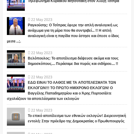
Τηλεφώνημα Κυριάκου Μητσοτάκη στον Αλέξη Τσίπρα
22
May
2023
Ραγκούσης: Ο Τσίπρας έφερε την απλή αναλογική ως
ανάχωμα για τη μέρα που θα συντριβεί... !! Η απλή
αναλογική είναι η παγίδα που έστησε και έπεσε ο ίδιος
μεσα ...;.
22
May
2023
Βελόπουλος: Το αποτέλεσμα διέψευσε ακόμα και τους
δημοσκόπους.... Περάσαμε δια πυρός και σιδήρου.... !!
22
May
2023
ΕΔΩ ΕΙΝΑΙ ΤΟ ΛΑΘΟΣ ΜΕ ΤΑ ΑΠΟΤΕΛΕΣΜΑΤΑ ΤΩΝ
ΕΚΛΟΓΩΝ!!! ΤΟ ΠΡΩΤΟ ΗΜΙΧΡΟΝΟ ΕΚΛΟΓΩΝ! Ο
Βαγγέλης Παπαδημητρίου και ο Άρης Πορτοσάλτε
σχολιάζουν τα αποτελέσματα των εκλογών
22
May
2023
Το επικό αποτέλεσμα των εθνικών εκλογών! Διερευνητική
εντολή: Στην πρόεδρο της Δημοκρατίας ο Πρωθυπουργός