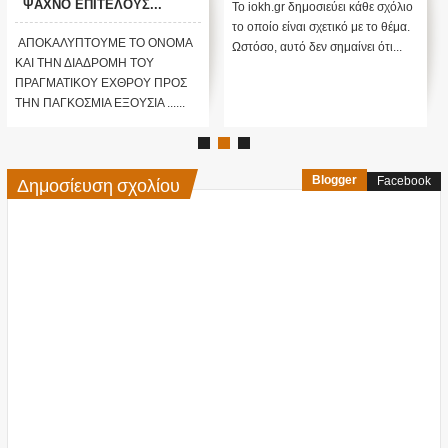
ΨΑΧΝΟ ΕΠΙΤΕΛΟΥΣ...
Το iokh.gr δημοσιεύει κάθε σχόλιο
ΑΛΗΘΕΙΑ ΠΟΙΟ
το οποίο είναι σχετικό με το θέμα.
ΠΡΑΓΜΑΤΙΚΑ ΕΙΝΑΙ ΤΟ
ΑΠΟΚΑΛΥΠΤΟΥΜΕ ΤΟ ΟΝΟΜΑ
Ωστόσο, αυτό δεν σημαίνει ότι...
ΟΝΟΜΑ ΤΟΥ ΕΧΘΡΟΥ; ΠΩΣ
ΚΑΙ ΤΗΝ ΔΙΑΔΡΟΜΗ ΤΟΥ
ΤΑ ΕΚΑΝΕ ΟΛΑ... ΑΛΛΙΩΣ...
ΠΡΑΓΜΑΤΙΚΟΥ ΕΧΘΡΟΥ ΠΡΟΣ
ΚΙ ΟΛΑ ΚΑΤΑ ΤΗΣ
ΤΗΝ ΠΑΓΚΟΣΜΙΑ ΕΞΟΥΣΙΑ ......
ΑΝΘΡΩΠΟΤΗΤΑΣ...;;;
Δημοσίευση σχολίου
Blogger
Facebook