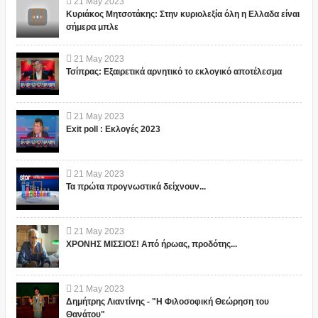
21
May
2023
Κυριάκος Μητσοτάκης: Στην κυριολεξία όλη η Ελλαδα είναι
σήμερα μπλε
21
May
2023
Τσίπρας: Εξαιρετικά αρνητικό το εκλογικό αποτέλεσμα
21
May
2023
Exit poll : Εκλογές 2023
21
May
2023
Τα πρώτα προγνωστικά δείχνουν...
21
May
2023
ΧΡΟΝΗΣ ΜΙΣΣΙΟΣ! Από ήρωας, προδότης...
21
May
2023
Δημήτρης Λιαντίνης - "Η Φιλοσοφική Θεώρηση του
Θανάτου"