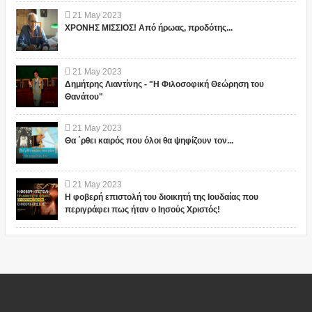
21
May
2023
ΧΡΟΝΗΣ ΜΙΣΣΙΟΣ! Από ήρωας, προδότης...
21
May
2023
Δημήτρης Λιαντίνης - "Η Φιλοσοφική Θεώρηση του
Θανάτου"
21
May
2023
Θα ΄ρθει καιρός που όλοι θα ψηφίζουν τον...
21
May
2023
Η φοβερή επιστολή του διοικητή της Ιουδαίας που
περιγράφει πως ήταν ο Ιησούς Χριστός!