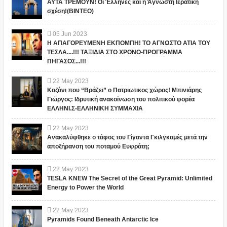
ΑΥΤΑ ΤΡΕΜΟΥΝ! Οι Έλληνες και η Άγνωστη Ιερατική
σχέση!(ΒΙΝΤΕΟ)
05
Jun
2023
Η ΑΠΑΓΟΡΕΥΜΕΝΗ ΕΚΠΟΜΠΗ! ΤΟ ΑΓΝΩΣΤΟ ΑΤΙΑ ΤΟΥ
ΤΕΣΛΑ....!!! ΤΑΞΙΔΙΑ ΣΤΟ ΧΡΟΝΟ-ΠΡΟΓΡΑΜΜΑ
ΠΗΓΑΣΟΣ...!!!
22
May
2023
Καζάνι που “Βράζει” ο Πατριωτικος χώρος! Μπινιάρης
Γιώργος: Ιδρυτική ανακοίνωση του πολιτικού φορέα
ΕΛΛΗΝΙ.Σ-ΕΛΛΗΝΙΚΗ ΣΥΜΜΑΧΙΑ
22
May
2023
Ανακαλύφθηκε ο τάφος του Γίγαντα Γκιλγκαμές μετά την
αποξήρανση του ποταμού Ευφράτη;
22
May
2023
TESLA KNEW The Secret of the Great Pyramid: Unlimited
Energy to Power the World
22
May
2023
Pyramids Found Beneath Antarctic Ice