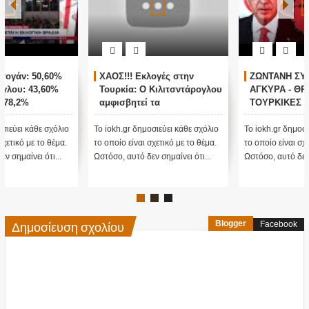
ΖΩΝΤΑΝΗ ΣΥΝΔΕΣΗ ΜΕ
Παγκόσμιο σοκ για
ΑΓΚΥΡΑ - ΘΡΙΛΕΡ ΜΕ ΤΙΣ
βιολογικά εργαστήρια των
ΤΟΥΡΚΙΚΕΣ ΕΚΛΟΓΕΣ !
ΗΠΑ στην Ουκρανία
Το iokh.gr δημοσιεύει κάθε σχόλιο
Στις 26 Φεβρουαρίου 2022, οι
το οποίο είναι σχετικό με το θέμα.
ΗΠΑ διέγραψαν όλα τα έγγραφα
Ωστόσο, αυτό δεν σημαίνει ότι...
ενός Εργαστηρίου Βιοόπλων τους
στη...
Δημοσίευση σχολίου
Blogger
Facebook