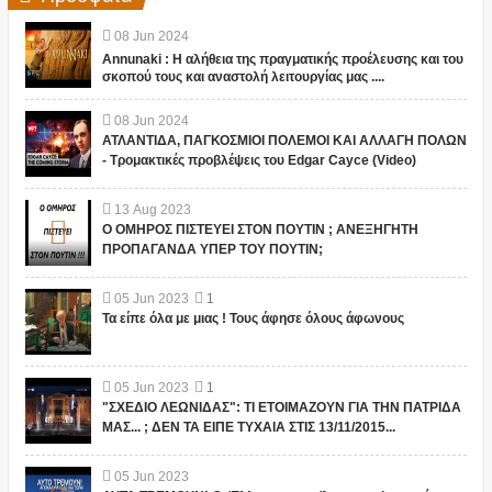
08
Jun
2024
Annunaki : Η αλήθεια της πραγματικής προέλευσης και του
σκοπού τους και αναστολή λειτουργίας μας ....
08
Jun
2024
ΑΤΛΑΝΤΙΔΑ, ΠΑΓΚΟΣΜΙΟΙ ΠΟΛΕΜΟΙ ΚΑΙ ΑΛΛΑΓΗ ΠΟΛΩΝ
- Τρομακτικές προβλέψεις του Edgar Cayce (Video)
13
Aug
2023
Ο ΟΜΗΡΟΣ ΠΙΣΤΕΥΕΙ ΣΤΟΝ ΠΟΥΤΙΝ ; ΑΝΕΞΗΓΗΤΗ
ΠΡΟΠΑΓΑΝΔΑ ΥΠΕΡ ΤΟΥ ΠΟΥΤΙΝ;
05
Jun
2023
1
Τα είπε όλα με μιας ! Τους άφησε όλους άφωνους
05
Jun
2023
1
"ΣΧΕΔΙΟ ΛΕΩΝΙΔΑΣ": ΤΙ ΕΤΟΙΜΑΖΟΥΝ ΓΙΑ ΤΗΝ ΠΑΤΡΙΔΑ
ΜΑΣ... ; ΔΕΝ ΤΑ ΕΙΠΕ ΤΥΧΑΙΑ ΣΤΙΣ 13/11/2015...
05
Jun
2023