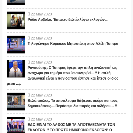
22
May
2023
Ράδιο Αρβύλα: Έκτακτο δελτίο λόγω εκλογών...
22
May
2023
Τηλεφώνημα Κυριάκου Μητσοτάκη στον Αλέξη Τσίπρα
22
May
2023
Ραγκούσης: Ο Τσίπρας έφερε την απλή αναλογική ως
ανάχωμα για τη μέρα που θα συντριβεί... !! Η απλή
αναλογική είναι η παγίδα που έστησε και έπεσε ο ίδιος
μεσα ...;.
22
May
2023
Βελόπουλος: Το αποτέλεσμα διέψευσε ακόμα και τους
δημοσκόπους.... Περάσαμε δια πυρός και σιδήρου.... !!
22
May
2023
ΕΔΩ ΕΙΝΑΙ ΤΟ ΛΑΘΟΣ ΜΕ ΤΑ ΑΠΟΤΕΛΕΣΜΑΤΑ ΤΩΝ
ΕΚΛΟΓΩΝ!!! ΤΟ ΠΡΩΤΟ ΗΜΙΧΡΟΝΟ ΕΚΛΟΓΩΝ! Ο