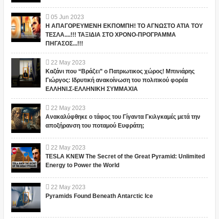
05
Jun
2023
Η ΑΠΑΓΟΡΕΥΜΕΝΗ ΕΚΠΟΜΠΗ! ΤΟ ΑΓΝΩΣΤΟ ΑΤΙΑ ΤΟΥ
ΤΕΣΛΑ....!!! ΤΑΞΙΔΙΑ ΣΤΟ ΧΡΟΝΟ-ΠΡΟΓΡΑΜΜΑ
ΠΗΓΑΣΟΣ...!!!
22
May
2023
Καζάνι που “Βράζει” ο Πατριωτικος χώρος! Μπινιάρης
Γιώργος: Ιδρυτική ανακοίνωση του πολιτικού φορέα
ΕΛΛΗΝΙ.Σ-ΕΛΛΗΝΙΚΗ ΣΥΜΜΑΧΙΑ
22
May
2023
Ανακαλύφθηκε ο τάφος του Γίγαντα Γκιλγκαμές μετά την
αποξήρανση του ποταμού Ευφράτη;
22
May
2023
TESLA KNEW The Secret of the Great Pyramid: Unlimited
Energy to Power the World
22
May
2023
Pyramids Found Beneath Antarctic Ice