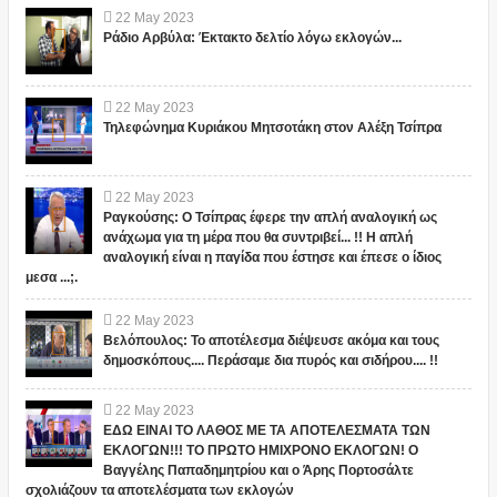
22
May
2023
Ράδιο Αρβύλα: Έκτακτο δελτίο λόγω εκλογών...
22
May
2023
Τηλεφώνημα Κυριάκου Μητσοτάκη στον Αλέξη Τσίπρα
22
May
2023
Ραγκούσης: Ο Τσίπρας έφερε την απλή αναλογική ως
ανάχωμα για τη μέρα που θα συντριβεί... !! Η απλή
αναλογική είναι η παγίδα που έστησε και έπεσε ο ίδιος
μεσα ...;.
22
May
2023
Βελόπουλος: Το αποτέλεσμα διέψευσε ακόμα και τους
δημοσκόπους.... Περάσαμε δια πυρός και σιδήρου.... !!
22
May
2023
ΕΔΩ ΕΙΝΑΙ ΤΟ ΛΑΘΟΣ ΜΕ ΤΑ ΑΠΟΤΕΛΕΣΜΑΤΑ ΤΩΝ
ΕΚΛΟΓΩΝ!!! ΤΟ ΠΡΩΤΟ ΗΜΙΧΡΟΝΟ ΕΚΛΟΓΩΝ! Ο
Βαγγέλης Παπαδημητρίου και ο Άρης Πορτοσάλτε
σχολιάζουν τα αποτελέσματα των εκλογών