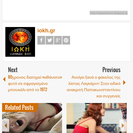
http://toparakseno.blogspot.gr
iokh.gr
Next
Previous
80χρονος διατηρεί «αθάνατο»
Ανοίγει ξανά ο φάκελος της
φυτό σε σφραγισμένο
λίστας Λαγκάρντ: Στον ειδικό
μπουκάλι από το 1972
ανακριτή Παπακωνσταντίνου
και συγγενείς
Related Posts