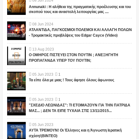
08
Jun
2024
Annunaki : Η αλήθεια της πραγματικής προέλευσης και του
σκοπού τους και αναστολή λειτουργίας μας ....
08
Jun
2024
ΑΤΛΑΝΤΙΔΑ, ΠΑΓΚΟΣΜΙΟΙ ΠΟΛΕΜΟΙ ΚΑΙ ΑΛΛΑΓΗ ΠΟΛΩΝ
- Τρομακτικές προβλέψεις του Edgar Cayce (Video)
13
Aug
2023
Ο ΟΜΗΡΟΣ ΠΙΣΤΕΥΕΙ ΣΤΟΝ ΠΟΥΤΙΝ ; ΑΝΕΞΗΓΗΤΗ
ΠΡΟΠΑΓΑΝΔΑ ΥΠΕΡ ΤΟΥ ΠΟΥΤΙΝ;
05
Jun
2023
1
Τα είπε όλα με μιας ! Τους άφησε όλους άφωνους
05
Jun
2023
1
"ΣΧΕΔΙΟ ΛΕΩΝΙΔΑΣ": ΤΙ ΕΤΟΙΜΑΖΟΥΝ ΓΙΑ ΤΗΝ ΠΑΤΡΙΔΑ
ΜΑΣ... ; ΔΕΝ ΤΑ ΕΙΠΕ ΤΥΧΑΙΑ ΣΤΙΣ 13/11/2015...
05
Jun
2023
ΑΥΤΑ ΤΡΕΜΟΥΝ! Οι Έλληνες και η Άγνωστη Ιερατική
σχέση!(ΒΙΝΤΕΟ)