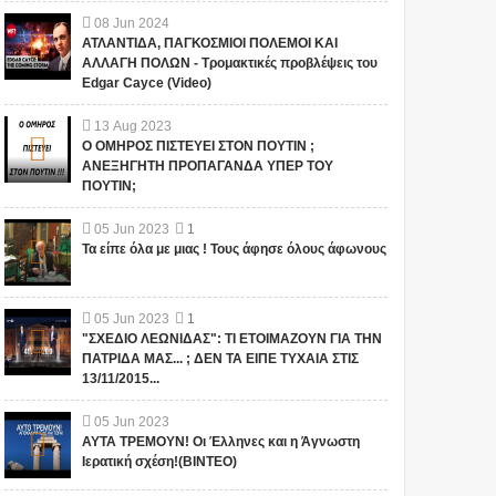
08
Jun
2024
ΑΤΛΑΝΤΙΔΑ, ΠΑΓΚΟΣΜΙΟΙ ΠΟΛΕΜΟΙ ΚΑΙ
ΑΛΛΑΓΗ ΠΟΛΩΝ - Τρομακτικές προβλέψεις του
Edgar Cayce (Video)
13
Aug
2023
Ο ΟΜΗΡΟΣ ΠΙΣΤΕΥΕΙ ΣΤΟΝ ΠΟΥΤΙΝ ;
ΑΝΕΞΗΓΗΤΗ ΠΡΟΠΑΓΑΝΔΑ ΥΠΕΡ ΤΟΥ
ΠΟΥΤΙΝ;
05
Jun
2023
1
Τα είπε όλα με μιας ! Τους άφησε όλους άφωνους
05
Jun
2023
1
"ΣΧΕΔΙΟ ΛΕΩΝΙΔΑΣ": ΤΙ ΕΤΟΙΜΑΖΟΥΝ ΓΙΑ ΤΗΝ
ΠΑΤΡΙΔΑ ΜΑΣ... ; ΔΕΝ ΤΑ ΕΙΠΕ ΤΥΧΑΙΑ ΣΤΙΣ
13/11/2015...
05
Jun
2023
ΑΥΤΑ ΤΡΕΜΟΥΝ! Οι Έλληνες και η Άγνωστη
Ιερατική σχέση!(ΒΙΝΤΕΟ)