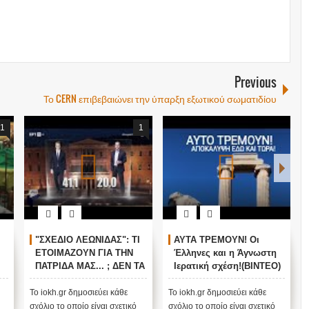
Previous
Το CERN επιβεβαιώνει την ύπαρξη εξωτικού σωματιδίου
1
1
"ΣΧΕΔΙΟ ΛΕΩΝΙΔΑΣ": ΤΙ
ΑΥΤΑ ΤΡΕΜΟΥΝ! Οι
ΕΤΟΙΜΑΖΟΥΝ ΓΙΑ ΤΗΝ
Έλληνες και η Άγνωστη
ΠΑΤΡΙΔΑ ΜΑΣ... ; ΔΕΝ ΤΑ
Ιερατική σχέση!(ΒΙΝΤΕΟ)
ΕΙΠΕ ΤΥΧΑΙΑ ΣΤΙΣ
13/11/2015...
Το iokh.gr δημοσιεύει κάθε
Το iokh.gr δημοσιεύει κάθε
σχόλιο το οποίο είναι σχετικό
σχόλιο το οποίο είναι σχετικό