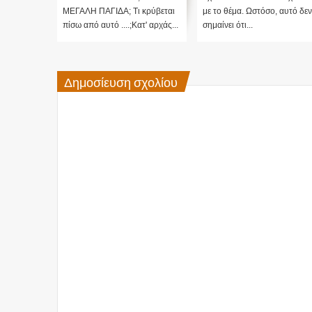
 αυτό δεν
ΜΕΓΑΛΗ ΠΑΓΙΔΑ; Τι κρύβεται
με το θέμα. Ωστόσο, αυτό δεν
πίσω από αυτό ....;Κατ' αρχάς...
σημαίνει ότι...
Δημοσίευση σχολίου