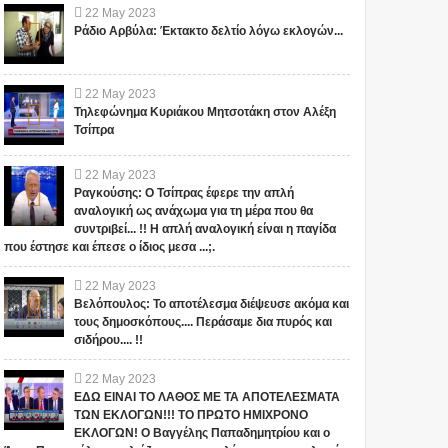
22
May
2023
Ράδιο Αρβύλα: Έκτακτο δελτίο λόγω εκλογών...
22
May
2023
Τηλεφώνημα Κυριάκου Μητσοτάκη στον Αλέξη
Τσίπρα
22
May
2023
Ραγκούσης: Ο Τσίπρας έφερε την απλή
αναλογική ως ανάχωμα για τη μέρα που θα
συντριβεί... !! Η απλή αναλογική είναι η παγίδα
που έστησε και έπεσε ο ίδιος μεσα ...;.
22
May
2023
Βελόπουλος: Το αποτέλεσμα διέψευσε ακόμα και
τους δημοσκόπους.... Περάσαμε δια πυρός και
σιδήρου.... !!
22
May
2023
ΕΔΩ ΕΙΝΑΙ ΤΟ ΛΑΘΟΣ ΜΕ ΤΑ ΑΠΟΤΕΛΕΣΜΑΤΑ
ΤΩΝ ΕΚΛΟΓΩΝ!!! ΤΟ ΠΡΩΤΟ ΗΜΙΧΡΟΝΟ
ΕΚΛΟΓΩΝ! Ο Βαγγέλης Παπαδημητρίου και ο