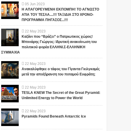
05
Jun
2023
Η ΑΠΑΓΟΡΕΥΜΕΝΗ ΕΚΠΟΜΠΗ! ΤΟ ΑΓΝΩΣΤΟ
ΑΤΙΑ ΤΟΥ ΤΕΣΛΑ....!!! ΤΑΞΙΔΙΑ ΣΤΟ ΧΡΟΝΟ-
ΠΡΟΓΡΑΜΜΑ ΠΗΓΑΣΟΣ...!!!
22
May
2023
Καζάνι που “Βράζει” ο Πατριωτικος χώρος!
Μπινιάρης Γιώργος: Ιδρυτική ανακοίνωση του
πολιτικού φορέα ΕΛΛΗΝΙ.Σ-ΕΛΛΗΝΙΚΗ
ΣΥΜΜΑΧΙΑ
22
May
2023
Ανακαλύφθηκε ο τάφος του Γίγαντα Γκιλγκαμές
μετά την αποξήρανση του ποταμού Ευφράτη;
22
May
2023
TESLA KNEW The Secret of the Great Pyramid:
Unlimited Energy to Power the World
22
May
2023
Pyramids Found Beneath Antarctic Ice