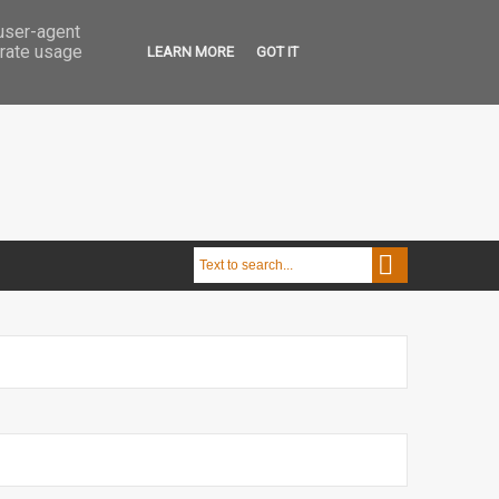
 user-agent
erate usage
LEARN MORE
GOT IT