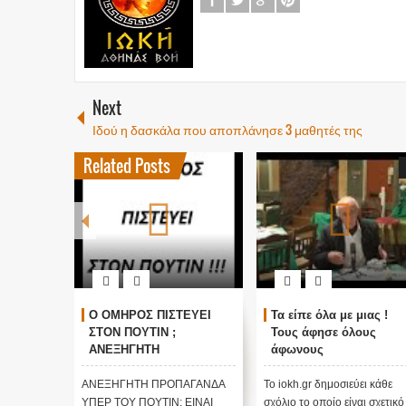
Next
Ιδού η δασκάλα που αποπλάνησε 3 μαθητές της
Related Posts
ΓΚΟΣΜΙΟΙ
Ο ΟΜΗΡΟΣ ΠΙΣΤΕΥΕΙ
Τα είπε όλα με μιας !
ΑΛΛΑΓΗ
ΣΤΟΝ ΠΟΥΤΙΝ ;
Τους άφησε όλους
τικές
ΑΝΕΞΗΓΗΤΗ
άφωνους
 Edgar
ΠΡΟΠΑΓΑΝΔΑ ΥΠΕΡ ΤΟΥ
ΠΟΥΤΙΝ;
ι κάθε
ΑΝΕΞΗΓΗΤΗ ΠΡΟΠΑΓΑΝΔΑ
Το iokh.gr δημοσιεύει κάθε
ι σχετικό
ΥΠΕΡ ΤΟΥ ΠΟΥΤΙΝ; ΕΙΝΑΙ
σχόλιο το οποίο είναι σχετικό