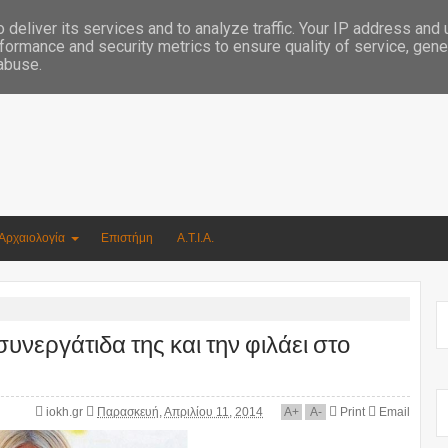
Συγγραφέας Νικόλαος Αργυρίου
deliver its services and to analyze traffic. Your IP address and
formance and security metrics to ensure quality of service, gen
 abuse.
Αρχαιολογία
Επιστήμη
Α.Τ.Ι.Α.
νεργάτιδα της και την φιλάει στο
iokh.gr
Παρασκευή, Απριλίου 11, 2014
A
+
A
-
Print
Email