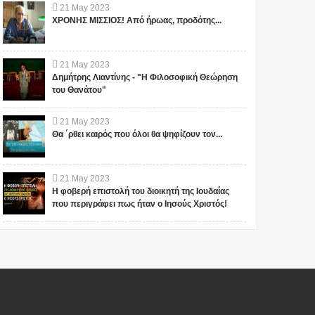
21
May
2023
ΧΡΟΝΗΣ ΜΙΣΣΙΟΣ! Από ήρωας, προδότης...
21
May
2023
Δημήτρης Λιαντίνης - "Η Φιλοσοφική Θεώρηση
του Θανάτου"
21
May
2023
Θα ΄ρθει καιρός που όλοι θα ψηφίζουν τον...
21
May
2023
Η φοβερή επιστολή του διοικητή της Ιουδαίας
που περιγράφει πως ήταν ο Ιησούς Χριστός!