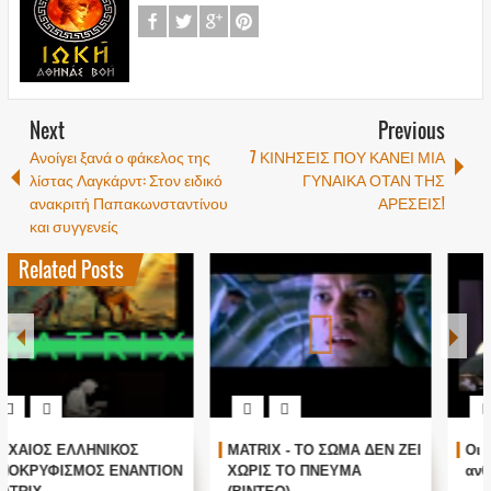
Next
Previous
Ανοίγει ξανά ο φάκελος της
7 ΚΙΝΗΣΕΙΣ ΠΟΥ ΚΑΝΕΙ ΜΙΑ
λίστας Λαγκάρντ: Στον ειδικό
ΓΥΝΑΙΚΑ ΟΤΑΝ ΤΗΣ
ανακριτή Παπακωνσταντίνου
ΑΡΕΣΕΙΣ!
και συγγενείς
Related Posts
MATRIX - ΤΟ ΣΩΜΑ ΔΕΝ ΖΕΙ
Οι μυστικές δυνάμεις του
ΧΩΡΙΣ ΤΟ ΠΝΕΥΜΑ
ανθρώπου (Βίντεο)