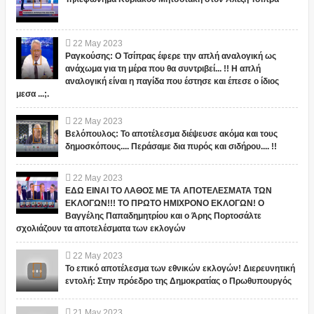
22
May
2023
Ραγκούσης: Ο Τσίπρας έφερε την απλή αναλογική ως
ανάχωμα για τη μέρα που θα συντριβεί... !! Η απλή
αναλογική είναι η παγίδα που έστησε και έπεσε ο ίδιος
μεσα ...;.
22
May
2023
Βελόπουλος: Το αποτέλεσμα διέψευσε ακόμα και τους
δημοσκόπους.... Περάσαμε δια πυρός και σιδήρου.... !!
22
May
2023
ΕΔΩ ΕΙΝΑΙ ΤΟ ΛΑΘΟΣ ΜΕ ΤΑ ΑΠΟΤΕΛΕΣΜΑΤΑ ΤΩΝ
ΕΚΛΟΓΩΝ!!! ΤΟ ΠΡΩΤΟ ΗΜΙΧΡΟΝΟ ΕΚΛΟΓΩΝ! Ο
Βαγγέλης Παπαδημητρίου και ο Άρης Πορτοσάλτε
σχολιάζουν τα αποτελέσματα των εκλογών
22
May
2023
Το επικό αποτέλεσμα των εθνικών εκλογών! Διερευνητική
εντολή: Στην πρόεδρο της Δημοκρατίας ο Πρωθυπουργός
21
May
2023