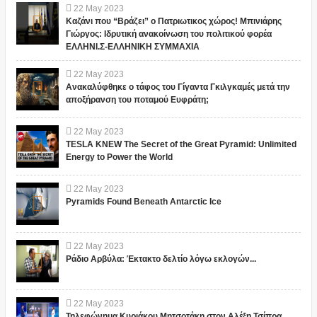
22
May
2023
Καζάνι που “Βράζει” ο Πατριωτικος χώρος! Μπινιάρης
Γιώργος: Ιδρυτική ανακοίνωση του πολιτικού φορέα
ΕΛΛΗΝΙ.Σ-ΕΛΛΗΝΙΚΗ ΣΥΜΜΑΧΙΑ
22
May
2023
Ανακαλύφθηκε ο τάφος του Γίγαντα Γκιλγκαμές μετά την
αποξήρανση του ποταμού Ευφράτη;
22
May
2023
TESLA KNEW The Secret of the Great Pyramid: Unlimited
Energy to Power the World
22
May
2023
Pyramids Found Beneath Antarctic Ice
22
May
2023
Ράδιο Αρβύλα: Έκτακτο δελτίο λόγω εκλογών...
22
May
2023
Τηλεφώνημα Κυριάκου Μητσοτάκη στον Αλέξη Τσίπρα