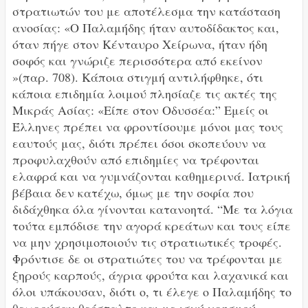
στρατιωτών του με αποτέλεσμα την κατάσταση
ανοσίας: «Ο Παλαμήδης ήταν αυτοδίδακτος και,
όταν πήγε στον Κένταυρο Χείρωνα, ήταν ήδη
σοφός και γνώριζε περισσότερα από εκείνον
»(παρ. 708). Κάποια στιγμή αντιλήφθηκε, ότι
κάποια επιδημία λοιμού πλησίαζε τις ακτές της
Μικράς Ασίας: «Είπε στον Οδυσσέα:” Εμείς οι
Έλληνες πρέπει να φροντίσουμε μόνοι μας τους
εαυτούς μας, διότι πρέπει όσοι σκοπεύουν να
προφυλαχθούν από επιδημίες να τρέφονται
ελαφρά και να γυμνάζονται καθημερινά. Ιατρική
βέβαια δεν κατέχω, όμως με την σοφία που
διδάχθηκα όλα γίνονται κατανοητά. “Με τα λόγια
τούτα εμπόδισε την αγορά κρεάτων και τους είπε
να μην χρησιμοποιούν τις στρατιωτικές τροφές.
Φρόντισε δε οι στρατιώτες του να τρέφονται με
ξηρούς καρπούς, άγρια ​​φρούτα και λαχανικά και
όλοι υπάκουσαν, διότι ο, τι έλεγε ο Παλαμήδης το
θεωρούσαν θεόσταλτο και με ισχύ χρησμού.