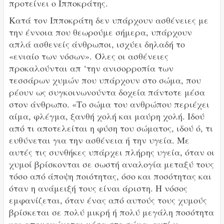
προτείνει ο Ιπποκράτης.
Κατά τον Ιπποκράτη δεν υπάρχουν ασθένειες με
την έννοια που θεωρούμε σήμερα, υπάρχουν
απλά ασθενείς άνθρωποι, ισχύει δηλαδή το
«ενιαίο των νόσων».
Όλες οι ασθένειες
προκαλούνται απ ‘την ανισορροπία των
τεσσάρων χυμών που υπάρχουν στο σώμα, που
ρέουν ως συγκοινωνούντα δοχεία πάντοτε μέσα
στον άνθρωπο. «Το σώμα του ανθρώπου περιέχει
αίμα, φλέγμα, ξανθή χολή και μαύρη χολή. Ιδού
από τι αποτελείται η φύση του σώματος, ιδού ό, τι
ευθύνεται για την ασθένεια ή την υγεία. Με
αυτές τις συνθήκες υπάρχει πλήρης υγεία, όταν οι
χυμοί βρίσκονται σε σωστή αναλογία μεταξύ τους
τόσο από άποψη ποιότητας, όσο και ποσότητας και
όταν η ανάμειξή τους είναι άριστη. Η νόσος
εμφανίζεται, όταν ένας από αυτούς τους χυμούς
βρίσκεται σε πολύ μικρή ή πολύ μεγάλη ποσότητα
και απομονώνεται μέσα στο σώμα, αντί ν