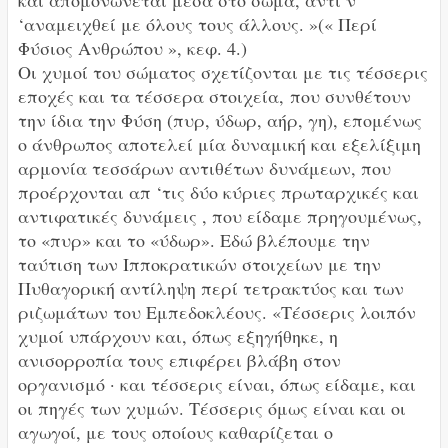
‘αναμειχθεί με όλους τους άλλους. »(« Περί
Φύσιος Ανθρώπου », κεφ. 4.)
Οι χυμοί του σώματος σχετίζονται με τις τέσσερις
εποχές και τα τέσσερα στοιχεία,
που συνθέτουν
την ίδια την Φύση (πυρ, ύδωρ, αήρ, γη), επομένως
ο άνθρωπος αποτελεί μία δυναμική και εξελίξιμη
αρμονία τεσσάρων αντιθέτων δυνάμεων, που
προέρχονται απ ‘τις δύο κύριες πρωταρχικές και
αντιφατικές δυνάμεις , που είδαμε πρηγουμένως,
το «πυρ» και το «ύδωρ». Εδώ βλέπουμε την
ταύτιση των Ιπποκρατικών στοιχείων με την
Πυθαγορική αντίληψη περί τετρακτύος και των
ριζωμάτων του Εμπεδοκλέους. «Τέσσερις λοιπόν
χυμοί υπάρχουν και, όπως εξηγήθηκε, η
ανισορροπία τους επιφέρει βλάβη στον
οργανισμό · και τέσσερις είναι, όπως είδαμε, και
οι πηγές των χυμών. Τέσσερις όμως είναι και οι
αγωγοί, με τους οποίους καθαρίζεται ο