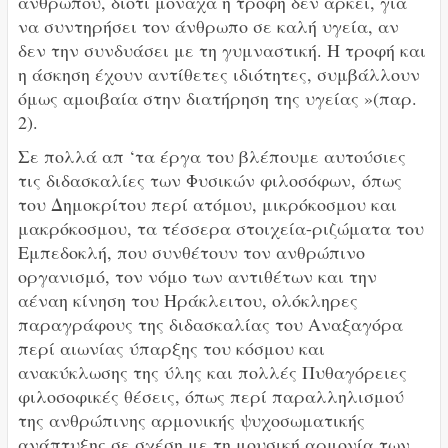
ανθρώπου, διότι μοναχά η τροφή δεν αρκεί, για
να συντηρήσει τον άνθρωπο σε καλή υγεία, αν
δεν την συνδυάσει με τη γυμναστική. Η τροφή και
η άσκηση έχουν αντίθετες ιδιότητες, συμβάλλουν
όμως αμοιβαία στην διατήρηση της υγείας »(παρ.
2).
Σε πολλά απ ‘τα έργα του βλέπουμε αυτούσιες
τις διδασκαλίες των Φυσικών φιλοσόφων,
όπως
του Δημοκρίτου περί ατόμου, μικρόκοσμου και
μακρόκοσμου, τα τέσσερα στοιχεία-ριζώματα του
Εμπεδοκλή, που συνθέτουν τον ανθρώπινο
οργανισμό, τον νόμο των αντιθέτων και την
αέναη κίνηση του Ηράκλειτου, ολόκληρες
παραγράφους της διδασκαλίας του Αναξαγόρα
περί αιωνίας ύπαρξης του κόσμου και
ανακύκλωσης της ύλης και πολλές Πυθαγόρειες
φιλοσοφικές θέσεις, όπως περί παραλληλισμού
της ανθρώπινης αρμονικής ψυχοσωματικής
ανάπτυξης σε σχέση με τη μουσική αρμονία των