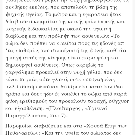
συνθήκες εκείνες, που αποτελούν τη βάση της
ψυχικής υγείας. Το μέτρο και η εγκράτεια ήταν
δύο βασικά κομμάτια της κοινής φιλοσοφικής και
ιατρικής διδασκαλίας με σκοπό την υγιεινή
διαβίωση και την πρόληψη των ασθενειών: «Το
σώμα δεν πρέπει να κινείται προς τις ηδονές απ
‘τις επιθυμίες του στομάχου ή της ψυχής, καθ’ ότι
η πηγή αυτής της κίνησης είναι παρά φύση και
δημιουργεί ασθένειες. Όπως ακριβώς το
γαργάλημα προκαλεί στην ψυχή γέλιο, που δεν
είναι πηγαίο, ούτε γλυκό, ούτε ευτυχισμένο,
αλλά σπασμωδικό και δυσάρεστο, κατά τον ίδιο
τρόπο και όσες ηδονές νοιώθει το σώμα από παρά
φύση ερεθισμούς του προκαλούν ταραχή, σύγχυση
και εξασθένιση. »(Πλούταρχος , «Υγιεινά
Παραγγέλματα», παρ 7)..
Παρομοίως διαβάζουμε και στα «Χρυσά Έπη» των
Πυθαγορείων:
«Και την υγεία του σώματος δεν