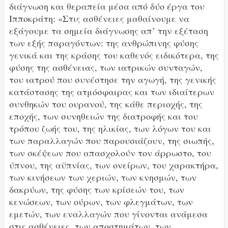
διάγνωση και θεραπεία μέσα από δύο έργα του
Ιπποκράτη: «Στις ασθένειες μαθαίνουμε να
εξάγουμε τα σημεία διάγνωσης απ’ την εξέταση
των εξής παραγόντων: της ανθρώπινης φύσης
γενικά και της κράσης του καθενός ειδικότερα, της
φύσης της ασθένειας, των ιατρικών συνταγών,
του ιατρού που συνέστησε την αγωγή, της γενικής
κατάστασης της ατμόσφαιρας και των ιδιαίτερων
συνθηκών του ουρανού, της κάθε περιοχής, της
εποχής, των συνηθειών της διατροφής και του
τρόπου ζωής του, της ηλικίας, των λόγων του και
των παραλλαγών που παρουσιάζουν, της σιωπής,
των σκέψεων που απασχολούν τον άρρωστο, του
ύπνου, της αϋπνίας, των ονείρων, του χαρακτήρα,
των κινήσεων των χεριών, των κνησμών, των
δακρύων, της φύσης των κρίσεών του, των
κενώσεων, των ούρων, των φλεγμάτων, των
εμετών, των εναλλαγών που γίνονται ανάμεσα
στις ασθένειες, των αποστημάτων, των