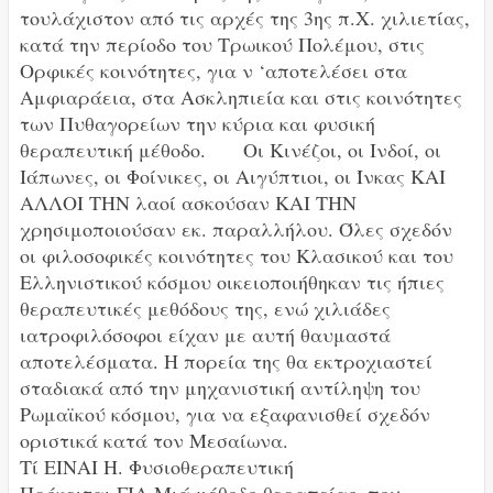
τουλάχιστον από τις αρχές της 3ης π.Χ. χιλιετίας,
κατά την περίοδο του Τρωικού Πολέμου, στις
Ορφικές κοινότητες, για ν ‘αποτελέσει στα
Αμφιαράεια, στα Ασκληπιεία και στις κοινότητες
των Πυθαγορείων την κύρια και φυσική
θεραπευτική μέθοδο. Οι Κινέζοι, οι Ινδοί, οι
Ιάπωνες, οι Φοίνικες, οι Αιγύπτιοι, οι Ίνκας ΚΑΙ
ΑΛΛΟΙ ΤΗΝ λαοί ασκούσαν ΚΑΙ ΤΗΝ
χρησιμοποιούσαν εκ. παραλλήλου. Όλες σχεδόν
οι φιλοσοφικές κοινότητες του Κλασικού και του
Ελληνιστικού κόσμου οικειοποιήθηκαν τις ήπιες
θεραπευτικές μεθόδους της, ενώ χιλιάδες
ιατροφιλόσοφοι είχαν με αυτή θαυμαστά
αποτελέσματα. Η πορεία της θα εκτροχιαστεί
σταδιακά από την μηχανιστική αντίληψη του
Ρωμαϊκού κόσμου, για να εξαφανισθεί σχεδόν
οριστικά κατά τον Μεσαίωνα.
Τί ΕΙΝΑΙ Η. Φυσιοθεραπευτική
Πρόκειται ΓΙΑ Μιά μέθοδο θεραπείας, που