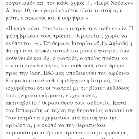
οργανισμός απ ‘τον κάθε χυμό:. (.. «Περί Νούσων»
Δ, παρ 10) οι αγωγοί ετούτοι είναι το στόμα, η
μύτη, ο πρωκτός και η ουρήθρα »
«Η φύση είναι πάντοτε ο ιατρός των ασθενειών. Η
φύση βρίσκει τους τρόπους θεραπείας, χωρίς να
σκέπτεται. »(« Επιδημιών Ιστορίαι »5,1). Δηλαδή η
Φύση είναι αποκλειστικά και μόνο ο γιατρός των
ασθενειών και όχι ο γιατρός, ο οποίος πρέπει να
είναι ο συνοδοιπόρος του ασθενούς στον δρόμο
προς την ίαση. Εδώ μας υποδεικνύει τον αφύσικο
δρόμο που ακολουθεί η σύγχρονη Ιατρική, που
ισχυρίζεται ότι οι γιατροί με τις βίαιες μεθόδους
τους (χημικά φάρμακα, εγχειρήσεις,
ακτινοβολίες) θεραπεύουν τους ασθενείς. Κατά
τον Ιπποκράτη «η τέχνη της θεραπείας απαιτεί απ
‘τον ιατρό να σχηματίσει μία άποψη για την
αρρώστια, με σκοπό να την θεραπεύσει
περισσότερο με ήπιους τρόπους και με φρόνηση,