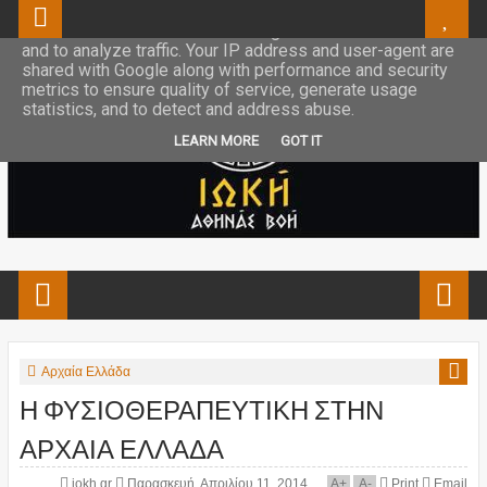
This site uses cookies from Google to deliver its services
and to analyze traffic. Your IP address and user-agent are
shared with Google along with performance and security
metrics to ensure quality of service, generate usage
statistics, and to detect and address abuse.
LEARN MORE
GOT IT
Αρχαία Ελλάδα
Η ΦΥΣΙΟΘΕΡΑΠΕΥΤΙΚΗ ΣΤΗΝ
ΑΡΧΑΙΑ ΕΛΛΑΔΑ
iokh.gr
Παρασκευή, Απριλίου 11, 2014
A
+
A
-
Print
Email