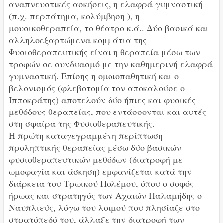
αναπνευστικές ασκήσεις, η ελαφρά γυμναστική
(π.χ. περπάτημα, κολύμβηση ), η
μουσικοθεραπεία, το θέατρο κ.ά.. Δύο βασικά και
αλληλοεξαρτώμενα κομμάτια της
Φυσιοθεραπευτικής είναι η θεραπεία μέσω των
τροφών σε συνδυασμό με την καθημερινή ελαφρά
γυμναστική. Επίσης η ομοιοπαθητική και ο
βελονισμός (φλεβοτομία τον αποκαλούσε ο
Ιπποκράτης) αποτελούν δύο ήπιες και φυσικές
μεθόδους θεραπείας, που εντάσσονται και αυτές
στη σφαίρα της Φυσιοθεραπευτικής.
Η πρώτη καταγεγραμμένη περίπτωση
προληπτικής θεραπείας μέσω δύο βασικών
φυσιοθεραπευτικών μεθόδων (διατροφή με
ωμοφαγία και άσκηση) εμφανίζεται κατά την
διάρκεια του Τρωικού Πολέμου, όπου ο σοφός
ήρωας και στρατηγός των Αχαιών Παλαμήδης ο
Ναυπλιεύς, λόγω του λοιμού που πλησίαζε στο
στρατόπεδό του, άλλαξε την διατροφή των