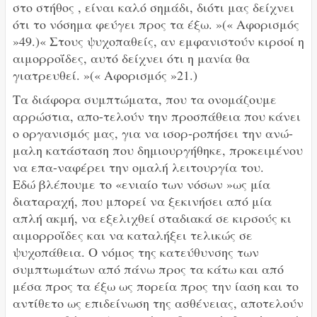
στο στήθος , είναι καλό σημάδι, διότι μας δείχνει
ότι το νόσημα φεύγει προς τα έξω. »(« Αφορισμός
»49.)« Στους ψυχοπαθείς, αν εμφανιστούν κιρσοί η
αιμορροΐδες, αυτό δείχνει ότι η μανία θα
γιατρευθεί. »(« Αφορισμός »21.)
Τα διάφορα συμπτώματα, που τα ονομάζουμε
αρρώστια, απο-τελούν την προσπάθεια που κάνει
ο οργανισμός μας, για να ισορ-ροπήσει την ανώ-
μαλη κατάσταση που δημιουργήθηκε, προκειμένου
να επα-ναφέρει την ομαλή λειτουργία του.
Εδώ βλέπουμε το «ενιαίο των νόσων »ως μία
διαταραχή, που μπορεί να ξεκινήσει από μία
απλή ακμή, να εξελιχθεί σταδιακά σε κιρσούς κι
αιμορροΐδες και να καταλήξει τελικώς σε
ψυχοπάθεια. Ο νόμος της κατεύθυνσης των
συμπτωμάτων από πάνω προς τα κάτω και από
μέσα προς τα έξω ως πορεία προς την ίαση και το
αντίθετο ως επιδείνωση της ασθένειας, αποτελούν