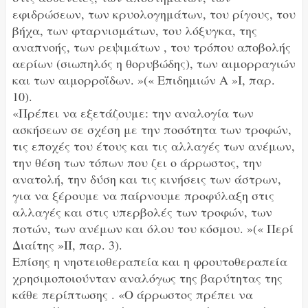
εφιδρώσεων, των κρυολογημάτων, του ρίγους, του
βήχα, των φταρνισμάτων, του λόξυγκα, της
αναπνοής, των ρεψιμάτων , του τρόπου αποβολής
αερίων (σιωπηλός η θορυβώδης), των αιμορραγιών
και των αιμορροΐδων. »(« Επιδημιών Α »I, παρ.
10).
«Πρέπει να εξετάζουμε: την αναλογία των
ασκήσεων σε σχέση με την ποσότητα των τροφών,
τις εποχές του έτους και τις αλλαγές των ανέμων,
την θέση των τόπων που ζει ο άρρωστος, την
ανατολή, την δύση και τις κινήσεις των άστρων,
για να ξέρουμε να παίρνουμε προφύλαξη στις
αλλαγές και στις υπερβολές των τροφών, των
ποτών, των ανέμων και όλου του κόσμου. »(« Περί
Διαίτης »II, παρ. 3).
Επίσης η νηστειοθεραπεία και η φρουτοθεραπεία
χρησιμοποιούνταν αναλόγως της βαρύτητας της
κάθε περίπτωσης . «Ο άρρωστος πρέπει να