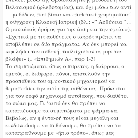
Βελονισμού (φλεβοτομίας), και όχι μέσω των αντί
… μεθόδων, που βίαια και επιθετικά χρησιμοποιεί
η σύγχρονη Κλασική Ιατρική (βλ.: «” Ασθένεια “…
Ο μοναδικός δρόμος για την ίαση και την υγεία »).
«Σχετικά με τις ασθένειες ο ιατρός πρέπει να
αποβλέπει σε δύο πράγματα:. Αν δεν μπορεί να
ωφελήσει τον ασθενή, τουλάχιστον ας μην τον
βλάψει» (.. «Επιδημιών Α», παρ 1-3)
Τα συμπτώματα, όπως ο πυρετός, η διάρροια, ο
εμετός, οι διάφοροι πόνοι, αποτελούν την
προσπάθεια του αμυν-τικού μηχανισμού να
θεραπεύσει την αιτία της ασθένειας.
Πρόκειται
για τον σοφό μηχανισμό αυτοΐασης, που διαθέτει
το σώμα μας. Γι ‘αυτό δεν θα πρέπει να
καταπιέσουμε τα συμπτώματα με φάρμα-κα.
Βεβαίως, αν η έντα-σή τους είναι μεγάλη και
κινδυνεύουμε να πεθάνουμε, θα πρέπει να τα
καταπραΰνουμε με «ήπιο τρόπο», όπως μας