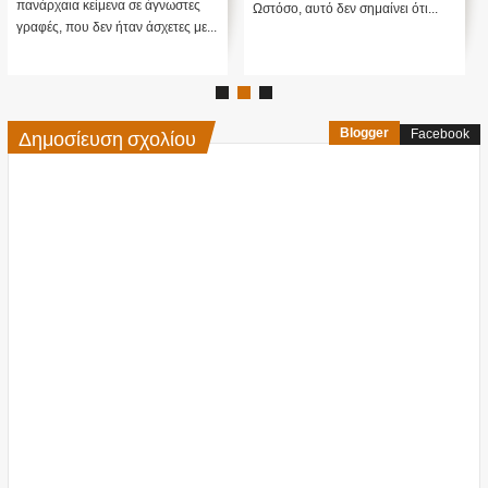
Αιγύπτου
πανάρχαια κείμενα σε άγνωστες
Ωστόσο, αυτό δεν σημαίνει ότι...
γραφές, που δεν ήταν άσχετες με...
Δημοσίευση σχολίου
Blogger
Facebook