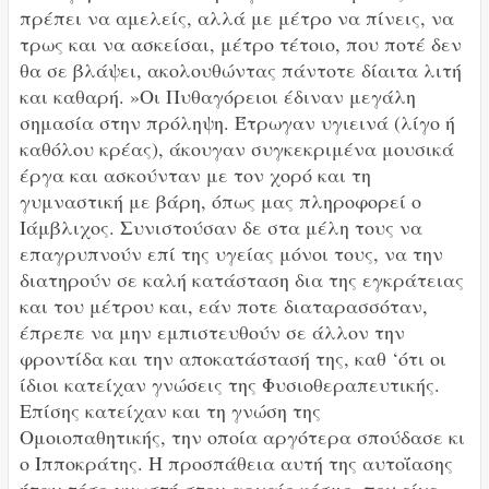
πρέπει να αμελείς, αλλά με μέτρο να πίνεις, να
τρως και να ασκείσαι, μέτρο τέτοιο, που ποτέ δεν
θα σε βλάψει, ακολουθώντας πάντοτε δίαιτα λιτή
και καθαρή. »Οι Πυθαγόρειοι έδιναν μεγάλη
σημασία στην πρόληψη. Έτρωγαν υγιεινά (λίγο ή
καθόλου κρέας), άκουγαν συγκεκριμένα μουσικά
έργα και ασκούνταν με τον χορό και τη
γυμναστική με βάρη, όπως μας πληροφορεί ο
Ιάμβλιχος. Συνιστούσαν δε στα μέλη τους να
επαγρυπνούν επί της υγείας μόνοι τους, να την
διατηρούν σε καλή κατάσταση δια της εγκράτειας
και του μέτρου και, εάν ποτε διαταρασσόταν,
έπρεπε να μην εμπιστευθούν σε άλλον την
φροντίδα και την αποκατάστασή της, καθ ‘ότι οι
ίδιοι κατείχαν γνώσεις της Φυσιοθεραπευτικής.
Επίσης κατείχαν και τη γνώση της
Ομοιοπαθητικής, την οποία αργότερα σπούδασε κι
ο Ιπποκράτης. Η προσπάθεια αυτή της αυτοΐασης
ήταν τόσο γνωστή στον αρχαίο κόσμο, που είχε