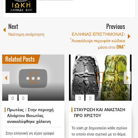
Next
Previous
Νεότερη ανάρτηση
ΕΛΛΗΝΑΣ ΕΠΙΣΤΗΜΟΝΑΣ:
"Ανακάλυψε «κρυφό» κώδικα
μέσα στο DNA"
Related Posts
Πρωτέας : Στην περιοχή
ΣΤΑΥΡΩΣΗ ΚΑΙ ΑΝΑΣΤΑΣΗ
Αλιάρτου Βοιωτίας
ΠΡΟ ΧΡΙΣΤΟΥ
ανακαλύφθηκε χάλκινη
πινακίδα με γράμματα που
Το iokh.gr δημοσιεύει κάθε σχόλιο
έμοιαζαν με ιερογλυφικά της
Στην ελληνική γη είχαν γραφεί
το οποίο είναι σχετικό με το θέμα.