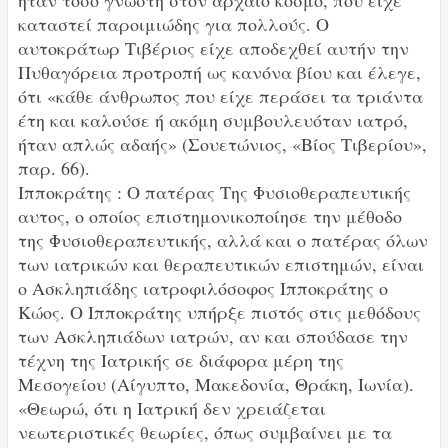
καταστεί παροιμιώδης για πολλούς. Ο
αυτοκράτωρ Τιβέριος είχε αποδεχθεί αυτήν την
Πυθαγόρεια προτροπή ως κανόνα βίου και έλεγε,
ότι «κάθε άνθρωπος που είχε περάσει τα τριάντα
έτη και καλούσε ή ακόμη συμβουλευόταν ιατρό,
ήταν απλώς αδαής» (Σουετώνιος, «Βίος Τιβερίου»,
παρ. 66).
Ιπποκράτης : Ο πατέρας Της Φυσιοθεραπευτικής
αυτος, ο οποίος επιστημονικοποίησε την μέθοδο
της Φυσιοθεραπευτικής, αλλά και ο πατέρας όλων
των ιατρικών και θεραπευτικών επιστημών, είναι
ο Ασκληπιάδης ιατροφιλόσοφος Ιπποκράτης ο
Κώος. Ο Ιπποκράτης υπήρξε πιστός στις μεθόδους
των Ασκληπιάδων ιατρών, αν και σπούδασε την
τέχνη της Ιατρικής σε διάφορα μέρη της
Μεσογείου (Αίγυπτο, Μακεδονία, Θράκη, Ιωνία).
«Θεωρώ, ότι η Ιατρική δεν χρειάζεται
νεωτεριστικές θεωρίες, όπως συμβαίνει με τα