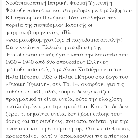
Νεοϊπποκρατική Ιατρική, Φυσική Υγιεινή η
Φυσιοθεραπευτική και σταμάτησε με την λήξη του
Β Παγκοσμίου Πολέμου. Τότε ανέλαβαν την
πορεία της παγκόσμιας Ιατρικής οι
φαρμακοβιομηχανίες. (Βλ.:
«Φαρμακοβιομηχανίες:. Η παγκόσμια απειλή»)
Στην νεώτερη Ελλάδα η αναβίωση της
Φυσιοθεραπευτικής έγινε κατά την δεκαετία του
1930 – 1940 από δύο σπουδαίους Έλληνες
φυσιοθεραπευτές, την Άννα Κατσίγρα και τον
Ηλία Πέτρου. 1935 ο Ηλίας Πέτρου στο έργο του
«Φυσική Υγιεινή», σελ Το. 14, αναφέρει για τις
ασθένειες: «Ο πολύς κόσμος δεν γνωρίζει
πραγματικά τι είναι υγεία, ούτε την ελαχίστη
αντίληψη έχει για την αρρώστια. Και επειδή δεν
ξέρει τι σημαίνει υγεία, δεν ξέρει επίσης τους
όρους και τις συνθήκες, που απαιτούνται για την
ανάκτηση και τη διατήρησή της. Όταν ο άνθρωπος
αρρωσταίνει, αντί ν ‘απομακρύνει τις αιτίες και