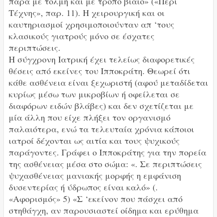
παρά με τόλμη και με τρόπο βίαιο» («Περί
Τέχνης», παρ. 11). Η χειρουργική και οι
καυτηριασμοί χρησιμοποιούνταν απ ‘τους
κλασικούς γιατρούς μόνο σε έσχατες
περιπτώσεις.
Η σύγχρονη Ιατρική έχει τελείως διαφορετικές
θέσεις από εκείνες του Ιπποκράτη. Θεωρεί ότι
κάθε ασθένεια είναι ξεχωριστή (αφού μεταδίδεται
κυρίως μέσω των μικροβίων ή οφείλεται σε
διαφόρων ειδών βλάβες) και δεν σχετίζεται με
μία άλλη που είχε πλήξει τον οργανισμό
παλαιότερα, ενώ τα τελευταία χρόνια κάποιοι
ιατροί δέχονται ως αιτία και τους ψυχικούς
παράγοντες. Γράφει ο Ιπποκράτης για την πορεία
της ασθένειας μέσα στο σώμα: «. Σε περιπτώσεις
ψυχασθένειας μανιακής μορφής η εμφάνιση
δυσεντερίας ή ύδρωπος είναι καλό» (.
«Αφορισμός» 5) «Σ ‘εκείνον που πάσχει από
στηθάγχη, αν παρουσιαστεί οίδημα και ερύθημα