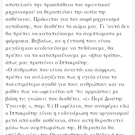
αποτελούν την προσπάθεια του αμυντικού
μηχανισμού να θεραπεύσει την αιτία της
ασθένειας. Πρόκειται για τον σοφό μηχανισμό
αυτοΐασης, που διαθέτει το σώμα μας. Γι ‘αυτό δεν
θα πρέπει να καταπιέσουμε τα συμπτώματα με
φάρμακα. Βεβαίως, αν η έντασή τους είναι
μεγάλη και κινδυνεύουμε να πεθάνουμε, θα
πρέπει να τα καταπραΰνουμε με «ήπιο τρόπο»,
όπως μας προτείνει ο Ιπποκράτης.
«Ο άνθρωπος που είναι συνετός και σώφρων,
πρέπει να συλλογίζεται πως η υγεία είναι το
πολυτιμότερο αγαθό για τους ανθρώπους και να
μάθει πως να ωφελείται απ ‘τις αρρώστιες με
βάση τις γνώσεις που διαθέτει. »(« Περί Διαίτης
Υγιεινής », παρ. 9.) Η ωφέλεια, που αναφέρει εδώ
ο Ιπποκράτης είναι η ενδυνάμωση του οργανισμού
μετά από κάθε ασθένεια, όταν αυτή θεραπευτεί
μέσω των συμπτωμάτων της. Η θεραπεία θα
επέλθει μέσω της Ομοιοπαθητικής μεθόδου ή του