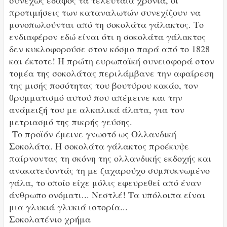
συνεχώς έδαφος τα τελευταία χρόνια, οι
προτιμήσεις των καταναλωτών συνεχίζουν να
μονοπωλούνται από τη σοκολάτα γάλακτος. Το
ενδιαφέρον εδώ είναι ότι η σοκολάτα γάλακτος
δεν κυκλοφορούσε στον κόσμο παρά από το 1828
και έκτοτε! Η πρώτη ευρωπαϊκή συνεισφορά στον
τομέα της σοκολάτας περιλάμβανε την αφαίρεση
της μισής ποσότητας του βουτύρου κακάο, τον
θρυμματισμό αυτού που απέμεινε και την
ανάμειξή του με αλκαλικά άλατα, για τον
μετριασμό της πικρής γεύσης.
Το προϊόν έμεινε γνωστό ως Ολλανδική
Σοκολάτα. Η σοκολάτα γάλακτος προέκυψε
παίρνοντας τη σκόνη της ολλανδικής εκδοχής και
ανακατεύοντάς τη με ζαχαρούχο συμπυκνωμένο
γάλα, το οποίο είχε μόλις εφευρεθεί από έναν
άνθρωπο ονόματι... Νεστλέ! Τα υπόλοιπα είναι
μια γλυκιά γλυκιά ιστορία...
Σοκολατένιο χρήμα