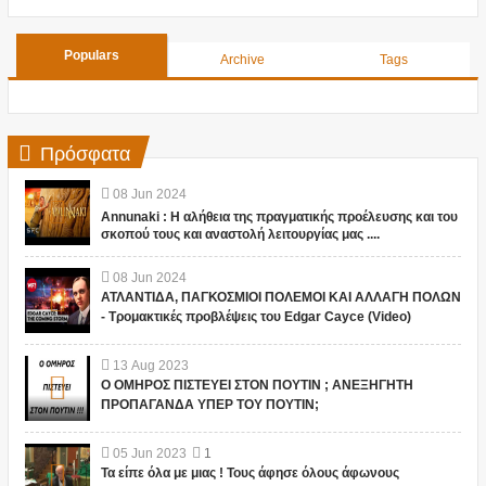
Populars
Archive
Tags
Πρόσφατα
08
Jun
2024
Annunaki : Η αλήθεια της πραγματικής προέλευσης και του
σκοπού τους και αναστολή λειτουργίας μας ....
08
Jun
2024
ΑΤΛΑΝΤΙΔΑ, ΠΑΓΚΟΣΜΙΟΙ ΠΟΛΕΜΟΙ ΚΑΙ ΑΛΛΑΓΗ ΠΟΛΩΝ
- Τρομακτικές προβλέψεις του Edgar Cayce (Video)
13
Aug
2023
Ο ΟΜΗΡΟΣ ΠΙΣΤΕΥΕΙ ΣΤΟΝ ΠΟΥΤΙΝ ; ΑΝΕΞΗΓΗΤΗ
ΠΡΟΠΑΓΑΝΔΑ ΥΠΕΡ ΤΟΥ ΠΟΥΤΙΝ;
05
Jun
2023
1
Τα είπε όλα με μιας ! Τους άφησε όλους άφωνους