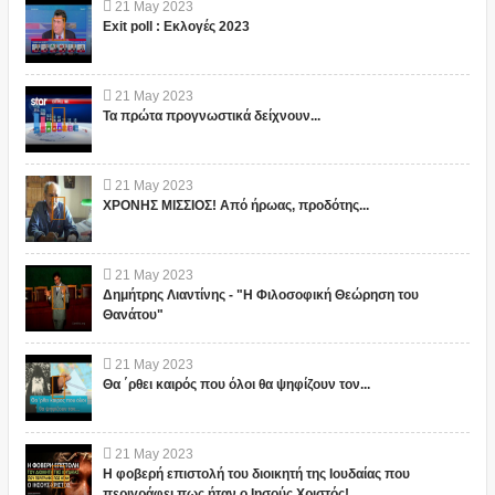
21
May
2023
Exit poll : Εκλογές 2023
21
May
2023
Τα πρώτα προγνωστικά δείχνουν...
21
May
2023
ΧΡΟΝΗΣ ΜΙΣΣΙΟΣ! Από ήρωας, προδότης...
21
May
2023
Δημήτρης Λιαντίνης - "Η Φιλοσοφική Θεώρηση του
Θανάτου"
21
May
2023
Θα ΄ρθει καιρός που όλοι θα ψηφίζουν τον...
21
May
2023
Η φοβερή επιστολή του διοικητή της Ιουδαίας που
περιγράφει πως ήταν ο Ιησούς Χριστός!