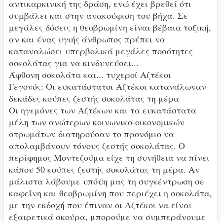
αντικαρκινική της δράση, ενώ έχει βρεθεί ότι
συμβάλει και στην ανακούφιση του βήχα. Σε
μεγάλες δόσεις η θεοβρωμίνη είναι βέβαια τοξική,
αν και ένας υγιής άνθρωπος πρέπει να
καταναλώσει υπερβολικά μεγάλες ποσότητες
σοκολάτας για να κινδυνεύσει...
Άφθονη σοκολάτα και... τυχεροί Αζτέκοι
Γεγονός: Οι ευκατάστατοι Αζτέκοι κατανάλωναν
δεκάδες κούπες ζεστής σοκολάτας τη μέρα
Οι ηγεμόνες των Αζτέκων και τα ευκατάστατα
μέλη των ανώτερων κοινωνικο-οικονομικών
στρωμάτων διατηρούσαν το προνόμιο να
απολαμβάνουν τόνους ζεστής σοκολάτας. Ο
περίφημος Μοντεζούμα είχε τη συνήθεια να πίνει
κάπου 50 κούπες ζεστής σοκολάτας τη μέρα. Αν
μάλιστα λάβουμε υπόψη μας τη συγκέντρωση σε
καφεΐνη και θεοβρωμίνη που περιέχει η σοκολάτα,
με την εκδοχή που έπιναν οι Αζτέκοι να είναι
εξαιρετικά σκούρα, μπορούμε να συμπεράνουμε