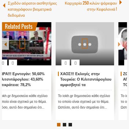
Σχεδόν αόρατοι αισθητήρες
Καρχαρία 250 κιλών ψάρεψαν
καταγράφουν βιομετρικά
στην Κεφαλονιά !
δεδομένα
Related Posts
ΖΩΝΤΑΝΗ ΣΥΝΔΕΣΗ ΜΕ
Παγκόσμιο σοκ για
ΑΓΚΥΡΑ - ΘΡΙΛΕΡ ΜΕ ΤΙΣ
βιολογικά εργαστήρια των
ΤΟΥΡΚΙΚΕΣ ΕΚΛΟΓΕΣ !
ΗΠΑ στην Ουκρανία
Το iokh.gr δημοσιεύει κάθε σχόλιο
Στις 26 Φεβρουαρίου 2022, οι
το οποίο είναι σχετικό με το θέμα.
ΗΠΑ διέγραψαν όλα τα έγγραφα
Ωστόσο, αυτό δεν σημαίνει ότι...
ενός Εργαστηρίου Βιοόπλων τους
στη...