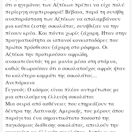
ότι ο ηγεμόνας των Αζτέκων πρέπει να είχε πολύ
περίεργη συμπεριφορά! Βέβαια, παρά τη συνήθη
αναπαράσταση των Αζτέκων να απολαμβάνουν
μια κούπα ζεστής σοκολάτας, συνήθιζαν να την
πίνουν κρύα. Και πάντα χωρίς ζάχαρη. Ήταν στην
πραγματικότητα οι ισπανοί κονκισταδόρες που
πρώτοι πρόσθεσαν ζάχαρη στο ρόφημα. Οι
Αζτέκοι την προτιμούσαν αφρώδη,
ανακατεύοντάς τη με μανία μέσα στη στάμνα,
καθώς θεωρούσαν ότι ο σοκολατούχος αφρός ήταν
το καλύτερο κομμάτι της σοκολάτας...
Ανεπάρκεια
Γεγονός: Ο κόσμος είναι πλέον αντιμέτωπος με
μια απειλούμενη έλλειψη σοκολάτας
Μια σειρά από ασθένειες που επηρεάζουν τα
δέντρα της Λατινικής Αμερικής, του μέρους όπου
παράγεται ένα σημαντικότατο ποσοστό της
παγκόσμιας διάθεσης σοκολάτας, απειλούν την
οικουμένη με έλλειψη σοκολάτας. Αυτός κι αν