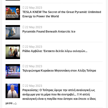
22
May
2023
TESLA KNEW The Secret of the Great Pyramid: Unlimited
Energy to Power the World
22
May
2023
Pyramids Found Beneath Antarctic Ice
22
May
2023
Ράδιο Αρβύλα: Έκτακτο δελτίο λόγω εκλογών...
22
May
2023
Τηλεφώνημα Κυριάκου Μητσοτάκη στον Αλέξη Τσίπρα
22
May
2023
Ραγκούσης: Ο Τσίπρας έφερε την απλή αναλογική ως
ανάχωμα για τη μέρα που θα συντριβεί... !! Η απλή
αναλογική είναι η παγίδα που έστησε και έπεσε ο ίδιος
μεσα ...;.