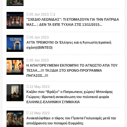
05
Jun
2023
1
"ΣΧΕΔΙΟ ΛΕΩΝΙΔΑΣ": ΤΙ ΕΤΟΙΜΑΖΟΥΝ ΓΙΑ ΤΗΝ ΠΑΤΡΙΔΑ
ΜΑΣ... ; ΔΕΝ ΤΑ ΕΙΠΕ ΤΥΧΑΙΑ ΣΤΙΣ 13/11/2015...
05
Jun
2023
ΑΥΤΑ ΤΡΕΜΟΥΝ! Οι Έλληνες και η Άγνωστη Ιερατική
σχέση!(ΒΙΝΤΕΟ)
05
Jun
2023
Η ΑΠΑΓΟΡΕΥΜΕΝΗ ΕΚΠΟΜΠΗ! ΤΟ ΑΓΝΩΣΤΟ ΑΤΙΑ ΤΟΥ
ΤΕΣΛΑ....!!! ΤΑΞΙΔΙΑ ΣΤΟ ΧΡΟΝΟ-ΠΡΟΓΡΑΜΜΑ
ΠΗΓΑΣΟΣ...!!!
22
May
2023
Καζάνι που “Βράζει” ο Πατριωτικος χώρος! Μπινιάρης
Γιώργος: Ιδρυτική ανακοίνωση του πολιτικού φορέα
ΕΛΛΗΝΙ.Σ-ΕΛΛΗΝΙΚΗ ΣΥΜΜΑΧΙΑ
22
May
2023
Ανακαλύφθηκε ο τάφος του Γίγαντα Γκιλγκαμές μετά την
αποξήρανση του ποταμού Ευφράτη;