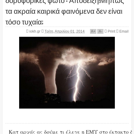
τα ακραία καιρικά φαινόμενα δεν είναι
τόσο τυχαία;
iokh.gr
Τρίτη, Απριλίου 01, 2014
A
+
A
-
Print
Email
Κατ αρχάς ας δούμε τι έλεγε η ΕΜΥ στο έκτακτο δ