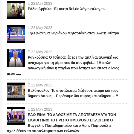
22
May
2023
Ράδιο Αρβύλα: Έκτακτο δελτίο λόγω εκλογών...
22
May
2023
Τηλεφώνημα Κυριάκου Μητσοτάκη στον Αλέξη Τσίπρα
22
May
2023
Ραγκούσης: Ο Τσίπρας έφερε την απλή αναλογική ως
ανάχωμα για τη μέρα που θα συντριβεί... !! Η απλή
αναλογική είναι η παγίδα που έστησε και έπεσε ο ίδιος
μεσα ...;.
22
May
2023
Βελόπουλος: Το αποτέλεσμα διέψευσε ακόμα και τους
δημοσκόπους.... Περάσαμε δια πυρός και σιδήρου.... !!
22
May
2023
ΕΔΩ ΕΙΝΑΙ ΤΟ ΛΑΘΟΣ ΜΕ ΤΑ ΑΠΟΤΕΛΕΣΜΑΤΑ ΤΩΝ
ΕΚΛΟΓΩΝ!!! ΤΟ ΠΡΩΤΟ ΗΜΙΧΡΟΝΟ ΕΚΛΟΓΩΝ! Ο
Βαγγέλης Παπαδημητρίου και ο Άρης Πορτοσάλτε
σχολιάζουν τα αποτελέσματα των εκλογών