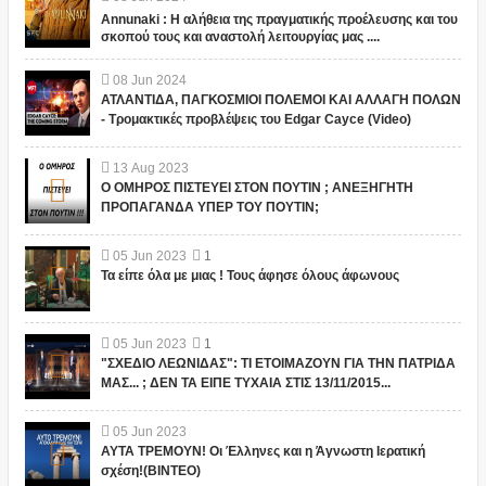
Annunaki : Η αλήθεια της πραγματικής προέλευσης και του
σκοπού τους και αναστολή λειτουργίας μας ....
08
Jun
2024
ΑΤΛΑΝΤΙΔΑ, ΠΑΓΚΟΣΜΙΟΙ ΠΟΛΕΜΟΙ ΚΑΙ ΑΛΛΑΓΗ ΠΟΛΩΝ
- Τρομακτικές προβλέψεις του Edgar Cayce (Video)
13
Aug
2023
Ο ΟΜΗΡΟΣ ΠΙΣΤΕΥΕΙ ΣΤΟΝ ΠΟΥΤΙΝ ; ΑΝΕΞΗΓΗΤΗ
ΠΡΟΠΑΓΑΝΔΑ ΥΠΕΡ ΤΟΥ ΠΟΥΤΙΝ;
05
Jun
2023
1
Τα είπε όλα με μιας ! Τους άφησε όλους άφωνους
05
Jun
2023
1
"ΣΧΕΔΙΟ ΛΕΩΝΙΔΑΣ": ΤΙ ΕΤΟΙΜΑΖΟΥΝ ΓΙΑ ΤΗΝ ΠΑΤΡΙΔΑ
ΜΑΣ... ; ΔΕΝ ΤΑ ΕΙΠΕ ΤΥΧΑΙΑ ΣΤΙΣ 13/11/2015...
05
Jun
2023
ΑΥΤΑ ΤΡΕΜΟΥΝ! Οι Έλληνες και η Άγνωστη Ιερατική
σχέση!(ΒΙΝΤΕΟ)