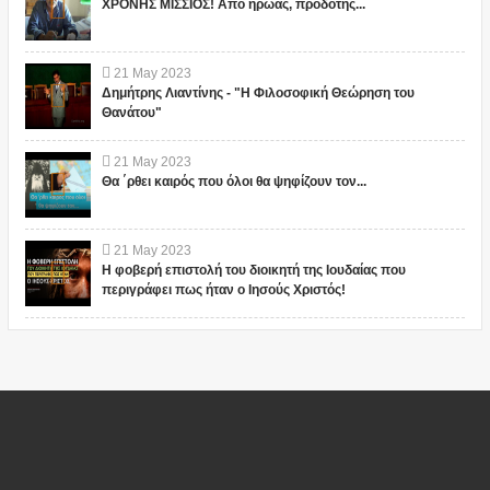
ΧΡΟΝΗΣ ΜΙΣΣΙΟΣ! Από ήρωας, προδότης...
21
May
2023
Δημήτρης Λιαντίνης - "Η Φιλοσοφική Θεώρηση του
Θανάτου"
21
May
2023
Θα ΄ρθει καιρός που όλοι θα ψηφίζουν τον...
21
May
2023
Η φοβερή επιστολή του διοικητή της Ιουδαίας που
περιγράφει πως ήταν ο Ιησούς Χριστός!