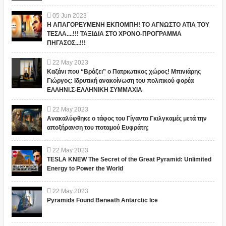
05
Jun
2023
Η ΑΠΑΓΟΡΕΥΜΕΝΗ ΕΚΠΟΜΠΗ! ΤΟ ΑΓΝΩΣΤΟ ΑΤΙΑ ΤΟΥ
ΤΕΣΛΑ....!!! ΤΑΞΙΔΙΑ ΣΤΟ ΧΡΟΝΟ-ΠΡΟΓΡΑΜΜΑ
ΠΗΓΑΣΟΣ...!!!
22
May
2023
Καζάνι που “Βράζει” ο Πατριωτικος χώρος! Μπινιάρης
Γιώργος: Ιδρυτική ανακοίνωση του πολιτικού φορέα
ΕΛΛΗΝΙ.Σ-ΕΛΛΗΝΙΚΗ ΣΥΜΜΑΧΙΑ
22
May
2023
Ανακαλύφθηκε ο τάφος του Γίγαντα Γκιλγκαμές μετά την
αποξήρανση του ποταμού Ευφράτη;
22
May
2023
TESLA KNEW The Secret of the Great Pyramid: Unlimited
Energy to Power the World
22
May
2023
Pyramids Found Beneath Antarctic Ice