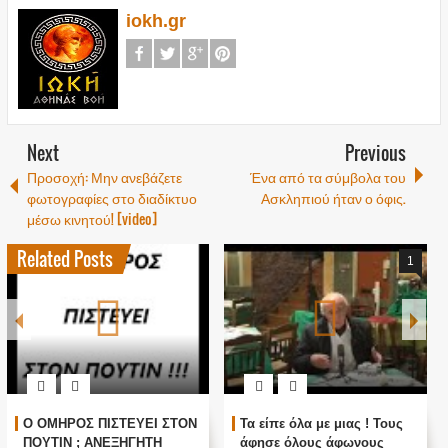
iokh.gr
Next
Previous
Προσοχή: Μην ανεβάζετε
Ένα από τα σύμβολα του
φωτογραφίες στο διαδίκτυο
Ασκληπιού ήταν ο όφις.
μέσω κινητού! [video]
Related Posts
1
Ο ΟΜΗΡΟΣ ΠΙΣΤΕΥΕΙ ΣΤΟΝ
Τα είπε όλα με μιας ! Τους
ΠΟΥΤΙΝ ; ΑΝΕΞΗΓΗΤΗ
άφησε όλους άφωνους