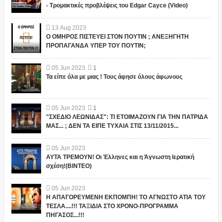
- Τρομακτικές προβλέψεις του Edgar Cayce (Video)
13
Aug
2023
Ο ΟΜΗΡΟΣ ΠΙΣΤΕΥΕΙ ΣΤΟΝ ΠΟΥΤΙΝ ; ΑΝΕΞΗΓΗΤΗ
ΠΡΟΠΑΓΑΝΔΑ ΥΠΕΡ ΤΟΥ ΠΟΥΤΙΝ;
05
Jun
2023
1
Τα είπε όλα με μιας ! Τους άφησε όλους άφωνους
05
Jun
2023
1
"ΣΧΕΔΙΟ ΛΕΩΝΙΔΑΣ": ΤΙ ΕΤΟΙΜΑΖΟΥΝ ΓΙΑ ΤΗΝ ΠΑΤΡΙΔΑ
ΜΑΣ... ; ΔΕΝ ΤΑ ΕΙΠΕ ΤΥΧΑΙΑ ΣΤΙΣ 13/11/2015...
05
Jun
2023
ΑΥΤΑ ΤΡΕΜΟΥΝ! Οι Έλληνες και η Άγνωστη Ιερατική
σχέση!(ΒΙΝΤΕΟ)
05
Jun
2023
Η ΑΠΑΓΟΡΕΥΜΕΝΗ ΕΚΠΟΜΠΗ! ΤΟ ΑΓΝΩΣΤΟ ΑΤΙΑ ΤΟΥ
ΤΕΣΛΑ....!!! ΤΑΞΙΔΙΑ ΣΤΟ ΧΡΟΝΟ-ΠΡΟΓΡΑΜΜΑ
ΠΗΓΑΣΟΣ...!!!