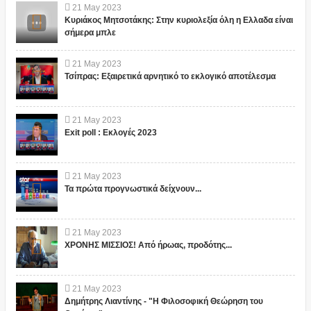
21
May
2023
Κυριάκος Μητσοτάκης: Στην κυριολεξία όλη η Ελλαδα είναι
σήμερα μπλε
21
May
2023
Τσίπρας: Εξαιρετικά αρνητικό το εκλογικό αποτέλεσμα
21
May
2023
Exit poll : Εκλογές 2023
21
May
2023
Τα πρώτα προγνωστικά δείχνουν...
21
May
2023
ΧΡΟΝΗΣ ΜΙΣΣΙΟΣ! Από ήρωας, προδότης...
21
May
2023
Δημήτρης Λιαντίνης - "Η Φιλοσοφική Θεώρηση του