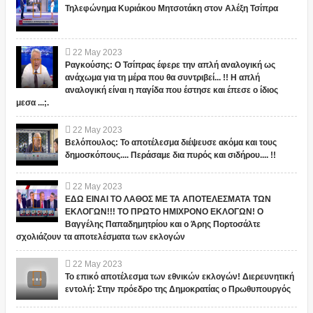
Τηλεφώνημα Κυριάκου Μητσοτάκη στον Αλέξη Τσίπρα
22
May
2023
Ραγκούσης: Ο Τσίπρας έφερε την απλή αναλογική ως
ανάχωμα για τη μέρα που θα συντριβεί... !! Η απλή
αναλογική είναι η παγίδα που έστησε και έπεσε ο ίδιος
μεσα ...;.
22
May
2023
Βελόπουλος: Το αποτέλεσμα διέψευσε ακόμα και τους
δημοσκόπους.... Περάσαμε δια πυρός και σιδήρου.... !!
22
May
2023
ΕΔΩ ΕΙΝΑΙ ΤΟ ΛΑΘΟΣ ΜΕ ΤΑ ΑΠΟΤΕΛΕΣΜΑΤΑ ΤΩΝ
ΕΚΛΟΓΩΝ!!! ΤΟ ΠΡΩΤΟ ΗΜΙΧΡΟΝΟ ΕΚΛΟΓΩΝ! Ο
Βαγγέλης Παπαδημητρίου και ο Άρης Πορτοσάλτε
σχολιάζουν τα αποτελέσματα των εκλογών
22
May
2023
Το επικό αποτέλεσμα των εθνικών εκλογών! Διερευνητική
εντολή: Στην πρόεδρο της Δημοκρατίας ο Πρωθυπουργός