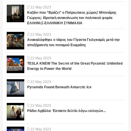
22
May
2023
Καζάνι που “Βράζει” ο Πατριωτικος χώρος! Μπινιάρης
Γιώργος: Ιδρυτική ανακοίνωση του πολιτικού φορέα
ΕΛΛΗΝΙ.Σ-ΕΛΛΗΝΙΚΗ ΣΥΜΜΑΧΙΑ
22
May
2023
Ανακαλύφθηκε ο τάφος του Γίγαντα Γκιλγκαμές μετά την
αποξήρανση του ποταμού Ευφράτη;
22
May
2023
TESLA KNEW The Secret of the Great Pyramid: Unlimited
Energy to Power the World
22
May
2023
Pyramids Found Beneath Antarctic Ice
22
May
2023
Ράδιο Αρβύλα: Έκτακτο δελτίο λόγω εκλογών...
22
May
2023