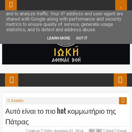
This site uses cookies from Google to deliver its services
and to analyze traffic. Your IP address and user-agent are
shared with Google along with performance and security
metrics to ensure quality of service, generate usage
statistics, and to detect and address abuse.
LEARN MORE
GOT IT
Ελλάδα
Αυτό είναι το πιο hot κομμωτήριο της
Πάτρας
iokh.gr
Τρίτη, Απριλίου 01, 2014
A
+
A
-
Print
Email