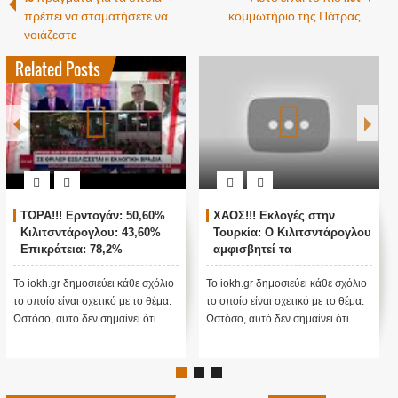
πρέπει να σταματήσετε να
κομμωτήριο της Πάτρας
νοιάζεστε
Related Posts
ΤΩΡΑ!!! Ερντογάν: 50,60%
ΧΑΟΣ!!! Εκλογές στην
Κιλιτσντάρογλου: 43,60%
Τουρκία: Ο Κιλιτσντάρογλου
Επικράτεια: 78,2%
αμφισβητεί τα
αποτελέσματα θα γίνουν
ενστάσεις...
Το iokh.gr δημοσιεύει κάθε σχόλιο
Το iokh.gr δημοσιεύει κάθε σχόλιο
το οποίο είναι σχετικό με το θέμα.
το οποίο είναι σχετικό με το θέμα.
Ωστόσο, αυτό δεν σημαίνει ότι...
Ωστόσο, αυτό δεν σημαίνει ότι...