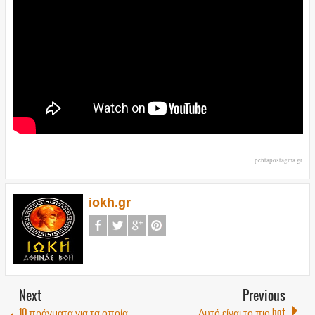
pentapostagma.gr
iokh.gr
Next
Previous
10 πράγματα για τα οποία
Αυτό είναι το πιο hot