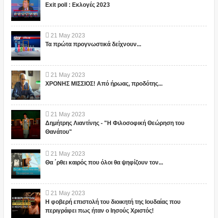
Exit poll : Εκλογές 2023
21
May
2023
Τα πρώτα προγνωστικά δείχνουν...
21
May
2023
ΧΡΟΝΗΣ ΜΙΣΣΙΟΣ! Από ήρωας, προδότης...
21
May
2023
Δημήτρης Λιαντίνης - "Η Φιλοσοφική Θεώρηση του
Θανάτου"
21
May
2023
Θα ΄ρθει καιρός που όλοι θα ψηφίζουν τον...
21
May
2023
Η φοβερή επιστολή του διοικητή της Ιουδαίας που
περιγράφει πως ήταν ο Ιησούς Χριστός!