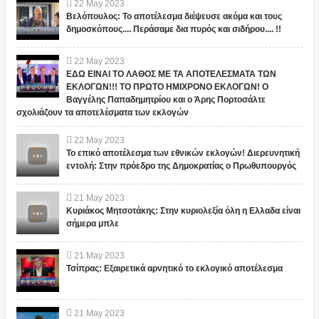
22
May
2023
Βελόπουλος: Το αποτέλεσμα διέψευσε ακόμα και τους
δημοσκόπους.... Περάσαμε δια πυρός και σιδήρου.... !!
22
May
2023
ΕΔΩ ΕΙΝΑΙ ΤΟ ΛΑΘΟΣ ΜΕ ΤΑ ΑΠΟΤΕΛΕΣΜΑΤΑ ΤΩΝ
ΕΚΛΟΓΩΝ!!! ΤΟ ΠΡΩΤΟ ΗΜΙΧΡΟΝΟ ΕΚΛΟΓΩΝ! Ο
Βαγγέλης Παπαδημητρίου και ο Άρης Πορτοσάλτε
σχολιάζουν τα αποτελέσματα των εκλογών
22
May
2023
Το επικό αποτέλεσμα των εθνικών εκλογών! Διερευνητική
εντολή: Στην πρόεδρο της Δημοκρατίας ο Πρωθυπουργός
21
May
2023
Κυριάκος Μητσοτάκης: Στην κυριολεξία όλη η Ελλαδα είναι
σήμερα μπλε
21
May
2023
Τσίπρας: Εξαιρετικά αρνητικό το εκλογικό αποτέλεσμα
21
May
2023