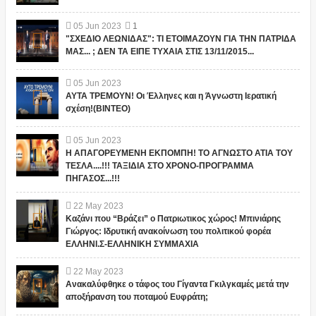
05
Jun
2023
1
"ΣΧΕΔΙΟ ΛΕΩΝΙΔΑΣ": ΤΙ ΕΤΟΙΜΑΖΟΥΝ ΓΙΑ ΤΗΝ ΠΑΤΡΙΔΑ
ΜΑΣ... ; ΔΕΝ ΤΑ ΕΙΠΕ ΤΥΧΑΙΑ ΣΤΙΣ 13/11/2015...
05
Jun
2023
ΑΥΤΑ ΤΡΕΜΟΥΝ! Οι Έλληνες και η Άγνωστη Ιερατική
σχέση!(ΒΙΝΤΕΟ)
05
Jun
2023
Η ΑΠΑΓΟΡΕΥΜΕΝΗ ΕΚΠΟΜΠΗ! ΤΟ ΑΓΝΩΣΤΟ ΑΤΙΑ ΤΟΥ
ΤΕΣΛΑ....!!! ΤΑΞΙΔΙΑ ΣΤΟ ΧΡΟΝΟ-ΠΡΟΓΡΑΜΜΑ
ΠΗΓΑΣΟΣ...!!!
22
May
2023
Καζάνι που “Βράζει” ο Πατριωτικος χώρος! Μπινιάρης
Γιώργος: Ιδρυτική ανακοίνωση του πολιτικού φορέα
ΕΛΛΗΝΙ.Σ-ΕΛΛΗΝΙΚΗ ΣΥΜΜΑΧΙΑ
22
May
2023
Ανακαλύφθηκε ο τάφος του Γίγαντα Γκιλγκαμές μετά την
αποξήρανση του ποταμού Ευφράτη;