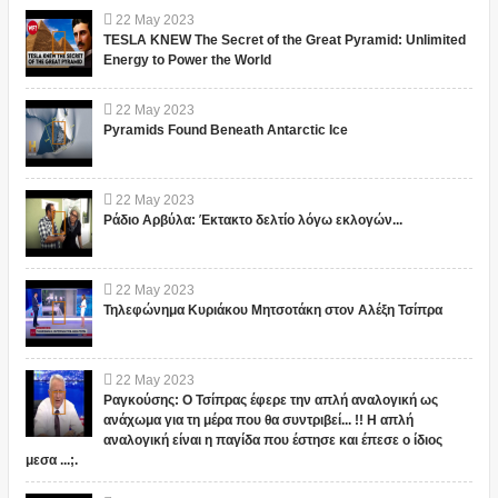
22
May
2023
TESLA KNEW The Secret of the Great Pyramid: Unlimited
Energy to Power the World
22
May
2023
Pyramids Found Beneath Antarctic Ice
22
May
2023
Ράδιο Αρβύλα: Έκτακτο δελτίο λόγω εκλογών...
22
May
2023
Τηλεφώνημα Κυριάκου Μητσοτάκη στον Αλέξη Τσίπρα
22
May
2023
Ραγκούσης: Ο Τσίπρας έφερε την απλή αναλογική ως
ανάχωμα για τη μέρα που θα συντριβεί... !! Η απλή
αναλογική είναι η παγίδα που έστησε και έπεσε ο ίδιος
μεσα ...;.