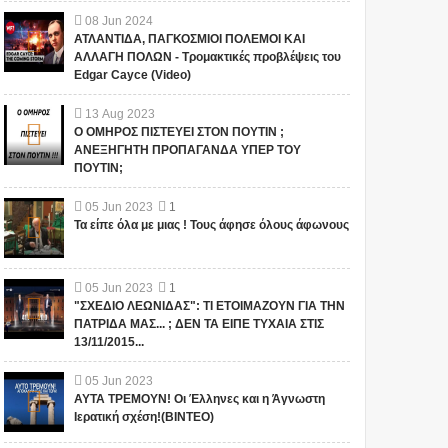
08
Jun
2024
ΑΤΛΑΝΤΙΔΑ, ΠΑΓΚΟΣΜΙΟΙ ΠΟΛΕΜΟΙ ΚΑΙ
ΑΛΛΑΓΗ ΠΟΛΩΝ - Τρομακτικές προβλέψεις του
Edgar Cayce (Video)
13
Aug
2023
Ο ΟΜΗΡΟΣ ΠΙΣΤΕΥΕΙ ΣΤΟΝ ΠΟΥΤΙΝ ;
ΑΝΕΞΗΓΗΤΗ ΠΡΟΠΑΓΑΝΔΑ ΥΠΕΡ ΤΟΥ
ΠΟΥΤΙΝ;
05
Jun
2023
1
Τα είπε όλα με μιας ! Τους άφησε όλους άφωνους
05
Jun
2023
1
"ΣΧΕΔΙΟ ΛΕΩΝΙΔΑΣ": ΤΙ ΕΤΟΙΜΑΖΟΥΝ ΓΙΑ ΤΗΝ
ΠΑΤΡΙΔΑ ΜΑΣ... ; ΔΕΝ ΤΑ ΕΙΠΕ ΤΥΧΑΙΑ ΣΤΙΣ
13/11/2015...
1
05
Jun
2023
ΑΥΤΑ ΤΡΕΜΟΥΝ! Οι Έλληνες και η Άγνωστη
Ιερατική σχέση!(ΒΙΝΤΕΟ)