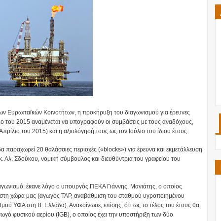
 των Ευρωπαϊκών Κοινοτήτων, η προκήρυξη του διαγωνισμού για έρευνες
ιο του 2015 αναμένεται να υπογραφούν οι συμβάσεις με τους αναδόχους,
ίλιο του 2015) και η αξιολόγησή τους ως τον Ιούλιο του ίδιου έτους.
α παραχωρεί 20 θαλάσσιες περιοχές («blocks») για έρευνα και εκμετάλλευση
 Αλ. Σδούκου, νομική σύμβουλος και διευθύντρια του γραφείου του
ιαγωνισμό, έκανε λόγο ο υπουργός ΠΕΚΑ Γιάννης. Μανιάτης, ο οποίος
ι στη χώρα μας (αγωγός ΤΑΡ, αναβάθμιση του σταθμού υγροποιημένου
ού ΥΦΑ στη Β. Ελλάδα). Ανακοίνωσε, επίσης, ότι ως το τέλος του έτους θα
ωγό φυσικού αερίου (IGB), ο οποίος έχει την υποστήριξη των δύο