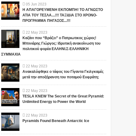
05
Jun
2023
Η ΑΠΑΓΟΡΕΥΜΕΝΗ ΕΚΠΟΜΠΗ! ΤΟ ΑΓΝΩΣΤΟ
ΑΤΙΑ ΤΟΥ ΤΕΣΛΑ....!!! ΤΑΞΙΔΙΑ ΣΤΟ ΧΡΟΝΟ-
ΠΡΟΓΡΑΜΜΑ ΠΗΓΑΣΟΣ...!!!
"ΣΧΕΔΙΟ ΛΕΩΝΙΔΑΣ": ΤΙ
ΑΥΤΑ ΤΡΕΜΟΥΝ! Οι
ΕΤΟΙΜΑΖΟΥΝ ΓΙΑ ΤΗΝ
Έλληνες και η Άγνωστη
22
May
2023
ΠΑΤΡΙΔΑ ΜΑΣ... ; ΔΕΝ ΤΑ
Ιερατική σχέση!(ΒΙΝΤΕΟ)
Καζάνι που “Βράζει” ο Πατριωτικος χώρος!
ΕΙΠΕ ΤΥΧΑΙΑ ΣΤΙΣ
Μπινιάρης Γιώργος: Ιδρυτική ανακοίνωση του
13/11/2015...
Το iokh.gr δημοσιεύει κάθε
Το iokh.gr δημοσιεύει κάθε
πολιτικού φορέα ΕΛΛΗΝΙ.Σ-ΕΛΛΗΝΙΚΗ
σχόλιο το οποίο είναι σχετικό
σχόλιο το οποίο είναι σχετικό
ΣΥΜΜΑΧΙΑ
με το θέμα. Ωστόσο, αυτό δεν
με το θέμα. Ωστόσο, αυτό δεν
σημαίνει ότι...
σημαίνει ότι...
22
May
2023
Ανακαλύφθηκε ο τάφος του Γίγαντα Γκιλγκαμές
μετά την αποξήρανση του ποταμού Ευφράτη;
22
May
2023
TESLA KNEW The Secret of the Great Pyramid:
Unlimited Energy to Power the World
22
May
2023
Pyramids Found Beneath Antarctic Ice