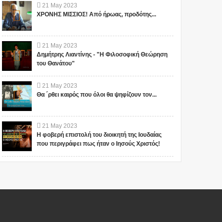
21
May
2023
ΧΡΟΝΗΣ ΜΙΣΣΙΟΣ! Από ήρωας, προδότης...
21
May
2023
Δημήτρης Λιαντίνης - "Η Φιλοσοφική Θεώρηση
του Θανάτου"
21
May
2023
Θα ΄ρθει καιρός που όλοι θα ψηφίζουν τον...
21
May
2023
Η φοβερή επιστολή του διοικητή της Ιουδαίας
που περιγράφει πως ήταν ο Ιησούς Χριστός!