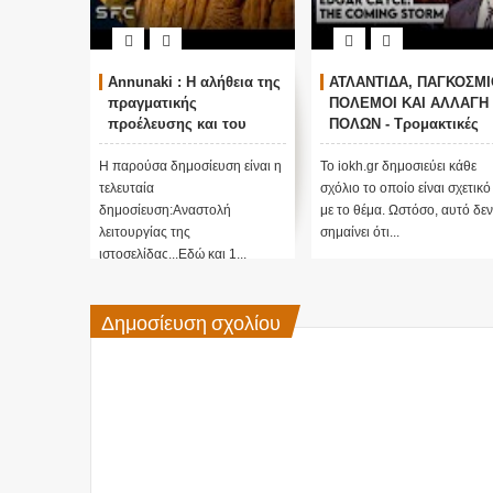
Annunaki : Η αλήθεια της
ΑΤΛΑΝΤΙΔΑ, ΠΑΓΚΟΣΜΙ
πραγματικής
ΠΟΛΕΜΟΙ ΚΑΙ ΑΛΛΑΓΗ
προέλευσης και του
ΠΟΛΩΝ - Τρομακτικές
σκοπού τους και
προβλέψεις του Edgar
αναστολή λειτουργίας
Cayce (Video)
Η παρούσα δημοσίευση είναι η
Το iokh.gr δημοσιεύει κάθε
μας ....
τελευταία
σχόλιο το οποίο είναι σχετικό
δημοσίευση:Αναστολή
με το θέμα. Ωστόσο, αυτό δεν
λειτουργίας της
σημαίνει ότι...
ιστοσελίδας...Εδώ και 1...
Δημοσίευση σχολίου