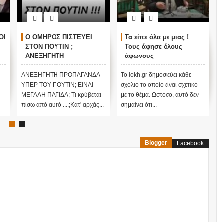
ΟΙ
Ο ΟΜΗΡΟΣ ΠΙΣΤΕΥΕΙ
Τα είπε όλα με μιας !
ΣΤΟΝ ΠΟΥΤΙΝ ;
Τους άφησε όλους
ΑΝΕΞΗΓΗΤΗ
άφωνους
ΠΡΟΠΑΓΑΝΔΑ ΥΠΕΡ ΤΟΥ
ΠΟΥΤΙΝ;
ΑΝΕΞΗΓΗΤΗ ΠΡΟΠΑΓΑΝΔΑ
Το iokh.gr δημοσιεύει κάθε
ΥΠΕΡ ΤΟΥ ΠΟΥΤΙΝ; ΕΙΝΑΙ
σχόλιο το οποίο είναι σχετικό
ΜΕΓΑΛΗ ΠΑΓΙΔΑ; Τι κρύβεται
με το θέμα. Ωστόσο, αυτό δεν
πίσω από αυτό ....;Κατ' αρχάς...
σημαίνει ότι...
Blogger
Facebook