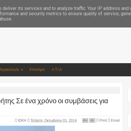
Συγγραφέας Νικόλαος Αργυρίου
deliver its services and to analyze traffic. Your IP address and
formance and security metrics to ensure quality of service, gen
 abuse.
Αρχαιολογία
Επιστήμη
Α.Τ.Ι.Α.
Κρήτης Σε ένα χρόνο οι συμβάσεις για
ΙΩΚΗ
Τετάρτη, Οκτωβρίου 01, 2014
A
+
A
-
Print
Email