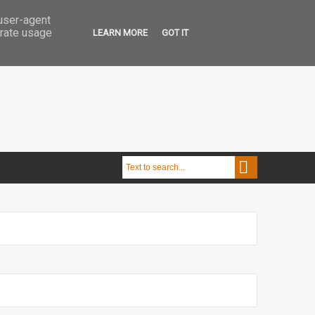
 user-agent
erate usage
LEARN MORE
GOT IT