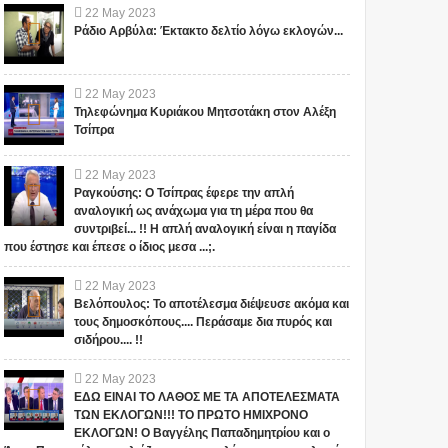
22
May
2023
Ράδιο Αρβύλα: Έκτακτο δελτίο λόγω εκλογών...
22
May
2023
Τηλεφώνημα Κυριάκου Μητσοτάκη στον Αλέξη
Τσίπρα
22
May
2023
Ραγκούσης: Ο Τσίπρας έφερε την απλή
αναλογική ως ανάχωμα για τη μέρα που θα
συντριβεί... !! Η απλή αναλογική είναι η παγίδα
που έστησε και έπεσε ο ίδιος μεσα ...;.
22
May
2023
Βελόπουλος: Το αποτέλεσμα διέψευσε ακόμα και
τους δημοσκόπους.... Περάσαμε δια πυρός και
σιδήρου.... !!
22
May
2023
ΕΔΩ ΕΙΝΑΙ ΤΟ ΛΑΘΟΣ ΜΕ ΤΑ ΑΠΟΤΕΛΕΣΜΑΤΑ
ΤΩΝ ΕΚΛΟΓΩΝ!!! ΤΟ ΠΡΩΤΟ ΗΜΙΧΡΟΝΟ
ΕΚΛΟΓΩΝ! Ο Βαγγέλης Παπαδημητρίου και ο