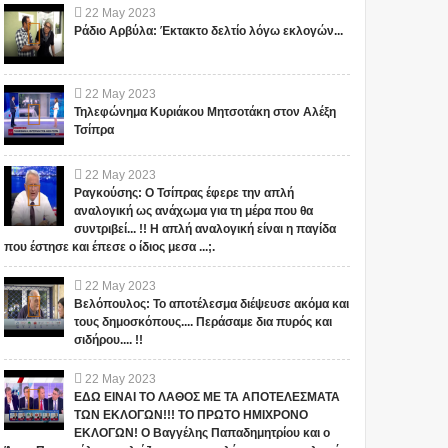
22
May
2023
Ράδιο Αρβύλα: Έκτακτο δελτίο λόγω εκλογών...
22
May
2023
Τηλεφώνημα Κυριάκου Μητσοτάκη στον Αλέξη
Τσίπρα
22
May
2023
Ραγκούσης: Ο Τσίπρας έφερε την απλή
αναλογική ως ανάχωμα για τη μέρα που θα
συντριβεί... !! Η απλή αναλογική είναι η παγίδα
που έστησε και έπεσε ο ίδιος μεσα ...;.
22
May
2023
Βελόπουλος: Το αποτέλεσμα διέψευσε ακόμα και
τους δημοσκόπους.... Περάσαμε δια πυρός και
σιδήρου.... !!
22
May
2023
ΕΔΩ ΕΙΝΑΙ ΤΟ ΛΑΘΟΣ ΜΕ ΤΑ ΑΠΟΤΕΛΕΣΜΑΤΑ
ΤΩΝ ΕΚΛΟΓΩΝ!!! ΤΟ ΠΡΩΤΟ ΗΜΙΧΡΟΝΟ
ΕΚΛΟΓΩΝ! Ο Βαγγέλης Παπαδημητρίου και ο