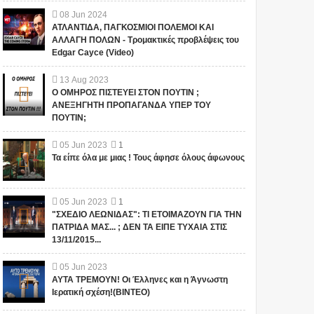
08
Jun
2024
ΑΤΛΑΝΤΙΔΑ, ΠΑΓΚΟΣΜΙΟΙ ΠΟΛΕΜΟΙ ΚΑΙ
ΑΛΛΑΓΗ ΠΟΛΩΝ - Τρομακτικές προβλέψεις του
Edgar Cayce (Video)
13
Aug
2023
Ο ΟΜΗΡΟΣ ΠΙΣΤΕΥΕΙ ΣΤΟΝ ΠΟΥΤΙΝ ;
ΑΝΕΞΗΓΗΤΗ ΠΡΟΠΑΓΑΝΔΑ ΥΠΕΡ ΤΟΥ
ΠΟΥΤΙΝ;
05
Jun
2023
1
Τα είπε όλα με μιας ! Τους άφησε όλους άφωνους
05
Jun
2023
1
"ΣΧΕΔΙΟ ΛΕΩΝΙΔΑΣ": ΤΙ ΕΤΟΙΜΑΖΟΥΝ ΓΙΑ ΤΗΝ
ΠΑΤΡΙΔΑ ΜΑΣ... ; ΔΕΝ ΤΑ ΕΙΠΕ ΤΥΧΑΙΑ ΣΤΙΣ
13/11/2015...
05
Jun
2023
ΑΥΤΑ ΤΡΕΜΟΥΝ! Οι Έλληνες και η Άγνωστη
Ιερατική σχέση!(ΒΙΝΤΕΟ)