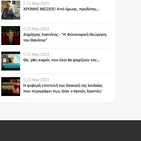
21
May
2023
ΧΡΟΝΗΣ ΜΙΣΣΙΟΣ! Από ήρωας, προδότης...
21
May
2023
Δημήτρης Λιαντίνης - "Η Φιλοσοφική Θεώρηση
του Θανάτου"
21
May
2023
Θα ΄ρθει καιρός που όλοι θα ψηφίζουν τον...
21
May
2023
Η φοβερή επιστολή του διοικητή της Ιουδαίας
που περιγράφει πως ήταν ο Ιησούς Χριστός!