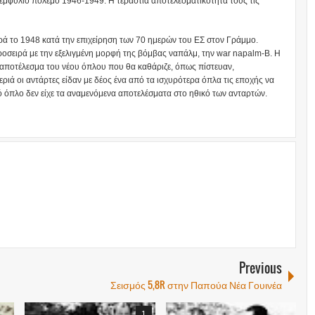
 εμφύλιο πόλεμο 1946-1949. Η τεράστια αποτελεσματικότητά τους τις
ά το 1948 κατά την επιχείρηση των 70 ημερών του ΕΣ στον Γράμμο.
οσειρά με την εξελιγμένη μορφή της βόμβας ναπάλμ, την war napalm-B. Η
το αποτέλεσμα του νέου όπλου που θα καθάριζε, όπως πίστευαν,
εριά οι αντάρτες είδαν με δέος ένα από τα ισχυρότερα όπλα τις εποχής να
τό όπλο δεν είχε τα αναμενόμενα αποτελέσματα στο ηθικό των ανταρτών.
Previous
Σεισμός 5,8R στην Παπούα Νέα Γουινέα
1