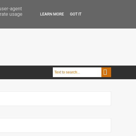
 user-agent
erate usage
LEARN MORE
GOT IT