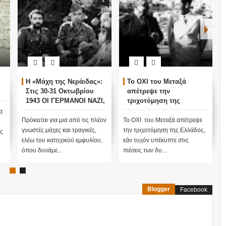
Η «Μάχη της Νεράιδας»:
Το ΟΧΙ του Μεταξά
Στις 30-31 Οκτωβρίου
απέτρεψε την
1943 ΟΙ ΓΕΡΜΑΝΟΙ ΝΑΖΙ,
τριχοτόμηση της
ΤΟ ΚΚΕ και ο
Ελλάδος
α
Βελουχιώτης χτυπούν
Πρόκειται για μια από τις πλέον
Το ΟΧΙ του Μεταξά απέτρεψε
ΣΥΝΔΥΑΣΜΕΝΑ τον
γνωστές μάχες και τραγικές,
την τριχοτόμηση της Ελλάδος,
ς
Ζέρβα... Στόχος της
ελέω του κατοχικού εμφυλίου,
εάν τυχόν υπέκυπτε στις
επίθεσης η διάλυση ή
όπου δυνάμε...
πιέσεις των δυ...
δολοφονία του Ζέρβα
Blogger
Facebook