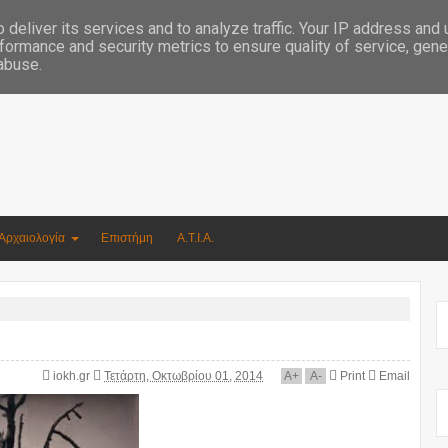
Συγγραφέας Νικόλαος Αργυρίου
deliver its services and to analyze traffic. Your IP address and
formance and security metrics to ensure quality of service, gen
 abuse.
Αρχαιολογία
Επιστήμη
Α.Τ.Ι.Α.
iokh.gr
Τετάρτη, Οκτωβρίου 01, 2014
A
+
A
-
Print
Email