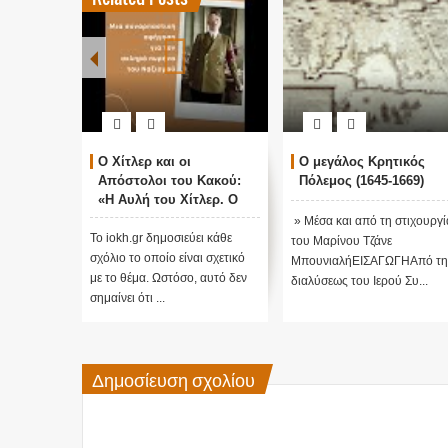
Ο Χίτλερ και οι
Ο μεγάλος Κρητικός
Απόστολοι του Κακού:
Πόλεμος (1645-1669)
«Η Αυλή του Χίτλερ. Ο
στενός κύκλος του
» Μέσα και από τη στιχουργί
Φύρερ στο Τρίτο Ράιχ και
Το iokh.gr δημοσιεύει κάθε
του Μαρίνου Τζάνε
μετέπειτα»
σχόλιο το οποίο είναι σχετικό
ΜπουνιαλήΕΙΣΑΓΩΓΗΑπό τη
με το θέμα. Ωστόσο, αυτό δεν
διαλύσεως του Ιερού Συ...
σημαίνει ότι ...
Δημοσίευση σχολίου