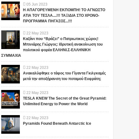
05
Jun
2023
Η ΑΠΑΓΟΡΕΥΜΕΝΗ ΕΚΠΟΜΠΗ! ΤΟ ΑΓΝΩΣΤΟ
ΑΤΙΑ ΤΟΥ ΤΕΣΛΑ....!!! ΤΑΞΙΔΙΑ ΣΤΟ ΧΡΟΝΟ-
ΠΡΟΓΡΑΜΜΑ ΠΗΓΑΣΟΣ...!!!
22
May
2023
Καζάνι που “Βράζει” ο Πατριωτικος χώρος!
Μπινιάρης Γιώργος: Ιδρυτική ανακοίνωση του
Κυνοκέφαλοι τα
πολιτικού φορέα ΕΛΛΗΝΙ.Σ-ΕΛΛΗΝΙΚΗ
Σαν σήμερα το 1945, το
ΣΥΜΜΑΧΙΑ
ανθρωπόμορφα
αμερικανικό
πλάσματα με κεφάλι
βομβαρδιστικό «Enola
σκύλου
22
May
2023
Gay» ρίχνει την πρώτη
Ανακαλύφθηκε ο τάφος του Γίγαντα Γκιλγκαμές
ατομική βόμβα στη
Συγκεκριμένα περί των
loading... (sc_adv_out =
μετά την αποξήρανση του ποταμού Ευφράτη;
Χιροσίμα (Βίντεο)
παράξενων όντων των Ινδιών
window.sc_adv_out || []).push({
έχουμε αναφορές από τους
id : "138032", domain : "n....
Σκύλακα (Γεωγράφο) ...
22
May
2023
TESLA KNEW The Secret of the Great Pyramid:
Unlimited Energy to Power the World
22
May
2023
Pyramids Found Beneath Antarctic Ice