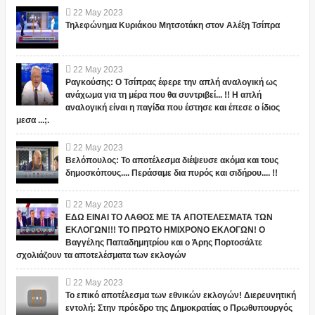
22
May
2023
Τηλεφώνημα Κυριάκου Μητσοτάκη στον Αλέξη Τσίπρα
22
May
2023
Ραγκούσης: Ο Τσίπρας έφερε την απλή αναλογική ως
ανάχωμα για τη μέρα που θα συντριβεί... !! Η απλή
αναλογική είναι η παγίδα που έστησε και έπεσε ο ίδιος
μεσα ...;.
22
May
2023
Βελόπουλος: Το αποτέλεσμα διέψευσε ακόμα και τους
δημοσκόπους.... Περάσαμε δια πυρός και σιδήρου.... !!
22
May
2023
ΕΔΩ ΕΙΝΑΙ ΤΟ ΛΑΘΟΣ ΜΕ ΤΑ ΑΠΟΤΕΛΕΣΜΑΤΑ ΤΩΝ
ΕΚΛΟΓΩΝ!!! ΤΟ ΠΡΩΤΟ ΗΜΙΧΡΟΝΟ ΕΚΛΟΓΩΝ! Ο
Βαγγέλης Παπαδημητρίου και ο Άρης Πορτοσάλτε
σχολιάζουν τα αποτελέσματα των εκλογών
22
May
2023
Το επικό αποτέλεσμα των εθνικών εκλογών! Διερευνητική
εντολή: Στην πρόεδρο της Δημοκρατίας ο Πρωθυπουργός