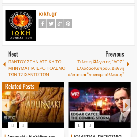
iokh.gr
Next
Previous
ΠΑΝΤΟΥ ΣΤΗΝ ΑΤΤΙΚΗ ΤΟ
Τι λέει η CIA για τις “ΑΟΖ”
ΜΗΝΥΜΑ ΓΙΑ ΙΕΡΟ ΠΟΛΕΜΟ
Ελλάδας-Κύπρου. Διεθνή
ΤΩΝ ΤΖΙΧΑΝΤΙΣΤΩΝ
ύδατα και “συνεκμετάλλευση”
Related Posts
Annunaki : Η αλήθεια της
ΑΤΛΑΝΤΙΔΑ, ΠΑΓΚΟΣΜΙΟΙ