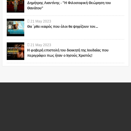
Δημήτρης Λιαντίνης - "Η Φιλοσοφική Θεώρηση του
Θανάτου"
21
May
2023
Θα ΄ρθει καιρός που όλοι θα ψηφίζουν τον...
21
May
2023
Η φοβερή επιστολή του διοικητή της Ιουδαίας που
περιγράφει πως ήταν ο Ιησούς Χριστός!