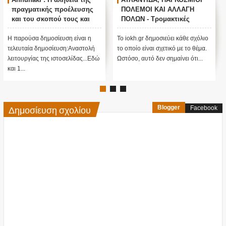
πραγματικής προέλευσης
ΠΟΛΕΜΟΙ ΚΑΙ ΑΛΛΑΓΗ
και του σκοπού τους και
ΠΟΛΩΝ - Τρομακτικές
αναστολή λειτουργίας μας
προβλέψεις του Edgar
....
Cayce (Video)
Η παρούσα δημοσίευση είναι η
Το iokh.gr δημοσιεύει κάθε σχόλιο
τελευταία δημοσίευση:Αναστολή
το οποίο είναι σχετικό με το θέμα.
λειτουργίας της ιστοσελίδας...Εδώ
Ωστόσο, αυτό δεν σημαίνει ότι...
και 1...
Δημοσίευση σχολίου
Blogger
Facebook