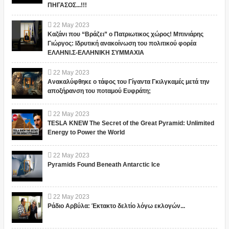
ΠΗΓΑΣΟΣ...!!!
22
May
2023
Καζάνι που “Βράζει” ο Πατριωτικος χώρος! Μπινιάρης
Γιώργος: Ιδρυτική ανακοίνωση του πολιτικού φορέα
ΕΛΛΗΝΙ.Σ-ΕΛΛΗΝΙΚΗ ΣΥΜΜΑΧΙΑ
22
May
2023
Ανακαλύφθηκε ο τάφος του Γίγαντα Γκιλγκαμές μετά την
αποξήρανση του ποταμού Ευφράτη;
22
May
2023
TESLA KNEW The Secret of the Great Pyramid: Unlimited
Energy to Power the World
22
May
2023
Pyramids Found Beneath Antarctic Ice
22
May
2023
Ράδιο Αρβύλα: Έκτακτο δελτίο λόγω εκλογών...