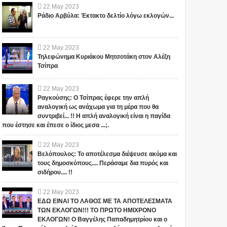
22
May
2023
Ράδιο Αρβύλα: Έκτακτο δελτίο λόγω εκλογών...
22
May
2023
Τηλεφώνημα Κυριάκου Μητσοτάκη στον Αλέξη
Τσίπρα
22
May
2023
Ραγκούσης: Ο Τσίπρας έφερε την απλή
αναλογική ως ανάχωμα για τη μέρα που θα
συντριβεί... !! Η απλή αναλογική είναι η παγίδα
που έστησε και έπεσε ο ίδιος μεσα ...;.
22
May
2023
Βελόπουλος: Το αποτέλεσμα διέψευσε ακόμα και
τους δημοσκόπους.... Περάσαμε δια πυρός και
σιδήρου.... !!
22
May
2023
ΕΔΩ ΕΙΝΑΙ ΤΟ ΛΑΘΟΣ ΜΕ ΤΑ ΑΠΟΤΕΛΕΣΜΑΤΑ
ΤΩΝ ΕΚΛΟΓΩΝ!!! ΤΟ ΠΡΩΤΟ ΗΜΙΧΡΟΝΟ
ΕΚΛΟΓΩΝ! Ο Βαγγέλης Παπαδημητρίου και ο