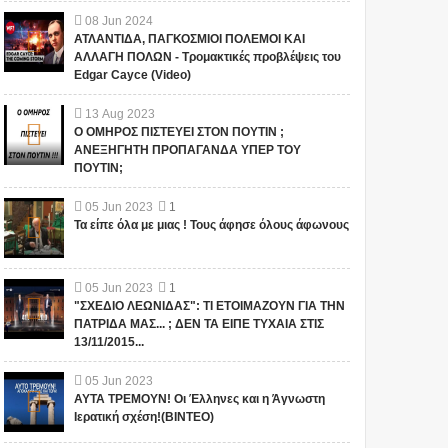
08
Jun
2024
ΑΤΛΑΝΤΙΔΑ, ΠΑΓΚΟΣΜΙΟΙ ΠΟΛΕΜΟΙ ΚΑΙ
ΑΛΛΑΓΗ ΠΟΛΩΝ - Τρομακτικές προβλέψεις του
Edgar Cayce (Video)
13
Aug
2023
Ο ΟΜΗΡΟΣ ΠΙΣΤΕΥΕΙ ΣΤΟΝ ΠΟΥΤΙΝ ;
ΑΝΕΞΗΓΗΤΗ ΠΡΟΠΑΓΑΝΔΑ ΥΠΕΡ ΤΟΥ
ΠΟΥΤΙΝ;
05
Jun
2023
1
Τα είπε όλα με μιας ! Τους άφησε όλους άφωνους
05
Jun
2023
1
"ΣΧΕΔΙΟ ΛΕΩΝΙΔΑΣ": ΤΙ ΕΤΟΙΜΑΖΟΥΝ ΓΙΑ ΤΗΝ
ΠΑΤΡΙΔΑ ΜΑΣ... ; ΔΕΝ ΤΑ ΕΙΠΕ ΤΥΧΑΙΑ ΣΤΙΣ
13/11/2015...
05
Jun
2023
ΑΥΤΑ ΤΡΕΜΟΥΝ! Οι Έλληνες και η Άγνωστη
Ιερατική σχέση!(ΒΙΝΤΕΟ)