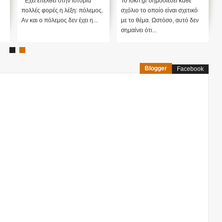
των Η.Π.Α;
Έχει επέλθει στην ιστορία
Το iokh.gr δημοσιεύει κάθε
πολλές φορές η λέξη: πόλεμος.
σχόλιο το οποίο είναι σχετικό
Αν και ο πόλεμος δεν έχει η...
με το θέμα. Ωστόσο, αυτό δεν
σημαίνει ότι...
Blogger
Facebook