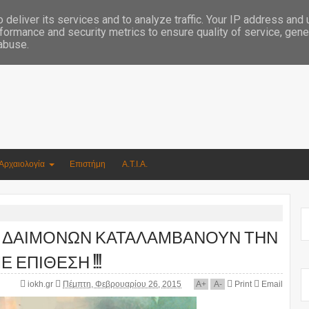
Συγγραφέας Νικόλαος Αργυρίου
deliver its services and to analyze traffic. Your IP address and
formance and security metrics to ensure quality of service, gen
 abuse.
Αρχαιολογία
Επιστήμη
Α.Τ.Ι.Α.
ΕΣ ΔΑΙΜΟΝΩΝ ΚΑΤΑΛΑΜΒΑΝΟΥΝ ΤΗΝ
 ΕΠΙΘΕΣΗ !!!
iokh.gr
Πέμπτη, Φεβρουαρίου 26, 2015
A
+
A
-
Print
Email