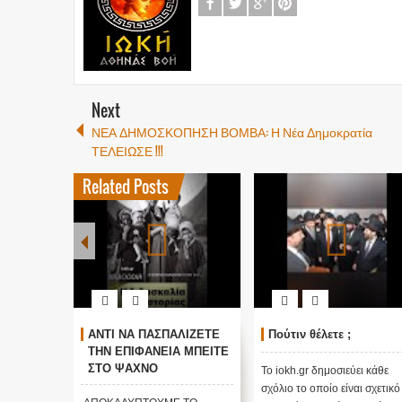
Next
ΝΕΑ ΔΗΜΟΣΚΟΠΗΣΗ ΒΟΜΒΑ: Η Νέα Δημοκρατία
ΤΕΛΕΙΩΣΕ !!!
Related Posts
: Οι
ΑΝΤΙ ΝΑ ΠΑΣΠΑΛΙΖΕΤΕ
Πούτιν θέλετε ;
 τυχαίες ;
ΤΗΝ ΕΠΙΦΑΝΕΙΑ ΜΠΕΙΤΕ
ΣΤΟ ΨΑΧΝΟ
Το iokh.gr δημοσιεύει κάθε
ΕΠΙΤΕΛΟΥΣ... ΑΛΗΘΕΙΑ
ι κάθε
σχόλιο το οποίο είναι σχετικό