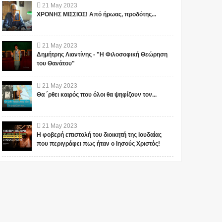
21
May
2023
ΧΡΟΝΗΣ ΜΙΣΣΙΟΣ! Από ήρωας, προδότης...
21
May
2023
Δημήτρης Λιαντίνης - "Η Φιλοσοφική Θεώρηση
του Θανάτου"
21
May
2023
Θα ΄ρθει καιρός που όλοι θα ψηφίζουν τον...
21
May
2023
Η φοβερή επιστολή του διοικητή της Ιουδαίας
που περιγράφει πως ήταν ο Ιησούς Χριστός!