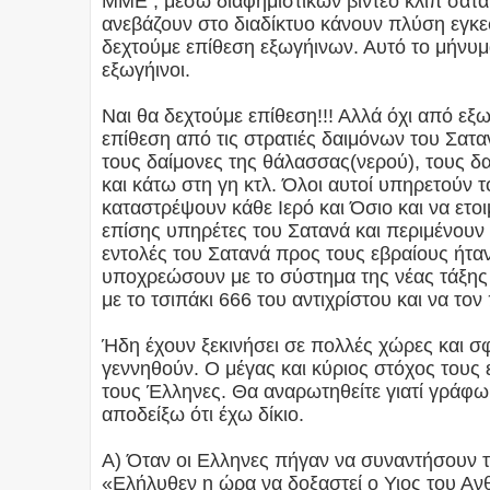
ΜΜΕ , μέσω διαφημιστικών βίντεο κλίπ σατα
ανεβάζουν στο διαδίκτυο κάνουν πλύση εγκε
δεχτούμε επίθεση εξωγήινων. Αυτό το μήνυ
εξωγήινοι.
Ναι θα δεχτούμε επίθεση!!! Αλλά όχι από εξ
επίθεση από τις στρατιές δαιμόνων του Σαταν
τους δαίμονες της θάλασσας(νερού), τους δ
και κάτω στη γη κτλ. Όλοι αυτοί υπηρετούν 
καταστρέψουν κάθε Ιερό και Όσιο και να ετοιμ
επίσης υπηρέτες του Σατανά και περιμένουν ν
εντολές του Σατανά προς τους εβραίους ήταν
υποχρεώσουν με το σύστημα της νέας τάξης
με το τσιπάκι 666 του αντιχρίστου και να τ
Ήδη έχουν ξεκινήσει σε πολλές χώρες και σφ
γεννηθούν. Ο μέγας και κύριος στόχος τους 
τους Έλληνες. Θα αναρωτηθείτε γιατί γράφω
αποδείξω ότι έχω δίκιο.
Α) Όταν οι Ελληνες πήγαν να συναντήσουν τ
«Eλήλυθεν η ώρα να δοξαστεί ο Υιος του 