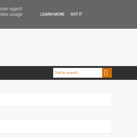
 user-agent
erate usage
LEARN MORE
GOT IT