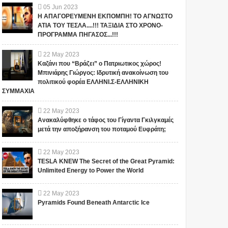
05
Jun
2023
Η ΑΠΑΓΟΡΕΥΜΕΝΗ ΕΚΠΟΜΠΗ! ΤΟ ΑΓΝΩΣΤΟ
ΑΤΙΑ ΤΟΥ ΤΕΣΛΑ....!!! ΤΑΞΙΔΙΑ ΣΤΟ ΧΡΟΝΟ-
ΠΡΟΓΡΑΜΜΑ ΠΗΓΑΣΟΣ...!!!
22
May
2023
Καζάνι που “Βράζει” ο Πατριωτικος χώρος!
Μπινιάρης Γιώργος: Ιδρυτική ανακοίνωση του
πολιτικού φορέα ΕΛΛΗΝΙ.Σ-ΕΛΛΗΝΙΚΗ
ΣΥΜΜΑΧΙΑ
22
May
2023
Ανακαλύφθηκε ο τάφος του Γίγαντα Γκιλγκαμές
μετά την αποξήρανση του ποταμού Ευφράτη;
22
May
2023
TESLA KNEW The Secret of the Great Pyramid:
Unlimited Energy to Power the World
22
May
2023
Pyramids Found Beneath Antarctic Ice