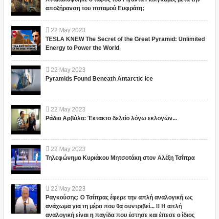
αποξήρανση του ποταμού Ευφράτη;
22
May
2023
TESLA KNEW The Secret of the Great Pyramid: Unlimited
Energy to Power the World
22
May
2023
Pyramids Found Beneath Antarctic Ice
22
May
2023
Ράδιο Αρβύλα: Έκτακτο δελτίο λόγω εκλογών...
22
May
2023
Τηλεφώνημα Κυριάκου Μητσοτάκη στον Αλέξη Τσίπρα
22
May
2023
Ραγκούσης: Ο Τσίπρας έφερε την απλή αναλογική ως
ανάχωμα για τη μέρα που θα συντριβεί... !! Η απλή
αναλογική είναι η παγίδα που έστησε και έπεσε ο ίδιος