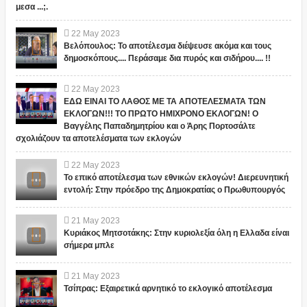
μεσα ...;.
22
May
2023
Βελόπουλος: Το αποτέλεσμα διέψευσε ακόμα και τους
δημοσκόπους.... Περάσαμε δια πυρός και σιδήρου.... !!
22
May
2023
ΕΔΩ ΕΙΝΑΙ ΤΟ ΛΑΘΟΣ ΜΕ ΤΑ ΑΠΟΤΕΛΕΣΜΑΤΑ ΤΩΝ
ΕΚΛΟΓΩΝ!!! ΤΟ ΠΡΩΤΟ ΗΜΙΧΡΟΝΟ ΕΚΛΟΓΩΝ! Ο
Βαγγέλης Παπαδημητρίου και ο Άρης Πορτοσάλτε
σχολιάζουν τα αποτελέσματα των εκλογών
22
May
2023
Το επικό αποτέλεσμα των εθνικών εκλογών! Διερευνητική
εντολή: Στην πρόεδρο της Δημοκρατίας ο Πρωθυπουργός
21
May
2023
Κυριάκος Μητσοτάκης: Στην κυριολεξία όλη η Ελλαδα είναι
σήμερα μπλε
21
May
2023
Τσίπρας: Εξαιρετικά αρνητικό το εκλογικό αποτέλεσμα