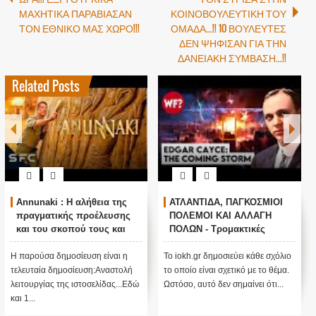
ΜΑΧΗΤΙΚΑ ΠΑΡΑΒΙΑΣΑΝ
ΚΟΙΝΟΒΟΥΛΕΥΤΙΚΗ ΤΟΥ
ΤΟΝ ΕΘΝΙΚΟ ΜΑΣ ΧΩΡΟ!!!
ΟΜΑΔΑ...!! 10 ΒΟΥΛΕΥΤΕΣ
ΔΕΝ ΨΗΦΙΣΑΝ ΓΙΑ ΤΗΝ
ΔΑΝΕΙΑΚΗ ΣΥΜΒΑΣΗ...!!
Related Posts
nnunaki : Η αλήθεια της
ΑΤΛΑΝΤΙΔΑ, ΠΑΓΚΟΣΜΙΟΙ
Ο 
ραγματικής προέλευσης
ΠΟΛΕΜΟΙ ΚΑΙ ΑΛΛΑΓΗ
ΠΟ
αι του σκοπού τους και
ΠΟΛΩΝ - Τρομακτικές
ΠΡ
ναστολή λειτουργίας μας
προβλέψεις του Edgar
ΠΟ
..
Cayce (Video)
παρούσα δημοσίευση είναι η
Το iokh.gr δημοσιεύει κάθε σχόλιο
ΑΝΕ
λευταία δημοσίευση:Αναστολή
το οποίο είναι σχετικό με το θέμα.
ΥΠΕΡ
ιτουργίας της ιστοσελίδας...Εδώ
Ωστόσο, αυτό δεν σημαίνει ότι...
ΜΕΓΑ
 1...
πίσω 