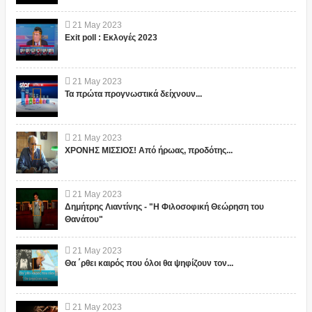
21
May
2023
Exit poll : Εκλογές 2023
21
May
2023
Τα πρώτα προγνωστικά δείχνουν...
21
May
2023
ΧΡΟΝΗΣ ΜΙΣΣΙΟΣ! Από ήρωας, προδότης...
21
May
2023
Δημήτρης Λιαντίνης - "Η Φιλοσοφική Θεώρηση του
Θανάτου"
21
May
2023
Θα ΄ρθει καιρός που όλοι θα ψηφίζουν τον...
21
May
2023