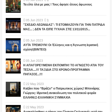
Τα είπε όλα με μιας ! Τους άφησε όλους άφωνους
05
Jun
2023
1
"ΣΧΕΔΙΟ ΛΕΩΝΙΔΑΣ": ΤΙ ΕΤΟΙΜΑΖΟΥΝ ΓΙΑ ΤΗΝ ΠΑΤΡΙΔΑ
ΜΑΣ... ; ΔΕΝ ΤΑ ΕΙΠΕ ΤΥΧΑΙΑ ΣΤΙΣ 13/11/2015...
05
Jun
2023
ΑΥΤΑ ΤΡΕΜΟΥΝ! Οι Έλληνες και η Άγνωστη Ιερατική
σχέση!(ΒΙΝΤΕΟ)
05
Jun
2023
Η ΑΠΑΓΟΡΕΥΜΕΝΗ ΕΚΠΟΜΠΗ! ΤΟ ΑΓΝΩΣΤΟ ΑΤΙΑ ΤΟΥ
ΤΕΣΛΑ....!!! ΤΑΞΙΔΙΑ ΣΤΟ ΧΡΟΝΟ-ΠΡΟΓΡΑΜΜΑ
ΠΗΓΑΣΟΣ...!!!
22
May
2023
Καζάνι που “Βράζει” ο Πατριωτικος χώρος! Μπινιάρης
Γιώργος: Ιδρυτική ανακοίνωση του πολιτικού φορέα
ΕΛΛΗΝΙ.Σ-ΕΛΛΗΝΙΚΗ ΣΥΜΜΑΧΙΑ
22
May
2023
Ανακαλύφθηκε ο τάφος του Γίγαντα Γκιλγκαμές μετά την