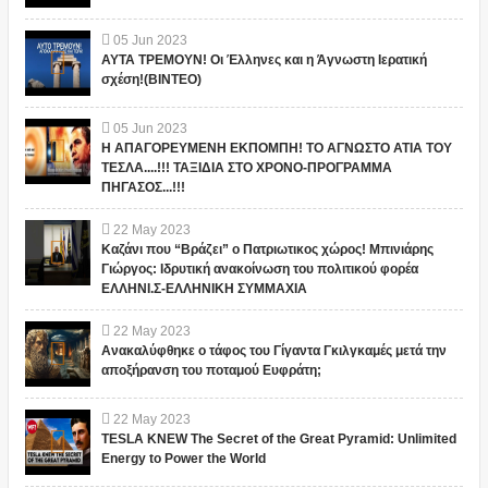
05
Jun
2023
ΑΥΤΑ ΤΡΕΜΟΥΝ! Οι Έλληνες και η Άγνωστη Ιερατική
σχέση!(ΒΙΝΤΕΟ)
05
Jun
2023
Η ΑΠΑΓΟΡΕΥΜΕΝΗ ΕΚΠΟΜΠΗ! ΤΟ ΑΓΝΩΣΤΟ ΑΤΙΑ ΤΟΥ
ΤΕΣΛΑ....!!! ΤΑΞΙΔΙΑ ΣΤΟ ΧΡΟΝΟ-ΠΡΟΓΡΑΜΜΑ
ΠΗΓΑΣΟΣ...!!!
22
May
2023
Καζάνι που “Βράζει” ο Πατριωτικος χώρος! Μπινιάρης
Γιώργος: Ιδρυτική ανακοίνωση του πολιτικού φορέα
ΕΛΛΗΝΙ.Σ-ΕΛΛΗΝΙΚΗ ΣΥΜΜΑΧΙΑ
22
May
2023
Ανακαλύφθηκε ο τάφος του Γίγαντα Γκιλγκαμές μετά την
αποξήρανση του ποταμού Ευφράτη;
22
May
2023
TESLA KNEW The Secret of the Great Pyramid: Unlimited
Energy to Power the World