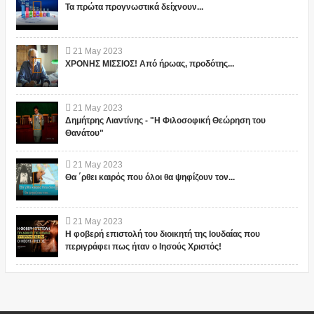
Τα πρώτα προγνωστικά δείχνουν...
21
May
2023
ΧΡΟΝΗΣ ΜΙΣΣΙΟΣ! Από ήρωας, προδότης...
21
May
2023
Δημήτρης Λιαντίνης - "Η Φιλοσοφική Θεώρηση του
Θανάτου"
21
May
2023
Θα ΄ρθει καιρός που όλοι θα ψηφίζουν τον...
21
May
2023
Η φοβερή επιστολή του διοικητή της Ιουδαίας που
περιγράφει πως ήταν ο Ιησούς Χριστός!