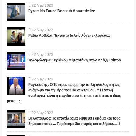
22
May
2023
Pyramids Found Beneath Antarctic Ice
22
May
2023
Ράδιο Αρβύλα: Έκτακτο δελτίο λόγω εκλογών...
22
May
2023
Τηλεφώνημα Κυριάκου Μητσοτάκη στον Αλέξη Τσίπρα
22
May
2023
Ραγκούσης: Ο Τσίπρας έφερε την απλή αναλογική ως
ανάχωμα για τη μέρα που θα συντριβεί... !! Η απλή
αναλογική είναι η παγίδα που έστησε και έπεσε ο ίδιος
μεσα ...;.
22
May
2023
Βελόπουλος: Το αποτέλεσμα διέψευσε ακόμα και τους
δημοσκόπους.... Περάσαμε δια πυρός και σιδήρου.... !!