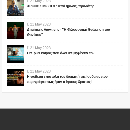
21
May
2023
ΧΡΟΝΗΣ ΜΙΣΣΙΟΣ! Από ήρωας, προδότης...
21
May
2023
Δημήτρης Λιαντίνης - "Η Φιλοσοφική Θεώρηση του
Θανάτου"
21
May
2023
Θα ΄ρθει καιρός που όλοι θα ψηφίζουν τον...
21
May
2023
Η φοβερή επιστολή του διοικητή της Ιουδαίας που
περιγράφει πως ήταν ο Ιησούς Χριστός!