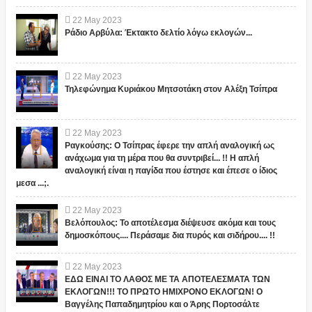
22
May
2023
Ράδιο Αρβύλα: Έκτακτο δελτίο λόγω εκλογών...
22
May
2023
Τηλεφώνημα Κυριάκου Μητσοτάκη στον Αλέξη Τσίπρα
22
May
2023
Ραγκούσης: Ο Τσίπρας έφερε την απλή αναλογική ως
ανάχωμα για τη μέρα που θα συντριβεί... !! Η απλή
αναλογική είναι η παγίδα που έστησε και έπεσε ο ίδιος
μεσα ...;.
22
May
2023
Βελόπουλος: Το αποτέλεσμα διέψευσε ακόμα και τους
δημοσκόπους.... Περάσαμε δια πυρός και σιδήρου.... !!
22
May
2023
ΕΔΩ ΕΙΝΑΙ ΤΟ ΛΑΘΟΣ ΜΕ ΤΑ ΑΠΟΤΕΛΕΣΜΑΤΑ ΤΩΝ
ΕΚΛΟΓΩΝ!!! ΤΟ ΠΡΩΤΟ ΗΜΙΧΡΟΝΟ ΕΚΛΟΓΩΝ! Ο
Βαγγέλης Παπαδημητρίου και ο Άρης Πορτοσάλτε