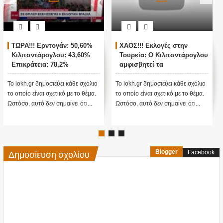
ΤΩΡΑ!!! Ερντογάν: 50,60%
ΧΑΟΣ!!! Εκλογές στην
Κιλιτσντάρογλου: 43,60%
Τουρκία: Ο Κιλιτσντάρογλου
Επικράτεια: 78,2%
αμφισβητεί τα
αποτελέσματα θα γίνουν
ενστάσεις...
Το iokh.gr δημοσιεύει κάθε σχόλιο
Το iokh.gr δημοσιεύει κάθε σχόλιο
το οποίο είναι σχετικό με το θέμα.
το οποίο είναι σχετικό με το θέμα.
Ωστόσο, αυτό δεν σημαίνει ότι...
Ωστόσο, αυτό δεν σημαίνει ότι...
Δημοσίευση σχολίου
Blogger
Facebook