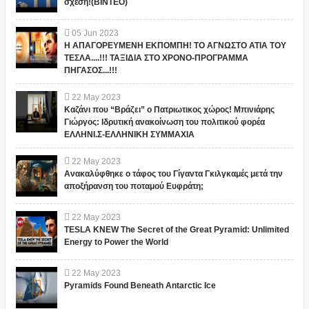
σχέση!(ΒΙΝΤΕΟ)
05
Jun
2023
Η ΑΠΑΓΟΡΕΥΜΕΝΗ ΕΚΠΟΜΠΗ! ΤΟ ΑΓΝΩΣΤΟ ΑΤΙΑ ΤΟΥ
ΤΕΣΛΑ....!!! ΤΑΞΙΔΙΑ ΣΤΟ ΧΡΟΝΟ-ΠΡΟΓΡΑΜΜΑ
ΠΗΓΑΣΟΣ...!!!
22
May
2023
Καζάνι που “Βράζει” ο Πατριωτικος χώρος! Μπινιάρης
Γιώργος: Ιδρυτική ανακοίνωση του πολιτικού φορέα
ΕΛΛΗΝΙ.Σ-ΕΛΛΗΝΙΚΗ ΣΥΜΜΑΧΙΑ
22
May
2023
Ανακαλύφθηκε ο τάφος του Γίγαντα Γκιλγκαμές μετά την
αποξήρανση του ποταμού Ευφράτη;
22
May
2023
TESLA KNEW The Secret of the Great Pyramid: Unlimited
Energy to Power the World
22
May
2023
Pyramids Found Beneath Antarctic Ice