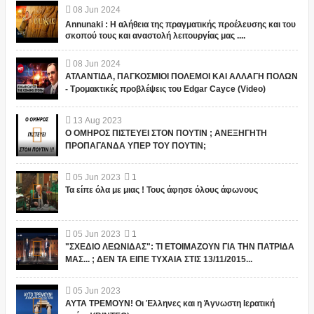
08
Jun
2024
Annunaki : Η αλήθεια της πραγματικής προέλευσης και του
σκοπού τους και αναστολή λειτουργίας μας ....
08
Jun
2024
ΑΤΛΑΝΤΙΔΑ, ΠΑΓΚΟΣΜΙΟΙ ΠΟΛΕΜΟΙ ΚΑΙ ΑΛΛΑΓΗ ΠΟΛΩΝ
- Τρομακτικές προβλέψεις του Edgar Cayce (Video)
13
Aug
2023
Ο ΟΜΗΡΟΣ ΠΙΣΤΕΥΕΙ ΣΤΟΝ ΠΟΥΤΙΝ ; ΑΝΕΞΗΓΗΤΗ
ΠΡΟΠΑΓΑΝΔΑ ΥΠΕΡ ΤΟΥ ΠΟΥΤΙΝ;
05
Jun
2023
1
Τα είπε όλα με μιας ! Τους άφησε όλους άφωνους
05
Jun
2023
1
"ΣΧΕΔΙΟ ΛΕΩΝΙΔΑΣ": ΤΙ ΕΤΟΙΜΑΖΟΥΝ ΓΙΑ ΤΗΝ ΠΑΤΡΙΔΑ
ΜΑΣ... ; ΔΕΝ ΤΑ ΕΙΠΕ ΤΥΧΑΙΑ ΣΤΙΣ 13/11/2015...
05
Jun
2023
ΑΥΤΑ ΤΡΕΜΟΥΝ! Οι Έλληνες και η Άγνωστη Ιερατική