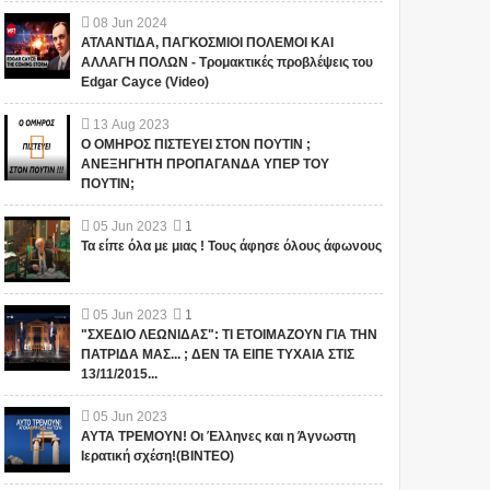
08
Jun
2024
ΑΤΛΑΝΤΙΔΑ, ΠΑΓΚΟΣΜΙΟΙ ΠΟΛΕΜΟΙ ΚΑΙ
ΑΛΛΑΓΗ ΠΟΛΩΝ - Τρομακτικές προβλέψεις του
Edgar Cayce (Video)
13
Aug
2023
Ο ΟΜΗΡΟΣ ΠΙΣΤΕΥΕΙ ΣΤΟΝ ΠΟΥΤΙΝ ;
ΑΝΕΞΗΓΗΤΗ ΠΡΟΠΑΓΑΝΔΑ ΥΠΕΡ ΤΟΥ
ΠΟΥΤΙΝ;
05
Jun
2023
1
Τα είπε όλα με μιας ! Τους άφησε όλους άφωνους
05
Jun
2023
1
"ΣΧΕΔΙΟ ΛΕΩΝΙΔΑΣ": ΤΙ ΕΤΟΙΜΑΖΟΥΝ ΓΙΑ ΤΗΝ
ΠΑΤΡΙΔΑ ΜΑΣ... ; ΔΕΝ ΤΑ ΕΙΠΕ ΤΥΧΑΙΑ ΣΤΙΣ
13/11/2015...
05
Jun
2023
ΑΥΤΑ ΤΡΕΜΟΥΝ! Οι Έλληνες και η Άγνωστη
Ιερατική σχέση!(ΒΙΝΤΕΟ)