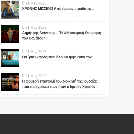
21
May
2023
ΧΡΟΝΗΣ ΜΙΣΣΙΟΣ! Από ήρωας, προδότης...
21
May
2023
Δημήτρης Λιαντίνης - "Η Φιλοσοφική Θεώρηση
του Θανάτου"
21
May
2023
Θα ΄ρθει καιρός που όλοι θα ψηφίζουν τον...
21
May
2023
Η φοβερή επιστολή του διοικητή της Ιουδαίας
που περιγράφει πως ήταν ο Ιησούς Χριστός!