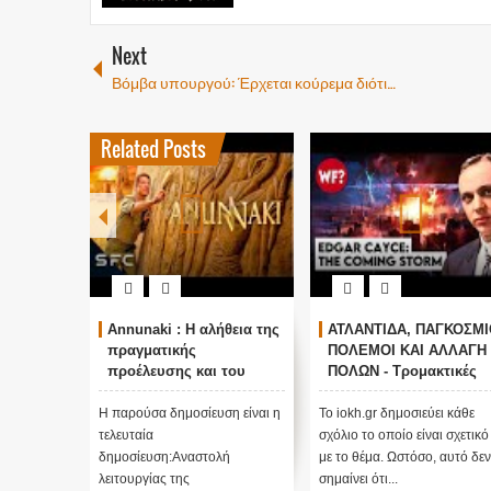
Next
Βόμβα υπουργού: Έρχεται κούρεμα διότι…
Related Posts
Annunaki : Η αλήθεια της
ΑΤΛΑΝΤΙΔΑ, ΠΑΓΚΟΣΜΙ
πραγματικής
ΠΟΛΕΜΟΙ ΚΑΙ ΑΛΛΑΓΗ
προέλευσης και του
ΠΟΛΩΝ - Τρομακτικές
σκοπού τους και
προβλέψεις του Edgar
αναστολή λειτουργίας
Cayce (Video)
Η παρούσα δημοσίευση είναι η
Το iokh.gr δημοσιεύει κάθε
μας ....
τελευταία
σχόλιο το οποίο είναι σχετικό
δημοσίευση:Αναστολή
με το θέμα. Ωστόσο, αυτό δεν
λειτουργίας της
σημαίνει ότι...