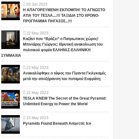
05
Jun
2023
Η ΑΠΑΓΟΡΕΥΜΕΝΗ ΕΚΠΟΜΠΗ! ΤΟ ΑΓΝΩΣΤΟ
ΑΤΙΑ ΤΟΥ ΤΕΣΛΑ....!!! ΤΑΞΙΔΙΑ ΣΤΟ ΧΡΟΝΟ-
ΠΡΟΓΡΑΜΜΑ ΠΗΓΑΣΟΣ...!!!
22
May
2023
Καζάνι που “Βράζει” ο Πατριωτικος χώρος!
Μπινιάρης Γιώργος: Ιδρυτική ανακοίνωση του
πολιτικού φορέα ΕΛΛΗΝΙ.Σ-ΕΛΛΗΝΙΚΗ
ΣΥΜΜΑΧΙΑ
22
May
2023
Ανακαλύφθηκε ο τάφος του Γίγαντα Γκιλγκαμές
μετά την αποξήρανση του ποταμού Ευφράτη;
22
May
2023
TESLA KNEW The Secret of the Great Pyramid:
Unlimited Energy to Power the World
22
May
2023
Pyramids Found Beneath Antarctic Ice