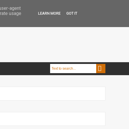
 user-agent
erate usage
LEARN MORE
GOT IT