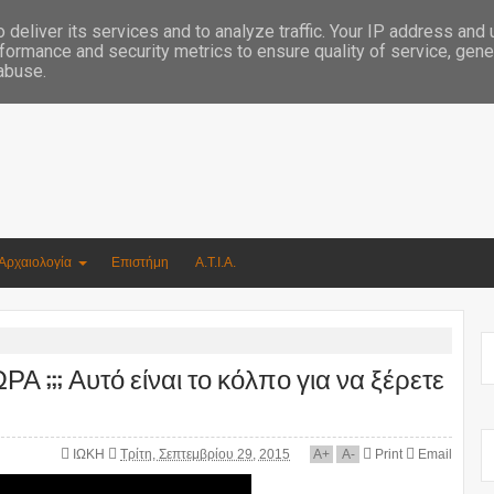
Συγγραφέας Νικόλαος Αργυρίου
deliver its services and to analyze traffic. Your IP address and
formance and security metrics to ensure quality of service, gen
 abuse.
Αρχαιολογία
Επιστήμη
Α.Τ.Ι.Α.
;; Αυτό είναι το κόλπο για να ξέρετε
ΙΩΚΗ
Τρίτη, Σεπτεμβρίου 29, 2015
A
+
A
-
Print
Email