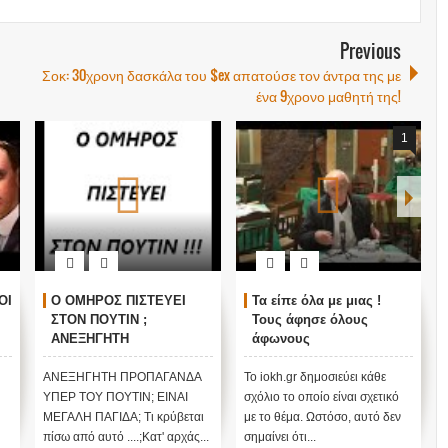
Previous
Σοκ: 30χρονη δασκάλα του $ex απατούσε τον άντρα της με
ένα 9χρονο μαθητή της!
1
ΟΙ
Ο ΟΜΗΡΟΣ ΠΙΣΤΕΥΕΙ
Τα είπε όλα με μιας !
ΣΤΟΝ ΠΟΥΤΙΝ ;
Τους άφησε όλους
ΑΝΕΞΗΓΗΤΗ
άφωνους
ΠΡΟΠΑΓΑΝΔΑ ΥΠΕΡ ΤΟΥ
ΠΟΥΤΙΝ;
ΑΝΕΞΗΓΗΤΗ ΠΡΟΠΑΓΑΝΔΑ
Το iokh.gr δημοσιεύει κάθε
ΥΠΕΡ ΤΟΥ ΠΟΥΤΙΝ; ΕΙΝΑΙ
σχόλιο το οποίο είναι σχετικό
ΜΕΓΑΛΗ ΠΑΓΙΔΑ; Τι κρύβεται
με το θέμα. Ωστόσο, αυτό δεν
πίσω από αυτό ....;Κατ' αρχάς...
σημαίνει ότι...