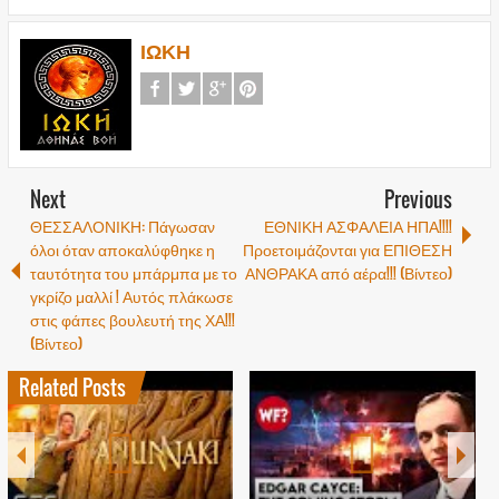
ΙΩΚΗ
Next
Previous
ΘΕΣΣΑΛΟΝΙΚΗ: Πάγωσαν
ΕΘΝΙΚΗ ΑΣΦΑΛΕΙΑ ΗΠΑ!!!!
όλοι όταν αποκαλύφθηκε η
Προετοιμάζονται για ΕΠΙΘΕΣΗ
ταυτότητα του μπάρμπα με το
ΑΝΘΡΑΚΑ από αέρα!!! (Βίντεο)
γκρίζο μαλλί ! Αυτός πλάκωσε
στις φάπες βουλευτή της ΧΑ!!!
(Βίντεο)
Related Posts
1