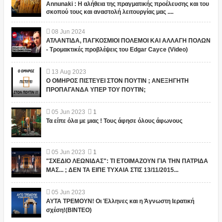
Annunaki : Η αλήθεια της πραγματικής προέλευσης και του
σκοπού τους και αναστολή λειτουργίας μας ....
08
Jun
2024
ΑΤΛΑΝΤΙΔΑ, ΠΑΓΚΟΣΜΙΟΙ ΠΟΛΕΜΟΙ ΚΑΙ ΑΛΛΑΓΗ ΠΟΛΩΝ
- Τρομακτικές προβλέψεις του Edgar Cayce (Video)
13
Aug
2023
Ο ΟΜΗΡΟΣ ΠΙΣΤΕΥΕΙ ΣΤΟΝ ΠΟΥΤΙΝ ; ΑΝΕΞΗΓΗΤΗ
ΠΡΟΠΑΓΑΝΔΑ ΥΠΕΡ ΤΟΥ ΠΟΥΤΙΝ;
05
Jun
2023
1
Τα είπε όλα με μιας ! Τους άφησε όλους άφωνους
05
Jun
2023
1
"ΣΧΕΔΙΟ ΛΕΩΝΙΔΑΣ": ΤΙ ΕΤΟΙΜΑΖΟΥΝ ΓΙΑ ΤΗΝ ΠΑΤΡΙΔΑ
ΜΑΣ... ; ΔΕΝ ΤΑ ΕΙΠΕ ΤΥΧΑΙΑ ΣΤΙΣ 13/11/2015...
05
Jun
2023
ΑΥΤΑ ΤΡΕΜΟΥΝ! Οι Έλληνες και η Άγνωστη Ιερατική
σχέση!(ΒΙΝΤΕΟ)