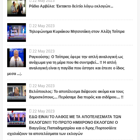
22
May
2023
Ράδιο Αρβύλα: Έκτακτο δελτίο λόγω εκλογών...
22
May
2023
Τηλεφώνημα Κυριάκου Μητσοτάκη στον Αλέξη Τσίπρα
22
May
2023
Ραγκούσης: Ο Τσίπρας έφερε την απλή αναλογική ως
ανάχωμα για τη μέρα που θα συντριβεί... !! Η απλή
αναλογική είναι η παγίδα που έστησε και έπεσε ο ίδιος
μεσα ...;.
22
May
2023
Βελόπουλος: Το αποτέλεσμα διέψευσε ακόμα και τους
δημοσκόπους.... Περάσαμε δια πυρός και σιδήρου.... !!
22
May
2023
ΕΔΩ ΕΙΝΑΙ ΤΟ ΛΑΘΟΣ ΜΕ ΤΑ ΑΠΟΤΕΛΕΣΜΑΤΑ ΤΩΝ
ΕΚΛΟΓΩΝ!!! ΤΟ ΠΡΩΤΟ ΗΜΙΧΡΟΝΟ ΕΚΛΟΓΩΝ! Ο
Βαγγέλης Παπαδημητρίου και ο Άρης Πορτοσάλτε
σχολιάζουν τα αποτελέσματα των εκλογών