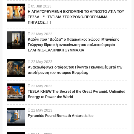
05
Jun
2023
Η ΑΠΑΓΟΡΕΥΜΕΝΗ ΕΚΠΟΜΠΗ! ΤΟ ΑΓΝΩΣΤΟ ΑΤΙΑ ΤΟΥ
ΤΕΣΛΑ....!!! ΤΑΞΙΔΙΑ ΣΤΟ ΧΡΟΝΟ-ΠΡΟΓΡΑΜΜΑ
ΠΗΓΑΣΟΣ...!!!
22
May
2023
Καζάνι που “Βράζει” ο Πατριωτικος χώρος! Μπινιάρης
Γιώργος: Ιδρυτική ανακοίνωση του πολιτικού φορέα
ΕΛΛΗΝΙ.Σ-ΕΛΛΗΝΙΚΗ ΣΥΜΜΑΧΙΑ
22
May
2023
Ανακαλύφθηκε ο τάφος του Γίγαντα Γκιλγκαμές μετά την
αποξήρανση του ποταμού Ευφράτη;
22
May
2023
TESLA KNEW The Secret of the Great Pyramid: Unlimited
Energy to Power the World
22
May
2023
Pyramids Found Beneath Antarctic Ice