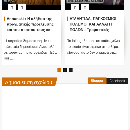
Ο ΟΜΗΡΟΣ ΠΙΣΤΕΥΕΙ ΣΤΟΝ
Τα είπε όλα με μιας ! Τους
ΠΟΥΤΙΝ ; ΑΝΕΞΗΓΗΤΗ
άφησε όλους άφωνους
ΠΡΟΠΑΓΑΝΔΑ ΥΠΕΡ ΤΟΥ
ΠΟΥΤΙΝ;
Το iokh.gr δημοσιεύει κάθε σχόλιο
ΑΝΕΞΗΓΗΤΗ ΠΡΟΠΑΓΑΝΔΑ
το οποίο είναι σχετικό με το θέμα.
ΥΠΕΡ ΤΟΥ ΠΟΥΤΙΝ; ΕΙΝΑΙ
Ωστόσο, αυτό δεν σημαίνει ότι...
ΜΕΓΑΛΗ ΠΑΓΙΔΑ; Τι κρύβεται
πίσω από αυτό ....;Κατ' αρχάς...
Δημοσίευση σχολίου
Blogger
Facebook