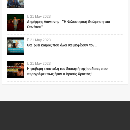
21
May
2023
Δημήτρης Λιαντίνης - "Η Φιλοσοφική Θεώρηση του
Θανάτου"
21
May
2023
Θα ΄ρθει καιρός που όλοι θα ψηφίζουν τον...
21
May
2023
Η φοβερή επιστολή του διοικητή της Ιουδαίας που
περιγράφει πως ήταν ο Ιησούς Χριστός!