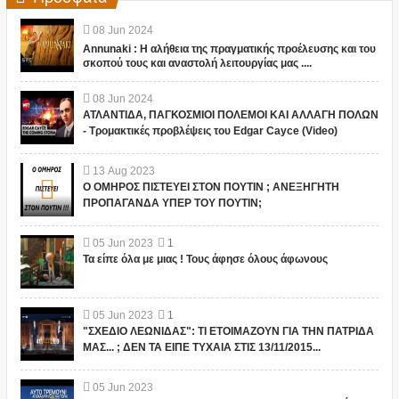
08
Jun
2024
Annunaki : Η αλήθεια της πραγματικής προέλευσης και του
σκοπού τους και αναστολή λειτουργίας μας ....
08
Jun
2024
ΑΤΛΑΝΤΙΔΑ, ΠΑΓΚΟΣΜΙΟΙ ΠΟΛΕΜΟΙ ΚΑΙ ΑΛΛΑΓΗ ΠΟΛΩΝ
- Τρομακτικές προβλέψεις του Edgar Cayce (Video)
13
Aug
2023
Ο ΟΜΗΡΟΣ ΠΙΣΤΕΥΕΙ ΣΤΟΝ ΠΟΥΤΙΝ ; ΑΝΕΞΗΓΗΤΗ
ΠΡΟΠΑΓΑΝΔΑ ΥΠΕΡ ΤΟΥ ΠΟΥΤΙΝ;
05
Jun
2023
1
Τα είπε όλα με μιας ! Τους άφησε όλους άφωνους
05
Jun
2023
1
"ΣΧΕΔΙΟ ΛΕΩΝΙΔΑΣ": ΤΙ ΕΤΟΙΜΑΖΟΥΝ ΓΙΑ ΤΗΝ ΠΑΤΡΙΔΑ
ΜΑΣ... ; ΔΕΝ ΤΑ ΕΙΠΕ ΤΥΧΑΙΑ ΣΤΙΣ 13/11/2015...
05
Jun
2023