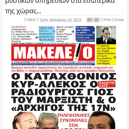
της χώρας...
ΙΩΚΗ
Τρίτη, Νοεμβρίου 10, 2015
A
+
A
-
Print
Email