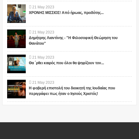
21
May
2023
ΧΡΟΝΗΣ ΜΙΣΣΙΟΣ! Από ήρωας, προδότης...
21
May
2023
Δημήτρης Λιαντίνης - "Η Φιλοσοφική Θεώρηση του
Θανάτου"
21
May
2023
Θα ΄ρθει καιρός που όλοι θα ψηφίζουν τον...
21
May
2023
Η φοβερή επιστολή του διοικητή της Ιουδαίας που
περιγράφει πως ήταν ο Ιησούς Χριστός!