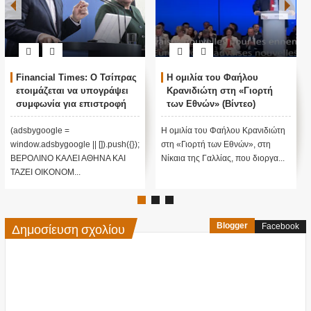
Financial Times: Ο Τσίπρας
Η ομιλία του Φαήλου
ετοιμάζεται να υπογράψει
Κρανιδιώτη στη «Γιορτή
συμφωνία για επιστροφή
των Εθνών» (Βίντεο)
μεταναστών
(adsbygoogle =
H ομιλία του Φαήλου Κρανιδιώτη
window.adsbygoogle || []).push({});
στη «Γιορτή των Εθνών», στη
ΒΕΡΟΛΙΝΟ ΚΑΛΕΙ ΑΘΗΝΑ ΚΑΙ
Νίκαια της Γαλλίας, που διοργα...
ΤΑΖΕΙ ΟΙΚΟΝΟΜ...
Δημοσίευση σχολίου
Blogger
Facebook