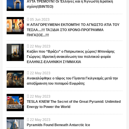
ΑΥΤΑ ΤΡΕΜΟΥΝ! Οι Έλληνες και η Άγνωστη Ιερατική
σχέση!(ΒΙΝΤΕΟ)
05
Jun
2023
Η ΑΠΑΓΟΡΕΥΜΕΝΗ ΕΚΠΟΜΠΗ! ΤΟ ΑΓΝΩΣΤΟ ΑΤΙΑ ΤΟΥ
ΤΕΣΛΑ....!!! ΤΑΞΙΔΙΑ ΣΤΟ ΧΡΟΝΟ-ΠΡΟΓΡΑΜΜΑ
ΠΗΓΑΣΟΣ...!!!
22
May
2023
Καζάνι που “Βράζει” ο Πατριωτικος χώρος! Μπινιάρης
Γιώργος: Ιδρυτική ανακοίνωση του πολιτικού φορέα
ΕΛΛΗΝΙ.Σ-ΕΛΛΗΝΙΚΗ ΣΥΜΜΑΧΙΑ
22
May
2023
Ανακαλύφθηκε ο τάφος του Γίγαντα Γκιλγκαμές μετά την
αποξήρανση του ποταμού Ευφράτη;
22
May
2023
TESLA KNEW The Secret of the Great Pyramid: Unlimited
Energy to Power the World
22
May
2023
Pyramids Found Beneath Antarctic Ice