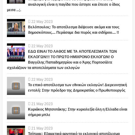
αναλογική είναι η παγίδα που έστησε και έπεσε ο ίδιος
μεσα ...;.
22
May
2023
Βελόπουλος: Το αποτέλεσμα διέψευσε ακόμα και τους
δημοσκόπους.... Περάσαμε δια πυρός και σιδήρου.... !!
22
May
2023
ΕΔΩ ΕΙΝΑΙ ΤΟ ΛΑΘΟΣ ΜΕ ΤΑ ΑΠΟΤΕΛΕΣΜΑΤΑ ΤΩΝ
ΕΚΛΟΓΩΝ!!! ΤΟ ΠΡΩΤΟ ΗΜΙΧΡΟΝΟ ΕΚΛΟΓΩΝ! Ο
Βαγγέλης Παπαδημητρίου και ο Άρης Πορτοσάλτε
σχολιάζουν τα αποτελέσματα των εκλογών
22
May
2023
Το επικό αποτέλεσμα των εθνικών εκλογών! Διερευνητική
εντολή: Στην πρόεδρο της Δημοκρατίας ο Πρωθυπουργός
21
May
2023
Κυριάκος Μητσοτάκης: Στην κυριολεξία όλη η Ελλαδα είναι
σήμερα μπλε
21
May
2023
Τσίπρας: Εξαιρετικά αρνητικό το εκλογικό αποτέλεσμα