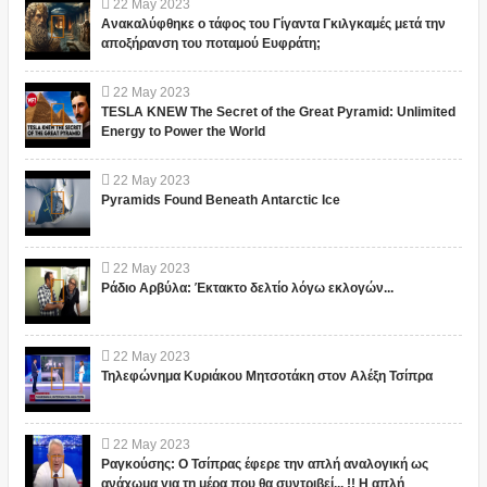
22
May
2023
Ανακαλύφθηκε ο τάφος του Γίγαντα Γκιλγκαμές μετά την
αποξήρανση του ποταμού Ευφράτη;
22
May
2023
TESLA KNEW The Secret of the Great Pyramid: Unlimited
Energy to Power the World
22
May
2023
Pyramids Found Beneath Antarctic Ice
22
May
2023
Ράδιο Αρβύλα: Έκτακτο δελτίο λόγω εκλογών...
22
May
2023
Τηλεφώνημα Κυριάκου Μητσοτάκη στον Αλέξη Τσίπρα
22
May
2023
Ραγκούσης: Ο Τσίπρας έφερε την απλή αναλογική ως
ανάχωμα για τη μέρα που θα συντριβεί... !! Η απλή