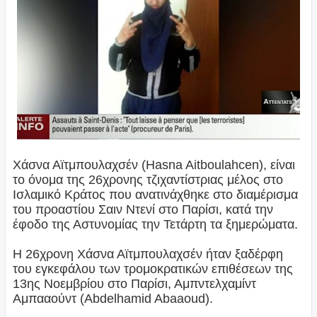
Χάσνα Αϊτμπουλαχσέν (Hasna Aitboulahcen), είναι
το όνομα της 26χρονης τζιχαντίστριας μέλος στο
Ισλαμικό Κράτος που ανατινάχθηκε στο διαμέρισμα
του προαστίου Σαιν Ντενί στο Παρίσι, κατά την
έφοδο της Αστυνομίας την Τετάρτη τα ξημερώματα.
Η 26χρονη Χάσνα Αϊτμπουλαχσέν ήταν ξαδέρφη
του εγκεφάλου των τρομοκρατικών επιθέσεων της
13ης Νοεμβρίου στο Παρίσι, Αμπντελχαμίντ
Αμπααούντ (Abdelhamid Abaaoud).