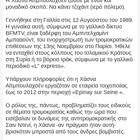
Η Χάσνα Αϊτμπουλαχσέν ζούσε με έναν και
μοναδικό σκοπό: Να κάνει τζιχάντ (ιερό πόλεμο).
Γεννήθηκε στη Γαλλία στις 12 Αυγούστου του 1989.
Η γυναίκα αυτή, σύμφωνα με το γαλλικό δίκτυο
BFMTV, είναι ξαδέρφη του Αμπντελχαμίντ
Αμπααούντ, του ενορχηστρωτή των τρομοκρατικών
επιθέσεων της 13ης Νοεμβρίου στο Παρίσι. Ήθελε
να ενταχθεί στους κόλπους του Ισλαμικού Κράτους
στη Συρία ή το βόρειο Ιράκ, σύμφωνα με το γαλλικό
περιοδικό «L” express».
Υπάρχουν πληροφορίες ότι η Χάσνα
Αϊτμπουλαχσέν εργαζόταν σε εταιρεία τοιχοποιίας
έως το 2012 στην περιοχή «Epinay sur Seine «.
Ο ρόλος της, πάντως, προβληματίζει τους ειδικούς
σε θέματα τρομοκρατίας καθώς την ώρα που
εισέβαλαν οι δυνάμεις της αντιτρομοκρατικής στο
Σαιν Ντενί, η Χάσνα -αν πράγματι ήταν αυτή-
βρισκόταν μπροστά από τους άνδρες βομβιστές.