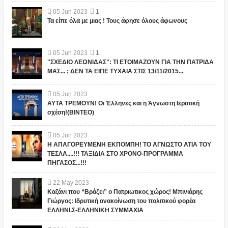
05
Jun
2023
1
Τα είπε όλα με μιας ! Τους άφησε όλους άφωνους
05
Jun
2023
1
"ΣΧΕΔΙΟ ΛΕΩΝΙΔΑΣ": ΤΙ ΕΤΟΙΜΑΖΟΥΝ ΓΙΑ ΤΗΝ ΠΑΤΡΙΔΑ
ΜΑΣ... ; ΔΕΝ ΤΑ ΕΙΠΕ ΤΥΧΑΙΑ ΣΤΙΣ 13/11/2015...
05
Jun
2023
ΑΥΤΑ ΤΡΕΜΟΥΝ! Οι Έλληνες και η Άγνωστη Ιερατική
σχέση!(ΒΙΝΤΕΟ)
05
Jun
2023
Η ΑΠΑΓΟΡΕΥΜΕΝΗ ΕΚΠΟΜΠΗ! ΤΟ ΑΓΝΩΣΤΟ ΑΤΙΑ ΤΟΥ
ΤΕΣΛΑ....!!! ΤΑΞΙΔΙΑ ΣΤΟ ΧΡΟΝΟ-ΠΡΟΓΡΑΜΜΑ
ΠΗΓΑΣΟΣ...!!!
22
May
2023
Καζάνι που “Βράζει” ο Πατριωτικος χώρος! Μπινιάρης
Γιώργος: Ιδρυτική ανακοίνωση του πολιτικού φορέα
ΕΛΛΗΝΙ.Σ-ΕΛΛΗΝΙΚΗ ΣΥΜΜΑΧΙΑ