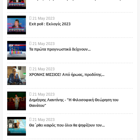
21
May
2023
Exit poll : Εκλογές 2023
21
May
2023
Τα πρώτα προγνωστικά δείχνουν...
21
May
2023
ΧΡΟΝΗΣ ΜΙΣΣΙΟΣ! Από ήρωας, προδότης...
21
May
2023
Δημήτρης Λιαντίνης - "Η Φιλοσοφική Θεώρηση του
Θανάτου"
21
May
2023
Θα ΄ρθει καιρός που όλοι θα ψηφίζουν τον...