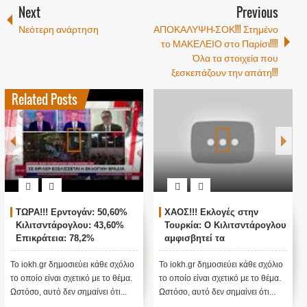
Next
Previous
Νεότερη ανάρτηση
ΑΠΟΚΑΛΥΨΗ-ΣΟΚ!!! Στημένο
το ΜΑΚΕΛΕΙΟ στο Παρίσι!!!!
Όλα τα στοιχεία που
ξεσκεπάζουν την απάτη!!!
Related Posts
ΧΑΟΣ!!! Εκλογές στην
ΖΩΝΤΑΝΗ ΣΥΝΔΕΣΗ ΜΕ
Τουρκία: Ο Κιλιτσντάρογλου
ΑΓΚΥΡΑ - ΘΡΙΛΕΡ ΜΕ ΤΙΣ
αμφισβητεί τα
ΤΟΥΡΚΙΚΕΣ ΕΚΛΟΓΕΣ !
αποτελέσματα θα γίνουν
ενστάσεις...
Το iokh.gr δημοσιεύει κάθε σχόλιο
Το iokh.gr δημοσιεύει κάθε σχόλιο
το οποίο είναι σχετικό με το θέμα.
το οποίο είναι σχετικό με το θέμα.
Ωστόσο, αυτό δεν σημαίνει ότι...
Ωστόσο, αυτό δεν σημαίνει ότι...