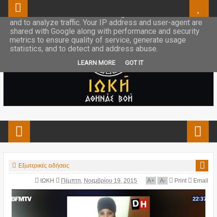
This site uses cookies from Google to deliver its services
and to analyze traffic. Your IP address and user-agent are
shared with Google along with performance and security
metrics to ensure quality of service, generate usage
statistics, and to detect and address abuse.
LEARN MORE
GOT IT
Εξωτερικές ειδήσεις
ΙΩΚΗ
Πέμπτη, Νοεμβρίου 19, 2015
A
+
A
-
Print
Email