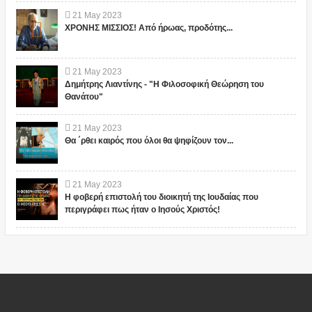
21
May
2023
ΧΡΟΝΗΣ ΜΙΣΣΙΟΣ! Από ήρωας, προδότης...
21
May
2023
Δημήτρης Λιαντίνης - "Η Φιλοσοφική Θεώρηση του
Θανάτου"
21
May
2023
Θα ΄ρθει καιρός που όλοι θα ψηφίζουν τον...
21
May
2023
Η φοβερή επιστολή του διοικητή της Ιουδαίας που
περιγράφει πως ήταν ο Ιησούς Χριστός!