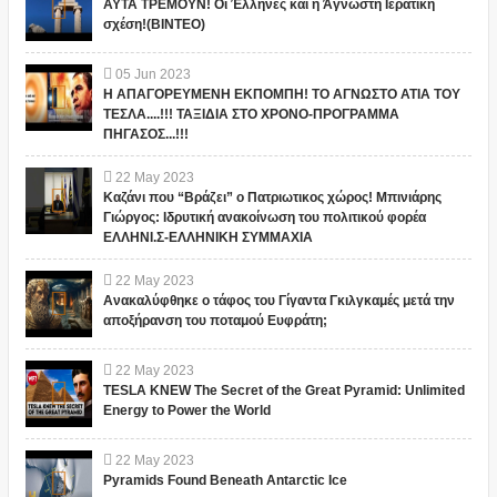
ΑΥΤΑ ΤΡΕΜΟΥΝ! Οι Έλληνες και η Άγνωστη Ιερατική
σχέση!(ΒΙΝΤΕΟ)
05
Jun
2023
Η ΑΠΑΓΟΡΕΥΜΕΝΗ ΕΚΠΟΜΠΗ! ΤΟ ΑΓΝΩΣΤΟ ΑΤΙΑ ΤΟΥ
ΤΕΣΛΑ....!!! ΤΑΞΙΔΙΑ ΣΤΟ ΧΡΟΝΟ-ΠΡΟΓΡΑΜΜΑ
ΠΗΓΑΣΟΣ...!!!
22
May
2023
Καζάνι που “Βράζει” ο Πατριωτικος χώρος! Μπινιάρης
Γιώργος: Ιδρυτική ανακοίνωση του πολιτικού φορέα
ΕΛΛΗΝΙ.Σ-ΕΛΛΗΝΙΚΗ ΣΥΜΜΑΧΙΑ
22
May
2023
Ανακαλύφθηκε ο τάφος του Γίγαντα Γκιλγκαμές μετά την
αποξήρανση του ποταμού Ευφράτη;
22
May
2023
TESLA KNEW The Secret of the Great Pyramid: Unlimited
Energy to Power the World
22
May
2023
Pyramids Found Beneath Antarctic Ice