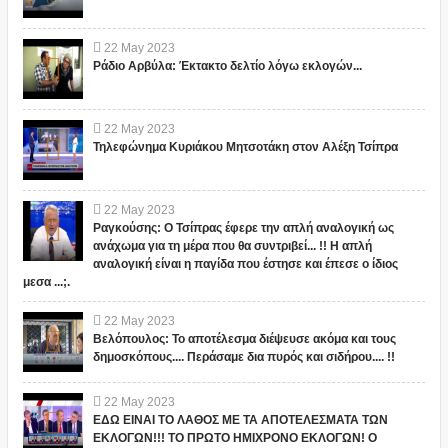
22
May
2023
Ράδιο Αρβύλα: Έκτακτο δελτίο λόγω εκλογών...
22
May
2023
Τηλεφώνημα Κυριάκου Μητσοτάκη στον Αλέξη Τσίπρα
22
May
2023
Ραγκούσης: Ο Τσίπρας έφερε την απλή αναλογική ως
ανάχωμα για τη μέρα που θα συντριβεί... !! Η απλή
αναλογική είναι η παγίδα που έστησε και έπεσε ο ίδιος
μεσα ...;.
22
May
2023
Βελόπουλος: Το αποτέλεσμα διέψευσε ακόμα και τους
δημοσκόπους.... Περάσαμε δια πυρός και σιδήρου.... !!
22
May
2023
ΕΔΩ ΕΙΝΑΙ ΤΟ ΛΑΘΟΣ ΜΕ ΤΑ ΑΠΟΤΕΛΕΣΜΑΤΑ ΤΩΝ
ΕΚΛΟΓΩΝ!!! ΤΟ ΠΡΩΤΟ ΗΜΙΧΡΟΝΟ ΕΚΛΟΓΩΝ! Ο