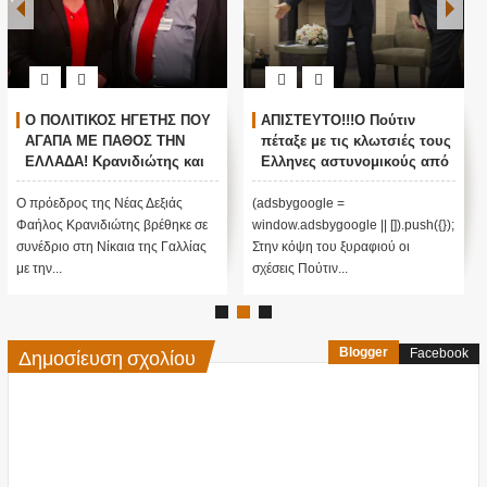
Ο ΠΟΛΙΤΙΚΟΣ ΗΓΕΤΗΣ ΠΟΥ
ΑΠΙΣΤΕΥΤΟ!!!Ο Πούτιν
ΑΓΑΠΑ ΜΕ ΠΑΘΟΣ ΤΗΝ
πέταξε με τις κλωτσιές τους
ΕΛΛΑΔΑ! Κρανιδιώτης και
Ελληνες αστυνομικούς από
Μαρίν Λεπέν ενάντια στην
το Αγιο Ορος!!! Παγωμένες
ισοπέδωση της
οι σχέσεις Αθήνας
Ο πρόεδρος της Νέας Δεξιάς
(adsbygoogle =
παγκοσμιοποίησης και τον
Μόσχας!!!
Φαήλος Κρανιδιώτης βρέθηκε σε
window.adsbygoogle || []).push({});
εποικισμό...!!!
συνέδριο στη Νίκαια της Γαλλίας
Στην κόψη του ξυραφιού οι
με την...
σχέσεις Πούτιν...
Δημοσίευση σχολίου
Blogger
Facebook