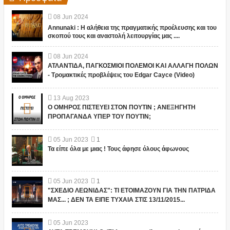
08
Jun
2024
Annunaki : Η αλήθεια της πραγματικής προέλευσης και του
σκοπού τους και αναστολή λειτουργίας μας ....
08
Jun
2024
ΑΤΛΑΝΤΙΔΑ, ΠΑΓΚΟΣΜΙΟΙ ΠΟΛΕΜΟΙ ΚΑΙ ΑΛΛΑΓΗ ΠΟΛΩΝ
- Τρομακτικές προβλέψεις του Edgar Cayce (Video)
13
Aug
2023
Ο ΟΜΗΡΟΣ ΠΙΣΤΕΥΕΙ ΣΤΟΝ ΠΟΥΤΙΝ ; ΑΝΕΞΗΓΗΤΗ
ΠΡΟΠΑΓΑΝΔΑ ΥΠΕΡ ΤΟΥ ΠΟΥΤΙΝ;
05
Jun
2023
1
Τα είπε όλα με μιας ! Τους άφησε όλους άφωνους
05
Jun
2023
1
"ΣΧΕΔΙΟ ΛΕΩΝΙΔΑΣ": ΤΙ ΕΤΟΙΜΑΖΟΥΝ ΓΙΑ ΤΗΝ ΠΑΤΡΙΔΑ
ΜΑΣ... ; ΔΕΝ ΤΑ ΕΙΠΕ ΤΥΧΑΙΑ ΣΤΙΣ 13/11/2015...
05
Jun
2023