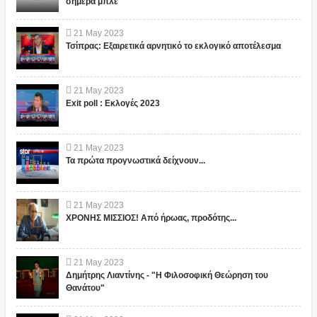
σήμερα μπλε
21
May
2023
Τσίπρας: Εξαιρετικά αρνητικό το εκλογικό αποτέλεσμα
21
May
2023
Exit poll : Εκλογές 2023
21
May
2023
Τα πρώτα προγνωστικά δείχνουν...
21
May
2023
ΧΡΟΝΗΣ ΜΙΣΣΙΟΣ! Από ήρωας, προδότης...
21
May
2023
Δημήτρης Λιαντίνης - "Η Φιλοσοφική Θεώρηση του
Θανάτου"