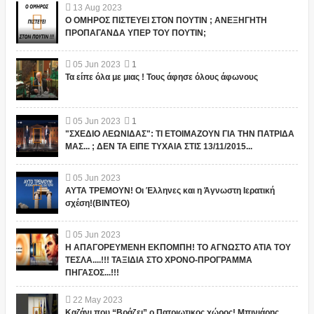
13
Aug
2023
Ο ΟΜΗΡΟΣ ΠΙΣΤΕΥΕΙ ΣΤΟΝ ΠΟΥΤΙΝ ; ΑΝΕΞΗΓΗΤΗ
ΠΡΟΠΑΓΑΝΔΑ ΥΠΕΡ ΤΟΥ ΠΟΥΤΙΝ;
05
Jun
2023
1
Τα είπε όλα με μιας ! Τους άφησε όλους άφωνους
05
Jun
2023
1
"ΣΧΕΔΙΟ ΛΕΩΝΙΔΑΣ": ΤΙ ΕΤΟΙΜΑΖΟΥΝ ΓΙΑ ΤΗΝ ΠΑΤΡΙΔΑ
ΜΑΣ... ; ΔΕΝ ΤΑ ΕΙΠΕ ΤΥΧΑΙΑ ΣΤΙΣ 13/11/2015...
05
Jun
2023
ΑΥΤΑ ΤΡΕΜΟΥΝ! Οι Έλληνες και η Άγνωστη Ιερατική
σχέση!(ΒΙΝΤΕΟ)
05
Jun
2023
Η ΑΠΑΓΟΡΕΥΜΕΝΗ ΕΚΠΟΜΠΗ! ΤΟ ΑΓΝΩΣΤΟ ΑΤΙΑ ΤΟΥ
ΤΕΣΛΑ....!!! ΤΑΞΙΔΙΑ ΣΤΟ ΧΡΟΝΟ-ΠΡΟΓΡΑΜΜΑ
ΠΗΓΑΣΟΣ...!!!
22
May
2023
Καζάνι που “Βράζει” ο Πατριωτικος χώρος! Μπινιάρης