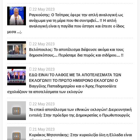
22
May
2023
Ραγκούσης: Ο Τσίπρας έφερε την απλή αναλογική ως
ανάχωμα για τη μέρα που θα συντριβεί... !! Η απλή
αναλογική είναι η παγίδα που έστησε και έπεσε ο ίδιος
μεσα ...;.
22
May
2023
Βελόπουλος: Το αποτέλεσμα διέψευσε ακόμα και τους
δημοσκόπους.... Περάσαμε δια πυρός και σιδήρου.... !!
22
May
2023
ΕΔΩ ΕΙΝΑΙ ΤΟ ΛΑΘΟΣ ΜΕ ΤΑ ΑΠΟΤΕΛΕΣΜΑΤΑ ΤΩΝ
ΕΚΛΟΓΩΝ!!! ΤΟ ΠΡΩΤΟ ΗΜΙΧΡΟΝΟ ΕΚΛΟΓΩΝ! Ο
Βαγγέλης Παπαδημητρίου και ο Άρης Πορτοσάλτε
σχολιάζουν τα αποτελέσματα των εκλογών
22
May
2023
Το επικό αποτέλεσμα των εθνικών εκλογών! Διερευνητική
εντολή: Στην πρόεδρο της Δημοκρατίας ο Πρωθυπουργός
21
May
2023
Κυριάκος Μητσοτάκης: Στην κυριολεξία όλη η Ελλαδα είναι