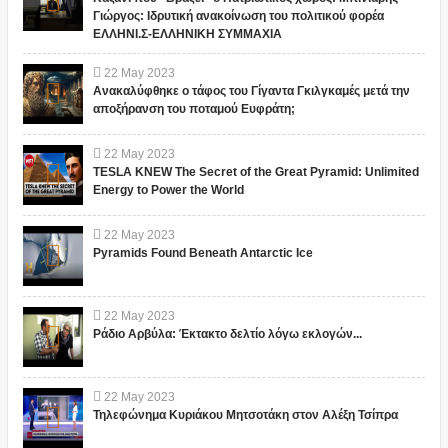
Γιώργος: Ιδρυτική ανακοίνωση του πολιτικού φορέα
ΕΛΛΗΝΙ.Σ-ΕΛΛΗΝΙΚΗ ΣΥΜΜΑΧΙΑ
22
May
2023
Ανακαλύφθηκε ο τάφος του Γίγαντα Γκιλγκαμές μετά την
αποξήρανση του ποταμού Ευφράτη;
22
May
2023
TESLA KNEW The Secret of the Great Pyramid: Unlimited
Energy to Power the World
22
May
2023
Pyramids Found Beneath Antarctic Ice
22
May
2023
Ράδιο Αρβύλα: Έκτακτο δελτίο λόγω εκλογών...
22
May
2023
Τηλεφώνημα Κυριάκου Μητσοτάκη στον Αλέξη Τσίπρα