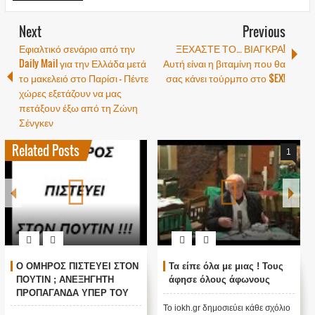
Next
Previous
Εφιαλτικό σενάριο από την
ΞΕΧΑΣΤΕ ΤΟ… ΒΙΑΓΚΡΑ!
Daily Mail για την Ελλάδα μετά
Αυτή είναι η βιταμίνη που θα
το μακελειό στο Παρίσι - Πέντε
σας κάνει τούρμπο στο $EX!
χώρες εξετάζουν να μας
πετάξουν έξω από τη Ζώνη
Σένγκεν
Related Posts
1
Ο ΟΜΗΡΟΣ ΠΙΣΤΕΥΕΙ ΣΤΟΝ
Τα είπε όλα με μιας ! Τους
ΠΟΥΤΙΝ ; ΑΝΕΞΗΓΗΤΗ
άφησε όλους άφωνους
ΠΡΟΠΑΓΑΝΔΑ ΥΠΕΡ ΤΟΥ
ΠΟΥΤΙΝ;
Το iokh.gr δημοσιεύει κάθε σχόλιο