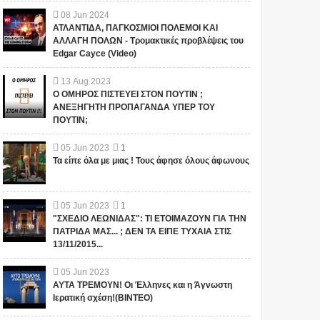
08
Jun
2024
ΑΤΛΑΝΤΙΔΑ, ΠΑΓΚΟΣΜΙΟΙ ΠΟΛΕΜΟΙ ΚΑΙ
ΑΛΛΑΓΗ ΠΟΛΩΝ - Τρομακτικές προβλέψεις του
Edgar Cayce (Video)
13
Aug
2023
Ο ΟΜΗΡΟΣ ΠΙΣΤΕΥΕΙ ΣΤΟΝ ΠΟΥΤΙΝ ;
ΑΝΕΞΗΓΗΤΗ ΠΡΟΠΑΓΑΝΔΑ ΥΠΕΡ ΤΟΥ
ΠΟΥΤΙΝ;
05
Jun
2023
1
Τα είπε όλα με μιας ! Τους άφησε όλους άφωνους
05
Jun
2023
1
"ΣΧΕΔΙΟ ΛΕΩΝΙΔΑΣ": ΤΙ ΕΤΟΙΜΑΖΟΥΝ ΓΙΑ ΤΗΝ
ΠΑΤΡΙΔΑ ΜΑΣ... ; ΔΕΝ ΤΑ ΕΙΠΕ ΤΥΧΑΙΑ ΣΤΙΣ
13/11/2015...
05
Jun
2023
ΑΥΤΑ ΤΡΕΜΟΥΝ! Οι Έλληνες και η Άγνωστη
Ιερατική σχέση!(ΒΙΝΤΕΟ)