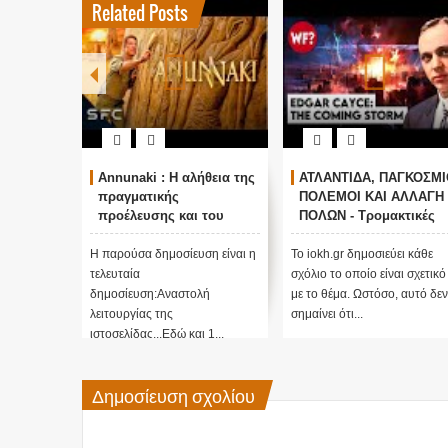
Related Posts
Annunaki : Η αλήθεια της
ΑΤΛΑΝΤΙΔΑ, ΠΑΓΚΟΣΜΙ
πραγματικής
ΠΟΛΕΜΟΙ ΚΑΙ ΑΛΛΑΓΗ
προέλευσης και του
ΠΟΛΩΝ - Τρομακτικές
σκοπού τους και
προβλέψεις του Edgar
αναστολή λειτουργίας
Cayce (Video)
Η παρούσα δημοσίευση είναι η
Το iokh.gr δημοσιεύει κάθε
μας ....
τελευταία
σχόλιο το οποίο είναι σχετικό
δημοσίευση:Αναστολή
με το θέμα. Ωστόσο, αυτό δεν
λειτουργίας της
σημαίνει ότι...
ιστοσελίδας...Εδώ και 1...
Δημοσίευση σχολίου