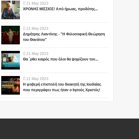
21
May
2023
ΧΡΟΝΗΣ ΜΙΣΣΙΟΣ! Από ήρωας, προδότης...
21
May
2023
Δημήτρης Λιαντίνης - "Η Φιλοσοφική Θεώρηση
του Θανάτου"
21
May
2023
Θα ΄ρθει καιρός που όλοι θα ψηφίζουν τον...
21
May
2023
Η φοβερή επιστολή του διοικητή της Ιουδαίας
που περιγράφει πως ήταν ο Ιησούς Χριστός!