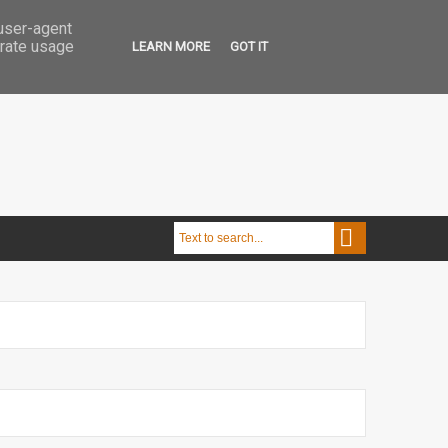
 user-agent
erate usage
LEARN MORE
GOT IT