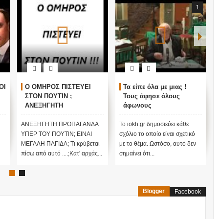
1
ΟΙ
Ο ΟΜΗΡΟΣ ΠΙΣΤΕΥΕΙ
Τα είπε όλα με μιας !
ΣΤΟΝ ΠΟΥΤΙΝ ;
Τους άφησε όλους
ΑΝΕΞΗΓΗΤΗ
άφωνους
ΠΡΟΠΑΓΑΝΔΑ ΥΠΕΡ ΤΟΥ
ΠΟΥΤΙΝ;
ΑΝΕΞΗΓΗΤΗ ΠΡΟΠΑΓΑΝΔΑ
Το iokh.gr δημοσιεύει κάθε
ΥΠΕΡ ΤΟΥ ΠΟΥΤΙΝ; ΕΙΝΑΙ
σχόλιο το οποίο είναι σχετικό
ΜΕΓΑΛΗ ΠΑΓΙΔΑ; Τι κρύβεται
με το θέμα. Ωστόσο, αυτό δεν
πίσω από αυτό ....;Κατ' αρχάς...
σημαίνει ότι...
Blogger
Facebook