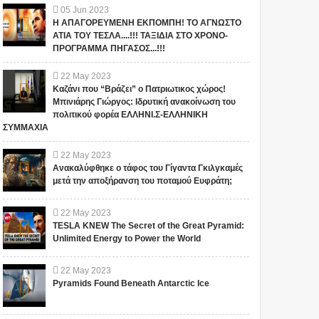
05
Jun
2023
Η ΑΠΑΓΟΡΕΥΜΕΝΗ ΕΚΠΟΜΠΗ! ΤΟ ΑΓΝΩΣΤΟ
ΑΤΙΑ ΤΟΥ ΤΕΣΛΑ....!!! ΤΑΞΙΔΙΑ ΣΤΟ ΧΡΟΝΟ-
ΠΡΟΓΡΑΜΜΑ ΠΗΓΑΣΟΣ...!!!
22
May
2023
Καζάνι που “Βράζει” ο Πατριωτικος χώρος!
Μπινιάρης Γιώργος: Ιδρυτική ανακοίνωση του
πολιτικού φορέα ΕΛΛΗΝΙ.Σ-ΕΛΛΗΝΙΚΗ
ΣΥΜΜΑΧΙΑ
22
May
2023
Ανακαλύφθηκε ο τάφος του Γίγαντα Γκιλγκαμές
μετά την αποξήρανση του ποταμού Ευφράτη;
22
May
2023
TESLA KNEW The Secret of the Great Pyramid:
Unlimited Energy to Power the World
22
May
2023
Pyramids Found Beneath Antarctic Ice