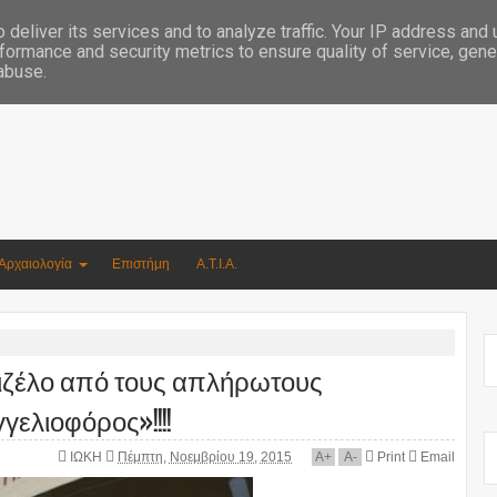
Συγγραφέας Νικόλαος Αργυρίου
deliver its services and to analyze traffic. Your IP address and
formance and security metrics to ensure quality of service, gen
 abuse.
Αρχαιολογία
Επιστήμη
Α.Τ.Ι.Α.
ιζέλο από τους απλήρωτους
ελιοφόρος»!!!!
ΙΩΚΗ
Πέμπτη, Νοεμβρίου 19, 2015
A
+
A
-
Print
Email