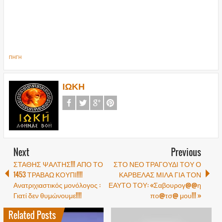
ΠΗΓΗ
ΙΩΚΗ
Next
Previous
ΣΤΑΘΗΣ ΨΑΛΤΗΣ!!! ΑΠΟ ΤΟ
ΣΤΟ ΝΕΟ ΤΡΑΓΟΥΔΙ ΤΟΥ Ο
1453 ΤΡΑΒΑΩ ΚΟΥΠΙ!!!!
ΚΑΡΒΕΛΑΣ ΜΙΛΑ ΓΙΑ ΤΟΝ
Ανατριχιαστικός μονόλογος :
ΕΑΥΤΟ ΤΟΥ: «Σαβουρογ@@η
Γιατί δεν θυμώνουμε!!!!
πο@τσ@ μου!!! »
Related Posts