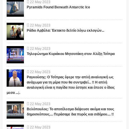
22
May
2023
Pyramids Found Beneath Antarctic Ice
22
May
2023
Ράδιο Αρβύλα: Έκτακτο δελτίο λόγω εκλογών...
22
May
2023
Τηλεφώνημα Κυριάκου Μητσοτάκη στον Αλέξη Τσίπρα
22
May
2023
Ραγκούσης: Ο Τσίπρας έφερε την απλή αναλογική ως
ανάχωμα για τη μέρα που θα συντριβεί... !! Η απλή
αναλογική είναι η παγίδα που έστησε και έπεσε ο ίδιος
μεσα ...;.
22
May
2023
Βελόπουλος: Το αποτέλεσμα διέψευσε ακόμα και τους
δημοσκόπους.... Περάσαμε δια πυρός και σιδήρου.... !!
22
May
2023