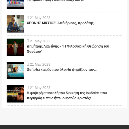
21
May
2023
ΧΡΟΝΗΣ ΜΙΣΣΙΟΣ! Από ήρωας, προδότης...
21
May
2023
Δημήτρης Λιαντίνης - "Η Φιλοσοφική Θεώρηση του
Θανάτου"
21
May
2023
Θα ΄ρθει καιρός που όλοι θα ψηφίζουν τον...
21
May
2023
Η φοβερή επιστολή του διοικητή της Ιουδαίας που
περιγράφει πως ήταν ο Ιησούς Χριστός!