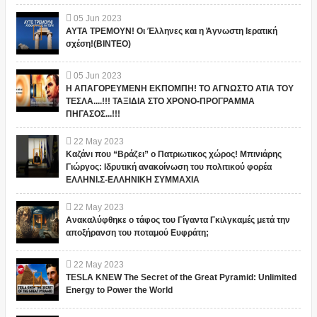
05
Jun
2023
ΑΥΤΑ ΤΡΕΜΟΥΝ! Οι Έλληνες και η Άγνωστη Ιερατική
σχέση!(ΒΙΝΤΕΟ)
05
Jun
2023
Η ΑΠΑΓΟΡΕΥΜΕΝΗ ΕΚΠΟΜΠΗ! ΤΟ ΑΓΝΩΣΤΟ ΑΤΙΑ ΤΟΥ
ΤΕΣΛΑ....!!! ΤΑΞΙΔΙΑ ΣΤΟ ΧΡΟΝΟ-ΠΡΟΓΡΑΜΜΑ
ΠΗΓΑΣΟΣ...!!!
22
May
2023
Καζάνι που “Βράζει” ο Πατριωτικος χώρος! Μπινιάρης
Γιώργος: Ιδρυτική ανακοίνωση του πολιτικού φορέα
ΕΛΛΗΝΙ.Σ-ΕΛΛΗΝΙΚΗ ΣΥΜΜΑΧΙΑ
22
May
2023
Ανακαλύφθηκε ο τάφος του Γίγαντα Γκιλγκαμές μετά την
αποξήρανση του ποταμού Ευφράτη;
22
May
2023
TESLA KNEW The Secret of the Great Pyramid: Unlimited
Energy to Power the World