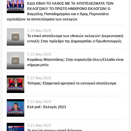
ΕΔΩ ΕΙΝΑΙ ΤΟ ΛΑΘΟΣ ΜΕ ΤΑ ΑΠΟΤΕΛΕΣΜΑΤΑ ΤΩΝ
ΕΚΛΟΓΩΝ!!! ΤΟ ΠΡΩΤΟ ΗΜΙΧΡΟΝΟ ΕΚΛΟΓΩΝ! Ο
Βαγγέλης Παπαδημητρίου και ο Άρης Πορτοσάλτε
σχολιάζουν τα αποτελέσματα των εκλογών
22
May
2023
Το επικό αποτέλεσμα των εθνικών εκλογών! Διερευνητική
εντολή: Στην πρόεδρο της Δημοκρατίας ο Πρωθυπουργός
21
May
2023
Κυριάκος Μητσοτάκης: Στην κυριολεξία όλη η Ελλαδα είναι
σήμερα μπλε
21
May
2023
Τσίπρας: Εξαιρετικά αρνητικό το εκλογικό αποτέλεσμα
21
May
2023
Exit poll : Εκλογές 2023
21
May
2023
Τα πρώτα προγνωστικά δείχνουν...