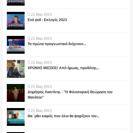
21
May
2023
Exit poll : Εκλογές 2023
21
May
2023
Τα πρώτα προγνωστικά δείχνουν...
21
May
2023
ΧΡΟΝΗΣ ΜΙΣΣΙΟΣ! Από ήρωας, προδότης...
21
May
2023
Δημήτρης Λιαντίνης - "Η Φιλοσοφική Θεώρηση του
Θανάτου"
21
May
2023
Θα ΄ρθει καιρός που όλοι θα ψηφίζουν τον...