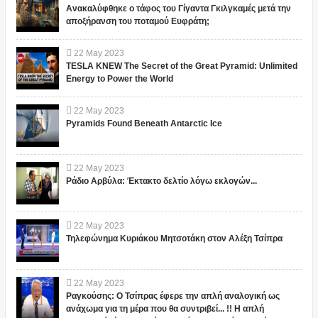
Ανακαλύφθηκε ο τάφος του Γίγαντα Γκιλγκαμές μετά την
αποξήρανση του ποταμού Ευφράτη;
22
May
2023
TESLA KNEW The Secret of the Great Pyramid: Unlimited
Energy to Power the World
22
May
2023
Pyramids Found Beneath Antarctic Ice
22
May
2023
Ράδιο Αρβύλα: Έκτακτο δελτίο λόγω εκλογών...
22
May
2023
Τηλεφώνημα Κυριάκου Μητσοτάκη στον Αλέξη Τσίπρα
22
May
2023
Ραγκούσης: Ο Τσίπρας έφερε την απλή αναλογική ως
ανάχωμα για τη μέρα που θα συντριβεί... !! Η απλή