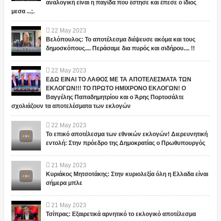
αναλογική είναι η παγίδα που έστησε και έπεσε ο ίδιος
μεσα ...;.
22
May
2023
Βελόπουλος: Το αποτέλεσμα διέψευσε ακόμα και τους
δημοσκόπους.... Περάσαμε δια πυρός και σιδήρου.... !!
22
May
2023
ΕΔΩ ΕΙΝΑΙ ΤΟ ΛΑΘΟΣ ΜΕ ΤΑ ΑΠΟΤΕΛΕΣΜΑΤΑ ΤΩΝ
ΕΚΛΟΓΩΝ!!! ΤΟ ΠΡΩΤΟ ΗΜΙΧΡΟΝΟ ΕΚΛΟΓΩΝ! Ο
Βαγγέλης Παπαδημητρίου και ο Άρης Πορτοσάλτε
σχολιάζουν τα αποτελέσματα των εκλογών
22
May
2023
Το επικό αποτέλεσμα των εθνικών εκλογών! Διερευνητική
εντολή: Στην πρόεδρο της Δημοκρατίας ο Πρωθυπουργός
21
May
2023
Κυριάκος Μητσοτάκης: Στην κυριολεξία όλη η Ελλαδα είναι
σήμερα μπλε
21
May
2023
Τσίπρας: Εξαιρετικά αρνητικό το εκλογικό αποτέλεσμα