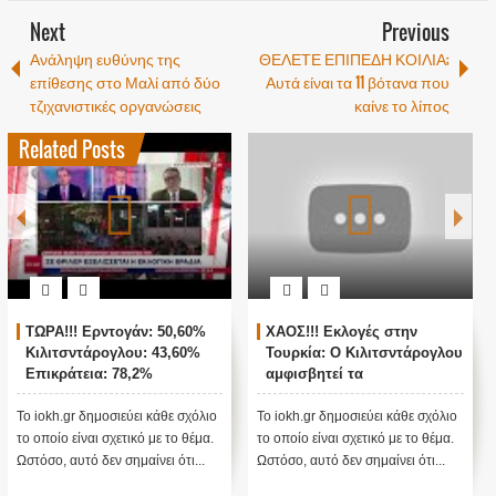
Next
Previous
Ανάληψη ευθύνης της
ΘΕΛΕΤΕ ΕΠΙΠΕΔΗ ΚΟΙΛΙΑ;
επίθεσης στο Μαλί από δύο
Αυτά είναι τα 11 βότανα που
τζιχανιστικές οργανώσεις
καίνε το λίπος
Related Posts
ΧΑΟΣ!!! Εκλογές στην
ΖΩΝΤΑΝΗ ΣΥΝΔΕΣΗ ΜΕ
Τουρκία: Ο Κιλιτσντάρογλου
ΑΓΚΥΡΑ - ΘΡΙΛΕΡ ΜΕ ΤΙΣ
αμφισβητεί τα
ΤΟΥΡΚΙΚΕΣ ΕΚΛΟΓΕΣ !
αποτελέσματα θα γίνουν
ενστάσεις...
Το iokh.gr δημοσιεύει κάθε σχόλιο
Το iokh.gr δημοσιεύει κάθε σχόλιο
Σ
το οποίο είναι σχετικό με το θέμα.
το οποίο είναι σχετικό με το θέμα.
Η
Ωστόσο, αυτό δεν σημαίνει ότι...
Ωστόσο, αυτό δεν σημαίνει ότι...
ε
σ