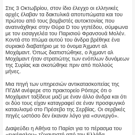
Στις 3 Οκτωβρίου, στον ίδιο έλεγχο οι ελληνικές
αρχές έλαβαν τα δακτυλικά αποτυπώματα και του
πρώτου από τους βομβιστές αυτοκτονίας που
ανατινάχθηκε στην Θύρα D του γηπέδου, σύμφωνα
με τον εισαγγελέα του Παρισιού Φρανσουά Μολέν.
Κοντά στο πτώμα αυτού του άνδρα βρέθηκε ένα
συριακό διαβατήριο με το όνομα Άχμαντ αλ
Μοχάμαντ. Όπως διαπιστώθηκε, ο Άχμαντ αλ
Μοχάμαντ ήταν στρατιώτης των ενόπλων δυνάμεων
της Συρίας και σκοτώθηκε πριν από πολλούς
μήνες.
Μια πηγή των υπηρεσιών αντικατασκοπείας της
ΠΓΔΜ ανέφερε στο πρακτορείο Ρόιτερς ότι ο
Μοχάμαντ ταξίδευε μαζί με έναν άλλο άνδρα και ότι
οι δύο τους είχαν καταγραφεί σε έναν προσφυγικό
καταυλισμό στο Πρέσεβο της Σερβίας. Οι σερβικές
πηγές ωστόσο δεν έκαναν λόγο για «συνεργό».
Διαψεύδει η Αθήνα το Παρίσι για το πέρασμα του
«εγκέφαλου» τζιχαντιστή από την Ελλάδα