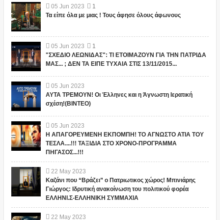
05
Jun
2023
1
Τα είπε όλα με μιας ! Τους άφησε όλους άφωνους
05
Jun
2023
1
"ΣΧΕΔΙΟ ΛΕΩΝΙΔΑΣ": ΤΙ ΕΤΟΙΜΑΖΟΥΝ ΓΙΑ ΤΗΝ ΠΑΤΡΙΔΑ
ΜΑΣ... ; ΔΕΝ ΤΑ ΕΙΠΕ ΤΥΧΑΙΑ ΣΤΙΣ 13/11/2015...
05
Jun
2023
ΑΥΤΑ ΤΡΕΜΟΥΝ! Οι Έλληνες και η Άγνωστη Ιερατική
σχέση!(ΒΙΝΤΕΟ)
05
Jun
2023
Η ΑΠΑΓΟΡΕΥΜΕΝΗ ΕΚΠΟΜΠΗ! ΤΟ ΑΓΝΩΣΤΟ ΑΤΙΑ ΤΟΥ
ΤΕΣΛΑ....!!! ΤΑΞΙΔΙΑ ΣΤΟ ΧΡΟΝΟ-ΠΡΟΓΡΑΜΜΑ
ΠΗΓΑΣΟΣ...!!!
22
May
2023
Καζάνι που “Βράζει” ο Πατριωτικος χώρος! Μπινιάρης
Γιώργος: Ιδρυτική ανακοίνωση του πολιτικού φορέα
ΕΛΛΗΝΙ.Σ-ΕΛΛΗΝΙΚΗ ΣΥΜΜΑΧΙΑ
22
May
2023