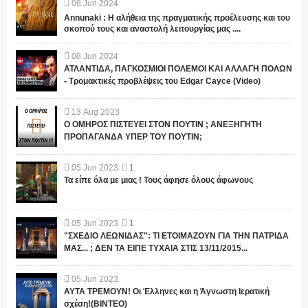
08
Jun
2024
Annunaki : Η αλήθεια της πραγματικής προέλευσης και του
σκοπού τους και αναστολή λειτουργίας μας ....
08
Jun
2024
ΑΤΛΑΝΤΙΔΑ, ΠΑΓΚΟΣΜΙΟΙ ΠΟΛΕΜΟΙ ΚΑΙ ΑΛΛΑΓΗ ΠΟΛΩΝ
- Τρομακτικές προβλέψεις του Edgar Cayce (Video)
13
Aug
2023
Ο ΟΜΗΡΟΣ ΠΙΣΤΕΥΕΙ ΣΤΟΝ ΠΟΥΤΙΝ ; ΑΝΕΞΗΓΗΤΗ
ΠΡΟΠΑΓΑΝΔΑ ΥΠΕΡ ΤΟΥ ΠΟΥΤΙΝ;
05
Jun
2023
1
Τα είπε όλα με μιας ! Τους άφησε όλους άφωνους
05
Jun
2023
1
"ΣΧΕΔΙΟ ΛΕΩΝΙΔΑΣ": ΤΙ ΕΤΟΙΜΑΖΟΥΝ ΓΙΑ ΤΗΝ ΠΑΤΡΙΔΑ
ΜΑΣ... ; ΔΕΝ ΤΑ ΕΙΠΕ ΤΥΧΑΙΑ ΣΤΙΣ 13/11/2015...
05
Jun
2023
ΑΥΤΑ ΤΡΕΜΟΥΝ! Οι Έλληνες και η Άγνωστη Ιερατική
σχέση!(ΒΙΝΤΕΟ)