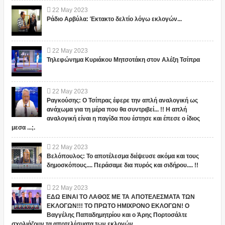
22
May
2023
Ράδιο Αρβύλα: Έκτακτο δελτίο λόγω εκλογών...
22
May
2023
Τηλεφώνημα Κυριάκου Μητσοτάκη στον Αλέξη Τσίπρα
22
May
2023
Ραγκούσης: Ο Τσίπρας έφερε την απλή αναλογική ως
ανάχωμα για τη μέρα που θα συντριβεί... !! Η απλή
αναλογική είναι η παγίδα που έστησε και έπεσε ο ίδιος
μεσα ...;.
22
May
2023
Βελόπουλος: Το αποτέλεσμα διέψευσε ακόμα και τους
δημοσκόπους.... Περάσαμε δια πυρός και σιδήρου.... !!
22
May
2023
ΕΔΩ ΕΙΝΑΙ ΤΟ ΛΑΘΟΣ ΜΕ ΤΑ ΑΠΟΤΕΛΕΣΜΑΤΑ ΤΩΝ
ΕΚΛΟΓΩΝ!!! ΤΟ ΠΡΩΤΟ ΗΜΙΧΡΟΝΟ ΕΚΛΟΓΩΝ! Ο
Βαγγέλης Παπαδημητρίου και ο Άρης Πορτοσάλτε
σχολιάζουν τα αποτελέσματα των εκλογών