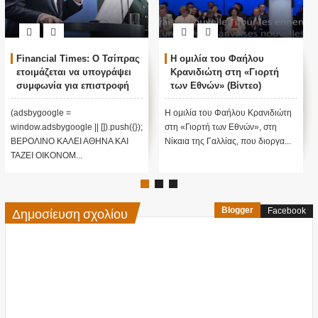
Financial Times: Ο Τσίπρας
Η ομιλία του Φαήλου
ετοιμάζεται να υπογράψει
Κρανιδιώτη στη «Γιορτή
συμφωνία για επιστροφή
των Εθνών» (Βίντεο)
μεταναστών
(adsbygoogle =
H ομιλία του Φαήλου Κρανιδιώτη
window.adsbygoogle || []).push({});
στη «Γιορτή των Εθνών», στη
ΒΕΡΟΛΙΝΟ ΚΑΛΕΙ ΑΘΗΝΑ ΚΑΙ
Νίκαια της Γαλλίας, που διοργα...
ΤΑΖΕΙ ΟΙΚΟΝΟΜ...
Δημοσίευση σχολίου
Blogger
Facebook