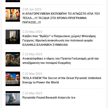
05
Jun
2023
Η ΑΠΑΓΟΡΕΥΜΕΝΗ ΕΚΠΟΜΠΗ! ΤΟ ΑΓΝΩΣΤΟ ΑΤΙΑ ΤΟΥ
ΤΕΣΛΑ....!!! ΤΑΞΙΔΙΑ ΣΤΟ ΧΡΟΝΟ-ΠΡΟΓΡΑΜΜΑ
ΠΗΓΑΣΟΣ...!!!
22
May
2023
Καζάνι που “Βράζει” ο Πατριωτικος χώρος! Μπινιάρης
Γιώργος: Ιδρυτική ανακοίνωση του πολιτικού φορέα
ΕΛΛΗΝΙ.Σ-ΕΛΛΗΝΙΚΗ ΣΥΜΜΑΧΙΑ
22
May
2023
Ανακαλύφθηκε ο τάφος του Γίγαντα Γκιλγκαμές μετά την
αποξήρανση του ποταμού Ευφράτη;
22
May
2023
TESLA KNEW The Secret of the Great Pyramid: Unlimited
Energy to Power the World
22
May
2023
Pyramids Found Beneath Antarctic Ice