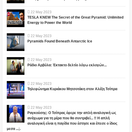
22
May
2023
TESLA KNEW The Secret of the Great Pyramid: Unlimited
Energy to Power the World
22
May
2023
Pyramids Found Beneath Antarctic Ice
22
May
2023
Ράδιο Αρβύλα: Έκτακτο δελτίο λόγω εκλογών...
22
May
2023
Τηλεφώνημα Κυριάκου Μητσοτάκη στον Αλέξη Τσίπρα
22
May
2023
Ραγκούσης: Ο Τσίπρας έφερε την απλή αναλογική ως
ανάχωμα για τη μέρα που θα συντριβεί... !! Η απλή
αναλογική είναι η παγίδα που έστησε και έπεσε ο ίδιος
μεσα ...;.