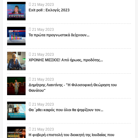
21
May
2023
Exit poll : Εκλογές 2023
21
May
2023
Τα πρώτα προγνωστικά δείχνουν...
21
May
2023
ΧΡΟΝΗΣ ΜΙΣΣΙΟΣ! Από ήρωας, προδότης...
21
May
2023
Δημήτρης Λιαντίνης - "Η Φιλοσοφική Θεώρηση του
Θανάτου"
21
May
2023
Θα ΄ρθει καιρός που όλοι θα ψηφίζουν τον...
21
May
2023
Η φοβερή επιστολή του διοικητή της Ιουδαίας που