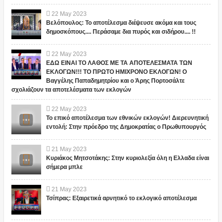
22
May
2023
Βελόπουλος: Το αποτέλεσμα διέψευσε ακόμα και τους
δημοσκόπους.... Περάσαμε δια πυρός και σιδήρου.... !!
22
May
2023
ΕΔΩ ΕΙΝΑΙ ΤΟ ΛΑΘΟΣ ΜΕ ΤΑ ΑΠΟΤΕΛΕΣΜΑΤΑ ΤΩΝ
ΕΚΛΟΓΩΝ!!! ΤΟ ΠΡΩΤΟ ΗΜΙΧΡΟΝΟ ΕΚΛΟΓΩΝ! Ο
Βαγγέλης Παπαδημητρίου και ο Άρης Πορτοσάλτε
σχολιάζουν τα αποτελέσματα των εκλογών
22
May
2023
Το επικό αποτέλεσμα των εθνικών εκλογών! Διερευνητική
εντολή: Στην πρόεδρο της Δημοκρατίας ο Πρωθυπουργός
21
May
2023
Κυριάκος Μητσοτάκης: Στην κυριολεξία όλη η Ελλαδα είναι
σήμερα μπλε
21
May
2023
Τσίπρας: Εξαιρετικά αρνητικό το εκλογικό αποτέλεσμα