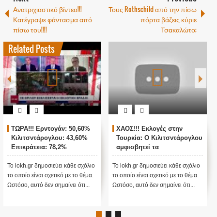
Ανατριχιαστικό βίντεο!!!
Τους Rothschild από την πίσω
Κατέγραψε φάντασμα από
πόρτα βάζεις κύριε
πίσω του!!!!
Τσακαλώτο;
Related Posts
άν: 50,60%
ΧΑΟΣ!!! Εκλογές στην
ΖΩΝΤΑΝΗ ΣΥΝΔΕ
υ: 43,60%
Τουρκία: Ο Κιλιτσντάρογλου
ΑΓΚΥΡΑ - ΘΡΙΛΕΡ
,2%
αμφισβητεί τα
ΤΟΥΡΚΙΚΕΣ ΕΚΛΟ
αποτελέσματα θα γίνουν
ενστάσεις...
ει κάθε σχόλιο
Το iokh.gr δημοσιεύει κάθε σχόλιο
Το iokh.gr δημοσιεύει 
κό με το θέμα.
το οποίο είναι σχετικό με το θέμα.
το οποίο είναι σχετικό 
αίνει ότι...
Ωστόσο, αυτό δεν σημαίνει ότι...
Ωστόσο, αυτό δεν σημαί