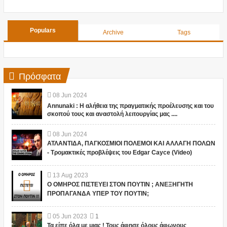
Populars
Archive
Tags
Πρόσφατα
08
Jun
2024
Annunaki : Η αλήθεια της πραγματικής προέλευσης και του
σκοπού τους και αναστολή λειτουργίας μας ....
08
Jun
2024
ΑΤΛΑΝΤΙΔΑ, ΠΑΓΚΟΣΜΙΟΙ ΠΟΛΕΜΟΙ ΚΑΙ ΑΛΛΑΓΗ ΠΟΛΩΝ
- Τρομακτικές προβλέψεις του Edgar Cayce (Video)
13
Aug
2023
Ο ΟΜΗΡΟΣ ΠΙΣΤΕΥΕΙ ΣΤΟΝ ΠΟΥΤΙΝ ; ΑΝΕΞΗΓΗΤΗ
ΠΡΟΠΑΓΑΝΔΑ ΥΠΕΡ ΤΟΥ ΠΟΥΤΙΝ;
05
Jun
2023
1
Τα είπε όλα με μιας ! Τους άφησε όλους άφωνους