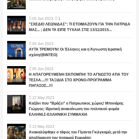
05
Jun
2023
1
"ΣΧΕΔΙΟ ΛΕΩΝΙΔΑΣ": ΤΙ ΕΤΟΙΜΑΖΟΥΝ ΓΙΑ ΤΗΝ ΠΑΤΡΙΔΑ
ΜΑΣ... ; ΔΕΝ ΤΑ ΕΙΠΕ ΤΥΧΑΙΑ ΣΤΙΣ 13/11/2015...
05
Jun
2023
ΑΥΤΑ ΤΡΕΜΟΥΝ! Οι Έλληνες και η Άγνωστη Ιερατική
σχέση!(ΒΙΝΤΕΟ)
05
Jun
2023
Η ΑΠΑΓΟΡΕΥΜΕΝΗ ΕΚΠΟΜΠΗ! ΤΟ ΑΓΝΩΣΤΟ ΑΤΙΑ ΤΟΥ
ΤΕΣΛΑ....!!! ΤΑΞΙΔΙΑ ΣΤΟ ΧΡΟΝΟ-ΠΡΟΓΡΑΜΜΑ
ΠΗΓΑΣΟΣ...!!!
22
May
2023
Καζάνι που “Βράζει” ο Πατριωτικος χώρος! Μπινιάρης
Γιώργος: Ιδρυτική ανακοίνωση του πολιτικού φορέα
ΕΛΛΗΝΙ.Σ-ΕΛΛΗΝΙΚΗ ΣΥΜΜΑΧΙΑ
22
May
2023
Ανακαλύφθηκε ο τάφος του Γίγαντα Γκιλγκαμές μετά την
αποξήρανση του ποταμού Ευφράτη;