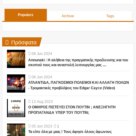
Populars
Archive
Tags
Πρόσφατα
08
Jun
2024
Annunaki : Η αλήθεια της πραγματικής προέλευσης και του
σκοπού τους και αναστολή λειτουργίας μας ....
08
Jun
2024
ΑΤΛΑΝΤΙΔΑ, ΠΑΓΚΟΣΜΙΟΙ ΠΟΛΕΜΟΙ ΚΑΙ ΑΛΛΑΓΗ ΠΟΛΩΝ
- Τρομακτικές προβλέψεις του Edgar Cayce (Video)
13
Aug
2023
Ο ΟΜΗΡΟΣ ΠΙΣΤΕΥΕΙ ΣΤΟΝ ΠΟΥΤΙΝ ; ΑΝΕΞΗΓΗΤΗ
ΠΡΟΠΑΓΑΝΔΑ ΥΠΕΡ ΤΟΥ ΠΟΥΤΙΝ;
05
Jun
2023
1
Τα είπε όλα με μιας ! Τους άφησε όλους άφωνους