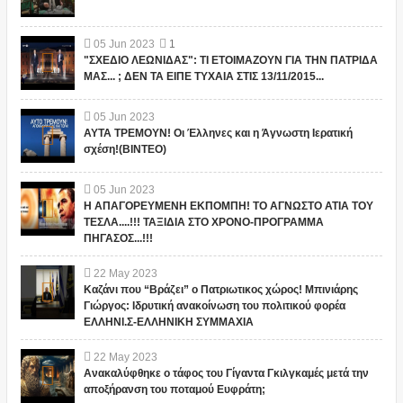
05
Jun
2023
1
"ΣΧΕΔΙΟ ΛΕΩΝΙΔΑΣ": ΤΙ ΕΤΟΙΜΑΖΟΥΝ ΓΙΑ ΤΗΝ ΠΑΤΡΙΔΑ
ΜΑΣ... ; ΔΕΝ ΤΑ ΕΙΠΕ ΤΥΧΑΙΑ ΣΤΙΣ 13/11/2015...
05
Jun
2023
ΑΥΤΑ ΤΡΕΜΟΥΝ! Οι Έλληνες και η Άγνωστη Ιερατική
σχέση!(ΒΙΝΤΕΟ)
05
Jun
2023
Η ΑΠΑΓΟΡΕΥΜΕΝΗ ΕΚΠΟΜΠΗ! ΤΟ ΑΓΝΩΣΤΟ ΑΤΙΑ ΤΟΥ
ΤΕΣΛΑ....!!! ΤΑΞΙΔΙΑ ΣΤΟ ΧΡΟΝΟ-ΠΡΟΓΡΑΜΜΑ
ΠΗΓΑΣΟΣ...!!!
22
May
2023
Καζάνι που “Βράζει” ο Πατριωτικος χώρος! Μπινιάρης
Γιώργος: Ιδρυτική ανακοίνωση του πολιτικού φορέα
ΕΛΛΗΝΙ.Σ-ΕΛΛΗΝΙΚΗ ΣΥΜΜΑΧΙΑ
22
May
2023
Ανακαλύφθηκε ο τάφος του Γίγαντα Γκιλγκαμές μετά την
αποξήρανση του ποταμού Ευφράτη;