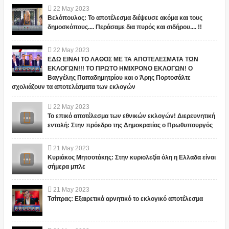
22
May
2023
Βελόπουλος: Το αποτέλεσμα διέψευσε ακόμα και τους
δημοσκόπους.... Περάσαμε δια πυρός και σιδήρου.... !!
22
May
2023
ΕΔΩ ΕΙΝΑΙ ΤΟ ΛΑΘΟΣ ΜΕ ΤΑ ΑΠΟΤΕΛΕΣΜΑΤΑ ΤΩΝ
ΕΚΛΟΓΩΝ!!! ΤΟ ΠΡΩΤΟ ΗΜΙΧΡΟΝΟ ΕΚΛΟΓΩΝ! Ο
Βαγγέλης Παπαδημητρίου και ο Άρης Πορτοσάλτε
σχολιάζουν τα αποτελέσματα των εκλογών
22
May
2023
Το επικό αποτέλεσμα των εθνικών εκλογών! Διερευνητική
εντολή: Στην πρόεδρο της Δημοκρατίας ο Πρωθυπουργός
21
May
2023
Κυριάκος Μητσοτάκης: Στην κυριολεξία όλη η Ελλαδα είναι
σήμερα μπλε
21
May
2023
Τσίπρας: Εξαιρετικά αρνητικό το εκλογικό αποτέλεσμα