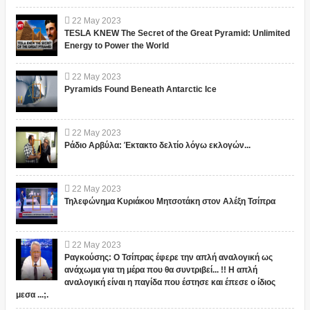
22
May
2023
TESLA KNEW The Secret of the Great Pyramid: Unlimited
Energy to Power the World
22
May
2023
Pyramids Found Beneath Antarctic Ice
22
May
2023
Ράδιο Αρβύλα: Έκτακτο δελτίο λόγω εκλογών...
22
May
2023
Τηλεφώνημα Κυριάκου Μητσοτάκη στον Αλέξη Τσίπρα
22
May
2023
Ραγκούσης: Ο Τσίπρας έφερε την απλή αναλογική ως
ανάχωμα για τη μέρα που θα συντριβεί... !! Η απλή
αναλογική είναι η παγίδα που έστησε και έπεσε ο ίδιος
μεσα ...;.