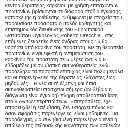
κέντρα θεραπείας καρκίνου με χρήση επιταχυντών
πρωτονίων βρίσκονται σε διάφορα στάδια έγκρισης
κατασκευής η ανάθεσης. "Σύμφωνα με στοιχεία που
παρουσίασε πρόσφατα ο Ιταλός καθηγητής και
επιστημονικός διευθυντής του Ευρωπαϊκού
Ινστιτούτου Ογκολογίας Roberto Orecchia , στις
επόμενες δεκαετίες ένας άνδρας στους 16 θα
νοσήσει από καρκίνο του προστάτη. Με τη θεραπεία
πρωτονίων είναι εφικτή η αντιμετώπιση του
καρκίνου του προστάτη σε 5 μέρες αντί για 8
εβδομάδες με συμβατική ακτινοθεραπεία ,ενώ
παράλληλα τα ποσοστά επιτυχίας είναι πολύ μεγάλα
και οι παρενέργειες της θεραπείας ελάχιστες έως
μηδαμινές. Η νέα αυτή έξυπνη και ήπια
ακτινοθεραπεία υπόσχεται σήμερα (αν βέβαια η
διάγνωση είναι έγκαιρη) πλήρη αποθεραπεία-ίαση
στο 95% των περιπτώσεων. Επιπρόσθετα, έχει
αποφευχθεί η επέμβαση, δεν υπάρχει πόνος και
όσον αφορά τις παρενέργειες, είναι μηδαμινές. Για
παράδειγμα, μια συνηθισμένη παρενέργεια είναι η
απώλεια της σεξουαλικής ικανότητας των ασθενών