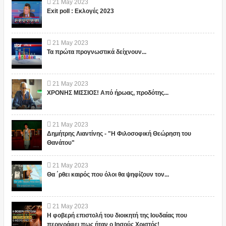
21
May
2023
Exit poll : Εκλογές 2023
21
May
2023
Τα πρώτα προγνωστικά δείχνουν...
21
May
2023
ΧΡΟΝΗΣ ΜΙΣΣΙΟΣ! Από ήρωας, προδότης...
21
May
2023
Δημήτρης Λιαντίνης - "Η Φιλοσοφική Θεώρηση του
Θανάτου"
21
May
2023
Θα ΄ρθει καιρός που όλοι θα ψηφίζουν τον...
21
May
2023
Η φοβερή επιστολή του διοικητή της Ιουδαίας που
περιγράφει πως ήταν ο Ιησούς Χριστός!