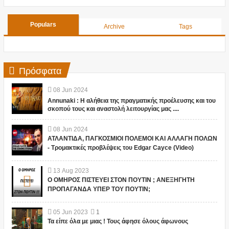
Populars
Archive
Tags
Πρόσφατα
08
Jun
2024
Annunaki : Η αλήθεια της πραγματικής προέλευσης και του
σκοπού τους και αναστολή λειτουργίας μας ....
08
Jun
2024
ΑΤΛΑΝΤΙΔΑ, ΠΑΓΚΟΣΜΙΟΙ ΠΟΛΕΜΟΙ ΚΑΙ ΑΛΛΑΓΗ ΠΟΛΩΝ
- Τρομακτικές προβλέψεις του Edgar Cayce (Video)
13
Aug
2023
Ο ΟΜΗΡΟΣ ΠΙΣΤΕΥΕΙ ΣΤΟΝ ΠΟΥΤΙΝ ; ΑΝΕΞΗΓΗΤΗ
ΠΡΟΠΑΓΑΝΔΑ ΥΠΕΡ ΤΟΥ ΠΟΥΤΙΝ;
05
Jun
2023
1
Τα είπε όλα με μιας ! Τους άφησε όλους άφωνους