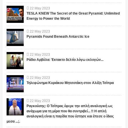
22
May
2023
TESLA KNEW The Secret of the Great Pyramid: Unlimited
Energy to Power the World
22
May
2023
Pyramids Found Beneath Antarctic Ice
22
May
2023
Ράδιο Αρβύλα: Έκτακτο δελτίο λόγω εκλογών...
22
May
2023
Τηλεφώνημα Κυριάκου Μητσοτάκη στον Αλέξη Τσίπρα
22
May
2023
Ραγκούσης: Ο Τσίπρας έφερε την απλή αναλογική ως
ανάχωμα για τη μέρα που θα συντριβεί... !! Η απλή
αναλογική είναι η παγίδα που έστησε και έπεσε ο ίδιος
μεσα ...;.