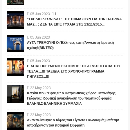
05
Jun
2023
1
"ΣΧΕΔΙΟ ΛΕΩΝΙΔΑΣ": ΤΙ ΕΤΟΙΜΑΖΟΥΝ ΓΙΑ ΤΗΝ ΠΑΤΡΙΔΑ
ΜΑΣ... ; ΔΕΝ ΤΑ ΕΙΠΕ ΤΥΧΑΙΑ ΣΤΙΣ 13/11/2015...
05
Jun
2023
ΑΥΤΑ ΤΡΕΜΟΥΝ! Οι Έλληνες και η Άγνωστη Ιερατική
σχέση!(ΒΙΝΤΕΟ)
05
Jun
2023
Η ΑΠΑΓΟΡΕΥΜΕΝΗ ΕΚΠΟΜΠΗ! ΤΟ ΑΓΝΩΣΤΟ ΑΤΙΑ ΤΟΥ
ΤΕΣΛΑ....!!! ΤΑΞΙΔΙΑ ΣΤΟ ΧΡΟΝΟ-ΠΡΟΓΡΑΜΜΑ
ΠΗΓΑΣΟΣ...!!!
22
May
2023
Καζάνι που “Βράζει” ο Πατριωτικος χώρος! Μπινιάρης
Γιώργος: Ιδρυτική ανακοίνωση του πολιτικού φορέα
ΕΛΛΗΝΙ.Σ-ΕΛΛΗΝΙΚΗ ΣΥΜΜΑΧΙΑ
22
May
2023
Ανακαλύφθηκε ο τάφος του Γίγαντα Γκιλγκαμές μετά την
αποξήρανση του ποταμού Ευφράτη;