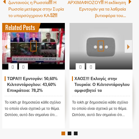
ζωντανούς η Ρωσσία!!!! Η
ΑΡΧΙΜΑΦΙΟΖΟΥ!!! Η εκδίκηση
Ρωσσία μετέφερε στην Συρία
Ερντογάν για τα λαθραία
το υπερσύγχρονο ΚΑ-52!!!
βυτιοφόρα του...
Related Posts
ΤΩΡΑ!!! Ερντογάν: 50,60%
ΧΑΟΣ!!! Εκλογές στην
Κιλιτσντάρογλου: 43,60%
Τουρκία: Ο Κιλιτσντάρογλου
Επικράτεια: 78,2%
αμφισβητεί τα
αποτελέσματα θα γίνουν
ενστάσεις...
Το iokh.gr δημοσιεύει κάθε σχόλιο
Το iokh.gr δημοσιεύει κάθε σχόλιο
το οποίο είναι σχετικό με το θέμα.
το οποίο είναι σχετικό με το θέμα.
Ωστόσο, αυτό δεν σημαίνει ότι...
Ωστόσο, αυτό δεν σημαίνει ότι...