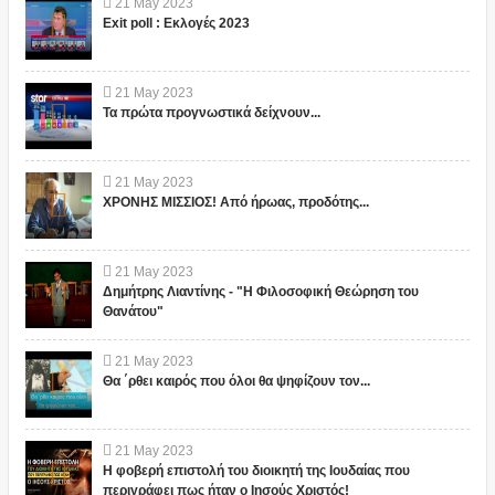
21
May
2023
Exit poll : Εκλογές 2023
21
May
2023
Τα πρώτα προγνωστικά δείχνουν...
21
May
2023
ΧΡΟΝΗΣ ΜΙΣΣΙΟΣ! Από ήρωας, προδότης...
21
May
2023
Δημήτρης Λιαντίνης - "Η Φιλοσοφική Θεώρηση του
Θανάτου"
21
May
2023
Θα ΄ρθει καιρός που όλοι θα ψηφίζουν τον...
21
May
2023
Η φοβερή επιστολή του διοικητή της Ιουδαίας που
περιγράφει πως ήταν ο Ιησούς Χριστός!