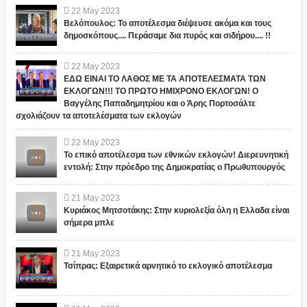
22
May
2023
Βελόπουλος: Το αποτέλεσμα διέψευσε ακόμα και τους
δημοσκόπους.... Περάσαμε δια πυρός και σιδήρου.... !!
22
May
2023
ΕΔΩ ΕΙΝΑΙ ΤΟ ΛΑΘΟΣ ΜΕ ΤΑ ΑΠΟΤΕΛΕΣΜΑΤΑ ΤΩΝ
ΕΚΛΟΓΩΝ!!! ΤΟ ΠΡΩΤΟ ΗΜΙΧΡΟΝΟ ΕΚΛΟΓΩΝ! Ο
Βαγγέλης Παπαδημητρίου και ο Άρης Πορτοσάλτε
σχολιάζουν τα αποτελέσματα των εκλογών
22
May
2023
Το επικό αποτέλεσμα των εθνικών εκλογών! Διερευνητική
εντολή: Στην πρόεδρο της Δημοκρατίας ο Πρωθυπουργός
21
May
2023
Κυριάκος Μητσοτάκης: Στην κυριολεξία όλη η Ελλαδα είναι
σήμερα μπλε
21
May
2023
Τσίπρας: Εξαιρετικά αρνητικό το εκλογικό αποτέλεσμα