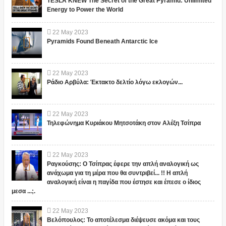
TESLA KNEW The Secret of the Great Pyramid: Unlimited
Energy to Power the World
22
May
2023
Pyramids Found Beneath Antarctic Ice
22
May
2023
Ράδιο Αρβύλα: Έκτακτο δελτίο λόγω εκλογών...
22
May
2023
Τηλεφώνημα Κυριάκου Μητσοτάκη στον Αλέξη Τσίπρα
22
May
2023
Ραγκούσης: Ο Τσίπρας έφερε την απλή αναλογική ως
ανάχωμα για τη μέρα που θα συντριβεί... !! Η απλή
αναλογική είναι η παγίδα που έστησε και έπεσε ο ίδιος
μεσα ...;.
22
May
2023
Βελόπουλος: Το αποτέλεσμα διέψευσε ακόμα και τους