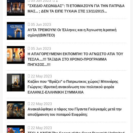
05
Jun
2023
1
"ΣΧΕΔΙΟ ΛΕΩΝΙΔΑΣ": ΤΙ ΕΤΟΙΜΑΖΟΥΝ ΓΙΑ ΤΗΝ ΠΑΤΡΙΔΑ
ΜΑΣ... ; ΔΕΝ ΤΑ ΕΙΠΕ ΤΥΧΑΙΑ ΣΤΙΣ 13/11/2015...
05
Jun
2023
ΑΥΤΑ ΤΡΕΜΟΥΝ! Οι Έλληνες και η Άγνωστη Ιερατική
σχέση!(ΒΙΝΤΕΟ)
05
Jun
2023
Η ΑΠΑΓΟΡΕΥΜΕΝΗ ΕΚΠΟΜΠΗ! ΤΟ ΑΓΝΩΣΤΟ ΑΤΙΑ ΤΟΥ
ΤΕΣΛΑ....!!! ΤΑΞΙΔΙΑ ΣΤΟ ΧΡΟΝΟ-ΠΡΟΓΡΑΜΜΑ
ΠΗΓΑΣΟΣ...!!!
22
May
2023
Καζάνι που “Βράζει” ο Πατριωτικος χώρος! Μπινιάρης
Γιώργος: Ιδρυτική ανακοίνωση του πολιτικού φορέα
ΕΛΛΗΝΙ.Σ-ΕΛΛΗΝΙΚΗ ΣΥΜΜΑΧΙΑ
22
May
2023
Ανακαλύφθηκε ο τάφος του Γίγαντα Γκιλγκαμές μετά την
αποξήρανση του ποταμού Ευφράτη;
22
May
2023