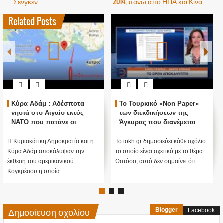
Σένγκεν
2014, πάνω από ΗΠΑ και Κίνα
Related Posts
Κύρα Αδάμ : Αδέσποτα
Το Τουρκικό «Non Paper»
νησιά στο Αιγαίο εκτός
των διεκδικήσεων της
ΝΑΤΟ που πατάνε οι
Άγκυρας που διανέμεται
Τούρκοι με την συνθήκη της
στις ξένες πρεσβείες
Λωζάνης...
Η Κυριακάτικη Δημοκρατία και η
Το iokh.gr δημοσιεύει κάθε σχόλιο
Κύρα Αδάμ αποκάλυψαν την
το οποίο είναι σχετικό με το θέμα.
έκθεση του αμερικανικού
Ωστόσο, αυτό δεν σημαίνει ότι...
Κογκρέσου η οποία ...
Δημοσίευση σχολίου
Blogger
Facebook