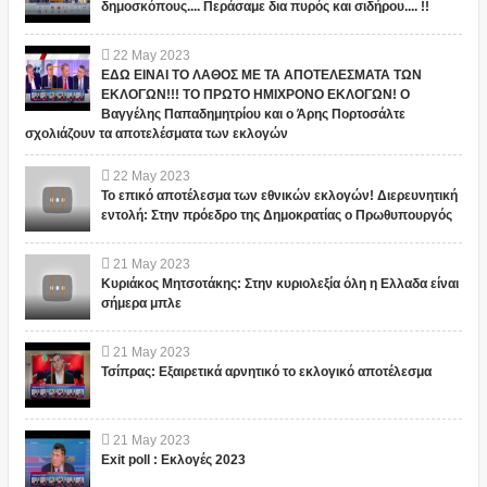
δημοσκόπους.... Περάσαμε δια πυρός και σιδήρου.... !!
22
May
2023
ΕΔΩ ΕΙΝΑΙ ΤΟ ΛΑΘΟΣ ΜΕ ΤΑ ΑΠΟΤΕΛΕΣΜΑΤΑ ΤΩΝ
ΕΚΛΟΓΩΝ!!! ΤΟ ΠΡΩΤΟ ΗΜΙΧΡΟΝΟ ΕΚΛΟΓΩΝ! Ο
Βαγγέλης Παπαδημητρίου και ο Άρης Πορτοσάλτε
σχολιάζουν τα αποτελέσματα των εκλογών
22
May
2023
Το επικό αποτέλεσμα των εθνικών εκλογών! Διερευνητική
εντολή: Στην πρόεδρο της Δημοκρατίας ο Πρωθυπουργός
21
May
2023
Κυριάκος Μητσοτάκης: Στην κυριολεξία όλη η Ελλαδα είναι
σήμερα μπλε
21
May
2023
Τσίπρας: Εξαιρετικά αρνητικό το εκλογικό αποτέλεσμα
21
May
2023
Exit poll : Εκλογές 2023