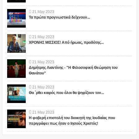
21
May
2023
Τα πρώτα προγνωστικά δείχνουν...
21
May
2023
ΧΡΟΝΗΣ ΜΙΣΣΙΟΣ! Από ήρωας, προδότης...
21
May
2023
Δημήτρης Λιαντίνης - "Η Φιλοσοφική Θεώρηση του
Θανάτου"
21
May
2023
Θα ΄ρθει καιρός που όλοι θα ψηφίζουν τον...
21
May
2023
Η φοβερή επιστολή του διοικητή της Ιουδαίας που
περιγράφει πως ήταν ο Ιησούς Χριστός!