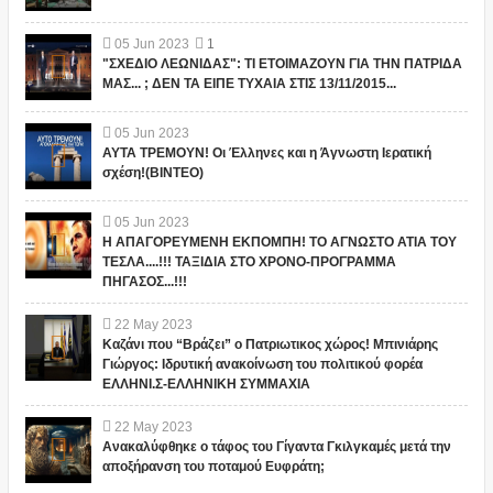
05
Jun
2023
1
"ΣΧΕΔΙΟ ΛΕΩΝΙΔΑΣ": ΤΙ ΕΤΟΙΜΑΖΟΥΝ ΓΙΑ ΤΗΝ ΠΑΤΡΙΔΑ
ΜΑΣ... ; ΔΕΝ ΤΑ ΕΙΠΕ ΤΥΧΑΙΑ ΣΤΙΣ 13/11/2015...
05
Jun
2023
ΑΥΤΑ ΤΡΕΜΟΥΝ! Οι Έλληνες και η Άγνωστη Ιερατική
σχέση!(ΒΙΝΤΕΟ)
05
Jun
2023
Η ΑΠΑΓΟΡΕΥΜΕΝΗ ΕΚΠΟΜΠΗ! ΤΟ ΑΓΝΩΣΤΟ ΑΤΙΑ ΤΟΥ
ΤΕΣΛΑ....!!! ΤΑΞΙΔΙΑ ΣΤΟ ΧΡΟΝΟ-ΠΡΟΓΡΑΜΜΑ
ΠΗΓΑΣΟΣ...!!!
22
May
2023
Καζάνι που “Βράζει” ο Πατριωτικος χώρος! Μπινιάρης
Γιώργος: Ιδρυτική ανακοίνωση του πολιτικού φορέα
ΕΛΛΗΝΙ.Σ-ΕΛΛΗΝΙΚΗ ΣΥΜΜΑΧΙΑ
22
May
2023
Ανακαλύφθηκε ο τάφος του Γίγαντα Γκιλγκαμές μετά την
αποξήρανση του ποταμού Ευφράτη;