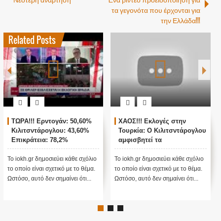
τα γεγονότα που έρχονται για
την Ελλάδα!!!
Related Posts
ΤΩΡΑ!!! Ερντογάν: 50,60%
ΧΑΟΣ!!! Εκλογές στην
Κιλιτσντάρογλου: 43,60%
Τουρκία: Ο Κιλιτσντάρογλου
Επικράτεια: 78,2%
αμφισβητεί τα
αποτελέσματα θα γίνουν
ενστάσεις...
Το iokh.gr δημοσιεύει κάθε σχόλιο
Το iokh.gr δημοσιεύει κάθε σχόλιο
το οποίο είναι σχετικό με το θέμα.
το οποίο είναι σχετικό με το θέμα.
Ωστόσο, αυτό δεν σημαίνει ότι...
Ωστόσο, αυτό δεν σημαίνει ότι...