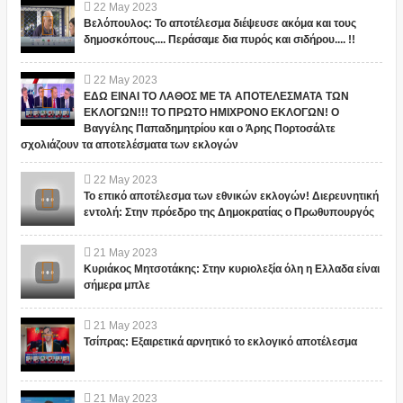
22
May
2023
Βελόπουλος: Το αποτέλεσμα διέψευσε ακόμα και τους
δημοσκόπους.... Περάσαμε δια πυρός και σιδήρου.... !!
22
May
2023
ΕΔΩ ΕΙΝΑΙ ΤΟ ΛΑΘΟΣ ΜΕ ΤΑ ΑΠΟΤΕΛΕΣΜΑΤΑ ΤΩΝ
ΕΚΛΟΓΩΝ!!! ΤΟ ΠΡΩΤΟ ΗΜΙΧΡΟΝΟ ΕΚΛΟΓΩΝ! Ο
Βαγγέλης Παπαδημητρίου και ο Άρης Πορτοσάλτε
σχολιάζουν τα αποτελέσματα των εκλογών
22
May
2023
Το επικό αποτέλεσμα των εθνικών εκλογών! Διερευνητική
εντολή: Στην πρόεδρο της Δημοκρατίας ο Πρωθυπουργός
21
May
2023
Κυριάκος Μητσοτάκης: Στην κυριολεξία όλη η Ελλαδα είναι
σήμερα μπλε
21
May
2023
Τσίπρας: Εξαιρετικά αρνητικό το εκλογικό αποτέλεσμα
21
May
2023