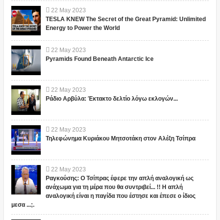
22
May
2023
TESLA KNEW The Secret of the Great Pyramid: Unlimited
Energy to Power the World
22
May
2023
Pyramids Found Beneath Antarctic Ice
22
May
2023
Ράδιο Αρβύλα: Έκτακτο δελτίο λόγω εκλογών...
22
May
2023
Τηλεφώνημα Κυριάκου Μητσοτάκη στον Αλέξη Τσίπρα
22
May
2023
Ραγκούσης: Ο Τσίπρας έφερε την απλή αναλογική ως
ανάχωμα για τη μέρα που θα συντριβεί... !! Η απλή
αναλογική είναι η παγίδα που έστησε και έπεσε ο ίδιος
μεσα ...;.