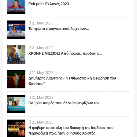
Exit poll : Εκλογές 2023
21
May
2023
Τα πρώτα προγνωστικά δείχνουν...
21
May
2023
ΧΡΟΝΗΣ ΜΙΣΣΙΟΣ! Από ήρωας, προδότης...
21
May
2023
Δημήτρης Λιαντίνης - "Η Φιλοσοφική Θεώρηση του
Θανάτου"
21
May
2023
Θα ΄ρθει καιρός που όλοι θα ψηφίζουν τον...
21
May
2023
Η φοβερή επιστολή του διοικητή της Ιουδαίας που
περιγράφει πως ήταν ο Ιησούς Χριστός!