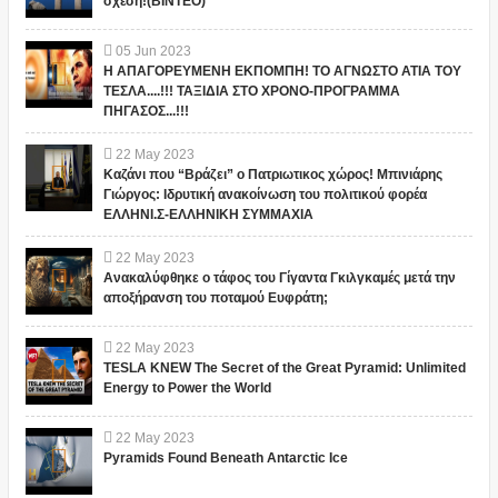
σχέση!(ΒΙΝΤΕΟ)
05
Jun
2023
Η ΑΠΑΓΟΡΕΥΜΕΝΗ ΕΚΠΟΜΠΗ! ΤΟ ΑΓΝΩΣΤΟ ΑΤΙΑ ΤΟΥ
ΤΕΣΛΑ....!!! ΤΑΞΙΔΙΑ ΣΤΟ ΧΡΟΝΟ-ΠΡΟΓΡΑΜΜΑ
ΠΗΓΑΣΟΣ...!!!
22
May
2023
Καζάνι που “Βράζει” ο Πατριωτικος χώρος! Μπινιάρης
Γιώργος: Ιδρυτική ανακοίνωση του πολιτικού φορέα
ΕΛΛΗΝΙ.Σ-ΕΛΛΗΝΙΚΗ ΣΥΜΜΑΧΙΑ
22
May
2023
Ανακαλύφθηκε ο τάφος του Γίγαντα Γκιλγκαμές μετά την
αποξήρανση του ποταμού Ευφράτη;
22
May
2023
TESLA KNEW The Secret of the Great Pyramid: Unlimited
Energy to Power the World
22
May
2023
Pyramids Found Beneath Antarctic Ice