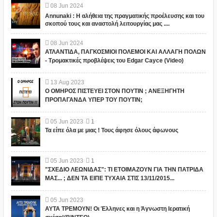
08
Jun
2024
Annunaki : Η αλήθεια της πραγματικής προέλευσης και του
σκοπού τους και αναστολή λειτουργίας μας ....
08
Jun
2024
ΑΤΛΑΝΤΙΔΑ, ΠΑΓΚΟΣΜΙΟΙ ΠΟΛΕΜΟΙ ΚΑΙ ΑΛΛΑΓΗ ΠΟΛΩΝ
- Τρομακτικές προβλέψεις του Edgar Cayce (Video)
13
Aug
2023
Ο ΟΜΗΡΟΣ ΠΙΣΤΕΥΕΙ ΣΤΟΝ ΠΟΥΤΙΝ ; ΑΝΕΞΗΓΗΤΗ
ΠΡΟΠΑΓΑΝΔΑ ΥΠΕΡ ΤΟΥ ΠΟΥΤΙΝ;
05
Jun
2023
1
Τα είπε όλα με μιας ! Τους άφησε όλους άφωνους
05
Jun
2023
1
"ΣΧΕΔΙΟ ΛΕΩΝΙΔΑΣ": ΤΙ ΕΤΟΙΜΑΖΟΥΝ ΓΙΑ ΤΗΝ ΠΑΤΡΙΔΑ
ΜΑΣ... ; ΔΕΝ ΤΑ ΕΙΠΕ ΤΥΧΑΙΑ ΣΤΙΣ 13/11/2015...
05
Jun
2023
ΑΥΤΑ ΤΡΕΜΟΥΝ! Οι Έλληνες και η Άγνωστη Ιερατική