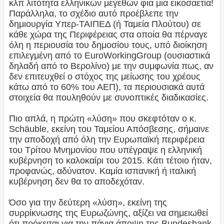
κλπ λιτότητα ελληνικών μεγεθών φια μια εικοσαετία!
Παράλληλα, το σχέδιο αυτό προέβλεπε την
δημιουργία Υπερ-ΤΑΙΠΕΔ (ή Ταμεία Πλούτου) σε
κάθε χώρα της Περιφέρειας στα οποία θα πέρναγε
όλη η περιουσία του δημοσίου τους, υπό διοίκηση
επιλεγμένη από το EuroWorkingGroup (ουσιαστικά
δηλαδή από το Βερολίνο) με την συμφωνία πως, αν
δεν επιτευχθεί ο στόχος της μείωσης του χρέους
κάτω από το 60% του ΑΕΠ), τα περιουσιακά αυτά
στοιχεία θα πουληθούν με συνοπτικές διαδικασίες.
Πιο απλά, η πρώτη «λύση» που σκεφτόταν ο κ.
Schäuble, εκείνη του Ταμείου Απόσβεσης, σήμαινε
την αποδοχή από όλη την Ευρωπαϊκή περιφέρεια
του Τρίτου Μνημονίου που υπέγραψε η ελληνική
κυβέρνηση το καλοκαίρι του 2015. Κάτι τέτοιο ήταν,
προφανώς, αδύνατον. Καμία ισπανική ή ιταλική
κυβέρνηση δεν θα το αποδεχόταν.
Όσο για την δεύτερη «λύση», εκείνη της
συρρίκνωσης της Ευρωζώνης, αξίζει να σημειωθεί
ότι πρόκειται για την πάγια άποψη της Bundesbank,