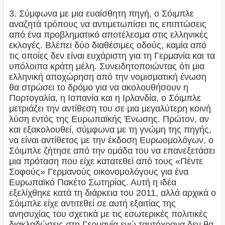
3. Σύμφωνα με μια ευαίσθητη πηγή, ο Σόιμπλε
αναζητά τρόπους να αντιμετωπίσει τις επιπτώσεις
από ένα προβληματικό αποτέλεσμα στις ελληνικές
εκλογές. Βλέπει δύο διαθέσιμες οδούς, καμία από
τις οποίες δεν είναι ευχάριστη για τη Γερμανία και τα
υπόλοιπα κράτη μέλη. Συνειδητοποιώντας ότι μια
ελληνική αποχώρηση από την νομισματική ένωση
θα στρώσει το δρόμο για να ακολουθήσουν η
Πορτογαλία, η Ισπανία και η Ιρλανδία, ο Σόιμπλε
μετριάζει την αντίθεση του σε μια μεγαλύτερη κοινή
λύση εντός της Ευρωπαϊκής Ένωσης. Πρώτον, αν
και εξακολουθεί, σύμφωνα με τη γνώμη της πηγής,
να είναι αντίθετος με την έκδοση Ευρωομολόγων, ο
Σόιμπλε ζήτησε από την ομάδα του να επανεξετάσει
μια πρόταση που είχε κατατεθεί από τους «Πέντε
Σοφούς» Γερμανούς οικονομολόγους για ένα
Ευρωπαϊκό Πακέτο Σωτηρίας. Αυτή η ιδέα
εξελίχθηκε κατά τη διάρκεια του 2011, αλλά αρχικά ο
Σόιμπλε είχε αντιτεθεί σε αυτή εξαιτίας της
ανησυχίας του σχετικά με τις εσωτερικές πολιτικές
διακλαδώσεις στη Γερμανία ενώ ταυτόχρονα δεν θα