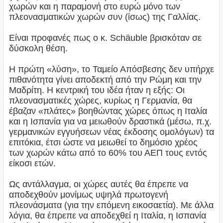
χωρών και η παραμονή στο ευρώ μόνο των
πλεονασματικών χωρών συν (ίσως) της Γαλλίας.
Είναι προφανές πως ο κ. Schäuble βρισκόταν σε
δύσκολη θέση.
Η πρώτη «λύση», το Ταμείο Απόσβεσης δεν υπήρχε
πιθανότητα γίνει αποδεκτή από την Ρώμη και την
Μαδρίτη. Η κεντρική του ιδέα ήταν η εξής: Οι
πλεονασματικές χώρες, κυρίως η Γερμανία, θα
έβαζαν «πλάτες» βοηθώντας χώρες όπως η Ιταλία
και η Ισπανία για να μειωθούν δραστικά (μέσω, π.χ.
γερμανικών εγγυήσεων νέας έκδοσης ομολόγων) τα
επιτόκια, έτσι ώστε να μειωθεί το δημόσιο χρέος
των χωρών κάτω από το 60% του ΑΕΠ τους εντός
είκοσι ετών.
Ως αντάλλαγμα, οι χώρες αυτές θα έπρεπε να
αποδεχθούν μονίμως υψηλά πρωτογενή
πλεονάσματα (για την επόμενη εικοσαετία). Με άλλα
λόγια, θα έπρεπε να αποδεχθεί η Ιταλία, η Ισπανία