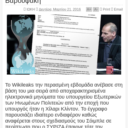
ΙΩΚΗ
Δευτέρα, Μαρτίου 21, 2016
A
+
A
-
Print
Email
Το Wikileaks την περασμένη εβδομάδα ανέβασε στη
βάση του μια σειρά από αποχαρακτηρισμένα
ηλεκτρονικά μηνύματα του υπουργείου Εξωτερικών
των Ηνωμένων Πολιτειών από την εποχή που
υπουργός ήταν η Χίλαρι Κλίντον. Το έγγραφο
παρουσιάζει ιδιαίτερο ενδιαφέρον καθώς
αναφέρεται στους σχεδιασμούς του Σόιμπλε σε
περίπτωση που ο ΣΥΡΙΖΑ έπαιρνε τότε την