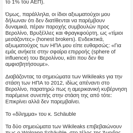
το 1% του ΑΕΠ).
Όμως, παράλληλα, οι ίδιοι αξιωματούχοι μου
δήλωναν ότι δεν διατίθενται να παρέμβουν
δυναμικά, πέραν παροχής συμβουλών προς
Βερολίνο, Βρυξέλλες και Φραγκφούρτη, ως «τίμιοι
μεσάζοντες» (honest brokers). Ενδεικτικά,
αξιωματούχος των ΗΠΑ μου είπε ευθαρσώς: «Για
εμάς ανήκετε στην σφαίρα επιρροής (sphere of
influence) του Βερολίνου, κάτι που δεν θα
αμφισβητήσουμε».
Διαβάζοντας τα σημειώματα των Wikileaks για την
στάση των ΗΠΑ το 2012, ιδίως απέναντι στο
Βερολίνο, παρατηρώ πως η αμερικανική κυβέρνηση
παρέμεινε συνεπής στην στάση της από τότε:
Επικρίνει αλλά δεν παρεμβαίνει.
Το «δίλημμα» του κ. Schäuble
Τα δύο σημειώματα των Wikileaks επιβεβαιώνουν
πως ο Wolgang Schäuble, στο τέλος της Άνοιξης