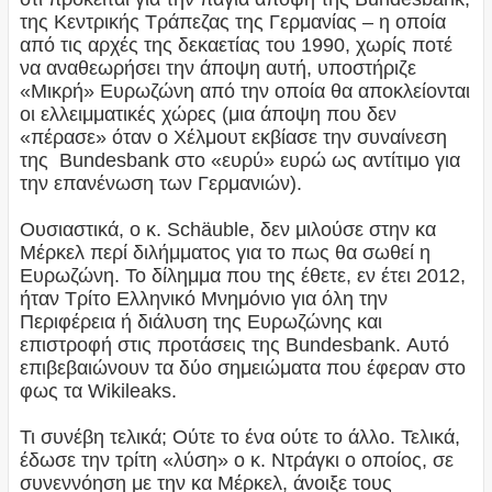
της Κεντρικής Τράπεζας της Γερμανίας – η οποία
από τις αρχές της δεκαετίας του 1990, χωρίς ποτέ
να αναθεωρήσει την άποψη αυτή, υποστήριζε
«Μικρή» Ευρωζώνη από την οποία θα αποκλείονται
οι ελλειμματικές χώρες (μια άποψη που δεν
«πέρασε» όταν ο Χέλμουτ εκβίασε την συναίνεση
της Bundesbank στο «ευρύ» ευρώ ως αντίτιμο για
την επανένωση των Γερμανιών).
Ουσιαστικά, ο κ. Schäuble, δεν μιλούσε στην κα
Μέρκελ περί διλήμματος για το πως θα σωθεί η
Ευρωζώνη. Το δίλημμα που της έθετε, εν έτει 2012,
ήταν Τρίτο Ελληνικό Μνημόνιο για όλη την
Περιφέρεια ή διάλυση της Ευρωζώνης και
επιστροφή στις προτάσεις της Bundesbank. Αυτό
επιβεβαιώνουν τα δύο σημειώματα που έφεραν στο
φως τα Wikileaks.
Τι συνέβη τελικά; Ούτε το ένα ούτε το άλλο. Τελικά,
έδωσε την τρίτη «λύση» ο κ. Ντράγκι ο οποίος, σε
συνεννόηση με την κα Μέρκελ, άνοιξε τους