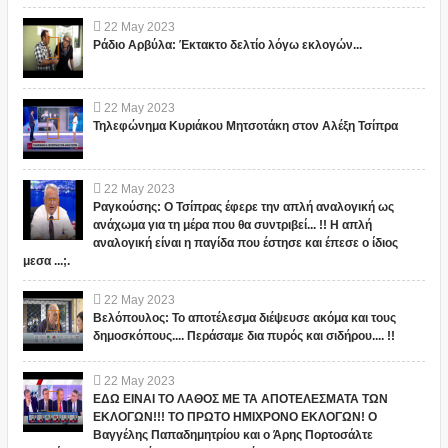
22
May
2023
Ράδιο Αρβύλα: Έκτακτο δελτίο λόγω εκλογών...
22
May
2023
Τηλεφώνημα Κυριάκου Μητσοτάκη στον Αλέξη Τσίπρα
22
May
2023
Ραγκούσης: Ο Τσίπρας έφερε την απλή αναλογική ως
ανάχωμα για τη μέρα που θα συντριβεί... !! Η απλή
αναλογική είναι η παγίδα που έστησε και έπεσε ο ίδιος
μεσα ...;.
22
May
2023
Βελόπουλος: Το αποτέλεσμα διέψευσε ακόμα και τους
δημοσκόπους.... Περάσαμε δια πυρός και σιδήρου.... !!
22
May
2023
ΕΔΩ ΕΙΝΑΙ ΤΟ ΛΑΘΟΣ ΜΕ ΤΑ ΑΠΟΤΕΛΕΣΜΑΤΑ ΤΩΝ
ΕΚΛΟΓΩΝ!!! ΤΟ ΠΡΩΤΟ ΗΜΙΧΡΟΝΟ ΕΚΛΟΓΩΝ! Ο
Βαγγέλης Παπαδημητρίου και ο Άρης Πορτοσάλτε