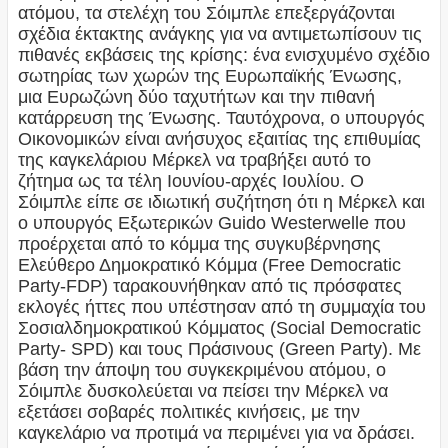
ατόμου, τα στελέχη του Σόιμπλε επεξεργάζονται
σχέδια έκτακτης ανάγκης για να αντιμετωπίσουν τις
πιθανές εκβάσεις της κρίσης: ένα ενισχυμένο σχέδιο
σωτηρίας των χωρών της Ευρωπαϊκής Ένωσης,
μια Ευρωζώνη δύο ταχυτήτων και την πιθανή
κατάρρευση της Ένωσης. Ταυτόχρονα, ο υπουργός
Οικονομικών είναι ανήσυχος εξαιτίας της επιθυμίας
της καγκελάριου Μέρκελ να τραβήξει αυτό το
ζήτημα ως τα τέλη Ιουνίου-αρχές Ιουλίου. Ο
Σόιμπλε είπε σε ιδιωτική συζήτηση ότι η Μέρκελ και
ο υπουργός Εξωτερικών Guido Westerwelle που
προέρχεται από το κόμμα της συγκυβέρνησης
Ελεύθερο Δημοκρατικό Κόμμα (Free Democratic
Party-FDP) ταρακουνήθηκαν από τις πρόσφατες
εκλογές ήττες που υπέστησαν από τη συμμαχία του
Σοσιαλδημοκρατικού Κόμματος (Social Democratic
Party- SPD) και τους Πράσινους (Green Party). Με
βάση την άποψη του συγκεκριμένου ατόμου, ο
Σόιμπλε δυσκολεύεται να πείσει την Μέρκελ να
εξετάσει σοβαρές πολιτικές κινήσεις, με την
καγκελάριο να προτιμά να περιμένει για να δράσει.