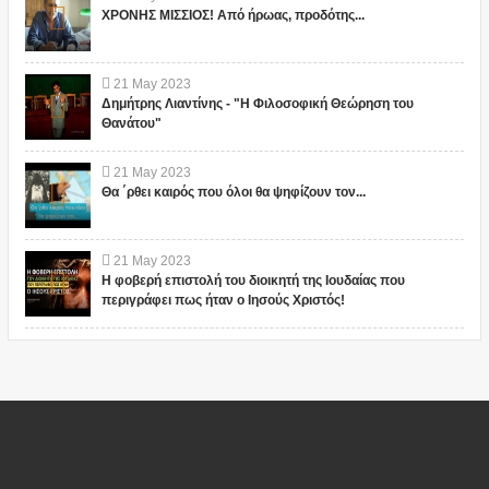
ΧΡΟΝΗΣ ΜΙΣΣΙΟΣ! Από ήρωας, προδότης...
21
May
2023
Δημήτρης Λιαντίνης - "Η Φιλοσοφική Θεώρηση του
Θανάτου"
21
May
2023
Θα ΄ρθει καιρός που όλοι θα ψηφίζουν τον...
21
May
2023
Η φοβερή επιστολή του διοικητή της Ιουδαίας που
περιγράφει πως ήταν ο Ιησούς Χριστός!