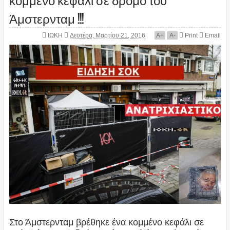
Άμστερνταμ !!!
ΙΩΚΗ
Δευτέρα, Μαρτίου 21, 2016
A
+
A
-
Print
Email
Στο Άμστερνταμ βρέθηκε ένα κομμένο κεφάλι σε