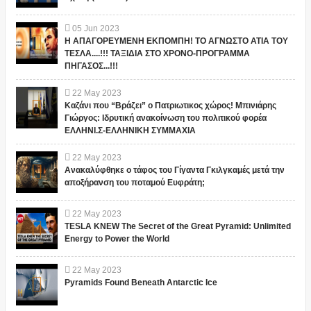
05
Jun
2023
Η ΑΠΑΓΟΡΕΥΜΕΝΗ ΕΚΠΟΜΠΗ! ΤΟ ΑΓΝΩΣΤΟ ΑΤΙΑ ΤΟΥ
ΤΕΣΛΑ....!!! ΤΑΞΙΔΙΑ ΣΤΟ ΧΡΟΝΟ-ΠΡΟΓΡΑΜΜΑ
ΠΗΓΑΣΟΣ...!!!
22
May
2023
Καζάνι που “Βράζει” ο Πατριωτικος χώρος! Μπινιάρης
Γιώργος: Ιδρυτική ανακοίνωση του πολιτικού φορέα
ΕΛΛΗΝΙ.Σ-ΕΛΛΗΝΙΚΗ ΣΥΜΜΑΧΙΑ
22
May
2023
Ανακαλύφθηκε ο τάφος του Γίγαντα Γκιλγκαμές μετά την
αποξήρανση του ποταμού Ευφράτη;
22
May
2023
TESLA KNEW The Secret of the Great Pyramid: Unlimited
Energy to Power the World
22
May
2023
Pyramids Found Beneath Antarctic Ice