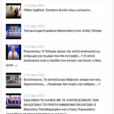
22
May
2023
Ράδιο Αρβύλα: Έκτακτο δελτίο λόγω εκλογών...
22
May
2023
Τηλεφώνημα Κυριάκου Μητσοτάκη στον Αλέξη Τσίπρα
22
May
2023
Ραγκούσης: Ο Τσίπρας έφερε την απλή αναλογική ως
ανάχωμα για τη μέρα που θα συντριβεί... !! Η απλή
αναλογική είναι η παγίδα που έστησε και έπεσε ο ίδιος
μεσα ...;.
22
May
2023
Βελόπουλος: Το αποτέλεσμα διέψευσε ακόμα και τους
δημοσκόπους.... Περάσαμε δια πυρός και σιδήρου.... !!
22
May
2023
ΕΔΩ ΕΙΝΑΙ ΤΟ ΛΑΘΟΣ ΜΕ ΤΑ ΑΠΟΤΕΛΕΣΜΑΤΑ ΤΩΝ
ΕΚΛΟΓΩΝ!!! ΤΟ ΠΡΩΤΟ ΗΜΙΧΡΟΝΟ ΕΚΛΟΓΩΝ! Ο
Βαγγέλης Παπαδημητρίου και ο Άρης Πορτοσάλτε
σχολιάζουν τα αποτελέσματα των εκλογών