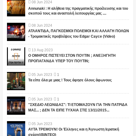
08
Jun
2024
Annunaki : Η αλήθεια της πραγματικής προέλευσης και του
σκοπού τους και αναστολή λειτουργίας μας ....
08
Jun
2024
ΑΤΛΑΝΤΙΔΑ, ΠΑΓΚΟΣΜΙΟΙ ΠΟΛΕΜΟΙ ΚΑΙ ΑΛΛΑΓΗ ΠΟΛΩΝ
- Τρομακτικές προβλέψεις του Edgar Cayce (Video)
13
Aug
2023
Ο ΟΜΗΡΟΣ ΠΙΣΤΕΥΕΙ ΣΤΟΝ ΠΟΥΤΙΝ ; ΑΝΕΞΗΓΗΤΗ
ΠΡΟΠΑΓΑΝΔΑ ΥΠΕΡ ΤΟΥ ΠΟΥΤΙΝ;
05
Jun
2023
1
Τα είπε όλα με μιας ! Τους άφησε όλους άφωνους
05
Jun
2023
1
"ΣΧΕΔΙΟ ΛΕΩΝΙΔΑΣ": ΤΙ ΕΤΟΙΜΑΖΟΥΝ ΓΙΑ ΤΗΝ ΠΑΤΡΙΔΑ
ΜΑΣ... ; ΔΕΝ ΤΑ ΕΙΠΕ ΤΥΧΑΙΑ ΣΤΙΣ 13/11/2015...
05
Jun
2023
ΑΥΤΑ ΤΡΕΜΟΥΝ! Οι Έλληνες και η Άγνωστη Ιερατική
σχέση!(ΒΙΝΤΕΟ)