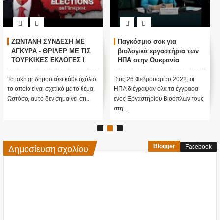
ΖΩΝΤΑΝΗ ΣΥΝΔΕΣΗ ΜΕ
Παγκόσμιο σοκ για
ΑΓΚΥΡΑ - ΘΡΙΛΕΡ ΜΕ ΤΙΣ
βιολογικά εργαστήρια των
ΤΟΥΡΚΙΚΕΣ ΕΚΛΟΓΕΣ !
ΗΠΑ στην Ουκρανία
Το iokh.gr δημοσιεύει κάθε σχόλιο
Στις 26 Φεβρουαρίου 2022, οι
το οποίο είναι σχετικό με το θέμα.
ΗΠΑ διέγραψαν όλα τα έγγραφα
Ωστόσο, αυτό δεν σημαίνει ότι...
ενός Εργαστηρίου Βιοόπλων τους
στη...
Δημοσίευση σχολίου
Blogger
Facebook