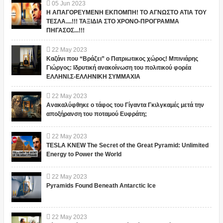
05
Jun
2023
Η ΑΠΑΓΟΡΕΥΜΕΝΗ ΕΚΠΟΜΠΗ! ΤΟ ΑΓΝΩΣΤΟ ΑΤΙΑ ΤΟΥ
ΤΕΣΛΑ....!!! ΤΑΞΙΔΙΑ ΣΤΟ ΧΡΟΝΟ-ΠΡΟΓΡΑΜΜΑ
ΠΗΓΑΣΟΣ...!!!
22
May
2023
Καζάνι που “Βράζει” ο Πατριωτικος χώρος! Μπινιάρης
Γιώργος: Ιδρυτική ανακοίνωση του πολιτικού φορέα
ΕΛΛΗΝΙ.Σ-ΕΛΛΗΝΙΚΗ ΣΥΜΜΑΧΙΑ
22
May
2023
Ανακαλύφθηκε ο τάφος του Γίγαντα Γκιλγκαμές μετά την
αποξήρανση του ποταμού Ευφράτη;
22
May
2023
TESLA KNEW The Secret of the Great Pyramid: Unlimited
Energy to Power the World
22
May
2023
Pyramids Found Beneath Antarctic Ice
22
May
2023