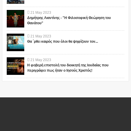
21
May
2023
Δημήτρης Λιαντίνης - "Η Φιλοσοφική Θεώρηση του
Θανάτου"
21
May
2023
Θα ΄ρθει καιρός που όλοι θα ψηφίζουν τον...
21
May
2023
Η φοβερή επιστολή του διοικητή της Ιουδαίας που
περιγράφει πως ήταν ο Ιησούς Χριστός!