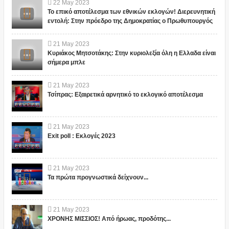
22
May
2023
Το επικό αποτέλεσμα των εθνικών εκλογών! Διερευνητική
εντολή: Στην πρόεδρο της Δημοκρατίας ο Πρωθυπουργός
21
May
2023
Κυριάκος Μητσοτάκης: Στην κυριολεξία όλη η Ελλαδα είναι
σήμερα μπλε
21
May
2023
Τσίπρας: Εξαιρετικά αρνητικό το εκλογικό αποτέλεσμα
21
May
2023
Exit poll : Εκλογές 2023
21
May
2023
Τα πρώτα προγνωστικά δείχνουν...
21
May
2023
ΧΡΟΝΗΣ ΜΙΣΣΙΟΣ! Από ήρωας, προδότης...