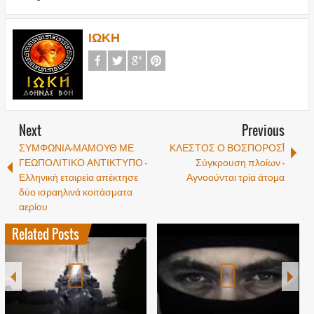
ΙΩΚΗ
Next
Previous
ΣΥΜΦΩΝΙΑ-ΜΑΜΟΥΘ ΜΕ
ΚΛΕΣΤΟΣ Ο ΒΟΣΠΟΡΟΣ!
ΓΕΩΠΟΛΙΤΙΚΟ ΑΝΤΙΚΤΥΠΟ –
Σύγκρουση πλοίων –
Ελληνική εταιρεία απέκτησε
Αγνοούνται τρία άτομα
δύο ισραηλινά κοιτάσματα
αερίου
Related Posts