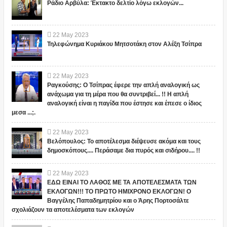
Ράδιο Αρβύλα: Έκτακτο δελτίο λόγω εκλογών...
22
May
2023
Τηλεφώνημα Κυριάκου Μητσοτάκη στον Αλέξη Τσίπρα
22
May
2023
Ραγκούσης: Ο Τσίπρας έφερε την απλή αναλογική ως
ανάχωμα για τη μέρα που θα συντριβεί... !! Η απλή
αναλογική είναι η παγίδα που έστησε και έπεσε ο ίδιος
μεσα ...;.
22
May
2023
Βελόπουλος: Το αποτέλεσμα διέψευσε ακόμα και τους
δημοσκόπους.... Περάσαμε δια πυρός και σιδήρου.... !!
22
May
2023
ΕΔΩ ΕΙΝΑΙ ΤΟ ΛΑΘΟΣ ΜΕ ΤΑ ΑΠΟΤΕΛΕΣΜΑΤΑ ΤΩΝ
ΕΚΛΟΓΩΝ!!! ΤΟ ΠΡΩΤΟ ΗΜΙΧΡΟΝΟ ΕΚΛΟΓΩΝ! Ο
Βαγγέλης Παπαδημητρίου και ο Άρης Πορτοσάλτε
σχολιάζουν τα αποτελέσματα των εκλογών