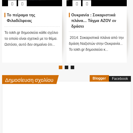
Ουκρανία : Σοκαριστικά
Εκβίασαν τον Μακάριο και
πλάνα... Τάγμα AZOV εν
το λένε ανοιχτά οι
δράσει
Βρετανικές μυστικές
υπηρεσίες...
όλιο
2014: Σοκαριστικά πλάνα από την
Το iokh.gr δημοσιεύει κάθε σχόλι
μα.
δράση Ναζιστών στην Ουκρανία...
το οποίο είναι σχετικό με το θέμα
..
Το iokh.gr δημοσιεύει κ...
Ωστόσο, αυτό δεν σημαίνει ότι...
Δημοσίευση σχολίου
Blogger
Facebook