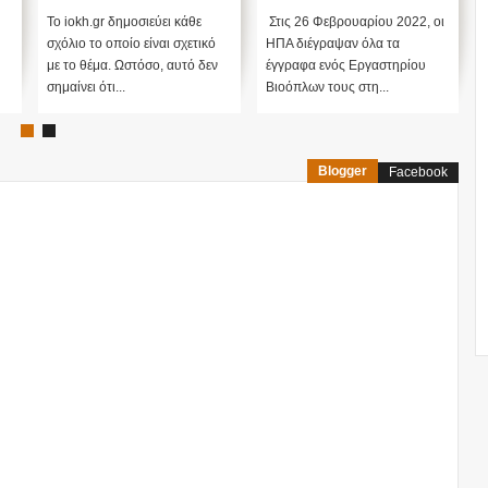
ΕΚΛΟΓΕΣ !
ν
Το iokh.gr δημοσιεύει κάθε
Στις 26 Φεβρουαρίου 2022, οι
σχόλιο το οποίο είναι σχετικό
ΗΠΑ διέγραψαν όλα τα
με το θέμα. Ωστόσο, αυτό δεν
έγγραφα ενός Εργαστηρίου
σημαίνει ότι...
Βιοόπλων τους στη...
Blogger
Facebook