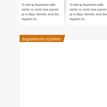
78,2%
αμφισβητεί τα
αποτελέσματα θα γίνου
Το iokh.gr δημοσιεύει κάθε
Το iokh.gr δημοσιεύει κάθε
ενστάσεις...
σχόλιο το οποίο είναι σχετικό
σχόλιο το οποίο είναι σχετικό
με το θέμα. Ωστόσο, αυτό δεν
με το θέμα. Ωστόσο, αυτό δεν
σημαίνει ότι...
σημαίνει ότι...
Δημοσίευση σχολίου