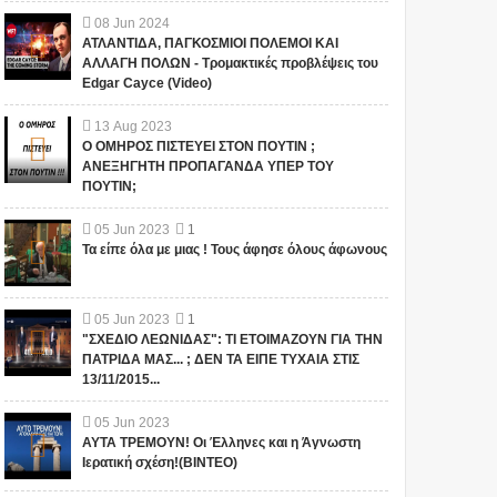
08
Jun
2024
ΑΤΛΑΝΤΙΔΑ, ΠΑΓΚΟΣΜΙΟΙ ΠΟΛΕΜΟΙ ΚΑΙ
ΑΛΛΑΓΗ ΠΟΛΩΝ - Τρομακτικές προβλέψεις του
Edgar Cayce (Video)
13
Aug
2023
Ο ΟΜΗΡΟΣ ΠΙΣΤΕΥΕΙ ΣΤΟΝ ΠΟΥΤΙΝ ;
ΑΝΕΞΗΓΗΤΗ ΠΡΟΠΑΓΑΝΔΑ ΥΠΕΡ ΤΟΥ
ΠΟΥΤΙΝ;
05
Jun
2023
1
Τα είπε όλα με μιας ! Τους άφησε όλους άφωνους
05
Jun
2023
1
"ΣΧΕΔΙΟ ΛΕΩΝΙΔΑΣ": ΤΙ ΕΤΟΙΜΑΖΟΥΝ ΓΙΑ ΤΗΝ
ΠΑΤΡΙΔΑ ΜΑΣ... ; ΔΕΝ ΤΑ ΕΙΠΕ ΤΥΧΑΙΑ ΣΤΙΣ
13/11/2015...
05
Jun
2023
ΑΥΤΑ ΤΡΕΜΟΥΝ! Οι Έλληνες και η Άγνωστη
Ιερατική σχέση!(ΒΙΝΤΕΟ)