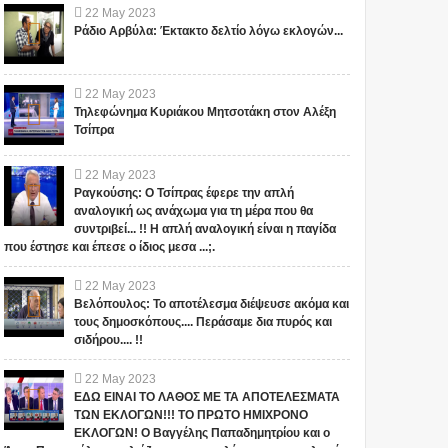
22
May
2023
Ράδιο Αρβύλα: Έκτακτο δελτίο λόγω εκλογών...
22
May
2023
Τηλεφώνημα Κυριάκου Μητσοτάκη στον Αλέξη
Τσίπρα
22
May
2023
Ραγκούσης: Ο Τσίπρας έφερε την απλή
αναλογική ως ανάχωμα για τη μέρα που θα
συντριβεί... !! Η απλή αναλογική είναι η παγίδα
που έστησε και έπεσε ο ίδιος μεσα ...;.
22
May
2023
Βελόπουλος: Το αποτέλεσμα διέψευσε ακόμα και
τους δημοσκόπους.... Περάσαμε δια πυρός και
σιδήρου.... !!
22
May
2023
ΕΔΩ ΕΙΝΑΙ ΤΟ ΛΑΘΟΣ ΜΕ ΤΑ ΑΠΟΤΕΛΕΣΜΑΤΑ
ΤΩΝ ΕΚΛΟΓΩΝ!!! ΤΟ ΠΡΩΤΟ ΗΜΙΧΡΟΝΟ
ΕΚΛΟΓΩΝ! Ο Βαγγέλης Παπαδημητρίου και ο