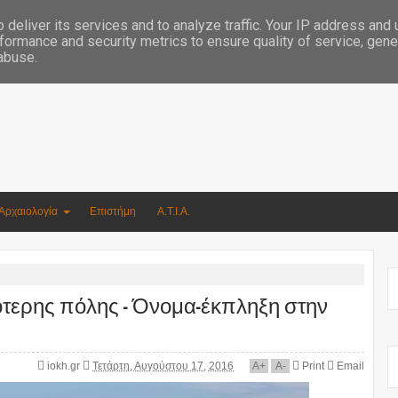
Συγγραφέας Νικόλαος Αργυρίου
deliver its services and to analyze traffic. Your IP address and
formance and security metrics to ensure quality of service, gen
 abuse.
Αρχαιολογία
Επιστήμη
Α.Τ.Ι.Α.
ικότερης πόλης - Όνομα-έκπληξη στην
iokh.gr
Τετάρτη, Αυγούστου 17, 2016
A
+
A
-
Print
Email