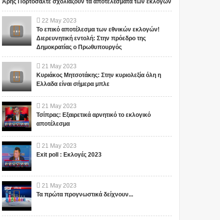
Άρης Πορτοσάλτε σχολιάζουν τα αποτελέσματα των εκλογών
22
May
2023
Το επικό αποτέλεσμα των εθνικών εκλογών!
Διερευνητική εντολή: Στην πρόεδρο της
Δημοκρατίας ο Πρωθυπουργός
21
May
2023
Κυριάκος Μητσοτάκης: Στην κυριολεξία όλη η
Ελλαδα είναι σήμερα μπλε
21
May
2023
Τσίπρας: Εξαιρετικά αρνητικό το εκλογικό
αποτέλεσμα
21
May
2023
Exit poll : Εκλογές 2023
21
May
2023
Αυτός ο μεγάλος
ΟΙ ΕΙΔΗΣΕΙΣ ΓΙΑ ΤΙΣ
Τα πρώτα προγνωστικά δείχνουν...
φιλάνθρωπος
ΕΞΕΛΙΞΕΙΣ ΣΤΟ
προειδοποίησε ότι το
FACEBOOK