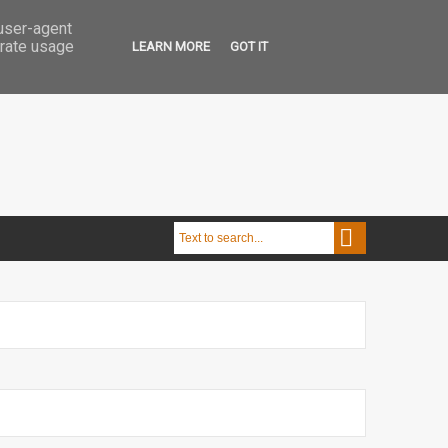
 user-agent
erate usage
LEARN MORE
GOT IT