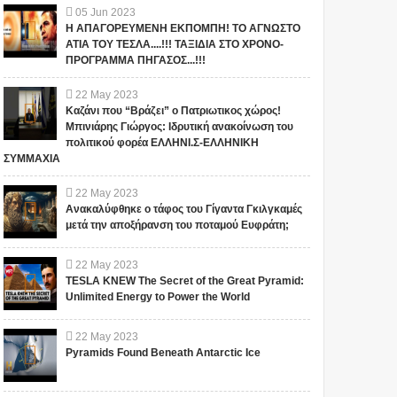
05
Jun
2023
Η ΑΠΑΓΟΡΕΥΜΕΝΗ ΕΚΠΟΜΠΗ! ΤΟ ΑΓΝΩΣΤΟ
ΑΤΙΑ ΤΟΥ ΤΕΣΛΑ....!!! ΤΑΞΙΔΙΑ ΣΤΟ ΧΡΟΝΟ-
ΠΡΟΓΡΑΜΜΑ ΠΗΓΑΣΟΣ...!!!
22
May
2023
Καζάνι που “Βράζει” ο Πατριωτικος χώρος!
Μπινιάρης Γιώργος: Ιδρυτική ανακοίνωση του
πολιτικού φορέα ΕΛΛΗΝΙ.Σ-ΕΛΛΗΝΙΚΗ
ΣΥΜΜΑΧΙΑ
22
May
2023
Ανακαλύφθηκε ο τάφος του Γίγαντα Γκιλγκαμές
μετά την αποξήρανση του ποταμού Ευφράτη;
22
May
2023
TESLA KNEW The Secret of the Great Pyramid:
Unlimited Energy to Power the World
22
May
2023
Pyramids Found Beneath Antarctic Ice