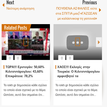
Next
Previous
Νεότερη ανάρτηση
ΠΟΥΘΕΝΑ ΑΣΦΑΛΕΙΣ ούτε
στα ΣΠΙΤΙΑ μας! «ΓΑΖΩΣΑΝ
με καλάσνικοφ τη γειτονιά»
Related Posts
ΤΩΡΑ!!! Ερντογάν: 50,60%
ΧΑΟΣ!!! Εκλογές στην
Κιλιτσντάρογλου: 43,60%
Τουρκία: Ο Κιλιτσντάρογλου
Επικράτεια: 78,2%
αμφισβητεί τα
αποτελέσματα θα γίνουν
ενστάσεις...
Το iokh.gr δημοσιεύει κάθε σχόλιο
Το iokh.gr δημοσιεύει κάθε σχόλιο
το οποίο είναι σχετικό με το θέμα.
το οποίο είναι σχετικό με το θέμα.
Ωστόσο, αυτό δεν σημαίνει ότι...
Ωστόσο, αυτό δεν σημαίνει ότι...