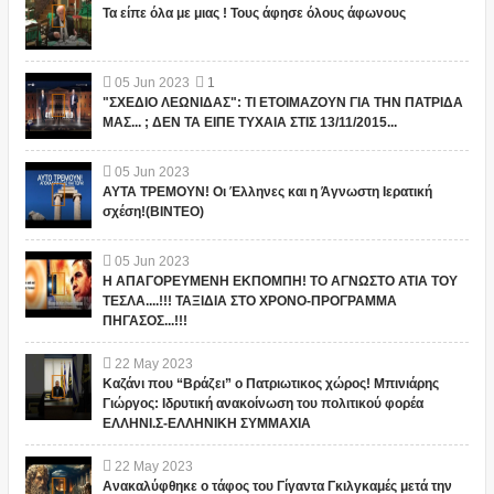
Τα είπε όλα με μιας ! Τους άφησε όλους άφωνους
05
Jun
2023
1
"ΣΧΕΔΙΟ ΛΕΩΝΙΔΑΣ": ΤΙ ΕΤΟΙΜΑΖΟΥΝ ΓΙΑ ΤΗΝ ΠΑΤΡΙΔΑ
ΜΑΣ... ; ΔΕΝ ΤΑ ΕΙΠΕ ΤΥΧΑΙΑ ΣΤΙΣ 13/11/2015...
05
Jun
2023
ΑΥΤΑ ΤΡΕΜΟΥΝ! Οι Έλληνες και η Άγνωστη Ιερατική
σχέση!(ΒΙΝΤΕΟ)
05
Jun
2023
Η ΑΠΑΓΟΡΕΥΜΕΝΗ ΕΚΠΟΜΠΗ! ΤΟ ΑΓΝΩΣΤΟ ΑΤΙΑ ΤΟΥ
ΤΕΣΛΑ....!!! ΤΑΞΙΔΙΑ ΣΤΟ ΧΡΟΝΟ-ΠΡΟΓΡΑΜΜΑ
ΠΗΓΑΣΟΣ...!!!
22
May
2023
Καζάνι που “Βράζει” ο Πατριωτικος χώρος! Μπινιάρης
Γιώργος: Ιδρυτική ανακοίνωση του πολιτικού φορέα
ΕΛΛΗΝΙ.Σ-ΕΛΛΗΝΙΚΗ ΣΥΜΜΑΧΙΑ
22
May
2023
Ανακαλύφθηκε ο τάφος του Γίγαντα Γκιλγκαμές μετά την