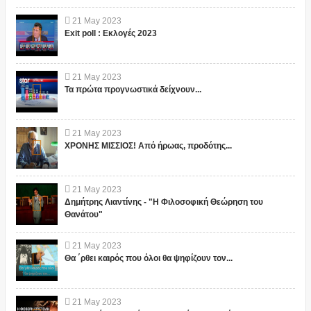
21
May
2023
Exit poll : Εκλογές 2023
21
May
2023
Τα πρώτα προγνωστικά δείχνουν...
21
May
2023
ΧΡΟΝΗΣ ΜΙΣΣΙΟΣ! Από ήρωας, προδότης...
21
May
2023
Δημήτρης Λιαντίνης - "Η Φιλοσοφική Θεώρηση του
Θανάτου"
21
May
2023
Θα ΄ρθει καιρός που όλοι θα ψηφίζουν τον...
21
May
2023