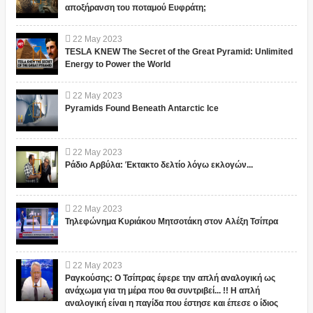
αποξήρανση του ποταμού Ευφράτη;
22
May
2023
TESLA KNEW The Secret of the Great Pyramid: Unlimited
Energy to Power the World
22
May
2023
Pyramids Found Beneath Antarctic Ice
22
May
2023
Ράδιο Αρβύλα: Έκτακτο δελτίο λόγω εκλογών...
22
May
2023
Τηλεφώνημα Κυριάκου Μητσοτάκη στον Αλέξη Τσίπρα
22
May
2023
Ραγκούσης: Ο Τσίπρας έφερε την απλή αναλογική ως
ανάχωμα για τη μέρα που θα συντριβεί... !! Η απλή
αναλογική είναι η παγίδα που έστησε και έπεσε ο ίδιος