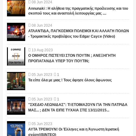
08
Jun
2024
Annunaki : Η αλήθεια της πραγματικής προέλευσης και του
σκοπού τους και αναστολή λειτουργίας μας ....
08
Jun
2024
ΑΤΛΑΝΤΙΔΑ, ΠΑΓΚΟΣΜΙΟΙ ΠΟΛΕΜΟΙ ΚΑΙ ΑΛΛΑΓΗ ΠΟΛΩΝ
- Τρομακτικές προβλέψεις του Edgar Cayce (Video)
13
Aug
2023
Ο ΟΜΗΡΟΣ ΠΙΣΤΕΥΕΙ ΣΤΟΝ ΠΟΥΤΙΝ ; ΑΝΕΞΗΓΗΤΗ
ΠΡΟΠΑΓΑΝΔΑ ΥΠΕΡ ΤΟΥ ΠΟΥΤΙΝ;
05
Jun
2023
1
Τα είπε όλα με μιας ! Τους άφησε όλους άφωνους
05
Jun
2023
1
"ΣΧΕΔΙΟ ΛΕΩΝΙΔΑΣ": ΤΙ ΕΤΟΙΜΑΖΟΥΝ ΓΙΑ ΤΗΝ ΠΑΤΡΙΔΑ
ΜΑΣ... ; ΔΕΝ ΤΑ ΕΙΠΕ ΤΥΧΑΙΑ ΣΤΙΣ 13/11/2015...
05
Jun
2023
ΑΥΤΑ ΤΡΕΜΟΥΝ! Οι Έλληνες και η Άγνωστη Ιερατική
σχέση!(ΒΙΝΤΕΟ)