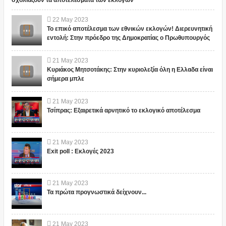
σχολιάζουν τα αποτελέσματα των εκλογών
22
May
2023
Το επικό αποτέλεσμα των εθνικών εκλογών! Διερευνητική
εντολή: Στην πρόεδρο της Δημοκρατίας ο Πρωθυπουργός
21
May
2023
Κυριάκος Μητσοτάκης: Στην κυριολεξία όλη η Ελλαδα είναι
σήμερα μπλε
21
May
2023
Τσίπρας: Εξαιρετικά αρνητικό το εκλογικό αποτέλεσμα
21
May
2023
Exit poll : Εκλογές 2023
21
May
2023
Τα πρώτα προγνωστικά δείχνουν...
21
May
2023