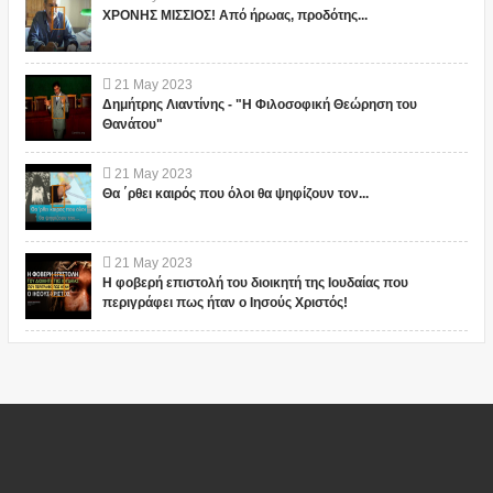
ΧΡΟΝΗΣ ΜΙΣΣΙΟΣ! Από ήρωας, προδότης...
21
May
2023
Δημήτρης Λιαντίνης - "Η Φιλοσοφική Θεώρηση του
Θανάτου"
21
May
2023
Θα ΄ρθει καιρός που όλοι θα ψηφίζουν τον...
21
May
2023
Η φοβερή επιστολή του διοικητή της Ιουδαίας που
περιγράφει πως ήταν ο Ιησούς Χριστός!