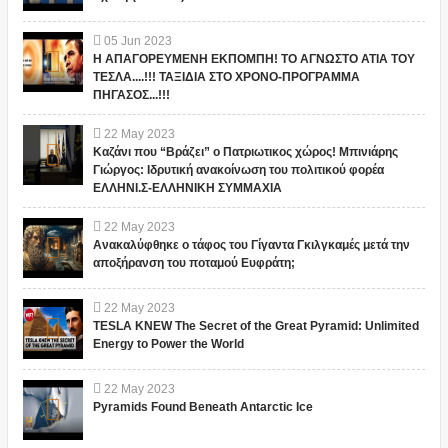
05
Jun
2023
Η ΑΠΑΓΟΡΕΥΜΕΝΗ ΕΚΠΟΜΠΗ! ΤΟ ΑΓΝΩΣΤΟ ΑΤΙΑ ΤΟΥ
ΤΕΣΛΑ....!!! ΤΑΞΙΔΙΑ ΣΤΟ ΧΡΟΝΟ-ΠΡΟΓΡΑΜΜΑ
ΠΗΓΑΣΟΣ...!!!
22
May
2023
Καζάνι που “Βράζει” ο Πατριωτικος χώρος! Μπινιάρης
Γιώργος: Ιδρυτική ανακοίνωση του πολιτικού φορέα
ΕΛΛΗΝΙ.Σ-ΕΛΛΗΝΙΚΗ ΣΥΜΜΑΧΙΑ
22
May
2023
Ανακαλύφθηκε ο τάφος του Γίγαντα Γκιλγκαμές μετά την
αποξήρανση του ποταμού Ευφράτη;
22
May
2023
TESLA KNEW The Secret of the Great Pyramid: Unlimited
Energy to Power the World
22
May
2023
Pyramids Found Beneath Antarctic Ice