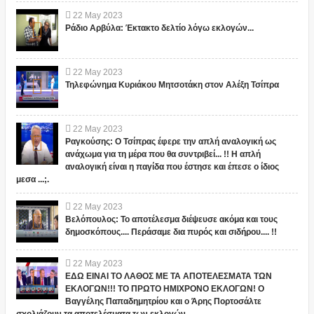
22
May
2023
Ράδιο Αρβύλα: Έκτακτο δελτίο λόγω εκλογών...
22
May
2023
Τηλεφώνημα Κυριάκου Μητσοτάκη στον Αλέξη Τσίπρα
22
May
2023
Ραγκούσης: Ο Τσίπρας έφερε την απλή αναλογική ως
ανάχωμα για τη μέρα που θα συντριβεί... !! Η απλή
αναλογική είναι η παγίδα που έστησε και έπεσε ο ίδιος
μεσα ...;.
22
May
2023
Βελόπουλος: Το αποτέλεσμα διέψευσε ακόμα και τους
δημοσκόπους.... Περάσαμε δια πυρός και σιδήρου.... !!
22
May
2023
ΕΔΩ ΕΙΝΑΙ ΤΟ ΛΑΘΟΣ ΜΕ ΤΑ ΑΠΟΤΕΛΕΣΜΑΤΑ ΤΩΝ
ΕΚΛΟΓΩΝ!!! ΤΟ ΠΡΩΤΟ ΗΜΙΧΡΟΝΟ ΕΚΛΟΓΩΝ! Ο
Βαγγέλης Παπαδημητρίου και ο Άρης Πορτοσάλτε