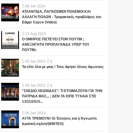
08
Jun
2024
ΑΤΛΑΝΤΙΔΑ, ΠΑΓΚΟΣΜΙΟΙ ΠΟΛΕΜΟΙ ΚΑΙ
ΑΛΛΑΓΗ ΠΟΛΩΝ - Τρομακτικές προβλέψεις του
Edgar Cayce (Video)
13
Aug
2023
Ο ΟΜΗΡΟΣ ΠΙΣΤΕΥΕΙ ΣΤΟΝ ΠΟΥΤΙΝ ;
ΑΝΕΞΗΓΗΤΗ ΠΡΟΠΑΓΑΝΔΑ ΥΠΕΡ ΤΟΥ
ΠΟΥΤΙΝ;
05
Jun
2023
1
Τα είπε όλα με μιας ! Τους άφησε όλους άφωνους
05
Jun
2023
1
"ΣΧΕΔΙΟ ΛΕΩΝΙΔΑΣ": ΤΙ ΕΤΟΙΜΑΖΟΥΝ ΓΙΑ ΤΗΝ
ΠΑΤΡΙΔΑ ΜΑΣ... ; ΔΕΝ ΤΑ ΕΙΠΕ ΤΥΧΑΙΑ ΣΤΙΣ
13/11/2015...
05
Jun
2023
ΑΥΤΑ ΤΡΕΜΟΥΝ! Οι Έλληνες και η Άγνωστη
Ιερατική σχέση!(ΒΙΝΤΕΟ)