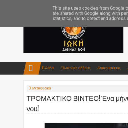
Επικοινωνία:info4iokh@gmail.com
Κατασκευές
Ποίηση
This site uses cookies from Google to 
are shared with Google along with per
statistics, and to detect and address
Ελλάδα
Εξωτερικές ειδήσεις
Αποκρυφισμός
Μεταφυσικά
ΤΡΟΜΑΚΤΙΚΟ ΒΙΝΤΕΟ! Ένα μήνυμα
νου!