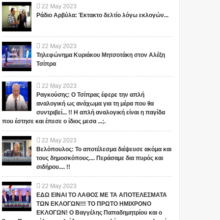
22
May
2023
Ράδιο Αρβύλα: Έκτακτο δελτίο λόγω εκλογών...
22
May
2023
Τηλεφώνημα Κυριάκου Μητσοτάκη στον Αλέξη
Τσίπρα
22
May
2023
Ραγκούσης: Ο Τσίπρας έφερε την απλή
αναλογική ως ανάχωμα για τη μέρα που θα
συντριβεί... !! Η απλή αναλογική είναι η παγίδα
που έστησε και έπεσε ο ίδιος μεσα ...;.
22
May
2023
Βελόπουλος: Το αποτέλεσμα διέψευσε ακόμα και
τους δημοσκόπους.... Περάσαμε δια πυρός και
σιδήρου.... !!
22
May
2023
ΕΔΩ ΕΙΝΑΙ ΤΟ ΛΑΘΟΣ ΜΕ ΤΑ ΑΠΟΤΕΛΕΣΜΑΤΑ
ΤΩΝ ΕΚΛΟΓΩΝ!!! ΤΟ ΠΡΩΤΟ ΗΜΙΧΡΟΝΟ
ΕΚΛΟΓΩΝ! Ο Βαγγέλης Παπαδημητρίου και ο