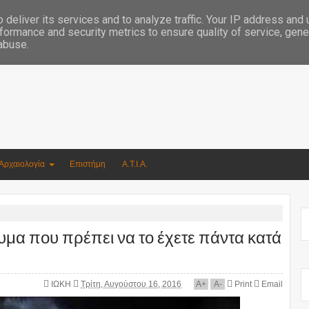
Συγγραφέας Νικόλαος Αργυρίου
deliver its services and to analyze traffic. Your IP address and
formance and security metrics to ensure quality of service, gen
 abuse.
Αρχαιολογία
Επιστήμη
Α.Τ.Ι.Α.
 που πρέπει να το έχετε πάντα κατά
ΙΩΚΗ
Τρίτη, Αυγούστου 16, 2016
A
+
A
-
Print
Email