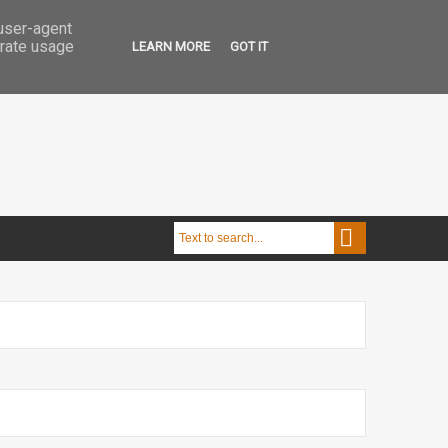
 user-agent
erate usage
LEARN MORE
GOT IT