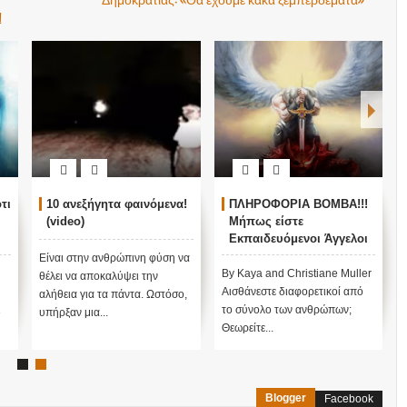
!
τι
10 ανεξήγητα φαινόμενα!
ΠΛΗΡΟΦΟΡΙΑ ΒΟΜΒΑ!!!
(video)
Μήπως είστε
Εκπαιδευόμενοι Άγγελοι
πάνω στη Γη;;;; Τα 11
Είναι στην ανθρώπινη φύση να
σημάδια!!! Όταν
By Kaya and Christiane Muller
θέλει να αποκαλύψει την
λαμβάνετε όλα αυτά τα
Αισθάνεστε διαφορετικοί από
αλήθεια για τα πάντα. Ωστόσο,
σημάδια , σημαίνει Ότι
ι
το σύνολο των ανθρώπων;
υπήρξαν μια...
είστε έτοιμοι να λάβετε
Θεωρείτε...
γνώση να γνωρίσετε το
Θεό!!!
Blogger
Facebook