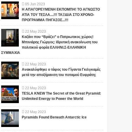
05
Jun
2023
Η ΑΠΑΓΟΡΕΥΜΕΝΗ ΕΚΠΟΜΠΗ! ΤΟ ΑΓΝΩΣΤΟ
ΑΤΙΑ ΤΟΥ ΤΕΣΛΑ....!!! ΤΑΞΙΔΙΑ ΣΤΟ ΧΡΟΝΟ-
ΠΡΟΓΡΑΜΜΑ ΠΗΓΑΣΟΣ...!!!
22
May
2023
Καζάνι που “Βράζει” ο Πατριωτικος χώρος!
Μπινιάρης Γιώργος: Ιδρυτική ανακοίνωση του
πολιτικού φορέα ΕΛΛΗΝΙ.Σ-ΕΛΛΗΝΙΚΗ
ΣΥΜΜΑΧΙΑ
22
May
2023
Ανακαλύφθηκε ο τάφος του Γίγαντα Γκιλγκαμές
μετά την αποξήρανση του ποταμού Ευφράτη;
22
May
2023
TESLA KNEW The Secret of the Great Pyramid:
Unlimited Energy to Power the World
22
May
2023
Pyramids Found Beneath Antarctic Ice