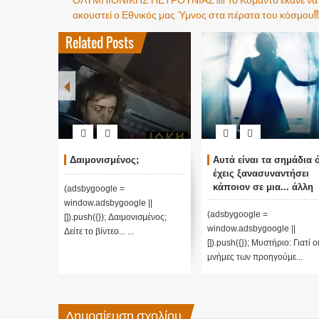
ακουστεί ο Εθνικός μας Ύμνος στα πέρατα του κόσμου!!
Related Posts
υσικά
Δαιμονισμένος;
Αυτά είναι τα σημάδια ό
βίντεο!
έχεις ξανασυναντήσει
κάποιον σε μια... άλλη
(adsbygoogle =
ζωή!!!
dsbygoogle
window.adsbygoogle ||
(adsbygoogle =
le ||
[]).push({}); Δαιμονισμένος;
window.adsbygoogle ||
Δείτε το βίντεο... ...
[]).push({}); Μυστήριο: Γιατί ο
μνήμες των προηγούμε...
Δημοσίευση σχολίου