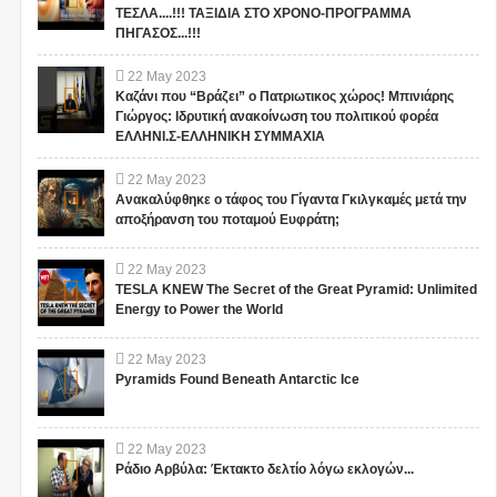
ΤΕΣΛΑ....!!! ΤΑΞΙΔΙΑ ΣΤΟ ΧΡΟΝΟ-ΠΡΟΓΡΑΜΜΑ
ΠΗΓΑΣΟΣ...!!!
22
May
2023
Καζάνι που “Βράζει” ο Πατριωτικος χώρος! Μπινιάρης
Γιώργος: Ιδρυτική ανακοίνωση του πολιτικού φορέα
ΕΛΛΗΝΙ.Σ-ΕΛΛΗΝΙΚΗ ΣΥΜΜΑΧΙΑ
22
May
2023
Ανακαλύφθηκε ο τάφος του Γίγαντα Γκιλγκαμές μετά την
αποξήρανση του ποταμού Ευφράτη;
22
May
2023
TESLA KNEW The Secret of the Great Pyramid: Unlimited
Energy to Power the World
22
May
2023
Pyramids Found Beneath Antarctic Ice
22
May
2023
Ράδιο Αρβύλα: Έκτακτο δελτίο λόγω εκλογών...