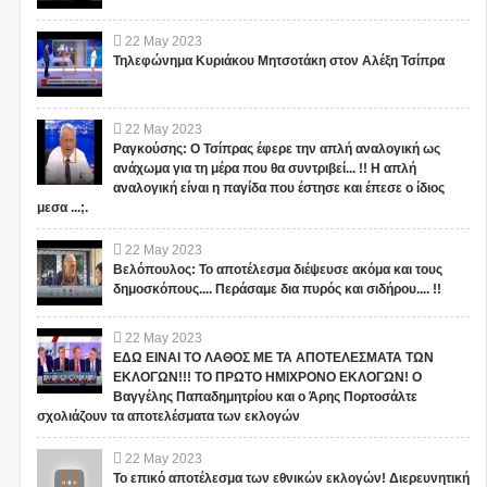
22
May
2023
Τηλεφώνημα Κυριάκου Μητσοτάκη στον Αλέξη Τσίπρα
22
May
2023
Ραγκούσης: Ο Τσίπρας έφερε την απλή αναλογική ως
ανάχωμα για τη μέρα που θα συντριβεί... !! Η απλή
αναλογική είναι η παγίδα που έστησε και έπεσε ο ίδιος
μεσα ...;.
22
May
2023
Βελόπουλος: Το αποτέλεσμα διέψευσε ακόμα και τους
δημοσκόπους.... Περάσαμε δια πυρός και σιδήρου.... !!
22
May
2023
ΕΔΩ ΕΙΝΑΙ ΤΟ ΛΑΘΟΣ ΜΕ ΤΑ ΑΠΟΤΕΛΕΣΜΑΤΑ ΤΩΝ
ΕΚΛΟΓΩΝ!!! ΤΟ ΠΡΩΤΟ ΗΜΙΧΡΟΝΟ ΕΚΛΟΓΩΝ! Ο
Βαγγέλης Παπαδημητρίου και ο Άρης Πορτοσάλτε
σχολιάζουν τα αποτελέσματα των εκλογών
22
May
2023
Το επικό αποτέλεσμα των εθνικών εκλογών! Διερευνητική