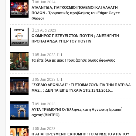
08
Jun
2024
ΑΤΛΑΝΤΙΔΑ, ΠΑΓΚΟΣΜΙΟΙ ΠΟΛΕΜΟΙ ΚΑΙ ΑΛΛΑΓΗ
ΠΟΛΩΝ - Τρομακτικές προβλέψεις του Edgar Cayce
(Video)
13
Aug
2023
Ο ΟΜΗΡΟΣ ΠΙΣΤΕΥΕΙ ΣΤΟΝ ΠΟΥΤΙΝ ; ΑΝΕΞΗΓΗΤΗ
ΠΡΟΠΑΓΑΝΔΑ ΥΠΕΡ ΤΟΥ ΠΟΥΤΙΝ;
05
Jun
2023
1
Τα είπε όλα με μιας ! Τους άφησε όλους άφωνους
05
Jun
2023
1
"ΣΧΕΔΙΟ ΛΕΩΝΙΔΑΣ": ΤΙ ΕΤΟΙΜΑΖΟΥΝ ΓΙΑ ΤΗΝ ΠΑΤΡΙΔΑ
ΜΑΣ... ; ΔΕΝ ΤΑ ΕΙΠΕ ΤΥΧΑΙΑ ΣΤΙΣ 13/11/2015...
05
Jun
2023
ΑΥΤΑ ΤΡΕΜΟΥΝ! Οι Έλληνες και η Άγνωστη Ιερατική
σχέση!(ΒΙΝΤΕΟ)
05
Jun
2023
Η ΑΠΑΓΟΡΕΥΜΕΝΗ ΕΚΠΟΜΠΗ! ΤΟ ΑΓΝΩΣΤΟ ΑΤΙΑ ΤΟΥ