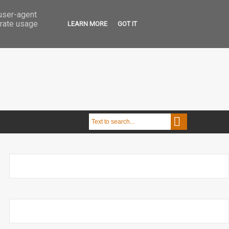
 user-agent
erate usage
LEARN MORE
GOT IT