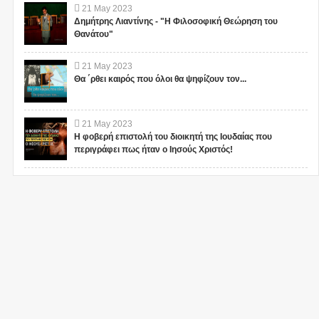
21
May
2023
Δημήτρης Λιαντίνης - "Η Φιλοσοφική Θεώρηση του
Θανάτου"
21
May
2023
Θα ΄ρθει καιρός που όλοι θα ψηφίζουν τον...
21
May
2023
Η φοβερή επιστολή του διοικητή της Ιουδαίας που
περιγράφει πως ήταν ο Ιησούς Χριστός!