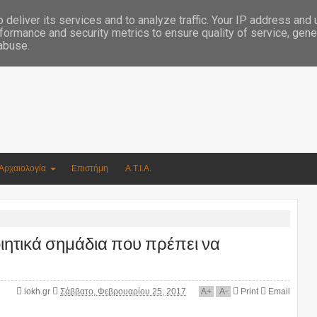
Συγγραφέας Νικόλαος Αργυρίου
deliver its services and to analyze traffic. Your IP address and
formance and security metrics to ensure quality of service, gen
 abuse.
Αρχαιολογία
Επιστήμη
Α.Τ.Ι.Α.
ιητικά σημάδια που πρέπει να
iokh.gr
Σάββατο, Φεβρουαρίου 25, 2017
A
+
A
-
Print
Email