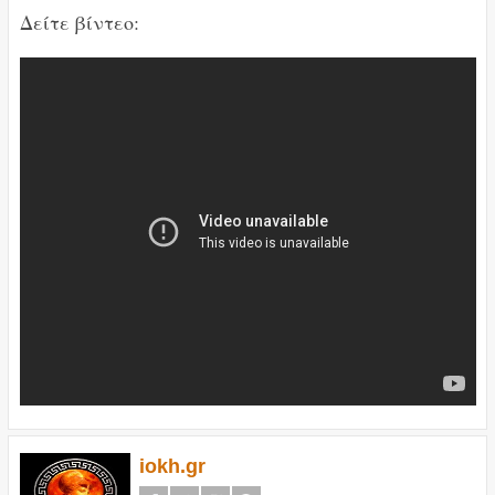
Δείτε βίντεο:
iokh.gr