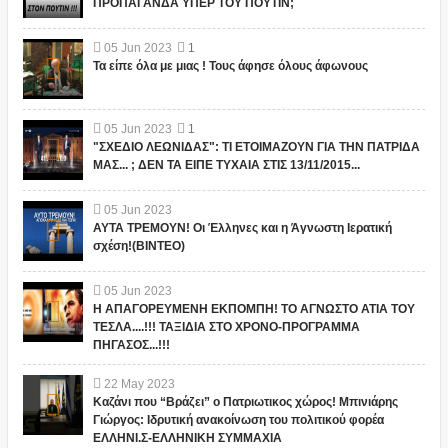
ΠΡΟΠΑΓΑΝΔΑ ΥΠΕΡ ΤΟΥ ΠΟΥΤΙΝ;
05
Jun
2023
1
Τα είπε όλα με μιας ! Τους άφησε όλους άφωνους
05
Jun
2023
1
"ΣΧΕΔΙΟ ΛΕΩΝΙΔΑΣ": ΤΙ ΕΤΟΙΜΑΖΟΥΝ ΓΙΑ ΤΗΝ ΠΑΤΡΙΔΑ
ΜΑΣ... ; ΔΕΝ ΤΑ ΕΙΠΕ ΤΥΧΑΙΑ ΣΤΙΣ 13/11/2015...
05
Jun
2023
ΑΥΤΑ ΤΡΕΜΟΥΝ! Οι Έλληνες και η Άγνωστη Ιερατική
σχέση!(ΒΙΝΤΕΟ)
05
Jun
2023
Η ΑΠΑΓΟΡΕΥΜΕΝΗ ΕΚΠΟΜΠΗ! ΤΟ ΑΓΝΩΣΤΟ ΑΤΙΑ ΤΟΥ
ΤΕΣΛΑ....!!! ΤΑΞΙΔΙΑ ΣΤΟ ΧΡΟΝΟ-ΠΡΟΓΡΑΜΜΑ
ΠΗΓΑΣΟΣ...!!!
22
May
2023
Καζάνι που “Βράζει” ο Πατριωτικος χώρος! Μπινιάρης
Γιώργος: Ιδρυτική ανακοίνωση του πολιτικού φορέα
ΕΛΛΗΝΙ.Σ-ΕΛΛΗΝΙΚΗ ΣΥΜΜΑΧΙΑ