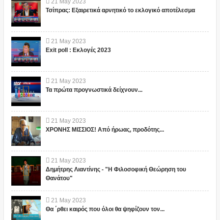
21
May
2023
Τσίπρας: Εξαιρετικά αρνητικό το εκλογικό αποτέλεσμα
21
May
2023
Exit poll : Εκλογές 2023
21
May
2023
Τα πρώτα προγνωστικά δείχνουν...
21
May
2023
ΧΡΟΝΗΣ ΜΙΣΣΙΟΣ! Από ήρωας, προδότης...
21
May
2023
Δημήτρης Λιαντίνης - "Η Φιλοσοφική Θεώρηση του
Θανάτου"
21
May
2023
Θα ΄ρθει καιρός που όλοι θα ψηφίζουν τον...