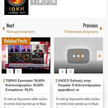
Next
Previous
Νεότερη ανάρτηση
Παλαιότερη Ανάρτηση
Related Posts
ΤΩΡΑ!!! Ερντογάν: 50,60%
ΧΑΟΣ!!! Εκλογές στην
Κιλιτσντάρογλου: 43,60%
Τουρκία: Ο Κιλιτσντάρογλου
Επικράτεια: 78,2%
αμφισβητεί τα
αποτελέσματα θα γίνουν
ενστάσεις...
Το iokh.gr δημοσιεύει κάθε σχόλιο
Το iokh.gr δημοσιεύει κάθε σχόλιο
το οποίο είναι σχετικό με το θέμα.
το οποίο είναι σχετικό με το θέμα.