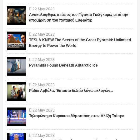
22
May
2023
Ανακαλύφθηκε ο τάφος του Γίγαντα Γκιλγκαμές μετά την
αποξήρανση του ποταμού Ευφράτη;
22
May
2023
TESLA KNEW The Secret of the Great Pyramid: Unlimited
Energy to Power the World
22
May
2023
Pyramids Found Beneath Antarctic Ice
22
May
2023
Ράδιο Αρβύλα: Έκτακτο δελτίο λόγω εκλογών...
22
May
2023
Τηλεφώνημα Κυριάκου Μητσοτάκη στον Αλέξη Τσίπρα
22
May
2023