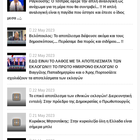
Ραγκούσης: Ο Τσίπρας έφερε την απλή αναλογική ως
ανάχωμα για τη μέρα που θα συντριβεί... !! Η απλή
αναλογική είναι η παγίδα που έστησε και έπεσε ο ίδιος
μεσα ...;.
22
May
2023
Βελόπουλος: Το αποτέλεσμα διέψευσε ακόμα και τους
δημοσκόπους.... Περάσαμε δια πυρός και σιδήρου.... !!
22
May
2023
ΕΔΩ ΕΙΝΑΙ ΤΟ ΛΑΘΟΣ ΜΕ ΤΑ ΑΠΟΤΕΛΕΣΜΑΤΑ ΤΩΝ
ΕΚΛΟΓΩΝ!!! ΤΟ ΠΡΩΤΟ ΗΜΙΧΡΟΝΟ ΕΚΛΟΓΩΝ! Ο
Βαγγέλης Παπαδημητρίου και ο Άρης Πορτοσάλτε
σχολιάζουν τα αποτελέσματα των εκλογών
22
May
2023
Το επικό αποτέλεσμα των εθνικών εκλογών! Διερευνητική
εντολή: Στην πρόεδρο της Δημοκρατίας ο Πρωθυπουργός
21
May
2023
Κυριάκος Μητσοτάκης: Στην κυριολεξία όλη η Ελλαδα είναι
σήμερα μπλε