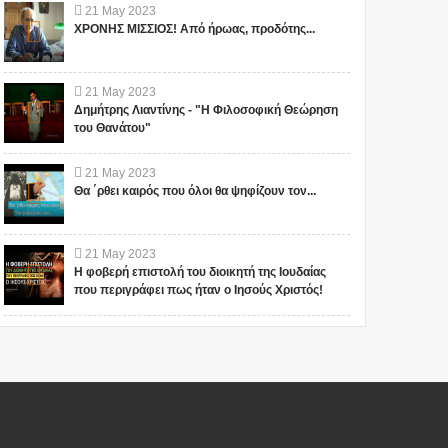
21
May
2023
ΧΡΟΝΗΣ ΜΙΣΣΙΟΣ! Από ήρωας, προδότης...
21
May
2023
Δημήτρης Λιαντίνης - "Η Φιλοσοφική Θεώρηση
του Θανάτου"
21
May
2023
Θα ΄ρθει καιρός που όλοι θα ψηφίζουν τον...
21
May
2023
Η φοβερή επιστολή του διοικητή της Ιουδαίας
που περιγράφει πως ήταν ο Ιησούς Χριστός!