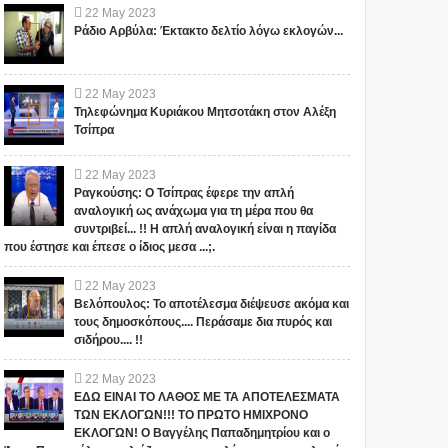
22
May
2023
Ράδιο Αρβύλα: Έκτακτο δελτίο λόγω εκλογών...
22
May
2023
Τηλεφώνημα Κυριάκου Μητσοτάκη στον Αλέξη
Τσίπρα
22
May
2023
Ραγκούσης: Ο Τσίπρας έφερε την απλή
αναλογική ως ανάχωμα για τη μέρα που θα
συντριβεί... !! Η απλή αναλογική είναι η παγίδα
που έστησε και έπεσε ο ίδιος μεσα ...;.
22
May
2023
Βελόπουλος: Το αποτέλεσμα διέψευσε ακόμα και
τους δημοσκόπους.... Περάσαμε δια πυρός και
σιδήρου.... !!
22
May
2023
ΕΔΩ ΕΙΝΑΙ ΤΟ ΛΑΘΟΣ ΜΕ ΤΑ ΑΠΟΤΕΛΕΣΜΑΤΑ
ΤΩΝ ΕΚΛΟΓΩΝ!!! ΤΟ ΠΡΩΤΟ ΗΜΙΧΡΟΝΟ
ΕΚΛΟΓΩΝ! Ο Βαγγέλης Παπαδημητρίου και ο