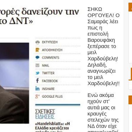
ΣΗΚΩ
ΟΡΓΟΥΕΛ! Ο
Σαμαράς λέει
πως η
επιστολή
Βαρουφάκη
ξεπέρασε το
μειλ
Χαρδούβελη!
Δηλαδή,
αναγνωρίζει
το μειλ
Χαρδούβελη!!
Ενώ ακόμα
ηχούν στ’
αυτιά μας οι
κραυγές
στελεχών της
ΝΔ όταν είχε