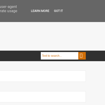
 user-agent
erate usage
LEARN MORE
GOT IT