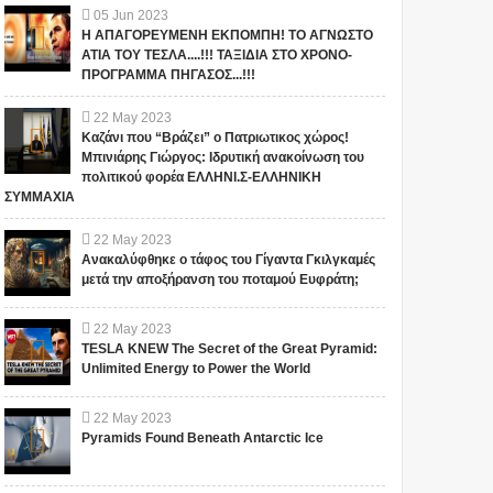
05
Jun
2023
Η ΑΠΑΓΟΡΕΥΜΕΝΗ ΕΚΠΟΜΠΗ! ΤΟ ΑΓΝΩΣΤΟ
ΑΤΙΑ ΤΟΥ ΤΕΣΛΑ....!!! ΤΑΞΙΔΙΑ ΣΤΟ ΧΡΟΝΟ-
ΠΡΟΓΡΑΜΜΑ ΠΗΓΑΣΟΣ...!!!
22
May
2023
Καζάνι που “Βράζει” ο Πατριωτικος χώρος!
Μπινιάρης Γιώργος: Ιδρυτική ανακοίνωση του
πολιτικού φορέα ΕΛΛΗΝΙ.Σ-ΕΛΛΗΝΙΚΗ
ΣΥΜΜΑΧΙΑ
22
May
2023
Ανακαλύφθηκε ο τάφος του Γίγαντα Γκιλγκαμές
μετά την αποξήρανση του ποταμού Ευφράτη;
22
May
2023
TESLA KNEW The Secret of the Great Pyramid:
Unlimited Energy to Power the World
22
May
2023
Pyramids Found Beneath Antarctic Ice