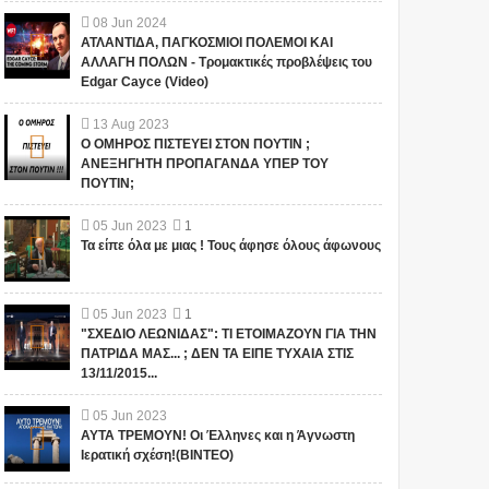
08
Jun
2024
ΑΤΛΑΝΤΙΔΑ, ΠΑΓΚΟΣΜΙΟΙ ΠΟΛΕΜΟΙ ΚΑΙ
ΑΛΛΑΓΗ ΠΟΛΩΝ - Τρομακτικές προβλέψεις του
Edgar Cayce (Video)
13
Aug
2023
Ο ΟΜΗΡΟΣ ΠΙΣΤΕΥΕΙ ΣΤΟΝ ΠΟΥΤΙΝ ;
ΑΝΕΞΗΓΗΤΗ ΠΡΟΠΑΓΑΝΔΑ ΥΠΕΡ ΤΟΥ
ΠΟΥΤΙΝ;
05
Jun
2023
1
Τα είπε όλα με μιας ! Τους άφησε όλους άφωνους
05
Jun
2023
1
"ΣΧΕΔΙΟ ΛΕΩΝΙΔΑΣ": ΤΙ ΕΤΟΙΜΑΖΟΥΝ ΓΙΑ ΤΗΝ
ΠΑΤΡΙΔΑ ΜΑΣ... ; ΔΕΝ ΤΑ ΕΙΠΕ ΤΥΧΑΙΑ ΣΤΙΣ
13/11/2015...
05
Jun
2023
ΑΥΤΑ ΤΡΕΜΟΥΝ! Οι Έλληνες και η Άγνωστη
Ιερατική σχέση!(ΒΙΝΤΕΟ)