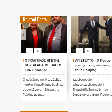
Related Posts
αήλου
Ο ΠΟΛΙΤΙΚΟΣ ΗΓΕΤΗΣ
ΑΠΙΣΤΕΥΤΟ!!!Ο Πούτιν
 «Γιορτή
ΠΟΥ ΑΓΑΠΑ ΜΕ ΠΑΘΟΣ
πέταξε με τις κλωτσιές
τεο)
ΤΗΝ ΕΛΛΑΔΑ!
τους Ελληνες
Κρανιδιώτης και Μαρίν
αστυνομικούς από το
Λεπέν ενάντια στην
Αγιο Ορος!!! Παγωμένε
υ
Ο πρόεδρος της Νέας Δεξιάς
(adsbygoogle =
ισοπέδωση της
οι σχέσεις Αθήνας
ορτή των
Φαήλος Κρανιδιώτης βρέθηκε
window.adsbygoogle ||
παγκοσμιοποίησης και
Μόσχας!!!
της
σε συνέδριο στη Νίκαια της
[]).push({}); Στην κόψη του
τον εποικισμό...!!!
..
Γαλλίας με την...
ξυραφιού οι σχέσεις Πούτιν...