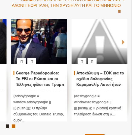
ΑΔΩΝΙ ΓΕΩΡΓΙΑΔΗ, ΤΗΝ ΧΡΥΣΗ ΑΥΓΗ ΚΑΙ ΤΟ ΜΗΝΟΝΙΟ
!!!
George Papadopoulos:
Αποκάλυψη – ΣΟΚ για το
Το FBI οι Ρώσοι και οι
σχέδιο δολοφονίας
Έλληνες φίλοι του Τραμπ
Καραμανλή: Αυτοί ήταν
οι «εκτελεστές»! (vid)
ς
(adsbygoogle =
(adsbygoogle =
window.adsbygoogle ||
window.adsbygoogle ||
[]).push({}); Ο πρώην
[]).push({}); Η ρωσική κρατική
σύμβουλος του Donald Trump,
τηλεόραση έδωσε στη δ...
ομογ...