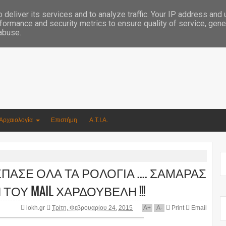
Συγγραφέας Νικόλαος Αργυρίου
deliver its services and to analyze traffic. Your IP address and
formance and security metrics to ensure quality of service, gen
 abuse.
Αρχαιολογία
Επιστήμη
Α.Τ.Ι.Α.
ΕΣΠΑΣΕ ΟΛΑ ΤΑ ΡΟΛΟΓΙΑ .... ΣΑΜΑΡΑΣ
ΤΟΥ MAIL ΧΑΡΔΟΥΒΕΛΗ !!!
iokh.gr
Τρίτη, Φεβρουαρίου 24, 2015
A
+
A
-
Print
Email