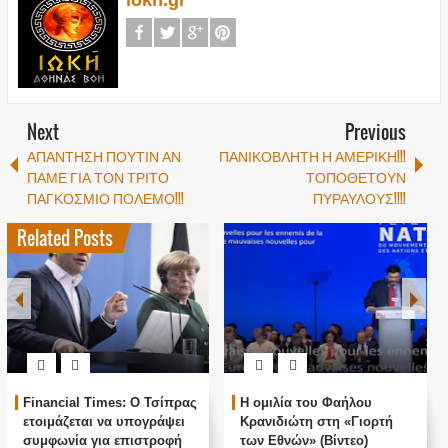
iokh.gr
Next
Previous
ΑΠΑΝΤΗΣΗ ΠΟΥΤΙΝ ΑΝ
ΠΑΝΙΚΟΒΛΗΤΗ Η ΑΜΕΡΙΚΗ!!!
ΠΑΜΕ ΓΙΑ ΤΟΝ ΤΡΙΤΟ
ΤΟΠΟΘΕΤΟΥΝ
ΠΑΓΚΟΣΜΙΟ ΠΟΛΕΜΟ!!!
ΠΥΡΑΥΛΟΥΣ!!!!
Related Posts
Financial Times: Ο Τσίπρας
Η ομιλία του Φαήλου
ετοιμάζεται να υπογράψει
Κρανιδιώτη στη «Γιορτή
συμφωνία για επιστροφή
των Εθνών» (Βίντεο)