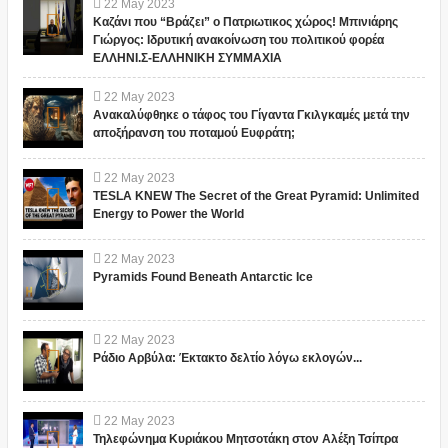
22
May
2023
Καζάνι που “Βράζει” ο Πατριωτικος χώρος! Μπινιάρης
Γιώργος: Ιδρυτική ανακοίνωση του πολιτικού φορέα
ΕΛΛΗΝΙ.Σ-ΕΛΛΗΝΙΚΗ ΣΥΜΜΑΧΙΑ
22
May
2023
Ανακαλύφθηκε ο τάφος του Γίγαντα Γκιλγκαμές μετά την
αποξήρανση του ποταμού Ευφράτη;
22
May
2023
TESLA KNEW The Secret of the Great Pyramid: Unlimited
Energy to Power the World
22
May
2023
Pyramids Found Beneath Antarctic Ice
22
May
2023
Ράδιο Αρβύλα: Έκτακτο δελτίο λόγω εκλογών...
22
May
2023
Τηλεφώνημα Κυριάκου Μητσοτάκη στον Αλέξη Τσίπρα