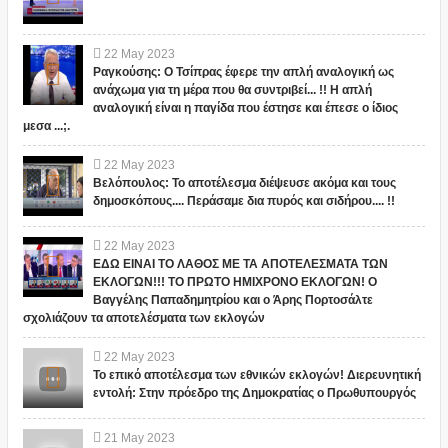
22
May
2023
Ραγκούσης: Ο Τσίπρας έφερε την απλή αναλογική ως
ανάχωμα για τη μέρα που θα συντριβεί... !! Η απλή
αναλογική είναι η παγίδα που έστησε και έπεσε ο ίδιος
μεσα ...;.
22
May
2023
Βελόπουλος: Το αποτέλεσμα διέψευσε ακόμα και τους
δημοσκόπους.... Περάσαμε δια πυρός και σιδήρου.... !!
22
May
2023
ΕΔΩ ΕΙΝΑΙ ΤΟ ΛΑΘΟΣ ΜΕ ΤΑ ΑΠΟΤΕΛΕΣΜΑΤΑ ΤΩΝ
ΕΚΛΟΓΩΝ!!! ΤΟ ΠΡΩΤΟ ΗΜΙΧΡΟΝΟ ΕΚΛΟΓΩΝ! Ο
Βαγγέλης Παπαδημητρίου και ο Άρης Πορτοσάλτε
σχολιάζουν τα αποτελέσματα των εκλογών
22
May
2023
Το επικό αποτέλεσμα των εθνικών εκλογών! Διερευνητική
εντολή: Στην πρόεδρο της Δημοκρατίας ο Πρωθυπουργός
21
May
2023