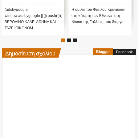
μεταναστών
(adsbygoogle =
H ομιλία του Φαήλου Κρανιδιώτη
window.adsbygoogle || []).push({});
στη «Γιορτή των Εθνών», στη
ΒΕΡΟΛΙΝΟ ΚΑΛΕΙ ΑΘΗΝΑ ΚΑΙ
Νίκαια της Γαλλίας, που διοργα...
ΤΑΖΕΙ ΟΙΚΟΝΟΜ...
Δημοσίευση σχολίου
Blogger
Facebook