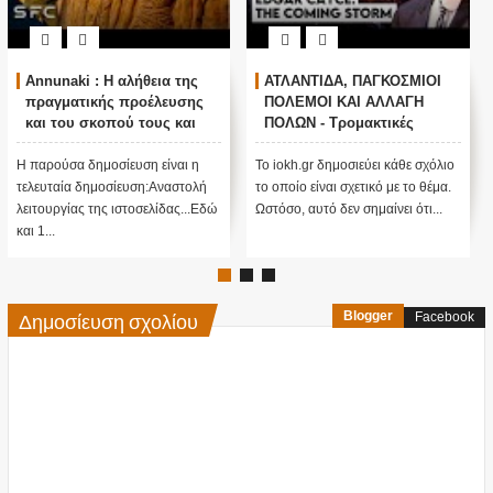
Annunaki : Η αλήθεια της
ΑΤΛΑΝΤΙΔΑ, ΠΑΓΚΟΣΜΙΟΙ
πραγματικής προέλευσης
ΠΟΛΕΜΟΙ ΚΑΙ ΑΛΛΑΓΗ
και του σκοπού τους και
ΠΟΛΩΝ - Τρομακτικές
αναστολή λειτουργίας μας
προβλέψεις του Edgar
....
Cayce (Video)
Η παρούσα δημοσίευση είναι η
Το iokh.gr δημοσιεύει κάθε σχόλιο
τελευταία δημοσίευση:Αναστολή
το οποίο είναι σχετικό με το θέμα.
λειτουργίας της ιστοσελίδας...Εδώ
Ωστόσο, αυτό δεν σημαίνει ότι...
και 1...
Δημοσίευση σχολίου
Blogger
Facebook