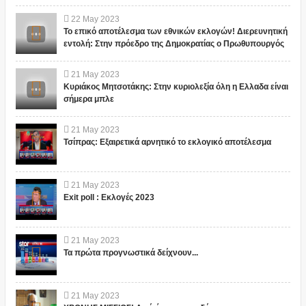
22
May
2023
Το επικό αποτέλεσμα των εθνικών εκλογών! Διερευνητική
εντολή: Στην πρόεδρο της Δημοκρατίας ο Πρωθυπουργός
21
May
2023
Κυριάκος Μητσοτάκης: Στην κυριολεξία όλη η Ελλαδα είναι
σήμερα μπλε
21
May
2023
Τσίπρας: Εξαιρετικά αρνητικό το εκλογικό αποτέλεσμα
21
May
2023
Exit poll : Εκλογές 2023
21
May
2023
Τα πρώτα προγνωστικά δείχνουν...
21
May
2023