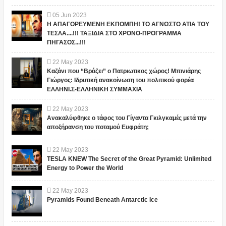
05
Jun
2023
Η ΑΠΑΓΟΡΕΥΜΕΝΗ ΕΚΠΟΜΠΗ! ΤΟ ΑΓΝΩΣΤΟ ΑΤΙΑ ΤΟΥ
ΤΕΣΛΑ....!!! ΤΑΞΙΔΙΑ ΣΤΟ ΧΡΟΝΟ-ΠΡΟΓΡΑΜΜΑ
ΠΗΓΑΣΟΣ...!!!
22
May
2023
Καζάνι που “Βράζει” ο Πατριωτικος χώρος! Μπινιάρης
Γιώργος: Ιδρυτική ανακοίνωση του πολιτικού φορέα
ΕΛΛΗΝΙ.Σ-ΕΛΛΗΝΙΚΗ ΣΥΜΜΑΧΙΑ
22
May
2023
Ανακαλύφθηκε ο τάφος του Γίγαντα Γκιλγκαμές μετά την
αποξήρανση του ποταμού Ευφράτη;
22
May
2023
TESLA KNEW The Secret of the Great Pyramid: Unlimited
Energy to Power the World
22
May
2023
Pyramids Found Beneath Antarctic Ice