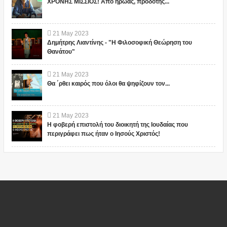
ΧΡΟΝΗΣ ΜΙΣΣΙΟΣ! Από ήρωας, προδότης...
21
May
2023
Δημήτρης Λιαντίνης - "Η Φιλοσοφική Θεώρηση του
Θανάτου"
21
May
2023
Θα ΄ρθει καιρός που όλοι θα ψηφίζουν τον...
21
May
2023
Η φοβερή επιστολή του διοικητή της Ιουδαίας που
περιγράφει πως ήταν ο Ιησούς Χριστός!