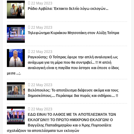
22
May
2023
Ράδιο Αρβύλα: Έκτακτο δελτίο λόγω εκλογών...
22
May
2023
Τηλεφώνημα Κυριάκου Μητσοτάκη στον Αλέξη Τσίπρα
22
May
2023
Ραγκούσης: Ο Τσίπρας έφερε την απλή αναλογική ως
ανάχωμα για τη μέρα που θα συντριβεί... !! Η απλή
αναλογική είναι η παγίδα που έστησε και έπεσε ο ίδιος
μεσα ...;.
22
May
2023
Βελόπουλος: Το αποτέλεσμα διέψευσε ακόμα και τους
δημοσκόπους.... Περάσαμε δια πυρός και σιδήρου.... !!
22
May
2023
ΕΔΩ ΕΙΝΑΙ ΤΟ ΛΑΘΟΣ ΜΕ ΤΑ ΑΠΟΤΕΛΕΣΜΑΤΑ ΤΩΝ
ΕΚΛΟΓΩΝ!!! ΤΟ ΠΡΩΤΟ ΗΜΙΧΡΟΝΟ ΕΚΛΟΓΩΝ! Ο
Βαγγέλης Παπαδημητρίου και ο Άρης Πορτοσάλτε
σχολιάζουν τα αποτελέσματα των εκλογών