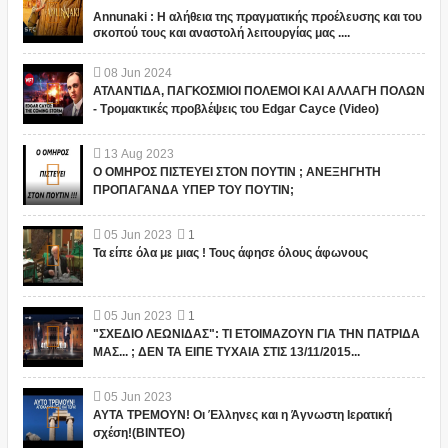
Annunaki : Η αλήθεια της πραγματικής προέλευσης και του
σκοπού τους και αναστολή λειτουργίας μας ....
08
Jun
2024
ΑΤΛΑΝΤΙΔΑ, ΠΑΓΚΟΣΜΙΟΙ ΠΟΛΕΜΟΙ ΚΑΙ ΑΛΛΑΓΗ ΠΟΛΩΝ
- Τρομακτικές προβλέψεις του Edgar Cayce (Video)
13
Aug
2023
Ο ΟΜΗΡΟΣ ΠΙΣΤΕΥΕΙ ΣΤΟΝ ΠΟΥΤΙΝ ; ΑΝΕΞΗΓΗΤΗ
ΠΡΟΠΑΓΑΝΔΑ ΥΠΕΡ ΤΟΥ ΠΟΥΤΙΝ;
05
Jun
2023
1
Τα είπε όλα με μιας ! Τους άφησε όλους άφωνους
05
Jun
2023
1
"ΣΧΕΔΙΟ ΛΕΩΝΙΔΑΣ": ΤΙ ΕΤΟΙΜΑΖΟΥΝ ΓΙΑ ΤΗΝ ΠΑΤΡΙΔΑ
ΜΑΣ... ; ΔΕΝ ΤΑ ΕΙΠΕ ΤΥΧΑΙΑ ΣΤΙΣ 13/11/2015...
05
Jun
2023
ΑΥΤΑ ΤΡΕΜΟΥΝ! Οι Έλληνες και η Άγνωστη Ιερατική
σχέση!(ΒΙΝΤΕΟ)