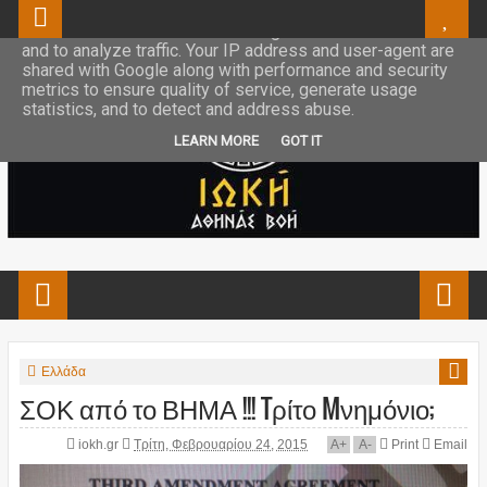
This site uses cookies from Google to deliver its services
and to analyze traffic. Your IP address and user-agent are
shared with Google along with performance and security
metrics to ensure quality of service, generate usage
statistics, and to detect and address abuse.
LEARN MORE
GOT IT
Ελλάδα
ΣΟΚ από το ΒΗΜΑ !!! Tρίτο Mνημόνιο;
iokh.gr
Τρίτη, Φεβρουαρίου 24, 2015
A
+
A
-
Print
Email