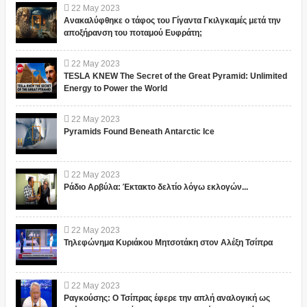
22
May
2023
Ανακαλύφθηκε ο τάφος του Γίγαντα Γκιλγκαμές μετά την
αποξήρανση του ποταμού Ευφράτη;
22
May
2023
TESLA KNEW The Secret of the Great Pyramid: Unlimited
Energy to Power the World
22
May
2023
Pyramids Found Beneath Antarctic Ice
22
May
2023
Ράδιο Αρβύλα: Έκτακτο δελτίο λόγω εκλογών...
22
May
2023
Τηλεφώνημα Κυριάκου Μητσοτάκη στον Αλέξη Τσίπρα
22
May
2023
Ραγκούσης: Ο Τσίπρας έφερε την απλή αναλογική ως