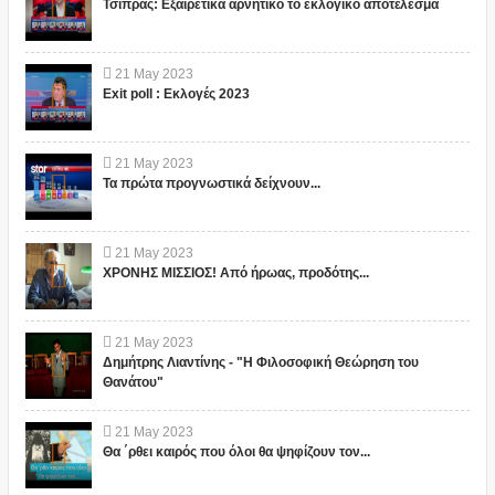
Τσίπρας: Εξαιρετικά αρνητικό το εκλογικό αποτέλεσμα
21
May
2023
Exit poll : Εκλογές 2023
21
May
2023
Τα πρώτα προγνωστικά δείχνουν...
21
May
2023
ΧΡΟΝΗΣ ΜΙΣΣΙΟΣ! Από ήρωας, προδότης...
21
May
2023
Δημήτρης Λιαντίνης - "Η Φιλοσοφική Θεώρηση του
Θανάτου"
21
May
2023
Θα ΄ρθει καιρός που όλοι θα ψηφίζουν τον...