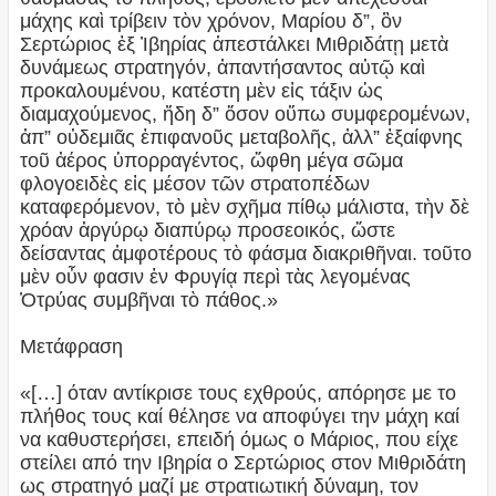
μάχης καὶ τρίβειν τὸν χρόνον, Μαρίου δ”, ὃν
Σερτώριος ἐξ Ἰβηρίας ἀπεστάλκει Μιθριδάτῃ μετὰ
δυνάμεως στρατηγόν, ἀπαντήσαντος αὐτῷ καὶ
προκαλουμένου, κατέστη μὲν εἰς τάξιν ὡς
διαμαχούμενος, ἤδη δ” ὅσον οὔπω συμφερομένων,
ἀπ” οὐδεμιᾶς ἐπιφανοῦς μεταβολῆς, ἀλλ” ἐξαίφνης
τοῦ ἀέρος ὑπορραγέντος, ὤφθη μέγα σῶμα
φλογοειδὲς εἰς μέσον τῶν στρατοπέδων
καταφερόμενον, τὸ μὲν σχῆμα πίθῳ μάλιστα, τὴν δὲ
χρόαν ἀργύρῳ διαπύρῳ προσεοικός, ὥστε
δείσαντας ἀμφοτέρους τὸ φάσμα διακριθῆναι. τοῦτο
μὲν οὖν φασιν ἐν Φρυγίᾳ περὶ τὰς λεγομένας
Ὀτρύας συμβῆναι τὸ πάθος.»
Μετάφραση
«[…] όταν αντίκρισε τους εχθρούς, απόρησε με το
πλήθος τους καί θέλησε να αποφύγει την μάχη καί
να καθυστερήσει, επειδή όμως ο Μάριος, που είχε
στείλει από την Ιβηρία ο Σερτώριος στον Μιθριδάτη
ως στρατηγό μαζί με στρατιωτική δύναμη, τον