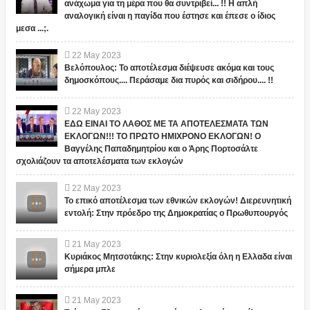
ανάχωμα για τη μέρα που θα συντριβεί... !! Η απλή
αναλογική είναι η παγίδα που έστησε και έπεσε ο ίδιος
μεσα ...;.
22
May
2023
Βελόπουλος: Το αποτέλεσμα διέψευσε ακόμα και τους
δημοσκόπους.... Περάσαμε δια πυρός και σιδήρου.... !!
22
May
2023
ΕΔΩ ΕΙΝΑΙ ΤΟ ΛΑΘΟΣ ΜΕ ΤΑ ΑΠΟΤΕΛΕΣΜΑΤΑ ΤΩΝ
ΕΚΛΟΓΩΝ!!! ΤΟ ΠΡΩΤΟ ΗΜΙΧΡΟΝΟ ΕΚΛΟΓΩΝ! Ο
Βαγγέλης Παπαδημητρίου και ο Άρης Πορτοσάλτε
σχολιάζουν τα αποτελέσματα των εκλογών
22
May
2023
Το επικό αποτέλεσμα των εθνικών εκλογών! Διερευνητική
εντολή: Στην πρόεδρο της Δημοκρατίας ο Πρωθυπουργός
21
May
2023
Κυριάκος Μητσοτάκης: Στην κυριολεξία όλη η Ελλαδα είναι
σήμερα μπλε
21
May
2023