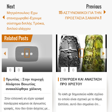
Next
Previous
Μητρόπουλος: Εχω
115 ΑΣΤΥΝΟΜΙΚΟΙ ΓΙΑ ΤΗΝ
στενοχωρηθεί -Εχουμε
ΠΡΟΣΤΑΣΙΑ ΣΑΜΑΡΑ !!
σύστημα διπλής Τρόικα,
διπλού ελέγχου
Related Posts
Πρωτέας : Στην περιοχή
ΣΤΑΥΡΩΣΗ ΚΑΙ ΑΝΑΣΤΑΣΗ
Αλιάρτου Βοιωτίας
ΠΡΟ ΧΡΙΣΤΟΥ
ανακαλύφθηκε χάλκινη
πινακίδα με γράμματα που
Το iokh.gr δημοσιεύει κάθε σχόλιο
έμοιαζαν με ιερογλυφικά της
Στην ελληνική γη είχαν γραφεί
το οποίο είναι σχετικό με το θέμα.
Αιγύπτου
πανάρχαια κείμενα σε άγνωστες
Ωστόσο, αυτό δεν σημαίνει ότι...
γραφές, που δεν ήταν άσχετες με...