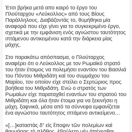
Έτσι βρήκα μετά απο καιρό το έργο του
Πλούταρχου «Λεύκολλος» από τους Βίους
Παράλληλους. Διαβάζοντάς το, θυμήθηκα μία
αναφορά που είχε γίνει για το συγκεκριμένο έργο,
σχετικά με την εμφάνιση ενός αγνώστου ταυτότητος
ιπτάμενου αντικειμένου κατά την διάρκεια μίας
μάχης.
Στο παρακάτω απόσπασμα, ο Πλούταρχος
αναφέρει ότι ο Λεύκολλος με τον Ρωμαϊκό στρατό
του ήταν έτοιμος να πολεμήσει εναντίον του Βασιλιά
του Πόντου Μιθριδάτη καί του συμμάχου του
Μαρίου, τον οποίον είχε στείλει ο Σερτώριος προς
βοήθεια του Μιθριδάτη. Ενώ ο στρατός των
Ρωμαίων είχε παραταχθεί εναντίων του στρατού του
Μιθριδάτη και όλα ήταν έτοιμα για να ξεκινήσει η
μάχη, ξαφνικά, μέσα από τα σύννεφα εμφανίζεται
ένα αγνώστου ταυτότητος ιπτάμενο αντικείμενο…
«[…]καταστὰς δ” εἰς ἔποψιν τῶν πολεμίων καὶ
θαυμάσας τὸ πλῆθος, ἐβούλετο μὲν ἀπέχεσθαι