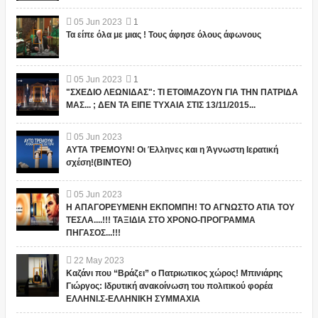
05
Jun
2023
1
Τα είπε όλα με μιας ! Τους άφησε όλους άφωνους
05
Jun
2023
1
"ΣΧΕΔΙΟ ΛΕΩΝΙΔΑΣ": ΤΙ ΕΤΟΙΜΑΖΟΥΝ ΓΙΑ ΤΗΝ ΠΑΤΡΙΔΑ
ΜΑΣ... ; ΔΕΝ ΤΑ ΕΙΠΕ ΤΥΧΑΙΑ ΣΤΙΣ 13/11/2015...
05
Jun
2023
ΑΥΤΑ ΤΡΕΜΟΥΝ! Οι Έλληνες και η Άγνωστη Ιερατική
σχέση!(ΒΙΝΤΕΟ)
05
Jun
2023
Η ΑΠΑΓΟΡΕΥΜΕΝΗ ΕΚΠΟΜΠΗ! ΤΟ ΑΓΝΩΣΤΟ ΑΤΙΑ ΤΟΥ
ΤΕΣΛΑ....!!! ΤΑΞΙΔΙΑ ΣΤΟ ΧΡΟΝΟ-ΠΡΟΓΡΑΜΜΑ
ΠΗΓΑΣΟΣ...!!!
22
May
2023
Καζάνι που “Βράζει” ο Πατριωτικος χώρος! Μπινιάρης
Γιώργος: Ιδρυτική ανακοίνωση του πολιτικού φορέα
ΕΛΛΗΝΙ.Σ-ΕΛΛΗΝΙΚΗ ΣΥΜΜΑΧΙΑ