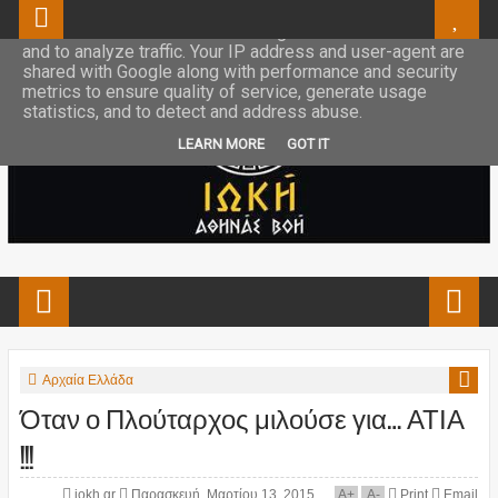
This site uses cookies from Google to deliver its services
and to analyze traffic. Your IP address and user-agent are
shared with Google along with performance and security
metrics to ensure quality of service, generate usage
statistics, and to detect and address abuse.
LEARN MORE
GOT IT
Αρχαία Ελλάδα
Όταν ο Πλούταρχος μιλούσε για… ΑΤΙΑ
!!!
iokh.gr
Παρασκευή, Μαρτίου 13, 2015
A
+
A
-
Print
Email