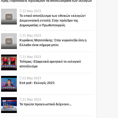
Άρης Πορτοσάλτε σχολιάζουν τα αποτελέσματα των εκλογών
22
May
2023
Το επικό αποτέλεσμα των εθνικών εκλογών!
Διερευνητική εντολή: Στην πρόεδρο της
Δημοκρατίας ο Πρωθυπουργός
21
May
2023
Κυριάκος Μητσοτάκης: Στην κυριολεξία όλη η
Ελλαδα είναι σήμερα μπλε
21
May
2023
Τσίπρας: Εξαιρετικά αρνητικό το εκλογικό
αποτέλεσμα
21
May
2023
Exit poll : Εκλογές 2023
Αυτός ο μεγάλος
ΟΙ ΕΙΔΗΣΕΙΣ ΓΙΑ ΤΙΣ
φιλάνθρωπος
ΕΞΕΛΙΞΕΙΣ ΣΤΟ
προειδοποίησε ότι το
FACEBOOK
χειρότερο κύμα έρχεται
ΠΡΟΒΛΗΜΑΤΙΖΟΥΝ!!!
21
May
2023
τώρα με την μετάλλαξη
ΠΟΙΟΣ ΚΑΝΕΙ
ΣΕ ΕΥΧΑΡΙΣΤΟΥΜΕ.... Bill Το
Τα πρώτα προγνωστικά δείχνουν...
Το iokh.gr δημοσιεύει κάθε
όμικρον ....
ΚΟΥΜΑΝΤΟ ΤΕΛΙΚΑ;
iokh.gr δημοσιεύει κάθε σχόλιο
σχόλιο το οποίο είναι σχετικό
(VIDEO)
το οποίο είναι σχετικό με το
με το θέμα. Ωστόσο, αυτό δεν