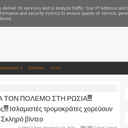
Συγγραφέας Νικόλαος Αργυρίου
deliver its services and to analyze traffic. Your IP address and
formance and security metrics to ensure quality of service, gen
 abuse.
Αρχαιολογία
Επιστήμη
Α.Τ.Ι.Α.
 ΤΟΝ ΠΟΛΕΜΟ ΣΤΗ ΡΩΣΙΑ!!!!
!!! Ισλαμιστές τρομοκράτες χορεύουν
 Σκληρό βίντεο