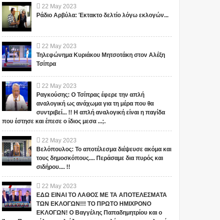
22
May
2023
Ράδιο Αρβύλα: Έκτακτο δελτίο λόγω εκλογών...
22
May
2023
Τηλεφώνημα Κυριάκου Μητσοτάκη στον Αλέξη
Τσίπρα
22
May
2023
Ραγκούσης: Ο Τσίπρας έφερε την απλή
αναλογική ως ανάχωμα για τη μέρα που θα
συντριβεί... !! Η απλή αναλογική είναι η παγίδα
που έστησε και έπεσε ο ίδιος μεσα ...;.
22
May
2023
Βελόπουλος: Το αποτέλεσμα διέψευσε ακόμα και
τους δημοσκόπους.... Περάσαμε δια πυρός και
σιδήρου.... !!
22
May
2023
ΕΔΩ ΕΙΝΑΙ ΤΟ ΛΑΘΟΣ ΜΕ ΤΑ ΑΠΟΤΕΛΕΣΜΑΤΑ
ΤΩΝ ΕΚΛΟΓΩΝ!!! ΤΟ ΠΡΩΤΟ ΗΜΙΧΡΟΝΟ
ΕΚΛΟΓΩΝ! Ο Βαγγέλης Παπαδημητρίου και ο