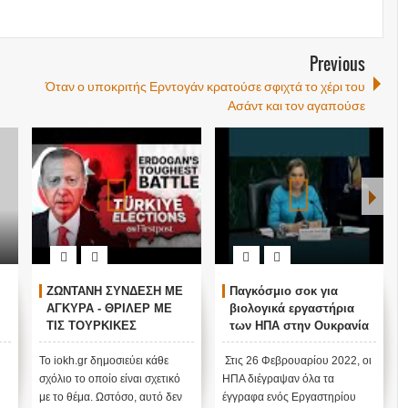
Previous
Όταν ο υποκριτής Ερντογάν κρατούσε σφιχτά το χέρι του
Ασάντ και τον αγαπούσε
ΖΩΝΤΑΝΗ ΣΥΝΔΕΣΗ ΜΕ
Παγκόσμιο σοκ για
ΑΓΚΥΡΑ - ΘΡΙΛΕΡ ΜΕ
βιολογικά εργαστήρια
ΤΙΣ ΤΟΥΡΚΙΚΕΣ
των ΗΠΑ στην Ουκρανία
ΕΚΛΟΓΕΣ !
ν
Το iokh.gr δημοσιεύει κάθε
Στις 26 Φεβρουαρίου 2022, οι
σχόλιο το οποίο είναι σχετικό
ΗΠΑ διέγραψαν όλα τα
με το θέμα. Ωστόσο, αυτό δεν
έγγραφα ενός Εργαστηρίου