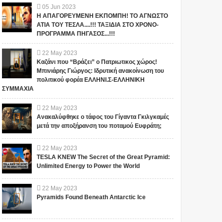
05
Jun
2023
Η ΑΠΑΓΟΡΕΥΜΕΝΗ ΕΚΠΟΜΠΗ! ΤΟ ΑΓΝΩΣΤΟ
ΑΤΙΑ ΤΟΥ ΤΕΣΛΑ....!!! ΤΑΞΙΔΙΑ ΣΤΟ ΧΡΟΝΟ-
ΠΡΟΓΡΑΜΜΑ ΠΗΓΑΣΟΣ...!!!
22
May
2023
Καζάνι που “Βράζει” ο Πατριωτικος χώρος!
Μπινιάρης Γιώργος: Ιδρυτική ανακοίνωση του
πολιτικού φορέα ΕΛΛΗΝΙ.Σ-ΕΛΛΗΝΙΚΗ
ΣΥΜΜΑΧΙΑ
22
May
2023
Ανακαλύφθηκε ο τάφος του Γίγαντα Γκιλγκαμές
μετά την αποξήρανση του ποταμού Ευφράτη;
22
May
2023
TESLA KNEW The Secret of the Great Pyramid:
Unlimited Energy to Power the World
22
May
2023
Pyramids Found Beneath Antarctic Ice