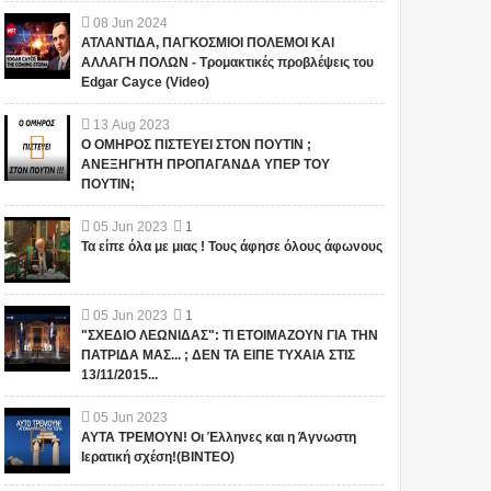
08
Jun
2024
ΑΤΛΑΝΤΙΔΑ, ΠΑΓΚΟΣΜΙΟΙ ΠΟΛΕΜΟΙ ΚΑΙ
ΑΛΛΑΓΗ ΠΟΛΩΝ - Τρομακτικές προβλέψεις του
Edgar Cayce (Video)
13
Aug
2023
Ο ΟΜΗΡΟΣ ΠΙΣΤΕΥΕΙ ΣΤΟΝ ΠΟΥΤΙΝ ;
ΑΝΕΞΗΓΗΤΗ ΠΡΟΠΑΓΑΝΔΑ ΥΠΕΡ ΤΟΥ
ΠΟΥΤΙΝ;
05
Jun
2023
1
Τα είπε όλα με μιας ! Τους άφησε όλους άφωνους
05
Jun
2023
1
"ΣΧΕΔΙΟ ΛΕΩΝΙΔΑΣ": ΤΙ ΕΤΟΙΜΑΖΟΥΝ ΓΙΑ ΤΗΝ
ΠΑΤΡΙΔΑ ΜΑΣ... ; ΔΕΝ ΤΑ ΕΙΠΕ ΤΥΧΑΙΑ ΣΤΙΣ
13/11/2015...
05
Jun
2023
ΑΥΤΑ ΤΡΕΜΟΥΝ! Οι Έλληνες και η Άγνωστη
Ιερατική σχέση!(ΒΙΝΤΕΟ)