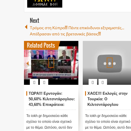
Next
Τρόμος στη Κύπρο!!! Πέντε επικίνδυνοι εξτρεμιστές...
Απέδρασαν από τις βρετανικές βάσεις!!!
Related Posts
ΤΩΡΑ!!! Ερντογάν:
ΧΑΟΣ!!! Εκλογές στην
50,60% Κιλιτσντάρογλου:
Τουρκία: Ο
43,60% Επικράτεια:
Κιλιτσντάρογλου
78,2%
αμφισβητεί τα
αποτελέσματα θα γίνου
Το iokh.gr δημοσιεύει κάθε
Το iokh.gr δημοσιεύει κάθε
ενστάσεις...
σχόλιο το οποίο είναι σχετικό
σχόλιο το οποίο είναι σχετικό
με το θέμα. Ωστόσο, αυτό δεν
με το θέμα. Ωστόσο, αυτό δεν