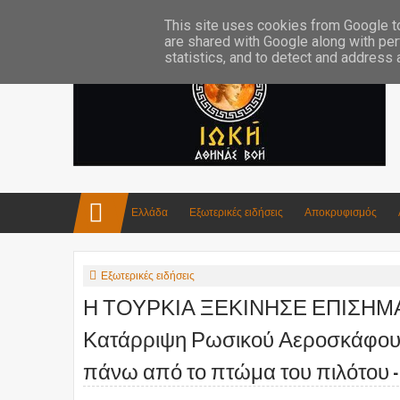
Επικοινωνία:info4iokh@gmail.com
Κατασκευές
Ποίηση
This site uses cookies from Google to 
are shared with Google along with per
statistics, and to detect and address
Ελλάδα
Εξωτερικές ειδήσεις
Αποκρυφισμός
Εξωτερικές ειδήσεις
Η ΤΟΥΡΚΙΑ ΞΕΚΙΝΗΣΕ ΕΠΙΣΗΜΑ
Κατάρριψη Ρωσικού Αεροσκάφους!
πάνω από το πτώμα του πιλότου -