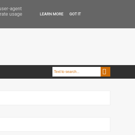
 user-agent
erate usage
LEARN MORE
GOT IT