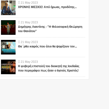
θέμ...
σημαίνει ότι...
21
May
2023
ΧΡΟΝΗΣ ΜΙΣΣΙΟΣ! Από ήρωας, προδότης...
21
May
2023
Δημήτρης Λιαντίνης - "Η Φιλοσοφική Θεώρηση
του Θανάτου"
21
May
2023
Θα ΄ρθει καιρός που όλοι θα ψηφίζουν τον...
21
May
2023
Η φοβερή επιστολή του διοικητή της Ιουδαίας
που περιγράφει πως ήταν ο Ιησούς Χριστός!