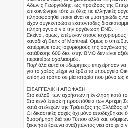
Αδωνις Γεωργιάδης, ως πρόεδρος της Επιτρ
επικοινώνησε τότε με όλες τις ελληνικές ο
πληροφορηθεί ποιοι είναι οι μυστηριώδεις Λ
είχαν συγκεντρώσει εκατοντάδες δισεκατομμ
πλήρη άγνοια για την οργάνωση END.
Εκείνοι, όμως, επέμεναν στους ισχυρισμούς
καναδική Bank of Montreal. Ομως ο υπεύθυ
κατέρριψε τους ισχυρισμούς της οργάνωσης 
κατάθεσης 600 δισ. στην BMO δεν είναι αξι
περαιτέρω σχολιασμό».
Παρ' όλα αυτά οι «δωρητές» επιχείρησαν να 
για το χρέος μέχρι να έρθει το υπουργείο Οι
επίσημο τρόπο σε μία ιστορία που μόνο ως κ
ΕΙΣΑΓΓΕΛΙΚΗ ΑΠΟΦΑΣΗ
Στο καλάθι των αχρήστων η έγκληση κατά 
Στο κενό έπεσε η προσπάθεια των Αρτέμη Σ
κατά στελεχών της Τράπεζας της Ελλάδος αλ
Οι δικαστικές αρχές όχι μόνο αποδέχθηκαν ό
δυσφήμηση διά του Τύπου αλλά και, σύμφωνα
ξεκινήσει έρευνα αναζητώντας νέα στοιχεία 