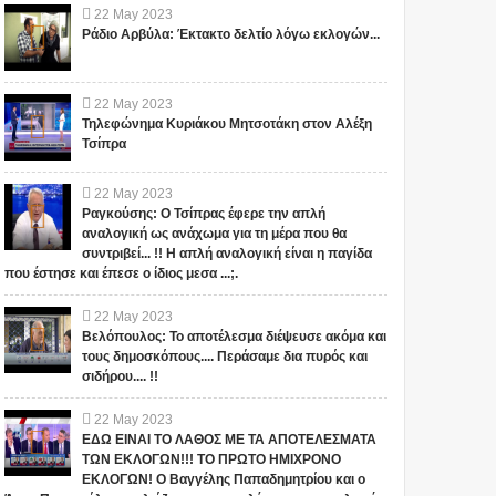
22
May
2023
Ράδιο Αρβύλα: Έκτακτο δελτίο λόγω εκλογών...
22
May
2023
Τηλεφώνημα Κυριάκου Μητσοτάκη στον Αλέξη
Τσίπρα
22
May
2023
Ραγκούσης: Ο Τσίπρας έφερε την απλή
αναλογική ως ανάχωμα για τη μέρα που θα
συντριβεί... !! Η απλή αναλογική είναι η παγίδα
που έστησε και έπεσε ο ίδιος μεσα ...;.
22
May
2023
Βελόπουλος: Το αποτέλεσμα διέψευσε ακόμα και
τους δημοσκόπους.... Περάσαμε δια πυρός και
σιδήρου.... !!
22
May
2023
ΕΔΩ ΕΙΝΑΙ ΤΟ ΛΑΘΟΣ ΜΕ ΤΑ ΑΠΟΤΕΛΕΣΜΑΤΑ
ΤΩΝ ΕΚΛΟΓΩΝ!!! ΤΟ ΠΡΩΤΟ ΗΜΙΧΡΟΝΟ
ΕΚΛΟΓΩΝ! Ο Βαγγέλης Παπαδημητρίου και ο