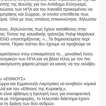
οπής της Βουλής για τον Απόδημο Ελληνισμό,
ργανώσεις των ΗΠΑ και του Καναδά προκειμένου να
αμπράκης και Σώρρας, οι οποίοι υποτίθεται πως
ύρια. Ολοι με τους οποίους επικοινώνησε, δήλωσαν
 τους, δηλώνοντας πως έχουν καταθέσεις στην
νος Τύπου της καναδικής τράπεζας Ραλφ Μαράνκα
END υποστηρίζοντας: «...Τα δημοσιεύματα περί
όπιστα. Πέραν τούτου δεν έχουμε να προβούμε σε
κρατήσουν στην επικαιρότητα τη... μοναδική λύση
κονομικών των ΗΠΑ και να βάλει τέλος με τον πιο
ακόγουστη φάρσα μπορεί να κανείς να την εκλάβει.
του «ΕΘΝΟΥΣ»
ώρρα και Εμμανουήλ Λαμπράκη να κινηθούν νομικά
λά και του «Εθνους της Κυριακής».
τι είναι αβάσιμη η έγκλησή τους για συκοφαντική
 με πληροφορίες, το τελευταίο διάστημα έχουν
για τη δράση των δύο ανδρών.