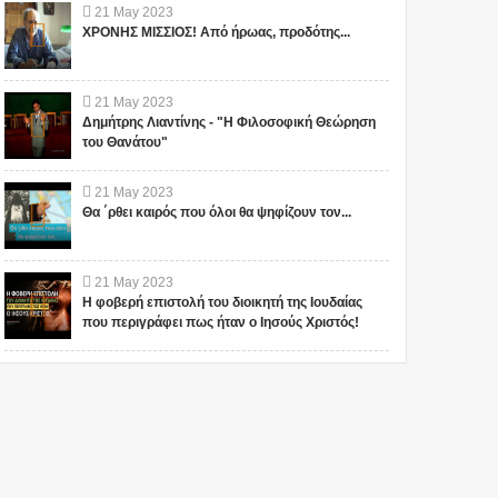
21
May
2023
ΧΡΟΝΗΣ ΜΙΣΣΙΟΣ! Από ήρωας, προδότης...
21
May
2023
Δημήτρης Λιαντίνης - "Η Φιλοσοφική Θεώρηση
του Θανάτου"
21
May
2023
Θα ΄ρθει καιρός που όλοι θα ψηφίζουν τον...
21
May
2023
Η φοβερή επιστολή του διοικητή της Ιουδαίας
που περιγράφει πως ήταν ο Ιησούς Χριστός!