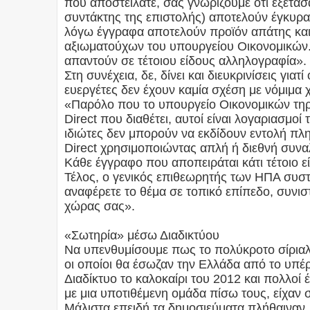
που αποστείλατε, σας γνωρίζουμε ότι εξετάσ
συντάκτης της επιστολής) αποτελούν έγκυρα
λόγω έγγραφα αποτελούν προϊόν απάτης κα
αξιωματούχων του υπουργείου Οικονομικών.
απαντούν σε τέτοιου είδους αλληλογραφία».
Στη συνέχεια, δε, δίνει και διευκρινίσεις για
ευεργέτες δεν έχουν καμία σχέση με νόμιμα 
«Παρόλο που το υπουργείο Οικονομικών τηρ
Direct που διαθέτει, αυτοί είναι λογαριασμοί
ιδιώτες δεν μπορούν να εκδίδουν εντολή πλ
Direct χρησιμοποιώντας απλή ή διεθνή συνα
Κάθε έγγραφο που αποπειράται κάτι τέτοιο ε
Τέλος, ο γενικός επιθεωρητής των ΗΠΑ συστ
αναφέρετε το θέμα σε τοπικό επίπεδο, συνιστ
χώρας σας».
«Σωτηρία» μέσω Διαδικτύου
Να υπενθυμίσουμε πως το πολύκροτο σίριαλ
οι οποίοι θα έσωζαν την Ελλάδα από το υπέ
Διαδίκτυο το καλοκαίρι του 2012 και πολλοί
με μια υποτιθέμενη ομάδα πίσω τους, είχαν 
Μάλιστα επειδή τα δημοσιεύματα πλήθαιναν,