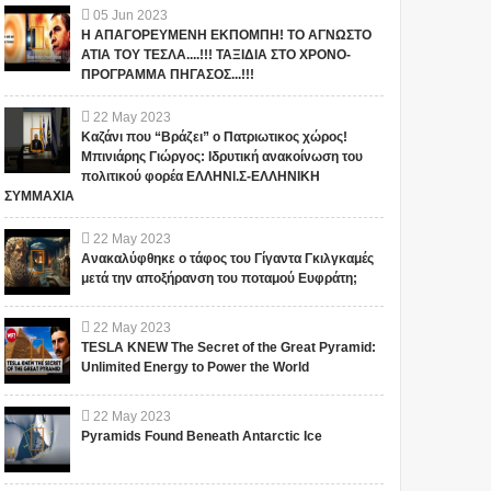
05
Jun
2023
Η ΑΠΑΓΟΡΕΥΜΕΝΗ ΕΚΠΟΜΠΗ! ΤΟ ΑΓΝΩΣΤΟ
ΑΤΙΑ ΤΟΥ ΤΕΣΛΑ....!!! ΤΑΞΙΔΙΑ ΣΤΟ ΧΡΟΝΟ-
ΠΡΟΓΡΑΜΜΑ ΠΗΓΑΣΟΣ...!!!
22
May
2023
Καζάνι που “Βράζει” ο Πατριωτικος χώρος!
Μπινιάρης Γιώργος: Ιδρυτική ανακοίνωση του
πολιτικού φορέα ΕΛΛΗΝΙ.Σ-ΕΛΛΗΝΙΚΗ
ΣΥΜΜΑΧΙΑ
22
May
2023
Ανακαλύφθηκε ο τάφος του Γίγαντα Γκιλγκαμές
μετά την αποξήρανση του ποταμού Ευφράτη;
22
May
2023
TESLA KNEW The Secret of the Great Pyramid:
Unlimited Energy to Power the World
22
May
2023
Pyramids Found Beneath Antarctic Ice