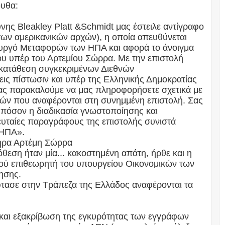
ουθα:
ύνης Bleakley Platt &Schmidt μας έστειλε αντίγραφο
ων αμερικανικών αρχών), η οποία απευθύνεται
ουργό Μεταφορών των ΗΠΑ και αφορά το άνοιγμα
υ υπέρ του Αρτεμίου Σώρρα. Με την επιστολή
 κατάθεση συγκεκριμένων Διεθνών
ις πίστωσιν και υπέρ της Ελληνικής Δημοκρατίας
ας παρακαλούμε να μας πληροφορήσετε σχετικά με
κών που αναφέρονται στη συνημμένη επιστολή. Σας
 πόσον η διαδικασία γνωστοποίησης και
ευταίες παραγράφους της επιστολής συνιστά
 ΗΠΑ».
ωτήρα Αρτέμη Σώρρα
πόθεση ήταν μία... κακοστημένη απάτη, ήρθε και η
κού επιθεωρητή του υπουργείου Οικονομικών των
ησης.
φτασε στην Τράπεζα της Ελλάδος αναφέρονται τα
 και εξακρίβωση της εγκυρότητας των εγγράφων