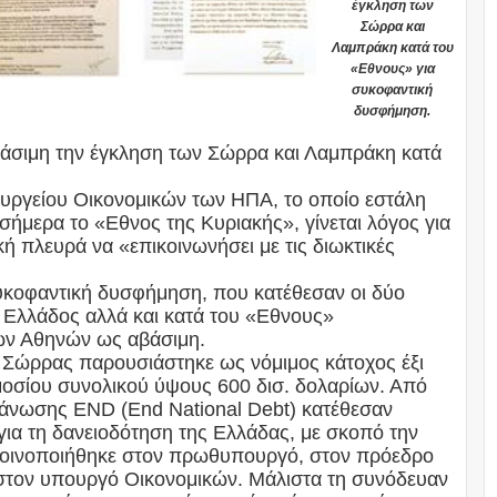
έγκληση των
Σώρρα και
Λαμπράκη κατά του
«Εθνους» για
συκοφαντική
δυσφήμηση.
βάσιμη την έγκληση των Σώρρα και Λαμπράκη κατά
ουργείου Οικονομικών των ΗΠΑ, το οποίο εστάλη
σήμερα το «Εθνος της Κυριακής», γίνεται λόγος για
κή πλευρά να «επικοινωνήσει με τις διωκτικές
 συκοφαντική δυσφήμηση, που κατέθεσαν οι δύο
 Ελλάδος αλλά και κατά του «Εθνους»
ών Αθηνών ως αβάσιμη.
κ. Σώρρας παρουσιάστηκε ως νόμιμος κάτοχος έξι
οσίου συνολικού ύψους 600 δισ. δολαρίων. Από
γάνωσης END (End National Debt) κατέθεσαν
ια τη δανειοδότηση της Ελλάδας, με σκοπό την
κοινοποιήθηκε στον πρωθυπουργό, στον πρόεδρο
 στον υπουργό Οικονομικών. Μάλιστα τη συνόδευαν