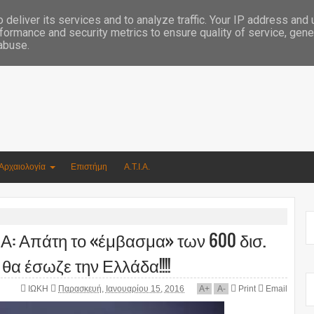
Συγγραφέας Νικόλαος Αργυρίου
deliver its services and to analyze traffic. Your IP address and
formance and security metrics to ensure quality of service, gen
 abuse.
Αρχαιολογία
Επιστήμη
Α.Τ.Ι.Α.
πάτη το «έμβασμα» των 600 δισ.
α έσωζε την Ελλάδα!!!!
ΙΩΚΗ
Παρασκευή, Ιανουαρίου 15, 2016
A
+
A
-
Print
Email