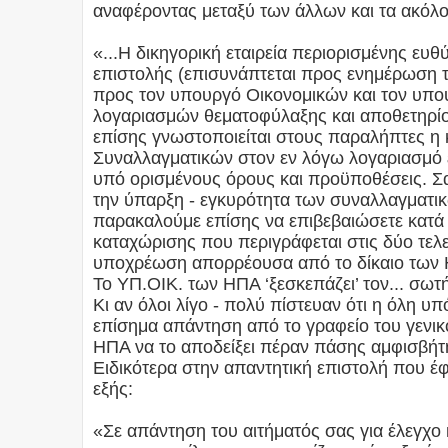
αναφέροντας μεταξύ των άλλων και τα ακόλ
«...Η δικηγορική εταιρεία περιορισμένης ευθ
επιστολής (επισυνάπτεται προς ενημέρωση τ
προς τον υπουργό Οικονομικών και τον υπ
λογαριασμών θεματοφύλαξης και αποθετηρίο
επίσης γνωστοποιείται στους παραλήπτες η
Συναλλαγματικών στον εν λόγω λογαριασμό ε
υπό ορισμένους όρους και προϋποθέσεις. Σ
την ύπαρξη - εγκυρότητα των συναλλαγματι
παρακαλούμε επίσης να επιβεβαιώσετε κατά
καταχώρισης που περιγράφεται στις δύο τελ
υποχρέωση απορρέουσα από το δίκαιο των
To ΥΠ.ΟΙΚ. των ΗΠΑ ‘ξεσκεπάζει’ τον... σ
Κι αν όλοι λίγο - πολύ πίστευαν ότι η όλη υ
επίσημα απάντηση από το γραφείο του γενι
ΗΠΑ να το αποδείξει πέραν πάσης αμφισβήτ
Ειδικότερα στην απαντητική επιστολή που έ
εξής:
«Σε απάντηση του αιτήματός σας για έλεγχο