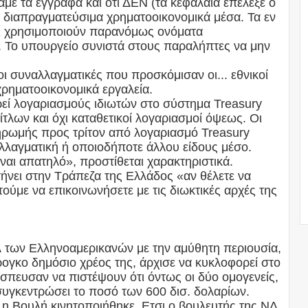
αμε τα έγγραφα και ότι ΔΕΝ (τα κεφαλαία επέλεξε ο
 διαπραγματεύσιμα χρηματοοικονομικά μέσα. Τα εν
ι χρησιμοποιούν παρανόμως ονόματα
 Το υπουργείο συνιστά στους παραλήπτες να μην
τί οι συναλλαγματικές που προσκόμισαν οι... εθνικοί
χρηματοοικονομικά εργαλεία.
εί λογαριασμούς ιδιωτών στο σύστημα Treasury
 τίτλων και όχι καταθετικοί λογαριασμοί όψεως. Οι
ηρωμής προς τρίτον από λογαριασμό Treasury
λλαγματική ή οποιοδήποτε άλλου είδους μέσο.
ίναι απατηλό», προστίθεται χαρακτηριστικά.
ήνει στην Τράπεζα της Ελλάδος «αν θέλετε να
ούμε να επικοινωνήσετε με τις διωκτικές αρχές της
 των Ελληνοαμερικανών με την αμύθητη περιουσία,
ρογκο δημόσιο χρέος της, άρχισε να κυκλοφορεί στο
 έσπευσαν να πιστέψουν ότι όντως οι δύο ομογενείς,
συγκεντρώσει το ποσό των 600 δισ. δολαρίων.
 η Βουλή κινητοποιήθηκε. Ετσι ο βουλευτής της ΝΔ