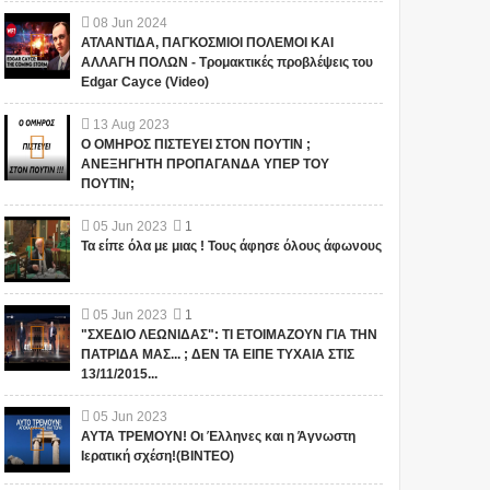
08
Jun
2024
ΑΤΛΑΝΤΙΔΑ, ΠΑΓΚΟΣΜΙΟΙ ΠΟΛΕΜΟΙ ΚΑΙ
ΑΛΛΑΓΗ ΠΟΛΩΝ - Τρομακτικές προβλέψεις του
Edgar Cayce (Video)
13
Aug
2023
Ο ΟΜΗΡΟΣ ΠΙΣΤΕΥΕΙ ΣΤΟΝ ΠΟΥΤΙΝ ;
ΑΝΕΞΗΓΗΤΗ ΠΡΟΠΑΓΑΝΔΑ ΥΠΕΡ ΤΟΥ
ΠΟΥΤΙΝ;
05
Jun
2023
1
Τα είπε όλα με μιας ! Τους άφησε όλους άφωνους
05
Jun
2023
1
"ΣΧΕΔΙΟ ΛΕΩΝΙΔΑΣ": ΤΙ ΕΤΟΙΜΑΖΟΥΝ ΓΙΑ ΤΗΝ
ΠΑΤΡΙΔΑ ΜΑΣ... ; ΔΕΝ ΤΑ ΕΙΠΕ ΤΥΧΑΙΑ ΣΤΙΣ
13/11/2015...
05
Jun
2023
ΑΥΤΑ ΤΡΕΜΟΥΝ! Οι Έλληνες και η Άγνωστη
Ιερατική σχέση!(ΒΙΝΤΕΟ)