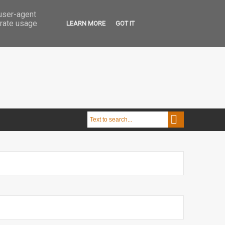
 user-agent
erate usage
LEARN MORE
GOT IT