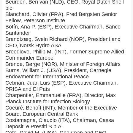
Beurden, Ben van (NLD), CEO, Royal Dutch Shell
plc
Blanchard, Olivier (FRA), Fred Bergsten Senior
Fellow, Peterson Institute
Botín, Ana P. (ESP), Executive Chairman, Banco
Santander
Brandtzæg, Svein Richard (NOR), President and
CEO, Norsk Hydro ASA
Breedlove, Philip M. (INT), Former Supreme Allied
Commander Europe
Brende, Børge (NOR), Minister of Foreign Affairs
Burns, William J. (USA), President, Carnegie
Endowment for International Peace
Cebrián, Juan Luis (ESP), Executive Chairman,
PRISA and El País
Charpentier, Emmanuelle (FRA), Director, Max
Planck Institute for Infection Biology
Coeuré, Benoît (INT), Member of the Executive
Board, European Central Bank
Costamagna, Claudio (ITA), Chairman, Cassa
Depositi e Prestiti S.p.A.
Cote, David M. (USA), Chairman and CEO,