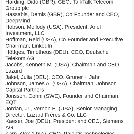
Harding, Dido (GBR), CEO, TalkTalk Telecom
Group plc
Hassabis, Demis (GBR), Co-Founder and CEO,
DeepMind
Hobson, Mellody (USA), President, Ariel
Investment, LLC
Hoffman, Reid (USA), Co-Founder and Executive
Chairman, LinkedIn
Höttges, Timotheus (DEU), CEO, Deutsche
Telekom AG
Jacobs, Kenneth M. (USA), Chairman and CEO,
Lazard
Jäkel, Julia (DEU), CEO, Gruner + Jahr
Johnson, James A. (USA), Chairman, Johnson
Capital Partners
Jonsson, Conni (SWE), Founder and Chairman,
EQT
Jordan, Jr., Vernon E. (USA), Senior Managing
Director, Lazard Frères & Co. LLC
Kaeser, Joe (DEU), President and CEO, Siemens
AG
Karp, Alex (USA), CEO, Palantir Technologies