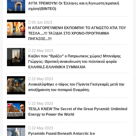
ΑΥΤΑ ΤΡΕΜΟΥΝ! Οι Έλληνες και η Άγνωστη Ιερατική
σχέση!(ΒΙΝΤΕΟ)
05
Jun
2023
Η ΑΠΑΓΟΡΕΥΜΕΝΗ ΕΚΠΟΜΠΗ! ΤΟ ΑΓΝΩΣΤΟ ΑΤΙΑ ΤΟΥ
ΤΕΣΛΑ....!!! ΤΑΞΙΔΙΑ ΣΤΟ ΧΡΟΝΟ-ΠΡΟΓΡΑΜΜΑ
ΠΗΓΑΣΟΣ...!!!
22
May
2023
Καζάνι που “Βράζει” ο Πατριωτικος χώρος! Μπινιάρης
Γιώργος: Ιδρυτική ανακοίνωση του πολιτικού φορέα
ΕΛΛΗΝΙ.Σ-ΕΛΛΗΝΙΚΗ ΣΥΜΜΑΧΙΑ
22
May
2023
Ανακαλύφθηκε ο τάφος του Γίγαντα Γκιλγκαμές μετά την
αποξήρανση του ποταμού Ευφράτη;
22
May
2023
TESLA KNEW The Secret of the Great Pyramid: Unlimited
Energy to Power the World
22
May
2023
Pyramids Found Beneath Antarctic Ice