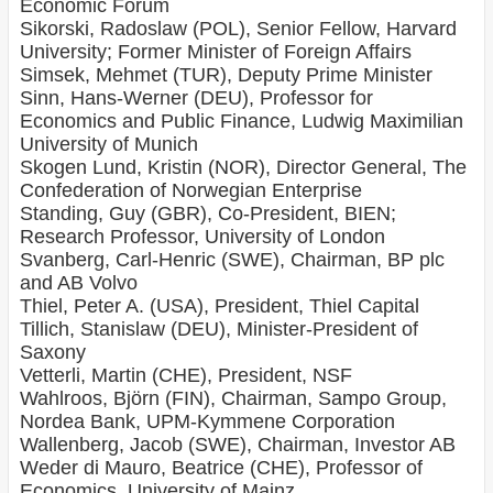
Economic Forum
Sikorski, Radoslaw (POL), Senior Fellow, Harvard
University; Former Minister of Foreign Affairs
Simsek, Mehmet (TUR), Deputy Prime Minister
Sinn, Hans-Werner (DEU), Professor for
Economics and Public Finance, Ludwig Maximilian
University of Munich
Skogen Lund, Kristin (NOR), Director General, The
Confederation of Norwegian Enterprise
Standing, Guy (GBR), Co-President, BIEN;
Research Professor, University of London
Svanberg, Carl-Henric (SWE), Chairman, BP plc
and AB Volvo
Thiel, Peter A. (USA), President, Thiel Capital
Tillich, Stanislaw (DEU), Minister-President of
Saxony
Vetterli, Martin (CHE), President, NSF
Wahlroos, Björn (FIN), Chairman, Sampo Group,
Nordea Bank, UPM-Kymmene Corporation
Wallenberg, Jacob (SWE), Chairman, Investor AB
Weder di Mauro, Beatrice (CHE), Professor of
Economics, University of Mainz