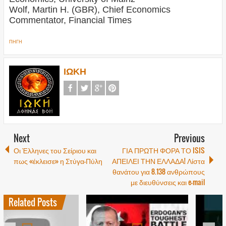
Wolf, Martin H. (GBR), Chief Economics
Commentator, Financial Times
ΠΗΓΗ
ΙΩΚΗ
Next
Previous
Οι Έλληνες του Σείριου και
ΓΙΑ ΠΡΩΤΗ ΦΟΡΑ ΤΟ ISIS
πως «έκλεισε» η Στύγα-Πύλη
ΑΠΕΙΛΕΙ ΤΗΝ ΕΛΛΑΔΑ! Λίστα
θανάτου για 8.138 ανθρώπους
με διευθύνσεις και e-mail
Related Posts