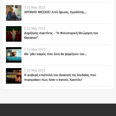
21
May
2023
ΧΡΟΝΗΣ ΜΙΣΣΙΟΣ! Από ήρωας, προδότης...
21
May
2023
Δημήτρης Λιαντίνης - "Η Φιλοσοφική Θεώρηση του
Θανάτου"
21
May
2023
Θα ΄ρθει καιρός που όλοι θα ψηφίζουν τον...
21
May
2023
Η φοβερή επιστολή του διοικητή της Ιουδαίας που
περιγράφει πως ήταν ο Ιησούς Χριστός!