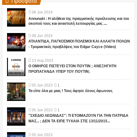
Πρόσφατα
08
Jun
2024
Annunaki : Η αλήθεια της πραγματικής προέλευσης και του
σκοπού τους και αναστολή λειτουργίας μας ....
08
Jun
2024
ΑΤΛΑΝΤΙΔΑ, ΠΑΓΚΟΣΜΙΟΙ ΠΟΛΕΜΟΙ ΚΑΙ ΑΛΛΑΓΗ ΠΟΛΩΝ
- Τρομακτικές προβλέψεις του Edgar Cayce (Video)
13
Aug
2023
Ο ΟΜΗΡΟΣ ΠΙΣΤΕΥΕΙ ΣΤΟΝ ΠΟΥΤΙΝ ; ΑΝΕΞΗΓΗΤΗ
ΠΡΟΠΑΓΑΝΔΑ ΥΠΕΡ ΤΟΥ ΠΟΥΤΙΝ;
05
Jun
2023
1
Τα είπε όλα με μιας ! Τους άφησε όλους άφωνους
05
Jun
2023
1
"ΣΧΕΔΙΟ ΛΕΩΝΙΔΑΣ": ΤΙ ΕΤΟΙΜΑΖΟΥΝ ΓΙΑ ΤΗΝ ΠΑΤΡΙΔΑ
ΜΑΣ... ; ΔΕΝ ΤΑ ΕΙΠΕ ΤΥΧΑΙΑ ΣΤΙΣ 13/11/2015...
05
Jun
2023