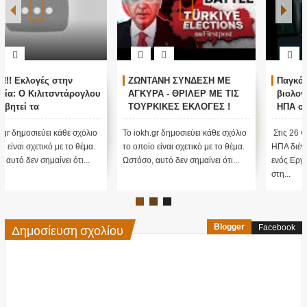
ΖΩΝΤΑΝΗ ΣΥΝΔΕΣΗ ΜΕ
Παγκόσμιο σοκ για
ΑΓΚΥΡΑ - ΘΡΙΛΕΡ ΜΕ ΤΙΣ
βιολογικά εργαστήρια των
ΤΟΥΡΚΙΚΕΣ ΕΚΛΟΓΕΣ !
ΗΠΑ στην Ουκρανία
Το iokh.gr δημοσιεύει κάθε σχόλιο
Στις 26 Φεβρουαρίου 2022, οι
το οποίο είναι σχετικό με το θέμα.
ΗΠΑ διέγραψαν όλα τα έγγραφα
Ωστόσο, αυτό δεν σημαίνει ότι...
ενός Εργαστηρίου Βιοόπλων τους
στη...
Δημοσίευση σχολίου
Blogger
Facebook