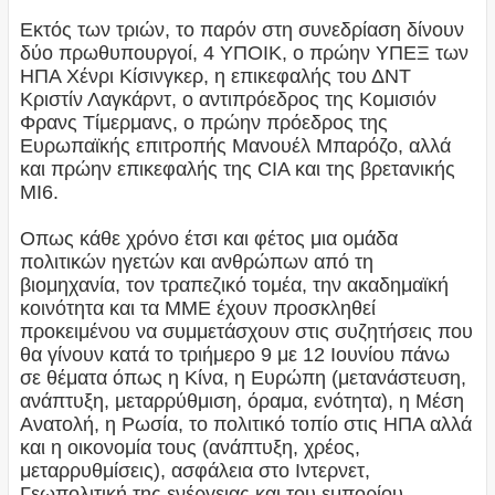
Εκτός των τριών, το παρόν στη συνεδρίαση δίνουν
δύο πρωθυπουργοί, 4 ΥΠΟΙΚ, ο πρώην ΥΠΕΞ των
ΗΠΑ Χένρι Κίσινγκερ, η επικεφαλής του ΔΝΤ
Κριστίν Λαγκάρντ, ο αντιπρόεδρος της Κομισιόν
Φρανς Τίμερμανς, ο πρώην πρόεδρος της
Ευρωπαϊκής επιτροπής Μανουέλ Μπαρόζο, αλλά
και πρώην επικεφαλής της CIA και της βρετανικής
MI6.
Οπως κάθε χρόνο έτσι και φέτος μια ομάδα
πολιτικών ηγετών και ανθρώπων από τη
βιομηχανία, τον τραπεζικό τομέα, την ακαδημαϊκή
κοινότητα και τα ΜΜΕ έχουν προσκληθεί
προκειμένου να συμμετάσχουν στις συζητήσεις που
θα γίνουν κατά το τριήμερο 9 με 12 Ιουνίου πάνω
σε θέματα όπως η Κίνα, η Ευρώπη (μετανάστευση,
ανάπτυξη, μεταρρύθμιση, όραμα, ενότητα), η Μέση
Ανατολή, η Ρωσία, το πολιτικό τοπίο στις ΗΠΑ αλλά
και η οικονομία τους (ανάπτυξη, χρέος,
μεταρρυθμίσεις), ασφάλεια στο Ιντερνετ,
Γεωπολιτική της ενέργειας και του εμπορίου,