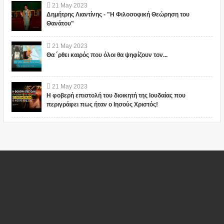
21
May
2023
Δημήτρης Λιαντίνης - "Η Φιλοσοφική Θεώρηση του
Θανάτου"
21
May
2023
Θα ΄ρθει καιρός που όλοι θα ψηφίζουν τον...
21
May
2023
Η φοβερή επιστολή του διοικητή της Ιουδαίας που
περιγράφει πως ήταν ο Ιησούς Χριστός!