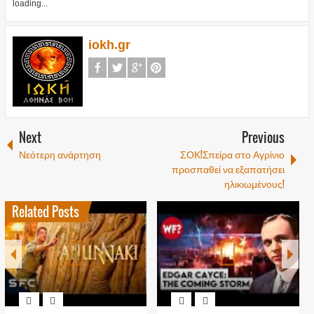
loading...
iokh.gr
Next
Previous
Νεότερη ανάρτηση
ΣΟΚ!Σπείρα στο Αγρίνιο
προσπαθεί να εξαπατήσει
ηλικιωμένους!
Related Posts