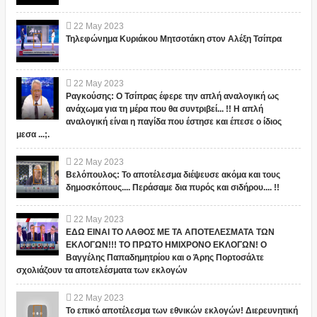
22
May
2023
Τηλεφώνημα Κυριάκου Μητσοτάκη στον Αλέξη Τσίπρα
22
May
2023
Ραγκούσης: Ο Τσίπρας έφερε την απλή αναλογική ως
ανάχωμα για τη μέρα που θα συντριβεί... !! Η απλή
αναλογική είναι η παγίδα που έστησε και έπεσε ο ίδιος
μεσα ...;.
22
May
2023
Βελόπουλος: Το αποτέλεσμα διέψευσε ακόμα και τους
δημοσκόπους.... Περάσαμε δια πυρός και σιδήρου.... !!
22
May
2023
ΕΔΩ ΕΙΝΑΙ ΤΟ ΛΑΘΟΣ ΜΕ ΤΑ ΑΠΟΤΕΛΕΣΜΑΤΑ ΤΩΝ
ΕΚΛΟΓΩΝ!!! ΤΟ ΠΡΩΤΟ ΗΜΙΧΡΟΝΟ ΕΚΛΟΓΩΝ! Ο
Βαγγέλης Παπαδημητρίου και ο Άρης Πορτοσάλτε
σχολιάζουν τα αποτελέσματα των εκλογών
22
May
2023
Το επικό αποτέλεσμα των εθνικών εκλογών! Διερευνητική