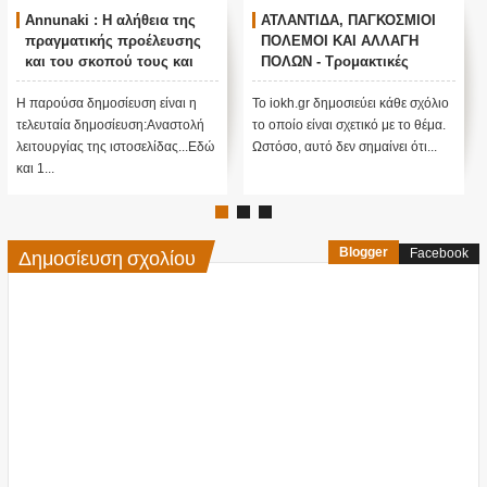
Annunaki : Η αλήθεια της
ΑΤΛΑΝΤΙΔΑ, ΠΑΓΚΟΣΜΙΟΙ
πραγματικής προέλευσης
ΠΟΛΕΜΟΙ ΚΑΙ ΑΛΛΑΓΗ
και του σκοπού τους και
ΠΟΛΩΝ - Τρομακτικές
αναστολή λειτουργίας μας
προβλέψεις του Edgar
....
Cayce (Video)
Η παρούσα δημοσίευση είναι η
Το iokh.gr δημοσιεύει κάθε σχόλιο
τελευταία δημοσίευση:Αναστολή
το οποίο είναι σχετικό με το θέμα.
λειτουργίας της ιστοσελίδας...Εδώ
Ωστόσο, αυτό δεν σημαίνει ότι...
και 1...
Δημοσίευση σχολίου
Blogger
Facebook