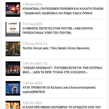
08
Jun
2024
ΑΤΛΑΝΤΙΔΑ, ΠΑΓΚΟΣΜΙΟΙ ΠΟΛΕΜΟΙ ΚΑΙ ΑΛΛΑΓΗ ΠΟΛΩΝ
- Τρομακτικές προβλέψεις του Edgar Cayce (Video)
13
Aug
2023
Ο ΟΜΗΡΟΣ ΠΙΣΤΕΥΕΙ ΣΤΟΝ ΠΟΥΤΙΝ ; ΑΝΕΞΗΓΗΤΗ
ΠΡΟΠΑΓΑΝΔΑ ΥΠΕΡ ΤΟΥ ΠΟΥΤΙΝ;
05
Jun
2023
1
Τα είπε όλα με μιας ! Τους άφησε όλους άφωνους
05
Jun
2023
1
"ΣΧΕΔΙΟ ΛΕΩΝΙΔΑΣ": ΤΙ ΕΤΟΙΜΑΖΟΥΝ ΓΙΑ ΤΗΝ ΠΑΤΡΙΔΑ
ΜΑΣ... ; ΔΕΝ ΤΑ ΕΙΠΕ ΤΥΧΑΙΑ ΣΤΙΣ 13/11/2015...
05
Jun
2023
ΑΥΤΑ ΤΡΕΜΟΥΝ! Οι Έλληνες και η Άγνωστη Ιερατική
σχέση!(ΒΙΝΤΕΟ)
05
Jun
2023
Η ΑΠΑΓΟΡΕΥΜΕΝΗ ΕΚΠΟΜΠΗ! ΤΟ ΑΓΝΩΣΤΟ ΑΤΙΑ ΤΟΥ