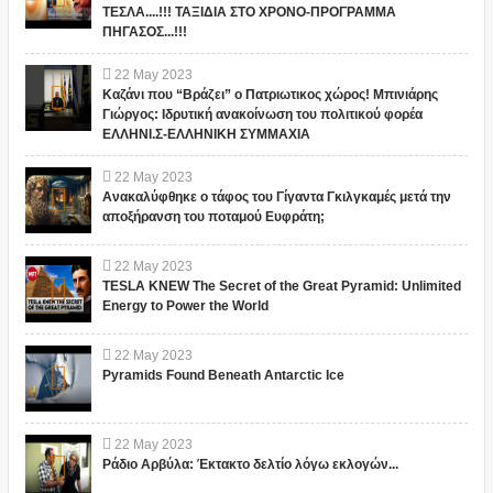
ΤΕΣΛΑ....!!! ΤΑΞΙΔΙΑ ΣΤΟ ΧΡΟΝΟ-ΠΡΟΓΡΑΜΜΑ
ΠΗΓΑΣΟΣ...!!!
22
May
2023
Καζάνι που “Βράζει” ο Πατριωτικος χώρος! Μπινιάρης
Γιώργος: Ιδρυτική ανακοίνωση του πολιτικού φορέα
ΕΛΛΗΝΙ.Σ-ΕΛΛΗΝΙΚΗ ΣΥΜΜΑΧΙΑ
22
May
2023
Ανακαλύφθηκε ο τάφος του Γίγαντα Γκιλγκαμές μετά την
αποξήρανση του ποταμού Ευφράτη;
22
May
2023
TESLA KNEW The Secret of the Great Pyramid: Unlimited
Energy to Power the World
22
May
2023
Pyramids Found Beneath Antarctic Ice
22
May
2023
Ράδιο Αρβύλα: Έκτακτο δελτίο λόγω εκλογών...