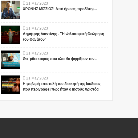
21
May
2023
ΧΡΟΝΗΣ ΜΙΣΣΙΟΣ! Από ήρωας, προδότης...
21
May
2023
Δημήτρης Λιαντίνης - "Η Φιλοσοφική Θεώρηση
του Θανάτου"
21
May
2023
Θα ΄ρθει καιρός που όλοι θα ψηφίζουν τον...
21
May
2023
Η φοβερή επιστολή του διοικητή της Ιουδαίας
που περιγράφει πως ήταν ο Ιησούς Χριστός!