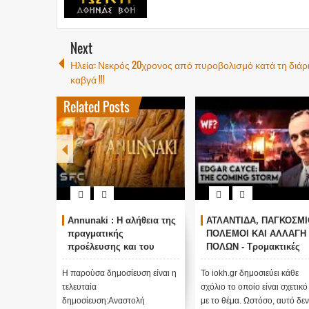
Next
Ηλεία: Νεκρός 20χρονος από πυροβολισμό κατά τη διάρ
καβγά !!!
Related Posts
Annunaki : Η αλήθεια της
ΑΤΛΑΝΤΙΔΑ, ΠΑΓΚΟΣΜΙ
πραγματικής
ΠΟΛΕΜΟΙ ΚΑΙ ΑΛΛΑΓΗ
προέλευσης και του
ΠΟΛΩΝ - Τρομακτικές
σκοπού τους και
προβλέψεις του Edgar
αναστολή λειτουργίας
Cayce (Video)
Η παρούσα δημοσίευση είναι η
Το iokh.gr δημοσιεύει κάθε
μας ....
τελευταία
σχόλιο το οποίο είναι σχετικό
δημοσίευση:Αναστολή
με το θέμα. Ωστόσο, αυτό δεν