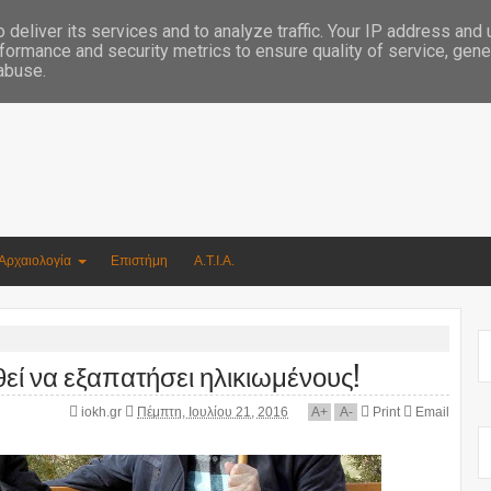
Συγγραφέας Νικόλαος Αργυρίου
deliver its services and to analyze traffic. Your IP address and
formance and security metrics to ensure quality of service, gen
 abuse.
Αρχαιολογία
Επιστήμη
Α.Τ.Ι.Α.
ί να εξαπατήσει ηλικιωμένους!
iokh.gr
Πέμπτη, Ιουλίου 21, 2016
A
+
A
-
Print
Email