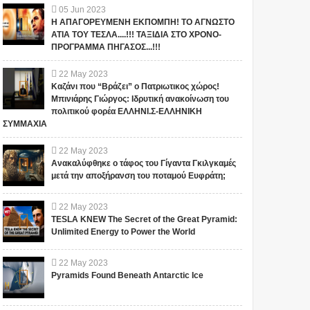
05
Jun
2023
Η ΑΠΑΓΟΡΕΥΜΕΝΗ ΕΚΠΟΜΠΗ! ΤΟ ΑΓΝΩΣΤΟ
ΑΤΙΑ ΤΟΥ ΤΕΣΛΑ....!!! ΤΑΞΙΔΙΑ ΣΤΟ ΧΡΟΝΟ-
ΠΡΟΓΡΑΜΜΑ ΠΗΓΑΣΟΣ...!!!
22
May
2023
Καζάνι που “Βράζει” ο Πατριωτικος χώρος!
Μπινιάρης Γιώργος: Ιδρυτική ανακοίνωση του
πολιτικού φορέα ΕΛΛΗΝΙ.Σ-ΕΛΛΗΝΙΚΗ
ΣΥΜΜΑΧΙΑ
22
May
2023
Ανακαλύφθηκε ο τάφος του Γίγαντα Γκιλγκαμές
μετά την αποξήρανση του ποταμού Ευφράτη;
22
May
2023
TESLA KNEW The Secret of the Great Pyramid:
Unlimited Energy to Power the World
22
May
2023
Pyramids Found Beneath Antarctic Ice