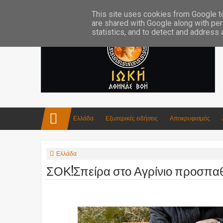
Επικοινωνία:info4iokh@gmail.com
Κατασκευές
Ποίηση
This site uses cookies from Google to 
are shared with Google along with per
statistics, and to detect and address
Ελλάδα
Εξωτερικές ειδήσεις
Αποκρυφισμός
Ελλάδα
ΣΟΚ!Σπείρα στο Αγρίνιο προσπαθε