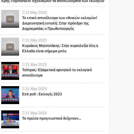
Άρης Πορτοσάλτε σχολιάζουν τα αποτελέσματα των εκλογών
σημαίνει ότι...
σημαίνει ότι...
22
May
2023
Το επικό αποτέλεσμα των εθνικών εκλογών!
Διερευνητική εντολή: Στην πρόεδρο της
Δημοκρατίας ο Πρωθυπουργός
21
May
2023
Κυριάκος Μητσοτάκης: Στην κυριολεξία όλη η
Ελλαδα είναι σήμερα μπλε
21
May
2023
Τσίπρας: Εξαιρετικά αρνητικό το εκλογικό
αποτέλεσμα
21
May
2023
Exit poll : Εκλογές 2023
21
May
2023
Τα πρώτα προγνωστικά δείχνουν...