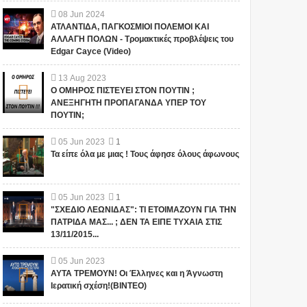
08
Jun
2024
ΑΤΛΑΝΤΙΔΑ, ΠΑΓΚΟΣΜΙΟΙ ΠΟΛΕΜΟΙ ΚΑΙ
ΑΛΛΑΓΗ ΠΟΛΩΝ - Τρομακτικές προβλέψεις του
Edgar Cayce (Video)
13
Aug
2023
Ο ΟΜΗΡΟΣ ΠΙΣΤΕΥΕΙ ΣΤΟΝ ΠΟΥΤΙΝ ;
ΑΝΕΞΗΓΗΤΗ ΠΡΟΠΑΓΑΝΔΑ ΥΠΕΡ ΤΟΥ
ΠΟΥΤΙΝ;
05
Jun
2023
1
Τα είπε όλα με μιας ! Τους άφησε όλους άφωνους
05
Jun
2023
1
"ΣΧΕΔΙΟ ΛΕΩΝΙΔΑΣ": ΤΙ ΕΤΟΙΜΑΖΟΥΝ ΓΙΑ ΤΗΝ
ΠΑΤΡΙΔΑ ΜΑΣ... ; ΔΕΝ ΤΑ ΕΙΠΕ ΤΥΧΑΙΑ ΣΤΙΣ
13/11/2015...
05
Jun
2023
ΑΥΤΑ ΤΡΕΜΟΥΝ! Οι Έλληνες και η Άγνωστη
Ιερατική σχέση!(ΒΙΝΤΕΟ)