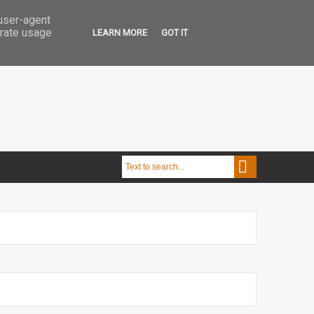
 user-agent
erate usage
LEARN MORE
GOT IT